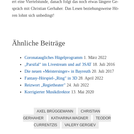
ert eine Vier­tel­stun­de, da­nach folgt das noch et­was län­ge­re Ge­
spräch mit Chris­ti­an Ger­ha­her. Das Le­sen be­zie­hungs­wei­se Hö­
ren lohnt sich unbedingt!
Ähnliche Beiträge
Co­ro­nat­aug­li­ches Hü­gel­pro­gramm
1. März 2022
„Par­si­fal“ im Live­stream und auf 3SAT
18. Juli 2016
Die neu­en »Meis­ter­sin­ger« in Bay­reuth
20. Juli 2017
Fantasy-Hörspiel-„Ring“ in 3D
28. April 2022
Reiz­wort „Re­gie­thea­ter“
24. Juli 2022
Kor­ri­gier­ter Mu­sik­di­rek­tor
13. Mai 2020
AXEL BRÜGGEMANN
CHRISTIAN
GERHAHER
KATHARINA WAGNER
TEODOR
CURRENTZIS
VALERY GERGIEV