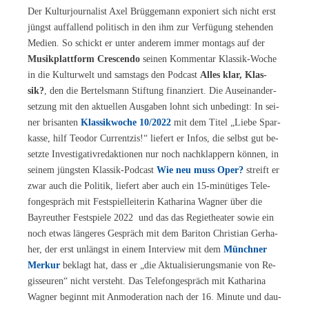
Der Kul­tur­jour­na­list Axel Brüg­ge­mann ex­po­niert sich nicht erst
jüngst auf­fal­lend po­li­tisch in den ihm zur Ver­fü­gung ste­hen­den
Me­di­en. So schickt er un­ter an­de­rem im­mer mon­tags auf der
Mu­sik­platt­form Cre­scen­do
sei­nen Kom­men­tar Klas­sik-Wo­che
in die Kul­tur­welt und sams­tags den Pod­cast
Al­les klar, Klas­
sik?
, den die Ber­tels­mann Stif­tung fi­nan­ziert. Die Aus­ein­an­der­
set­zung mit den ak­tu­el­len Aus­ga­ben lohnt sich un­be­dingt: In sei­
ner bri­san­ten
Klas­sik­wo­che 10/2022
mit dem Ti­tel „Lie­be Spar­
kas­se, hilf Teo­dor Curr­ent­zis!“ lie­fert er In­fos, die selbst gut be­
setz­te In­ves­ti­ga­tiv­re­dak­tio­nen nur noch nach­klap­pern kön­nen, in
sei­nem jüngs­ten Klas­sik-Pod­cast
Wie neu muss Oper?
streift er
zwar auch die Po­li­tik, lie­fert aber auch ein 15-mi­nü­ti­ges Te­le­
fon­ge­spräch mit Fest­spiel­lei­te­rin Ka­tha­ri­na Wag­ner über die
Bay­reu­ther Fest­spie­le 2022 und das das Re­gie­thea­ter so­wie ein
noch et­was län­ge­res Ge­spräch mit dem Ba­ri­ton Chris­ti­an Ger­ha­
her, der erst un­längst in ei­nem In­ter­view mit dem
Münch­ner
Mer­kur
be­klagt hat, dass er „die Ak­tua­li­sie­rungs­ma­nie von Re­
gis­seu­ren“ nicht ver­steht. Das Te­le­fon­ge­spräch mit Ka­tha­ri­na
Wag­ner be­ginnt mit An­mo­de­ra­ti­on nach der 16. Mi­nu­te und dau­