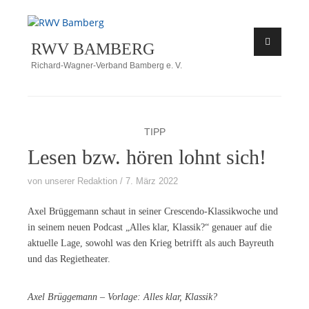
Zum
Inhalt
RWV BAMBERG
springen
Richard-Wagner-Verband Bamberg e. V.
TIPP
Lesen bzw. hören lohnt sich!
von
unserer Redaktion
7. März 2022
Axel Brüg­ge­mann schaut in sei­ner Cre­scen­do-Klas­sik­wo­che und
in sei­nem neu­en Pod­cast „Al­les klar, Klas­sik?“ ge­nau­er auf die
ak­tu­el­le Lage, so­wohl was den Krieg be­trifft als auch Bay­reuth
und das Regietheater.
Axel Brüg­ge­mann – Vor­la­ge: Al­les klar, Klassik?