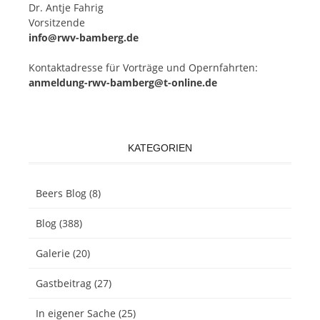
Dr. Ant­je Fahrig
Vorsitzende
info@rwv-bamberg.de
Kon­takt­adres­se für Vor­trä­ge und Opern­fahr­ten:
anmeldung-rwv-bamberg@t-online.de
KATEGORIEN
Beers Blog
(8)
Blog
(388)
Galerie
(20)
Gastbeitrag
(27)
In eigener Sache
(25)