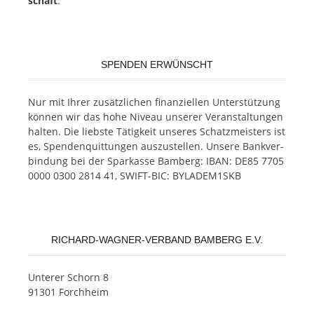
schaft
.
SPENDEN ERWÜNSCHT
Nur mit Ih­rer zu­sätz­li­chen fi­nan­zi­el­len Un­ter­stüt­zung
kön­nen wir das hohe Ni­veau un­se­rer Ver­an­stal­tun­gen
hal­ten. Die liebs­te Tä­tig­keit un­se­res Schatz­meis­ters ist
es, Spen­den­quit­tun­gen aus­zu­stel­len. Un­se­re Bank­ver­
bin­dung bei der Spar­kas­se Bam­berg: IBAN: DE85 7705
0000 0300 2814 41, SWIFT-BIC: BYLADEM1SKB
RICHARD-WAGNER-VERBAND BAMBERG E.V.
Un­te­rer Schorn 8
91301 Forchheim