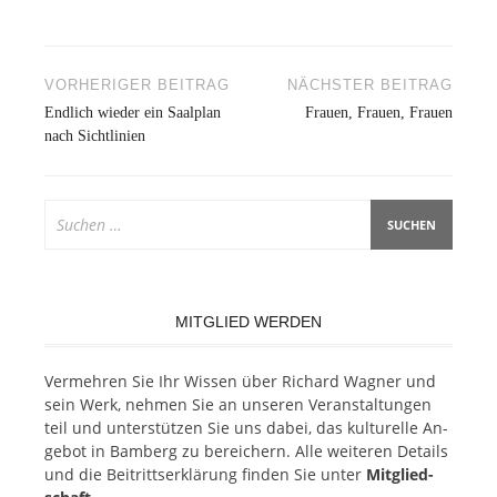
Beitragsnavigation
VORHERIGER BEITRAG
NÄCHSTER BEITRAG
Endlich wieder ein Saalplan
Frauen, Frauen, Frauen
nach Sichtlinien
Suchen
nach:
MITGLIED WERDEN
Ver­meh­ren Sie Ihr Wis­sen über Ri­chard Wag­ner und
sein Werk, neh­men Sie an un­se­ren Ver­an­stal­tun­gen
teil und un­ter­stüt­zen Sie uns da­bei, das kul­tu­rel­le An­
ge­bot in Bam­berg zu be­rei­chern. Alle wei­te­ren De­tails
und die Bei­tritts­er­klä­rung fin­den Sie un­ter
Mit­glied­