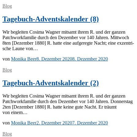
Blog
Tagebuch-Adventskalender (8)
Wir be­glei­ten Co­si­ma Wag­ner mit­samt ih­rem R. und der gan­zen
Patch­work­fa­mi­lie durch den De­zem­ber vor 140 Jah­ren. Mitt­woch
8ten [De­zem­ber 1880] R. hat­te eine auf­ge­reg­te Nacht; eine ex­zen­tri­
sche Lau­ne von…
von
Monika Beer
8. Dezember 2020
8. Dezember 2020
Blog
Tagebuch-Adventskalender (2)
Wir be­glei­ten Co­si­ma Wag­ner mit­samt ih­rem R. und der gan­zen
Patch­work­fa­mi­lie durch den De­zem­ber vor 140 Jah­ren. Don­ners­tag
2ten [De­zem­ber 1880] R. hat­te kei­ne gute Nacht. Er träumt
von einem…
von
Monika Beer
2. Dezember 2020
7. Dezember 2020
Blog