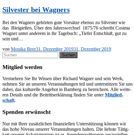
Silvester bei Wagners
Bei den Wag­ners ge­hör­ten gute Vor­sät­ze eben­so zu Sil­ves­ter wie
das Blei­gie­ßen. Über den Jah­res­wech­sel 1875/76 schreibt Co­si­ma
Wag­ner un­ter an­de­rem in ihr Ta­ge­buch: „Tie­fer Ent­schluß, gut zu
sein und…
von
Monika Beer
31. Dezember 2019
31. Dezember 2019
Suchen
nach:
Mitglied werden
Ver­meh­ren Sie Ihr Wis­sen über Ri­chard Wag­ner und sein Werk,
neh­men Sie an un­se­ren Ver­an­stal­tun­gen teil und un­ter­stüt­zen Sie uns
da­bei, das kul­tu­rel­le An­ge­bot in Bam­berg zu be­rei­chern. Alle wei­te­
ren De­tails und die Bei­tritts­er­klä­rung fin­den Sie un­ter
Mit­glied­
schaft
.
Spenden erwünscht
Nur mit Ih­rer zu­sätz­li­chen fi­nan­zi­el­len Un­ter­stüt­zung kön­nen wir
das hohe Ni­veau un­se­rer Ver­an­stal­tun­gen hal­ten. Die liebs­te Tä­tig­
keit un­se­res Schatz­meis­ters ist es, Spen­den­quit­tun­gen aus­zu­stel­len.