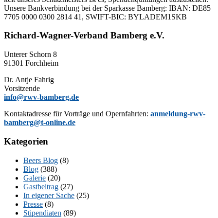
Un­se­re Bank­ver­bin­dung bei der Spar­kas­se Bam­berg: IBAN: DE85
7705 0000 0300 2814 41, SWIFT-BIC: BYLADEM1SKB
Richard-Wagner-Verband Bamberg e.V.
Un­te­rer Schorn 8
91301 Forchheim
Dr. Ant­je Fahrig
Vorsitzende
info@rwv-bamberg.de
Kon­takt­adres­se für Vor­trä­ge und Opern­fahr­ten:
anmeldung-rwv-
bamberg@t-online.de
Kategorien
Beers Blog
(8)
Blog
(388)
Galerie
(20)
Gastbeitrag
(27)
In eigener Sache
(25)
Presse
(8)
Stipendiaten
(89)