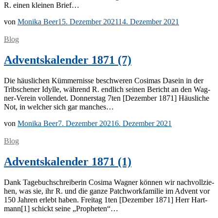
R. ei­nen klei­nen Brief…
von
Monika Beer
15. Dezember 2021
14. Dezember 2021
Blog
Adventskalender 1871 (7)
Die häus­li­chen Küm­mer­nis­se be­schwe­ren Co­si­mas Da­sein in der
Trib­sche­ner Idyl­le, wäh­rend R. end­lich sei­nen Be­richt an den Wa­g­­
ner-Ver­­ein voll­endet. Don­ners­tag 7ten [De­zem­ber 1871] Häus­li­che
Not, in wel­cher sich gar manches…
von
Monika Beer
7. Dezember 2021
6. Dezember 2021
Blog
Adventskalender 1871 (1)
Dank Ta­ge­buch­schrei­be­rin Co­si­ma Wag­ner kön­nen wir nach­voll­zie­
hen, was sie, ihr R. und die gan­ze Patch­work­fa­mi­lie im Ad­vent vor
150 Jah­ren er­lebt ha­ben. Frei­tag 1ten [De­zem­ber 1871] Herr Hart­
mann[1] schickt sei­ne „Pro­phe­ten“…