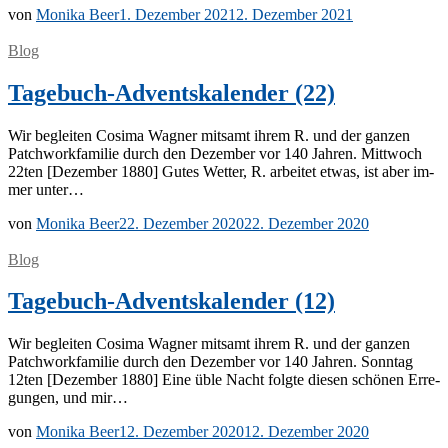
von
Monika Beer
1. Dezember 2021
2. Dezember 2021
Blog
Tagebuch-Adventskalender (22)
Wir be­glei­ten Co­si­ma Wag­ner mit­samt ih­rem R. und der gan­zen
Patch­work­fa­mi­lie durch den De­zem­ber vor 140 Jah­ren. Mitt­woch
22ten [De­zem­ber 1880] Gu­tes Wet­ter, R. ar­bei­tet et­was, ist aber im­
mer unter…
von
Monika Beer
22. Dezember 2020
22. Dezember 2020
Blog
Tagebuch-Adventskalender (12)
Wir be­glei­ten Co­si­ma Wag­ner mit­samt ih­rem R. und der gan­zen
Patch­work­fa­mi­lie durch den De­zem­ber vor 140 Jah­ren. Sonn­tag
12ten [De­zem­ber 1880] Eine üble Nacht folg­te die­sen schö­nen Er­re­
gun­gen, und mir…
von
Monika Beer
12. Dezember 2020
12. Dezember 2020