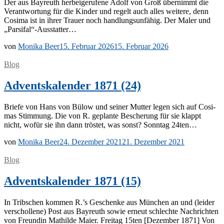
Der aus Bay­reuth her­bei­ge­ru­fe­ne Adolf von Groß über­nimmt die
Ver­ant­wor­tung für die Kin­der und re­gelt auch al­les wei­te­re, denn
Co­si­ma ist in ih­rer Trau­er noch hand­lungs­un­fä­hig. Der Ma­ler und
„Parsifal“-Ausstatter…
von
Monika Beer
15. Februar 2026
15. Februar 2026
Blog
Adventskalender 1871 (24)
Brie­fe von Hans von Bülow und sei­ner Mut­ter le­gen sich auf Co­si­
mas Stim­mung. Die von R. ge­plan­te Be­sche­rung für sie klappt
nicht, wo­für sie ihn dann trös­tet, was sonst? Sonn­tag 24ten…
von
Monika Beer
24. Dezember 2021
21. Dezember 2021
Blog
Adventskalender 1871 (15)
In Trib­schen kom­men R.’s Ge­schen­ke aus Mün­chen an und (lei­der
ver­schol­le­ne) Post aus Bay­reuth so­wie er­neut schlech­te Nach­rich­ten
von Freun­din Mat­hil­de Mai­er. Frei­tag 15ten [De­zem­ber 1871] Von