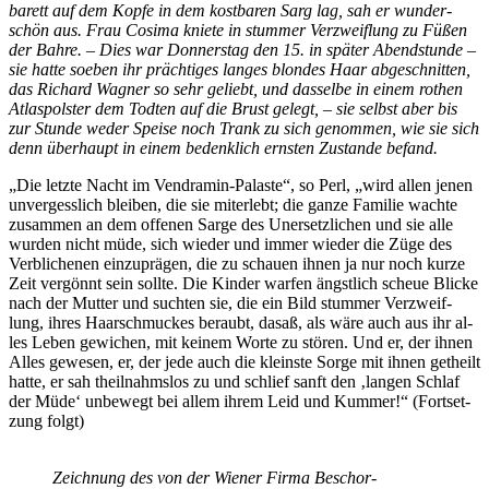
ba­rett auf dem Kop­fe in dem kost­ba­ren Sarg lag, sah er wun­der­
schön aus. Frau Co­si­ma knie­te in stum­mer Ver­zweif­lung zu Fü­ßen
der Bah­re. – Dies war Don­ners­tag den 15. in spä­ter Abend­stun­de –
sie hat­te so­eben ihr präch­ti­ges lan­ges blon­des Haar ab­ge­schnit­ten,
das Ri­chard Wag­ner so sehr ge­liebt, und das­sel­be in ei­nem ro­then
Atlas­pols­ter dem Tod­ten auf die Brust ge­legt, – sie selbst aber bis
zur Stun­de we­der Spei­se noch Trank zu sich ge­nom­men, wie sie sich
denn über­haupt in ei­nem be­denk­lich erns­ten Zu­stan­de befand.
„Die letz­te Nacht im Ven­d­ra­min-Pa­las­te“, so Perl, „wird al­len je­nen
un­ver­gess­lich blei­ben, die sie mit­er­lebt; die gan­ze Fa­mi­lie wach­te
zu­sam­men an dem of­fe­nen Sar­ge des Un­er­setz­li­chen und sie alle
wur­den nicht müde, sich wie­der und im­mer wie­der die Züge des
Ver­bli­che­nen ein­zu­prä­gen, die zu schau­en ih­nen ja nur noch kur­ze
Zeit ver­gönnt sein soll­te. Die Kin­der war­fen ängst­lich scheue Bli­cke
nach der Mut­ter und such­ten sie, die ein Bild stum­mer Ver­zweif­
lung, ih­res Haar­schmu­ckes be­raubt, da­saß, als wäre auch aus ihr al­
les Le­ben ge­wi­chen, mit kei­nem Wor­te zu stö­ren. Und er, der ih­nen
Al­les ge­we­sen, er, der jede auch die kleins­te Sor­ge mit ih­nen get­heilt
hat­te, er sah theil­nahms­los zu und schlief sanft den ‚lan­gen Schlaf
der Müde‘ un­be­wegt bei al­lem ih­rem Leid und Kum­mer!“ (Fort­set­
zung folgt)
Zeich­nung des von der Wie­ner Fir­ma Be­schor­