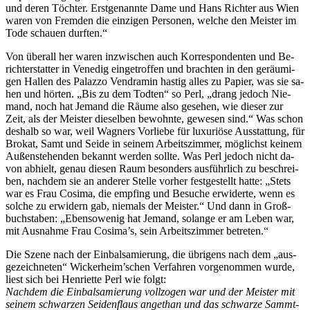
und de­ren Töch­ter. Erst­ge­nann­te Dame und Hans Rich­ter aus Wien
wa­ren von Frem­den die ein­zi­gen Per­so­nen, wel­che den Meis­ter im
Tode schau­en durften.“
Von über­all her wa­ren in­zwi­schen auch Kor­re­spon­den­ten und Be­
richt­erstat­ter in Ve­ne­dig ein­ge­trof­fen und brach­ten in den ge­räu­mi­
gen Hal­len des Pa­laz­zo Ven­d­ra­min has­tig al­les zu Pa­pier, was sie sa­
hen und hör­ten. „Bis zu dem Tod­ten“ so Perl, „drang je­doch Nie­
mand, noch hat Je­mand die Räu­me also ge­se­hen, wie die­ser zur
Zeit, als der Meis­ter die­sel­ben be­wohn­te, ge­we­sen sind.“ Was schon
des­halb so war, weil Wag­ners Vor­lie­be für lu­xu­riö­se Aus­stat­tung, für
Bro­kat, Samt und Sei­de in sei­nem Ar­beits­zim­mer, mög­lichst kei­nem
Au­ßen­ste­hen­den be­kannt wer­den soll­te. Was Perl je­doch nicht da­
von ab­hielt, ge­nau die­sen Raum be­son­ders aus­führ­lich zu be­schrei­
ben, nach­dem sie an an­de­rer Stel­le vor­her fest­ge­stellt hat­te: „Stets
war es Frau Co­si­ma, die emp­fing und Be­su­che er­wi­der­te, wenn es
sol­che zu er­wi­dern gab, nie­mals der Meis­ter.“ Und dann in Groß­
buch­sta­ben: „Eben­so­we­nig hat Je­mand, so­lan­ge er am Le­ben war,
mit Aus­nah­me Frau Cosima’s, sein Ar­beits­zim­mer betreten.“
Die Sze­ne nach der Ein­bal­sa­mie­rung, die üb­ri­gens nach dem „aus­
ge­zeich­ne­ten“ Wickerheim’schen Ver­fah­ren vor­ge­nom­men wur­de,
liest sich bei Hen­ri­et­te Perl wie folgt:
Nach­dem die Ein­bal­sa­mie­rung voll­zo­gen war und der Meis­ter mit
sei­nem schwar­zen Sei­den­flaus an­gethan und das schwar­ze Sammt­