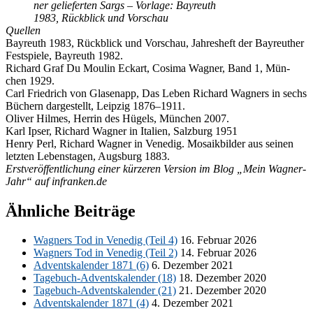
ner ge­lie­fer­ten Sargs – Vor­la­ge: Bay­reuth
1983, Rück­blick und Vorschau
Quel­len
Bay­reuth 1983, Rück­blick und Vor­schau, Jah­res­heft der Bay­reu­ther
Fest­spie­le, Bay­reuth 1982.
Ri­chard Graf Du Moulin Eck­art, Co­si­ma Wag­ner, Band 1, Mün­
chen 1929.
Carl Fried­rich von Gla­sen­app, Das Le­ben Ri­chard Wag­ners in sechs
Bü­chern dar­ge­stellt, Leip­zig 1876–1911.
Oli­ver Hil­mes, Her­rin des Hü­gels, Mün­chen 2007.
Karl Ip­ser, Ri­chard Wag­ner in Ita­li­en, Salz­burg 1951
Hen­ry Perl, Ri­chard Wag­ner in Ve­ne­dig. Mo­sa­ik­bil­der aus sei­nen
letz­ten Le­bens­ta­gen, Augs­burg 1883.
Erst­ver­öf­fent­li­chung ei­ner kür­ze­ren Ver­si­on im Blog „Mein Wag­ner-
Jahr“ auf in​fran​ken​.de
Ähnliche Beiträge
Wag­ners Tod in Ve­ne­dig (Teil 4)
16. Fe­bru­ar 2026
Wag­ners Tod in Ve­ne­dig (Teil 2)
14. Fe­bru­ar 2026
Ad­vents­ka­len­der 1871 (6)
6. De­zem­ber 2021
Ta­ge­buch-Ad­vents­ka­len­der (18)
18. De­zem­ber 2020
Ta­ge­buch-Ad­vents­ka­len­der (21)
21. De­zem­ber 2020
Ad­vents­ka­len­der 1871 (4)
4. De­zem­ber 2021