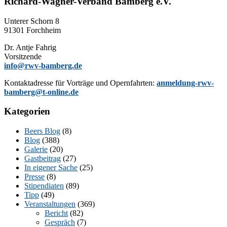
Richard-Wagner-Verband Bamberg e.V.
Un­te­rer Schorn 8
91301 Forchheim
Dr. Ant­je Fahrig
Vorsitzende
info@rwv-bamberg.de
Kon­takt­adres­se für Vor­trä­ge und Opern­fahr­ten:
anmeldung-rwv-
bamberg@t-online.de
Kategorien
Beers Blog
(8)
Blog
(388)
Galerie
(20)
Gastbeitrag
(27)
In eigener Sache
(25)
Presse
(8)
Stipendiaten
(89)
Tipp
(49)
Veranstaltungen
(369)
Bericht
(82)
Gespräch
(7)