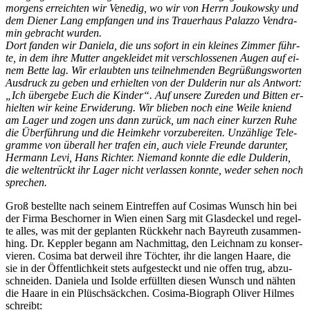
mor­gens er­reich­ten wir Ve­ne­dig, wo wir von Herrn Jou­kow­sky und
dem Die­ner Lang emp­fan­gen und ins Trau­er­haus Pa­laz­zo Ven­d­ra­
min ge­bracht wurden.
Dort fan­den wir Da­nie­la, die uns so­fort in ein klei­nes Zim­mer führ­
te, in dem ihre Mut­ter an­ge­klei­det mit ver­schlos­se­nen Au­gen auf ei­
nem Bet­te lag. Wir er­laub­ten uns teil­neh­men­den Be­grü­ßungs­wor­ten
Aus­druck zu ge­ben und er­hiel­ten von der Dulde­rin nur als Ant­wort:
„Ich über­ge­be Euch die Kin­der“. Auf un­se­re Zu­re­den und Bit­ten er­
hiel­ten wir kei­ne Er­wi­de­rung. Wir blie­ben noch eine Wei­le kniend
am La­ger und zo­gen uns dann zu­rück, um nach ei­ner kur­zen Ruhe
die Über­füh­rung und die Heim­kehr vor­zu­be­rei­ten. Un­zäh­li­ge Te­le­
gram­me von über­all her tra­fen ein, auch vie­le Freun­de dar­un­ter,
Her­mann Levi, Hans Rich­ter. Nie­mand konn­te die edle Dulde­rin,
die welt­ent­rückt ihr La­ger nicht ver­las­sen konn­te, we­der se­hen noch
sprechen.
Groß be­stell­te nach sei­nem Ein­tref­fen auf Co­si­mas Wunsch hin bei
der Fir­ma Be­schor­ner in Wien ei­nen Sarg mit Glas­de­ckel und re­gel­
te al­les, was mit der ge­plan­ten Rück­kehr nach Bay­reuth zu­sam­men­
hing. Dr. Kepp­ler be­gann am Nach­mit­tag, den Leich­nam zu kon­ser­
vie­ren. Co­si­ma bat der­weil ihre Töch­ter, ihr die lan­gen Haa­re, die
sie in der Öf­fent­lich­keit stets auf­ge­steckt und nie of­fen trug, ab­zu­
schnei­den. Da­nie­la und Isol­de er­füll­ten die­sen Wunsch und näh­ten
die Haa­re in ein Plüsch­säck­chen. Co­si­ma-Bio­graph Oli­ver Hil­mes
schreibt: