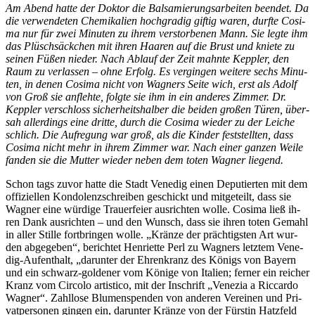
Am Abend hat­te der Dok­tor die Bal­sa­mie­rungs­ar­bei­ten be­en­det. Da
die ver­wen­de­ten Che­mi­ka­li­en hoch­gra­dig gif­tig wa­ren, durf­te Co­si­
ma nur für zwei Mi­nu­ten zu ih­rem ver­stor­be­nen Mann. Sie leg­te ihm
das Plüsch­säck­chen mit ih­ren Haa­ren auf die Brust und knie­te zu
sei­nen Fü­ßen nie­der. Nach Ab­lauf der Zeit mahn­te Kepp­ler, den
Raum zu ver­las­sen – ohne Er­folg. Es ver­gin­gen wei­te­re sechs Mi­nu­
ten, in de­nen Co­si­ma nicht von Wag­ners Sei­te wich, erst als Adolf
von Groß sie an­fleh­te, folg­te sie ihm in ein an­de­res Zim­mer. Dr.
Kepp­ler ver­schloss si­cher­heits­hal­ber die bei­den gro­ßen Tü­ren, über­
sah al­ler­dings eine drit­te, durch die Co­si­ma wie­der zu der Lei­che
schlich. Die Auf­re­gung war groß, als die Kin­der fest­stell­ten, dass
Co­si­ma nicht mehr in ih­rem Zim­mer war. Nach ei­ner gan­zen Wei­le
fan­den sie die Mut­ter wie­der ne­ben dem to­ten Wag­ner liegend.
Schon tags zu­vor hat­te die Stadt Ve­ne­dig ei­nen De­pu­tier­ten mit dem
of­fi­zi­el­len Kon­do­lenz­schrei­ben ge­schickt und mit­ge­teilt, dass sie
Wag­ner eine wür­di­ge Trau­er­fei­er aus­rich­ten wol­le. Co­si­ma ließ ih­
ren Dank aus­rich­ten – und den Wunsch, dass sie ih­ren to­ten Ge­mahl
in al­ler Stil­le fort­brin­gen wol­le. „Krän­ze der präch­tigs­ten Art wur­
den ab­ge­ge­ben“, be­rich­tet Hen­ri­et­te Perl zu Wag­ners letz­tem Ve­ne­
dig-Auf­ent­halt, „dar­un­ter der Eh­ren­kranz des Kö­nigs von Bay­ern
und ein schwarz-gol­de­ner vom Kö­ni­ge von Ita­li­en; fer­ner ein rei­cher
Kranz vom Cir­co­lo ar­tis­ti­co, mit der In­schrift „Ve­ne­zia a Ric­car­do
Wag­ner“. Zahl­lo­se Blu­men­spen­den von an­de­ren Ver­ei­nen und Pri­
vat­per­so­nen gin­gen ein, dar­un­ter Krän­ze von der Fürs­tin Hatz­feld