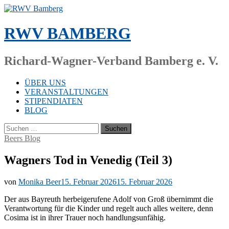
Zum
Inhalt
springen
RWV BAMBERG
Richard-Wagner-Verband Bamberg e. V.
ÜBER UNS
VERANSTALTUNGEN
STIPENDIATEN
BLOG
Suchen
nach:
Beers Blog
Wagners Tod in Venedig (Teil 3)
von
Monika Beer
15. Februar 2026
15. Februar 2026
Der aus Bay­reuth her­bei­ge­ru­fe­ne Adolf von Groß über­nimmt die
Ver­ant­wor­tung für die Kin­der und re­gelt auch al­les wei­te­re, denn
Co­si­ma ist in ih­rer Trau­er noch handlungsunfähig.