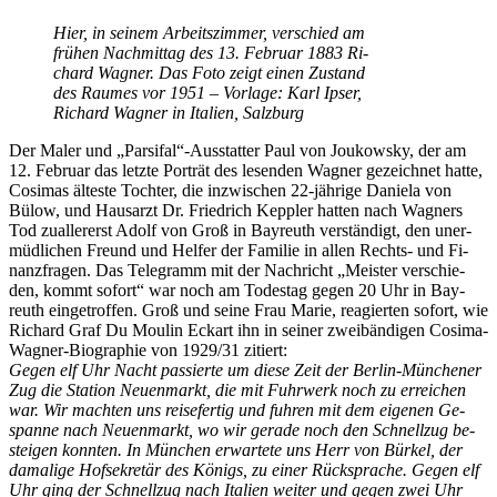
Hier, in sei­nem Ar­beits­zim­mer, ver­schied am
frü­hen Nach­mit­tag des 13. Fe­bru­ar 1883 Ri­
chard Wag­ner. Das Foto zeigt ei­nen Zu­stand
des Rau­mes vor 1951 – Vor­la­ge: Karl Ip­ser,
Ri­chard Wag­ner in Ita­li­en, Salzburg
Der Ma­ler und „Parsifal“-Ausstatter Paul von Jou­kow­sky, der am
12. Fe­bru­ar das letz­te Por­trät des le­sen­den Wag­ner ge­zeich­net hat­te,
Co­si­mas äl­tes­te Toch­ter, die in­zwi­schen 22-jäh­ri­ge Da­nie­la von
Bülow, und Haus­arzt Dr. Fried­rich Kepp­ler hat­ten nach Wag­ners
Tod zu­al­ler­erst Adolf von Groß in Bay­reuth ver­stän­digt, den un­er­
müd­li­chen Freund und Hel­fer der Fa­mi­lie in al­len Rechts- und Fi­
nanz­fra­gen. Das Te­le­gramm mit der Nach­richt „Meis­ter ver­schie­
den, kommt so­fort“ war noch am To­des­tag ge­gen 20 Uhr in Bay­
reuth ein­ge­trof­fen. Groß und sei­ne Frau Ma­rie, re­agier­ten so­fort, wie
Ri­chard Graf Du Moulin Eck­art ihn in sei­ner zwei­bän­di­gen Co­si­ma-
Wag­ner-Bio­gra­phie von 1929/31 zitiert:
Ge­gen elf Uhr Nacht pas­sier­te um die­se Zeit der Ber­lin-Mün­che­ner
Zug die Sta­ti­on Neu­en­markt, die mit Fuhr­werk noch zu er­rei­chen
war. Wir mach­ten uns rei­se­fer­tig und fuh­ren mit dem ei­ge­nen Ge­
span­ne nach Neu­en­markt, wo wir ge­ra­de noch den Schnell­zug be­
stei­gen konn­ten. In Mün­chen er­war­te­te uns Herr von Bür­kel, der
da­ma­li­ge Hof­se­kre­tär des Kö­nigs, zu ei­ner Rück­spra­che. Ge­gen elf
Uhr ging der Schnell­zug nach Ita­li­en wei­ter und ge­gen zwei Uhr