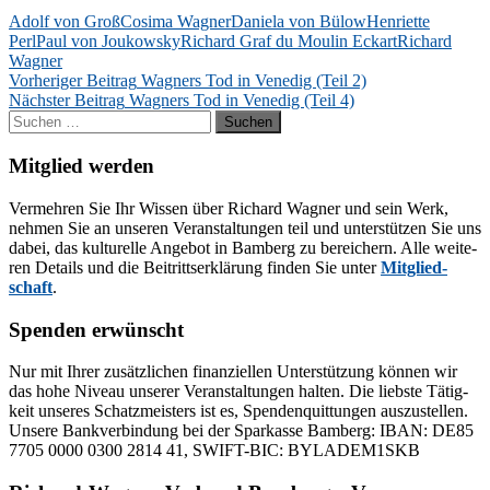
Adolf von Groß
Cosima Wagner
Daniela von Bülow
Henriette
Perl
Paul von Joukowsky
Richard Graf du Moulin Eckart
Richard
Wagner
Beitragsnavigation
Vorheriger Beitrag
Wagners Tod in Venedig (Teil 2)
Nächster Beitrag
Wagners Tod in Venedig (Teil 4)
Suchen
nach:
Mitglied werden
Ver­meh­ren Sie Ihr Wis­sen über Ri­chard Wag­ner und sein Werk,
neh­men Sie an un­se­ren Ver­an­stal­tun­gen teil und un­ter­stüt­zen Sie uns
da­bei, das kul­tu­rel­le An­ge­bot in Bam­berg zu be­rei­chern. Alle wei­te­
ren De­tails und die Bei­tritts­er­klä­rung fin­den Sie un­ter
Mit­glied­
schaft
.
Spenden erwünscht
Nur mit Ih­rer zu­sätz­li­chen fi­nan­zi­el­len Un­ter­stüt­zung kön­nen wir
das hohe Ni­veau un­se­rer Ver­an­stal­tun­gen hal­ten. Die liebs­te Tä­tig­
keit un­se­res Schatz­meis­ters ist es, Spen­den­quit­tun­gen aus­zu­stel­len.
Un­se­re Bank­ver­bin­dung bei der Spar­kas­se Bam­berg: IBAN: DE85
7705 0000 0300 2814 41, SWIFT-BIC: BYLADEM1SKB