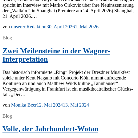
spricht im In­ter­view mit Mar­ko Cir­ko­vic über ihre Neu­in­sze­nie­rung
der „Wal­kü­re“ in Shang­hai (Pre­mie­re am 24. April 2026) Shang­hai,
21. April 2026.…
von
unserer Redaktion
30. April 2026
1. Mai 2026
Blog
Zwei Meilensteine in der Wagner-
Interpretation
Das his­to­risch in­for­mier­te „Ring“-Projekt der Dresd­ner Mu­sik­fest­
spie­le un­ter Kent Na­ga­no mit Con­cer­to Köln nimmt auf­re­gen­de
Kon­tu­ren an und auch Matthew Wilds küh­ne „Tannhäuser“-
Vergegenwärtigung in Frank­furt ist ein mu­sik­thea­tra­li­scher Glücks­
fall. „Der…
von
Monika Beer
12. Mai 2024
13. Mai 2024
Blog
Volle, der Jahrhundert-Wotan