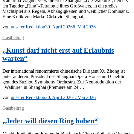
Ka­tha­ri­na Wag­ner ver­wan­delt in Shang­hai „Die Wal­kü­re“, den ers­
ten Tag der „Ring“-Tetralogie ih­res Groß­va­ters, in ein grel­les
Macht­spiel aus Re­geln, Ab­hän­gig­kei­ten und weib­li­cher Do­mi­nanz.
Eine Kri­tik von Mar­ko Cir­ko­vic. Shanghai,…
von
unserer Redaktion
30. April 2026
6. Mai 2026
Gastbeitrag
„Kunst darf nicht erst auf Erlaubnis
warten“
Der in­ter­na­tio­nal re­nom­mier­te chi­ne­si­sche Di­ri­gent Xu Zhong ist
un­ter an­de­rem Prä­si­dent des Shang­hai Ope­ra House und Chef­di­ri­
gent des Suz­hou Sym­pho­ny Or­ches­tra. Zur Neu­pro­duk­ti­on der
„Wal­kü­re“ in Shang­hai (Pre­mie­re am 24.…
von
unserer Redaktion
30. April 2026
1. Mai 2026
Gastbeitrag
„Jeder will diesen Ring haben“
Macht, Frei­heit und Bay­reuths Blick nach Chi­na: Ka­tha­ri­na Wag­ner