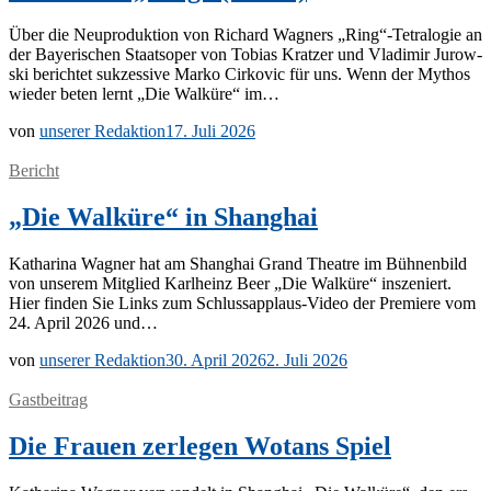
Über die Neu­pro­duk­ti­on von Ri­chard Wag­ners „Ring“-Tetralogie an
der Baye­ri­schen Staats­oper von To­bi­as Krat­zer und Vla­di­mir Ju­row­
ski be­rich­tet suk­zes­si­ve Mar­ko Cir­ko­vic für uns. Wenn der My­thos
wie­der be­ten lernt „Die Wal­kü­re“ im…
von
unserer Redaktion
17. Juli 2026
Bericht
„Die Walküre“ in Shanghai
Ka­tha­ri­na Wag­ner hat am Shang­hai Grand Theat­re im Büh­nen­bild
von un­se­rem Mit­glied Karl­heinz Beer „Die Wal­kü­re“ in­sze­niert.
Hier fin­den Sie Links zum Schlus­s­ap­­plaus-Vi­­deo der Pre­mie­re vom
24. April 2026 und…
von
unserer Redaktion
30. April 2026
2. Juli 2026
Gastbeitrag
Die Frauen zerlegen Wotans Spiel