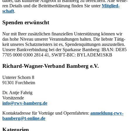
da­bei, das kul­tu­rel­le An­ge­bot in Bam­berg zu be­rei­chern. Alle wei­te­
ren De­tails und die Bei­tritts­er­klä­rung fin­den Sie un­ter
Mit­glied­
schaft
.
Spenden erwünscht
Nur mit Ih­rer zu­sätz­li­chen fi­nan­zi­el­len Un­ter­stüt­zung kön­nen wir
das hohe Ni­veau un­se­rer Ver­an­stal­tun­gen hal­ten. Die liebs­te Tä­tig­
keit un­se­res Schatz­meis­ters ist es, Spen­den­quit­tun­gen aus­zu­stel­len.
Un­se­re Bank­ver­bin­dung bei der Spar­kas­se Bam­berg: IBAN: DE85
7705 0000 0300 2814 41, SWIFT-BIC: BYLADEM1SKB
Richard-Wagner-Verband Bamberg e.V.
Un­te­rer Schorn 8
91301 Forchheim
Dr. Ant­je Fahrig
Vorsitzende
info@rwv-bamberg.de
Kon­takt­adres­se für Vor­trä­ge und Opern­fahr­ten:
anmeldung-rwv-
bamberg@t-online.de
Kategorien