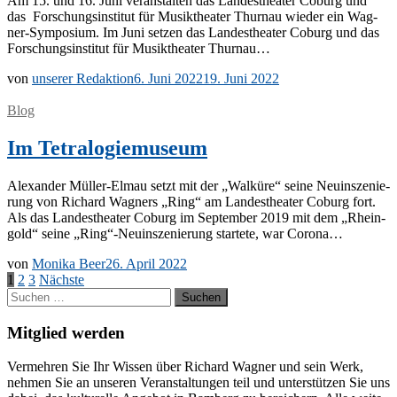
Am 15. und 16. Juni ver­an­stal­ten das Lan­des­thea­ter Co­burg und
das For­schungs­in­sti­tut für Mu­sik­thea­ter Thur­n­au wie­der ein Wag­
ner-Sym­po­si­um. Im Juni set­zen das Lan­des­thea­ter Co­burg und das
For­schungs­in­sti­tut für Mu­sik­thea­ter Thurnau…
von
unserer Redaktion
6. Juni 2022
19. Juni 2022
Blog
Im Tetralogiemuseum
Alex­an­der Mül­­ler-El­­mau setzt mit der „Wal­kü­re“ sei­ne Neu­in­sze­nie­
rung von Ri­chard Wag­ners „Ring“ am Lan­des­thea­ter Co­burg fort.
Als das Lan­des­thea­ter Co­burg im Sep­tem­ber 2019 mit dem „Rhein­
gold“ sei­ne „Ring“-Neuinszenierung star­te­te, war Corona…
von
Monika Beer
26. April 2022
Seitennummerierung
1
2
3
Nächste
Suchen
der
nach:
Beiträge
Mitglied werden
Ver­meh­ren Sie Ihr Wis­sen über Ri­chard Wag­ner und sein Werk,
neh­men Sie an un­se­ren Ver­an­stal­tun­gen teil und un­ter­stüt­zen Sie uns