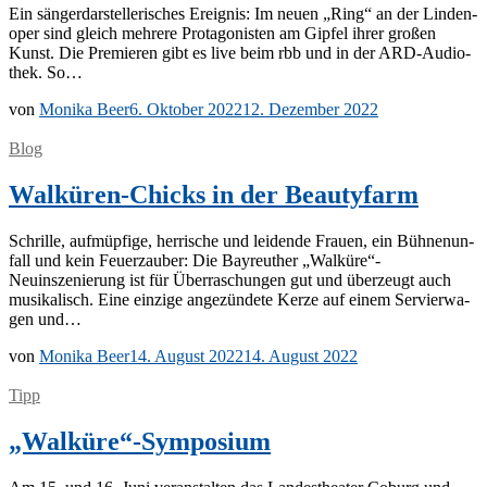
Ein sän­ger­dar­stel­le­ri­sches Er­eig­nis: Im neu­en „Ring“ an der Lin­den­
oper sind gleich meh­re­re Prot­ago­nis­ten am Gip­fel ih­rer gro­ßen
Kunst. Die Pre­mie­ren gibt es live beim rbb und in der ARD-Au­dio­
thek. So…
von
Monika Beer
6. Oktober 2022
12. Dezember 2022
Blog
Walküren-Chicks in der Beautyfarm
Schril­le, auf­müp­fi­ge, her­ri­sche und lei­den­de Frau­en, ein Büh­nen­un­
fall und kein Feu­er­zau­ber: Die Bay­reu­ther „Walküre“-
Neuinszenierung ist für Über­ra­schun­gen gut und über­zeugt auch
mu­si­ka­lisch. Eine ein­zi­ge an­ge­zün­de­te Ker­ze auf ei­nem Ser­vier­wa­
gen und…
von
Monika Beer
14. August 2022
14. August 2022
Tipp
„Walküre“-Symposium