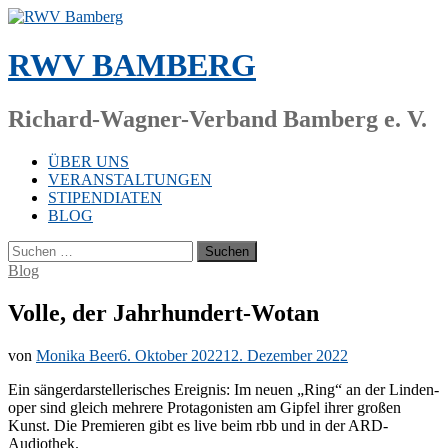
Zum
Inhalt
springen
RWV BAMBERG
Richard-Wagner-Verband Bamberg e. V.
ÜBER UNS
VERANSTALTUNGEN
STIPENDIATEN
BLOG
Suchen
nach:
Blog
Volle, der Jahrhundert-Wotan
von
Monika Beer
6. Oktober 2022
12. Dezember 2022
Ein sän­ger­dar­stel­le­ri­sches Er­eig­nis: Im neu­en „Ring“ an der Lin­den­
oper sind gleich meh­re­re Prot­ago­nis­ten am Gip­fel ih­rer gro­ßen
Kunst. Die Pre­mie­ren gibt es live beim rbb und in der ARD-
Audiothek.