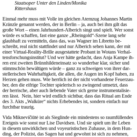
Staats­oper Un­ter den Linden/​Monika
Rittershaus
Ein­mal mehr muss mit Vol­le im glei­chen Atem­zug Jo­han­nes Mar­tin
Kränz­le ge­nannt wer­den, der in Ber­lin – ja, auch bei ihm gilt das
gro­ße Wort – ei­nen Jahr­hun­dert-Al­be­rich singt und spielt. Wer sonst
wür­de es schaf­fen, fast eine gan­ze „Rheingold“-Szene lang sehr
glaub­haft zu ver­mit­teln, dass das, was Wag­ner im Li­bret­to be­
schreibt, real nicht statt­fin­det und nur Al­be­rich se­hen kann, der mit
ei­ner Vir­tu­al-Rea­li­ty-Bril­le aus­ge­stat­te­te Pro­bant in Wo­tans Ver­hal­
tens­for­schungs­in­sti­tut? Und wer hät­te ge­dacht, dass Anja Kam­pe ih­
ren erst zwei­ten Brünn­hil­den­ein­satz so wun­der­bar klar, si­cher und
stimm­schön be­wäl­ti­gen wür­de – ganz zu schwei­gen von ih­rer dar­
stel­le­ri­schen Wahr­haf­tig­keit, die al­len, die Au­gen im Kopf ha­ben, zu
Her­zen ge­hen muss. Wie herr­lich ist der nicht vor­han­de­ne Feu­er­zau­
ber, den die eif­ri­ge Toch­ter spie­le­risch so zwin­gend um­setzt, dass
der her­ri­sche, aber auch lie­ben­de Va­ter sich ger­ne in­stru­men­ta­li­sie­
ren lässt. Nein, hier wird end­lich sicht­bar, dass das Ri­tu­al am Ende
des 3. Akts „Wal­kü­re“ nichts Er­he­ben­des ist, son­dern ein­fach nur
furcht­bar traurig.
Vida Mi­k­ne­vičiū­tė ist als Sieg­lin­de ein min­des­tens so raum­fül­len­des
Er­eig­nis wie sonst nur Lise Da­vid­sen. Und sie spielt um ihr Le­ben
in die­sem un­wirk­li­chen und voy­eu­ris­ti­schen Zu­hau­se, in dem Hun­
ding, der Po­li­zist, das Sa­gen hat und ge­wohnt ist sich zu neh­men,