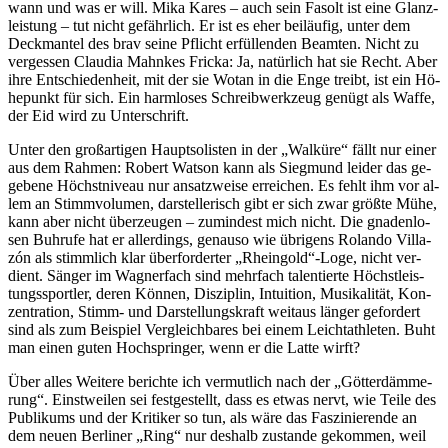
wann und was er will. Mika Ka­res – auch sein Fa­solt ist eine Glanz­
leis­tung – tut nicht ge­fähr­lich. Er ist es eher bei­läu­fig, un­ter dem
Deck­man­tel des brav sei­ne Pflicht er­fül­len­den Be­am­ten. Nicht zu
ver­ges­sen Clau­dia Mahn­kes Fri­cka: Ja, na­tür­lich hat sie Recht. Aber
ihre Ent­schie­den­heit, mit der sie Wo­tan in die Enge treibt, ist ein Hö­
he­punkt für sich. Ein harm­lo­ses Schreib­werk­zeug ge­nügt als Waf­fe,
der Eid wird zu Unterschrift.
Un­ter den groß­ar­ti­gen Haupt­so­lis­ten in der „Wal­kü­re“ fällt nur ei­ner
aus dem Rah­men: Ro­bert Wat­son kann als Sieg­mund lei­der das ge­
ge­be­ne Höchst­ni­veau nur an­satz­wei­se er­rei­chen. Es fehlt ihm vor al­
lem an Stimm­vo­lu­men, dar­stel­le­risch gibt er sich zwar größ­te Mühe,
kann aber nicht über­zeu­gen – zu­min­dest mich nicht. Die gna­den­lo­
sen Buh­ru­fe hat er al­ler­dings, ge­nau­so wie üb­ri­gens Ro­lan­do Vil­la­
zón als stimm­lich klar über­for­der­ter „Rheingold“-Loge, nicht ver­
dient. Sän­ger im Wag­ner­fach sind mehr­fach ta­len­tier­te Höchst­leis­
tungs­sport­ler, de­ren Kön­nen, Dis­zi­plin, In­tui­ti­on, Mu­si­ka­li­tät, Kon­
zen­tra­ti­on, Stimm- und Dar­stel­lungs­kraft weit­aus län­ger ge­for­dert
sind als zum Bei­spiel Ver­gleich­ba­res bei ei­nem Leicht­ath­le­ten. Buht
man ei­nen gu­ten Hoch­sprin­ger, wenn er die Lat­te wirft?
Über al­les Wei­te­re be­rich­te ich ver­mut­lich nach der „Göt­ter­däm­me­
rung“. Einst­wei­len sei fest­ge­stellt, dass es et­was nervt, wie Tei­le des
Pu­bli­kums und der Kri­ti­ker so tun, als wäre das Fas­zi­nie­ren­de an
dem neu­en Ber­li­ner „Ring“ nur des­halb zu­stan­de ge­kom­men, weil