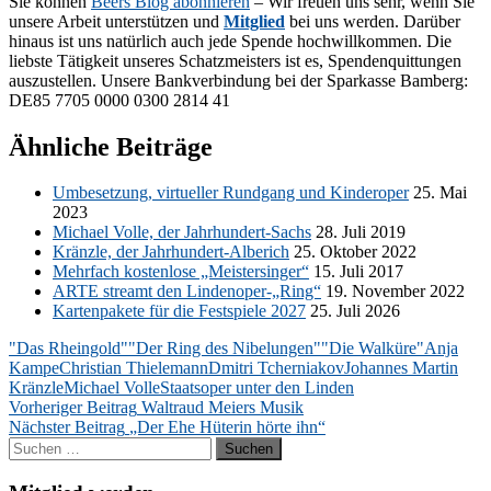
Sie kön­nen
Beers Blog abon­nie­ren
– Wir freu­en uns sehr, wenn Sie
un­se­re Ar­beit un­ter­stüt­zen und
Mit­glied
bei uns wer­den. Dar­über
hin­aus ist uns na­tür­lich auch jede Spen­de hoch­will­kom­men. Die
liebs­te Tä­tig­keit un­se­res Schatz­meis­ters ist es, Spen­den­quit­tun­gen
aus­zu­stel­len. Un­se­re Bank­ver­bin­dung bei der Spar­kas­se Bam­berg:
DE85 7705 0000 0300 2814 41
Ähnliche Beiträge
Um­be­set­zung, vir­tu­el­ler Rund­gang und Kin­der­oper
25. Mai
2023
Mi­cha­el Vol­le, der Jahr­hun­dert-Sachs
28. Juli 2019
Kränz­le, der Jahr­hun­dert-Al­be­rich
25. Ok­to­ber 2022
Mehr­fach kos­ten­lo­se „Meis­ter­sin­ger“
15. Juli 2017
ARTE streamt den Lindenoper-„Ring“
19. No­vem­ber 2022
Kar­ten­pa­ke­te für die Fest­spie­le 2027
25. Juli 2026
"Das Rheingold"
"Der Ring des Nibelungen"
"Die Walküre"
Anja
Kampe
Christian Thielemann
Dmitri Tcherniakov
Johannes Martin
Kränzle
Michael Volle
Staatsoper unter den Linden
Beitragsnavigation
Vorheriger Beitrag
Waltraud Meiers Musik
Nächster Beitrag
„Der Ehe Hüterin hörte ihn“
Suchen
nach: