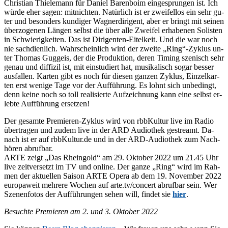
Chris­ti­an Thie­le­mann für Da­ni­el Ba­ren­bo­im ein­ge­sprun­gen ist. Ich
wür­de eher sa­gen: mit­nich­ten. Na­tür­lich ist er zwei­fel­los ein sehr gu­
ter und be­son­ders kun­di­ger Wag­ner­di­ri­gent, aber er bringt mit sei­nen
über­zo­ge­nen Län­gen selbst die über alle Zwei­fel er­ha­be­nen So­lis­ten
in Schwie­rig­kei­ten. Das ist Di­ri­gen­ten-Ei­tel­keit. Und die war noch
nie sach­dien­lich. Wahr­schein­lich wird der zwei­te „Ring“-Zyklus un­
ter Tho­mas Gug­geis, der die Pro­duk­ti­on, de­ren Ti­ming sze­nisch sehr
ge­nau und dif­fi­zil ist, mit ein­stu­diert hat, mu­si­ka­lisch so­gar bes­ser
aus­fal­len. Kar­ten gibt es noch für die­sen gan­zen Zy­klus, Ein­zel­kar­
ten erst we­ni­ge Tage vor der Auf­füh­rung. Es lohnt sich un­be­dingt,
denn kei­ne noch so toll rea­li­sier­te Auf­zeich­nung kann eine selbst er­
leb­te Auf­füh­rung ersetzen!
Der ge­sam­te Pre­mie­ren-Zy­klus wird von rbbKul­tur live im Ra­dio
über­tra­gen und zu­dem live in der ARD Au­dio­thek ge­streamt. Da­
nach ist er auf rbbKul​tur​.de und in der ARD-Au­dio­thek zum Nach­
hö­ren abrufbar.
ARTE zeigt „Das Rhein­gold“ am 29. Ok­to­ber 2022 um 21.45 Uhr
live zeit­ver­setzt im TV und on­line. Der gan­ze „Ring“ wird im Rah­
men der ak­tu­el­len Sai­son ARTE Ope­ra ab dem 19. No­vem­ber 2022
eu­ro­pa­weit meh­re­re Wo­chen auf arte​.tv/​c​o​n​c​ert ab­ruf­bar sein. Wer
Sze­nen­fo­tos der Auf­füh­run­gen se­hen will, fin­det sie
hier
.
Be­such­te Pre­mie­ren am 2. und 3. Ok­to­ber 2022