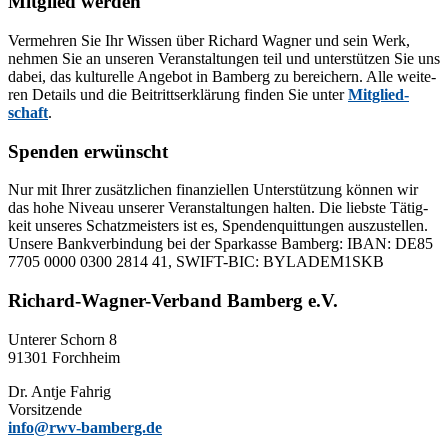
Mitglied werden
Ver­meh­ren Sie Ihr Wis­sen über Ri­chard Wag­ner und sein Werk,
neh­men Sie an un­se­ren Ver­an­stal­tun­gen teil und un­ter­stüt­zen Sie uns
da­bei, das kul­tu­rel­le An­ge­bot in Bam­berg zu be­rei­chern. Alle wei­te­
ren De­tails und die Bei­tritts­er­klä­rung fin­den Sie un­ter
Mit­glied­
schaft
.
Spenden erwünscht
Nur mit Ih­rer zu­sätz­li­chen fi­nan­zi­el­len Un­ter­stüt­zung kön­nen wir
das hohe Ni­veau un­se­rer Ver­an­stal­tun­gen hal­ten. Die liebs­te Tä­tig­
keit un­se­res Schatz­meis­ters ist es, Spen­den­quit­tun­gen aus­zu­stel­len.
Un­se­re Bank­ver­bin­dung bei der Spar­kas­se Bam­berg: IBAN: DE85
7705 0000 0300 2814 41, SWIFT-BIC: BYLADEM1SKB
Richard-Wagner-Verband Bamberg e.V.
Un­te­rer Schorn 8
91301 Forchheim
Dr. Ant­je Fahrig
Vorsitzende
info@rwv-bamberg.de