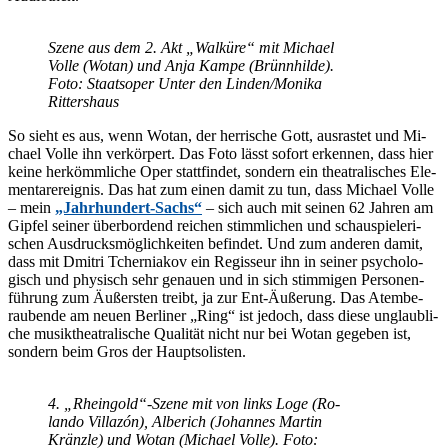
Sze­ne aus dem 2. Akt „Wal­kü­re“ mit Mi­cha­el
Vol­le (Wo­tan) und Anja Kam­pe (Brünn­hil­de).
Foto: Staats­oper Un­ter den Linden/​Monika
Rittershaus
So sieht es aus, wenn Wo­tan, der her­ri­sche Gott, aus­ras­tet und Mi­
cha­el Vol­le ihn ver­kör­pert. Das Foto lässt so­fort er­ken­nen, dass hier
kei­ne her­kömm­li­che Oper statt­fin­det, son­dern ein thea­tra­li­sches Ele­
men­tar­ereig­nis. Das hat zum ei­nen da­mit zu tun, dass Mi­cha­el Vol­le
– mein
„Jahr­hun­dert-Sachs“
– sich auch mit sei­nen 62 Jah­ren am
Gip­fel sei­ner über­bor­dend rei­chen stimm­li­chen und schau­spie­le­ri­
schen Aus­drucks­mög­lich­kei­ten be­fin­det. Und zum an­de­ren da­mit,
dass mit Dmi­t­ri Tcher­nia­kov ein Re­gis­seur ihn in sei­ner psy­cho­lo­
gisch und phy­sisch sehr ge­nau­en und in sich stim­mi­gen Per­so­nen­
füh­rung zum Äu­ßers­ten treibt, ja zur Ent-Äu­ße­rung. Das Atem­be­
rau­ben­de am neu­en Ber­li­ner „Ring“ ist je­doch, dass die­se un­glaub­li­
che mu­sik­thea­tra­li­sche Qua­li­tät nicht nur bei Wo­tan ge­ge­ben ist,
son­dern beim Gros der Hauptsolisten.
4. „Rheingold“-Szene mit von links Loge (Ro­
lan­do Vil­la­zón), Al­be­rich (Jo­han­nes Mar­tin
Kränz­le) und Wo­tan (Mi­cha­el Vol­le). Foto: