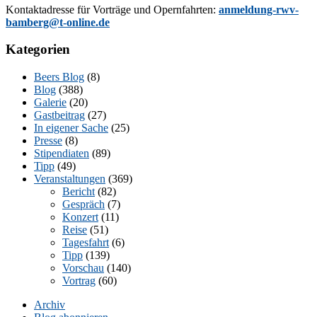
Kon­takt­adres­se für Vor­trä­ge und Opern­fahr­ten:
anmeldung-rwv-
bamberg@t-online.de
Kategorien
Beers Blog
(8)
Blog
(388)
Galerie
(20)
Gastbeitrag
(27)
In eigener Sache
(25)
Presse
(8)
Stipendiaten
(89)
Tipp
(49)
Veranstaltungen
(369)
Bericht
(82)
Gespräch
(7)
Konzert
(11)
Reise
(51)
Tagesfahrt
(6)
Tipp
(139)
Vorschau
(140)
Vortrag
(60)
Archiv