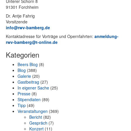
Un­te­rer Schorn 8
91301 Forchheim
Dr. Ant­je Fahrig
Vorsitzende
info@rwv-bamberg.de
Kon­takt­adres­se für Vor­trä­ge und Opern­fahr­ten:
anmeldung-
rwv-bamberg@t-online.de
Kategorien
Beers Blog
(8)
Blog
(388)
Galerie
(20)
Gastbeitrag
(27)
In eigener Sache
(25)
Presse
(8)
Stipendiaten
(89)
Tipp
(49)
Veranstaltungen
(369)
Bericht
(82)
Gespräch
(7)
Konzert
(11)