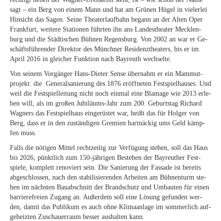
sagt – ein Berg von ei­nem Mann und hat am Grü­nen Hü­gel in vie­ler­lei
Hin­sicht das Sa­gen. Sei­ne Thea­ter­lauf­bahn be­gann an der Al­ten Oper
Frank­furt, wei­te­re Sta­tio­nen führ­ten ihn ans Lan­des­thea­ter Meck­len­
burg und die Städ­ti­schen Büh­nen Re­gens­burg. Von 2002 an war er Ge­
schäfts­füh­ren­der Di­rek­tor des Münch­ner Re­si­denz­thea­ters, bis er im
April 2016 in glei­cher Funk­ti­on nach Bay­reuth wechselte.
Von sei­nem Vor­gän­ger Hans-Die­ter Sen­se über­nahm er ein Mam­mut­
pro­jekt: die Ge­ne­ral­sa­nie­rung des 1876 er­öff­ne­ten Fest­spiel­hau­ses. Und
weil die Fest­spiel­lei­tung nicht noch ein­mal eine Bla­ma­ge wie 2013 er­le­
ben will, als im gro­ßen Ju­bi­lä­ums-Jahr zum 200. Ge­burts­tag Ri­chard
Wag­ners das Fest­spiel­haus ein­ge­rüs­tet war, heißt das für Hol­ger von
Berg, dass er in den zu­stän­di­gen Gre­mi­en hart­nä­ckig ums Geld kämp­
fen muss.
Falls die nö­ti­gen Mit­tel recht­zei­tig zur Ver­fü­gung ste­hen, soll das Haus
bis 2026, pünkt­lich zum 150-jäh­ri­gen Be­stehen der Bay­reu­ther Fest­
spie­le, kom­plett re­no­viert sein. Die Sa­nie­rung der Fas­sa­de ist be­reits
ab­ge­schlos­sen, nach den sta­bi­li­sie­ren­den Ar­bei­ten am Büh­nen­turm ste­
hen im nächs­ten Bau­ab­schnitt der Brand­schutz und Um­bau­ten für ei­nen
bar­rie­re­frei­en Zu­gang an. Au­ßer­dem soll eine Lö­sung ge­fun­den wer­
den, da­mit das Pu­bli­kum es auch ohne Kli­ma­an­la­ge im som­mer­lich auf­
ge­heiz­ten Zu­schau­er­raum bes­ser aus­hal­ten kann.