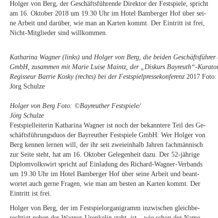
Hol­ger von Berg, der Ge­schäfts­füh­ren­de Di­rek­tor der Fest­spie­le, spricht
am 16. Ok­to­ber 2018 um 19.30 Uhr im Ho­tel Bam­ber­ger Hof über sei­
ne Ar­beit und dar­über, wie man an Kar­ten kommt. Der Ein­tritt ist frei,
Nicht-Mit­glie­der sind willkommen.
Ka­tha­ri­na Wag­ner (links) und Hol­ger von Berg, die bei­den Ge­schäfts­füh­rer d
GmbH, zu­sam­men mit Ma­rie Lui­se Maintz, der „Dis­kurs Bayreuth“-Kurato
Regisseur Bar­rie Kos­ky (rechts) bei der Fest­spiel­pres­se­kon­fe­renz
2017 Foto: ©
Jörg Schulze
Hol­ger von Berg Foto: ©Bay­reu­ther Festspiele/​
Jörg Schulze
Fest­spiel­lei­te­rin Ka­tha­ri­na Wag­ner ist noch der be­kann­te­re Teil des Ge­
schäfts­füh­rungs­du­os der Bay­reu­ther Fest­spie­le GmbH: Wer Hol­ger von
Berg ken­nen ler­nen will, der ihr seit zwei­ein­halb Jah­ren fach­män­nisch
zur Sei­te steht, hat am 16. Ok­to­ber Ge­le­gen­heit dazu. Der 52-jäh­ri­ge
Di­plom­volks­wirt spricht auf Ein­la­dung des Ri­chard-Wag­ner-Ver­bands
um 19.30 Uhr im Ho­tel Bam­ber­ger Hof über sei­ne Ar­beit und be­ant­
wor­tet auch ger­ne Fra­gen, wie man am bes­ten an Kar­ten kommt. Der
Ein­tritt ist frei.
Hol­ger von Berg, der im Fest­spiel­or­ga­ni­gramm in­zwi­schen gleich­be­
rech­tigt ne­ben der Wag­ner-Ur­en­ke­lin steht, ist – wie schon der Name