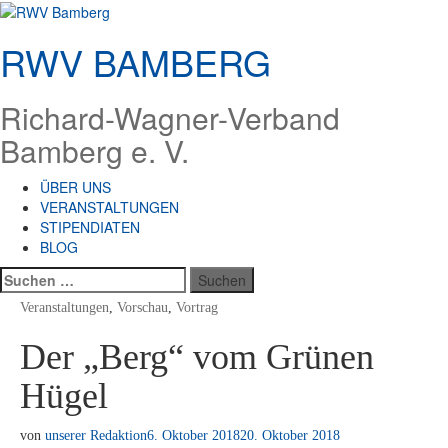
Zum
Inhalt
RWV BAMBERG
springen
Richard-Wagner-Verband
Bamberg e. V.
ÜBER UNS
VERANSTALTUNGEN
STIPENDIATEN
BLOG
Suchen
nach:
Veranstaltungen
,
Vorschau
,
Vortrag
Der „Berg“ vom Grünen
Hügel
von
unserer Redaktion
6. Oktober 2018
20. Oktober 2018