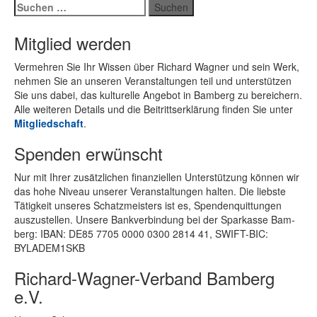
Suchen
nach:
Mitglied werden
Ver­meh­ren Sie Ihr Wis­sen über Ri­chard Wag­ner und sein Werk,
neh­men Sie an un­se­ren Ver­an­stal­tun­gen teil und un­ter­stüt­zen
Sie uns da­bei, das kul­tu­rel­le An­ge­bot in Bam­berg zu be­rei­chern.
Alle wei­te­ren De­tails und die Bei­tritts­er­klä­rung fin­den Sie un­ter
Mit­glied­schaft
.
Spenden erwünscht
Nur mit Ih­rer zu­sätz­li­chen fi­nan­zi­el­len Un­ter­stüt­zung kön­nen wir
das hohe Ni­veau un­se­rer Ver­an­stal­tun­gen hal­ten. Die liebs­te
Tä­tig­keit un­se­res Schatz­meis­ters ist es, Spen­den­quit­tun­gen
aus­zu­stel­len. Un­se­re Bank­ver­bin­dung bei der Spar­kas­se Bam­
berg: IBAN: DE85 7705 0000 0300 2814 41, SWIFT-BIC:
BYLADEM1SKB
Richard-Wagner-Verband Bamberg
e.V.