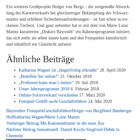
Ein wei­te­res Groß­pro­jekt Hol­ger von Bergs – die zeit­ge­mä­ße Ab­wick­
lung des Kar­ten­ver­kaufs bei gleich­zei­ti­ger Be­kämp­fung des Schwarz­
markts und er­höh­ten Si­cher­heits­an­for­de­run­gen – ist fast schon in tro­
cke­nen Tü­chern. Und ganz ne­ben­bei hat er mit dem von Ma­rie Lui­se
Maintz ku­ra­tier­ten „Dis­kurs Bay­reuth“ ein Rah­men­pro­gramm in­iti­iert,
das sich mehr als se­hen las­sen kann und den Fest­spie­len künst­le­risch
und in­halt­lich ein Glanz­licht aufsetzt.
Ähnliche Beiträge
Ka­tha­ri­na Wag­ner ist „län­ger­fris­tig er­krankt“
28. April 2020
„Be­stel­len Sie on­line!“
21. Ok­to­ber 2018
„Pro­bie­ren kann man’s im­mer“
19. Juli 2018
Un­ser Jah­res­pro­gramm 2018
6. Fe­bru­ar 2018
On­line-So­fort­ver­kauf ver­scho­ben
17. März 2020
Fest­spiel-GmbH sucht Ge­schäfts­füh­rer
24. Mai 2020
Bayreuther Festspiele
Geschäftsführer
Holger von Berg
Hotel Bamberger
Hof
Katharina Wagner
Marie Luise Maintz
Beitragsnavigation
Vorheriger Beitrag
Mit Kanonendonner in die neue Ära
Nächster Beitrag
Sensationell: Daniel Kirchs Siegfried-Debüt in
Chemnitz