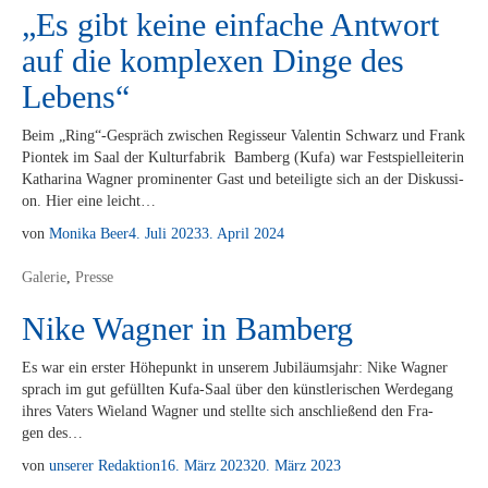
„Es gibt keine einfache Antwort
auf die komplexen Dinge des
Lebens“
Beim „Ring“-Gespräch zwi­schen Re­gis­seur Va­len­tin Schwarz und Frank
Piontek im Saal der Kul­tur­fa­brik Bam­berg (Kufa) war Fest­spiel­lei­te­rin
Ka­tha­ri­na Wag­ner pro­mi­nen­ter Gast und be­tei­lig­te sich an der Dis­kus­si­
on. Hier eine leicht…
von
Monika Beer
4. Juli 2023
3. April 2024
Galerie
,
Presse
Nike Wagner in Bamberg
Es war ein ers­ter Hö­he­punkt in un­se­rem Ju­bi­lä­ums­jahr: Nike Wag­ner
sprach im gut ge­füll­ten Kufa-Saal über den künst­le­ri­schen Wer­de­gang
ih­res Va­ters Wie­land Wag­ner und stell­te sich an­schlie­ßend den Fra­
gen des…
von
unserer Redaktion
16. März 2023
20. März 2023