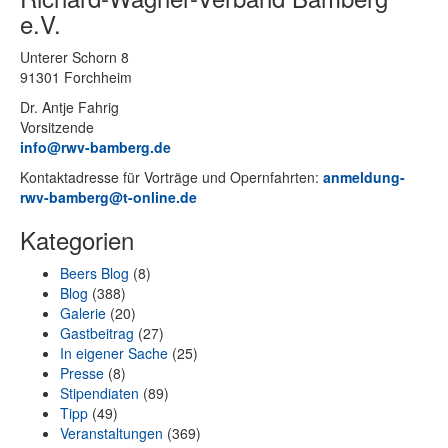
e.V.
Un­te­rer Schorn 8
91301 Forchheim
Dr. Ant­je Fahrig
Vorsitzende
info@rwv-bamberg.de
Kon­takt­adres­se für Vor­trä­ge und Opern­fahr­ten:
anmeldung-
rwv-bamberg@t-online.de
Kategorien
Beers Blog
(8)
Blog
(388)
Galerie
(20)
Gastbeitrag
(27)
In eigener Sache
(25)
Presse
(8)
Stipendiaten
(89)
Tipp
(49)
Veranstaltungen
(369)