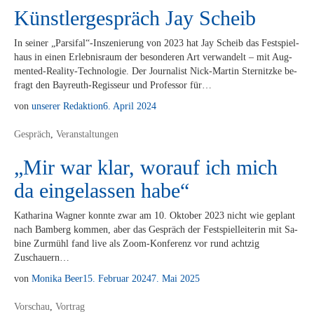
Künstlergespräch Jay Scheib
In sei­ner „Parsifal“-Inszenierung von 2023 hat Jay Scheib das Fest­spiel­
haus in ei­nen Er­leb­nis­raum der be­son­de­ren Art ver­wan­delt – mit Au­g­­
men­­ted-Re­a­­li­­ty-Tech­­no­­lo­­gie. Der Jour­na­list Nick-Mar­­tin Ster­nitz­ke be­
fragt den Bay­­reuth-Re­­gis­­seur und Pro­fes­sor für…
von
unserer Redaktion
6. April 2024
Gespräch
,
Veranstaltungen
„Mir war klar, worauf ich mich
da eingelassen habe“
Ka­tha­ri­na Wag­ner konn­te zwar am 10. Ok­to­ber 2023 nicht wie ge­plant
nach Bam­berg kom­men, aber das Ge­spräch der Fest­spiel­lei­te­rin mit Sa­
bi­ne Zur­mühl fand live als Zoom-Kon­­­fe­­renz vor rund acht­zig
Zuschauern…
von
Monika Beer
15. Februar 2024
7. Mai 2025
Vorschau
,
Vortrag