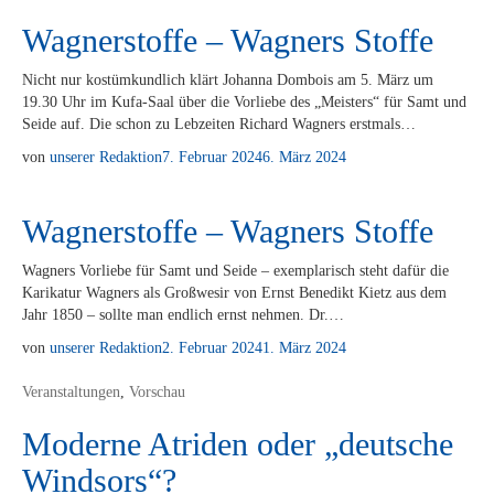
Wagnerstoffe – Wagners Stoffe
Nicht nur kos­tüm­kund­lich klärt Jo­han­na Dom­bo­is am 5. März um
19.30 Uhr im Kufa-Saal über die Vor­lie­be des „Meis­ters“ für Samt und
Sei­de auf. Die schon zu Leb­zei­ten Ri­chard Wag­ners erstmals…
von
unserer Redaktion
7. Februar 2024
6. März 2024
Wagnerstoffe – Wagners Stoffe
Wag­ners Vor­lie­be für Samt und Sei­de – ex­em­pla­risch steht da­für die
Ka­ri­ka­tur Wag­ners als Groß­we­sir von Ernst Be­ne­dikt Kietz aus dem
Jahr 1850 – soll­te man end­lich ernst neh­men. Dr.…
von
unserer Redaktion
2. Februar 2024
1. März 2024
Veranstaltungen
,
Vorschau
Moderne Atriden oder „deutsche
Windsors“?