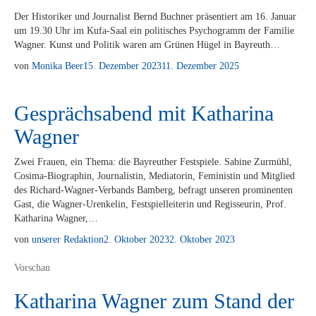
Der His­to­ri­ker und Jour­na­list Bernd Buch­ner prä­sen­tiert am 16. Ja­nu­ar
um 19.30 Uhr im Kufa-Saal ein po­li­ti­sches Psy­cho­gramm der Fa­mi­lie
Wag­ner. Kunst und Po­li­tik wa­ren am Grü­nen Hü­gel in Bayreuth…
von
Monika Beer
15. Dezember 2023
11. Dezember 2025
Gesprächsabend mit Katharina
Wagner
Zwei Frau­en, ein The­ma: die Bay­reu­ther Fest­spie­le. Sa­bi­ne Zur­mühl,
Co­­si­­ma-Bio­­­gra­­phin, Jour­na­lis­tin, Me­dia­to­rin, Fe­mi­nis­tin und Mit­glied
des Ri­­chard-Wa­g­­ner-Ver­­­bands Bam­berg, be­fragt un­se­ren pro­mi­nen­ten
Gast, die Wa­g­­ner-Ur­en­ke­­lin, Fest­spiel­lei­te­rin und Re­gis­seu­rin, Prof.
Ka­tha­ri­na Wagner,…
von
unserer Redaktion
2. Oktober 2023
2. Oktober 2023
Vorschau
Katharina Wagner zum Stand der