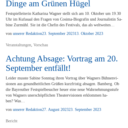
Dinge am Grünen Hügel
Fest­spiel­lei­te­rin Ka­tha­ri­na Wag­ner stellt sich am 10. Ok­to­ber um 19.30
Uhr im Ku­fa­saal den Fra­gen von Co­­si­­ma-Bio­­­gra­­fin und Jour­na­lis­tin Sa­
bi­ne Zur­mühl. Sie ist die Che­fin des Fes­ti­vals, das als weltweites…
von
unserer Redaktion
23. September 2023
13. Oktober 2023
Veranstaltungen
,
Vorschau
Achtung Absage: Vortrag am 20.
September entfällt!
Lei­der muss­te Sa­bi­ne Sonn­tag ih­ren Vor­trag über Wag­ners Büh­nen­vi­
sio­nen aus ge­sund­heit­li­chen Grü­ßen kurz­fris­tig ab­sa­gen. Bam­berg. Ob
die Bay­reu­ther Fest­spiel­be­su­cher heu­er eine neue Wahr­neh­mungs­stu­fe
von Wag­ners un­er­schöpf­li­chen Thea­ter­vi­sio­nen er­klom­men ha­
ben? Was…
von
unserer Redaktion
27. August 2023
23. September 2023
Bericht