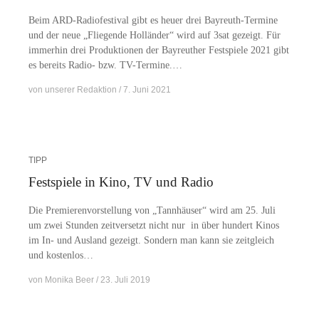
Beim ARD-Ra­­dio­­fes­­ti­­val gibt es heu­er drei Bay­­reuth-Ter­­mi­­ne
und der neue „Flie­gen­de Hol­län­der“ wird auf 3sat ge­zeigt. Für
im­mer­hin drei Pro­duk­tio­nen der Bay­reu­ther Fest­spie­le 2021 gibt
es be­reits Ra­­dio- bzw. TV-Termine.…
von
unserer Redaktion
7. Juni 2021
TIPP
Festspiele in Kino, TV und Radio
Die Pre­mie­ren­vor­stel­lung von „Tann­häu­ser“ wird am 25. Juli
um zwei Stun­den zeit­ver­setzt nicht nur in über hun­dert Ki­nos
im In- und Aus­land ge­zeigt. Son­dern man kann sie zeit­gleich
und kostenlos…
von
Monika Beer
23. Juli 2019