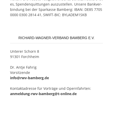
es, Spen­den­quit­tun­gen aus­zu­stel­len. Un­se­re Bank­ver­
bin­dung bei der Spar­kas­se Bam­berg: IBAN: DE85 7705
0000 0300 2814 41, SWIFT-BIC: BYLADEM1SKB
RICHARD-WAGNER-VERBAND BAMBERG E.V.
Un­te­rer Schorn 8
91301 Forchheim
Dr. Ant­je Fahrig
Vorsitzende
info@rwv-bamberg.de
Kon­takt­adres­se für Vor­trä­ge und Opern­fahr­ten:
anmeldung-rwv-bamberg@t-online.de