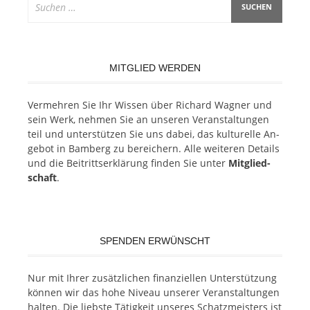
nach:
MITGLIED WERDEN
Ver­meh­ren Sie Ihr Wis­sen über Ri­chard Wag­ner und
sein Werk, neh­men Sie an un­se­ren Ver­an­stal­tun­gen
teil und un­ter­stüt­zen Sie uns da­bei, das kul­tu­rel­le An­
ge­bot in Bam­berg zu be­rei­chern. Alle wei­te­ren De­tails
und die Bei­tritts­er­klä­rung fin­den Sie un­ter
Mit­glied­
schaft
.
SPENDEN ERWÜNSCHT
Nur mit Ih­rer zu­sätz­li­chen fi­nan­zi­el­len Un­ter­stüt­zung
kön­nen wir das hohe Ni­veau un­se­rer Ver­an­stal­tun­gen
hal­ten. Die liebs­te Tä­tig­keit un­se­res Schatz­meis­ters ist