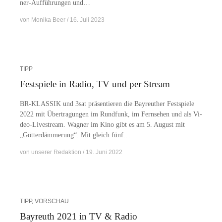
ner-Auf­­­füh­run­­gen und…
von
Monika Beer
16. Juli 2023
TIPP
Festspiele in Radio, TV und per Stream
BR-KLAS­­SIK und 3sat prä­sen­tie­ren die Bay­reu­ther Fest­spie­le
2022 mit Über­tra­gun­gen im Rund­funk, im Fern­se­hen und als Vi­­
deo-Li­ve­stream. Wag­ner im Kino gibt es am 5. Au­gust mit
„Göt­ter­däm­me­rung“. Mit gleich fünf…
von
unserer Redaktion
19. Juni 2022
TIPP
,
VORSCHAU
Bayreuth 2021 in TV & Radio