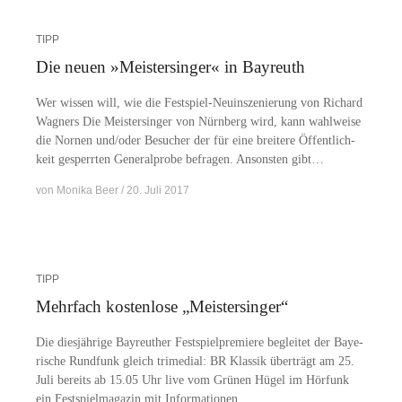
TIPP
Die neuen »Meistersinger« in Bayreuth
Wer wis­sen will, wie die Fes­t­­spiel-Neu­in­s­ze­­nie­rung von Ri­chard
Wag­ners Die Meis­ter­sin­ger von Nürn­berg wird, kann wahl­wei­se
die Nor­nen und/​​oder Be­su­cher der für eine brei­te­re Öf­fent­lich­
keit ge­sperr­ten Ge­ne­ral­pro­be be­fra­gen. An­sons­ten gibt…
von
Monika Beer
20. Juli 2017
TIPP
Mehrfach kostenlose „Meistersinger“
Die dies­jäh­ri­ge Bay­reu­ther Fest­spiel­pre­mie­re be­glei­tet der Baye­
ri­sche Rund­funk gleich tri­me­di­al: BR Klas­sik über­trägt am 25.
Juli be­reits ab 15.05 Uhr live vom Grü­nen Hü­gel im Hör­funk
ein Fest­spiel­ma­ga­zin mit Informationen,…