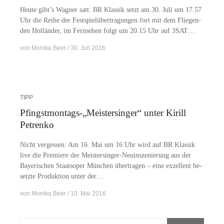
Heu­te gibt’s Wag­ner satt: BR Klas­sik setzt am 30. Juli um 17.57
Uhr die Rei­he der Fest­spiel­über­tra­gun­gen fort mit dem Flie­gen­
den Hol­län­der, im Fern­se­hen folgt um 20.15 Uhr auf 3SAT…
von
Monika Beer
30. Juli 2016
TIPP
Pfingstmontags-„Meistersinger“ unter Kirill
Petrenko
Nicht ver­ges­sen: Am 16. Mai um 16 Uhr wird auf BR Klas­sik
live die Pre­mie­re der Meis­­ter­­sin­­ger-Neu­in­s­ze­­nie­rung aus der
Baye­ri­schen Staats­oper Mün­chen über­tra­gen – eine ex­zel­lent be­
setz­te Pro­duk­ti­on un­ter der…
von
Monika Beer
10. Mai 2016
Suchen