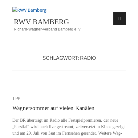
Zum
Inhalt
RWV BAMBERG
springen
Richard-Wagner-Verband Bamberg e. V.
SCHLAGWORT:
RADIO
TIPP
Wagnersommer auf vielen Kanälen
Der BR über­trägt im Ra­dio alle Fest­spiel­pre­mie­ren, der neue
„Par­si­fal“ wird auch live ge­streamt, zeit­ver­setzt in Ki­nos ge­zeigt
und am 29. Juli von 3sat im Fern­se­hen ge­sen­det. Wei­te­re Wa­g­­