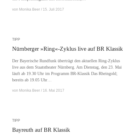
von
Monika Beer
15. Juli 2017
TIPP
Nürnberger »Ring«-Zyklus live auf BR Klassik
Der Baye­ri­sche Rund­funk über­trägt den ak­tu­el­len Ring-Zy­k­lus
live aus dem Staats­thea­ter Nürn­berg. Am Diens­tag, den 23. Mai
läuft ab 19.30 Uhr im Pro­gramm BR-Klas­­sik Das Rhein­gold;
be­reits ab 19.05 Uhr…
von
Monika Beer
16. Mai 2017
TIPP
Bayreuth auf BR Klassik