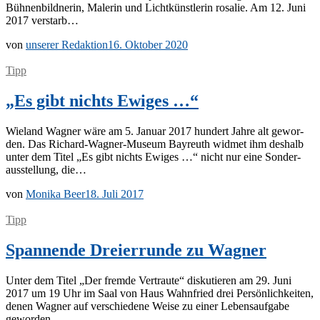
Büh­nen­bild­ne­rin, Ma­le­rin und Licht­künst­le­rin ro­sa­lie. Am 12. Juni
2017 verstarb…
von
unserer Redaktion
16. Oktober 2020
Tipp
„Es gibt nichts Ewiges …“
Wie­land Wag­ner wäre am 5. Ja­nu­ar 2017 hun­dert Jah­re alt ge­wor­
den. Das Ri­­chard-Wa­g­­ner-Mu­­se­um Bay­reuth wid­met ihm des­halb
un­ter dem Ti­tel „Es gibt nichts Ewi­ges …“ nicht nur eine Son­der­
aus­stel­lung, die…
von
Monika Beer
18. Juli 2017
Tipp
Spannende Dreierrunde zu Wagner
Un­ter dem Ti­tel „Der frem­de Ver­trau­te“ dis­ku­tie­ren am 29. Juni
2017 um 19 Uhr im Saal von Haus Wahn­fried drei Per­sön­lich­kei­ten,
de­nen Wag­ner auf ver­schie­de­ne Wei­se zu ei­ner Le­bens­auf­ga­be
geworden…