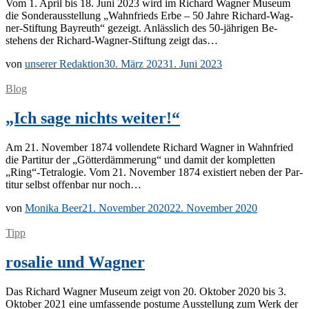
Vom 1. April bis 18. Juni 2023 wird im Ri­chard Wag­ner Mu­se­um
die Son­der­aus­stel­lung „Wahn­frieds Erbe – 50 Jah­re Ri­­chard-Wa­g­­
ner-Stif­­tung Bay­reuth“ ge­zeigt. An­läss­lich des 50-jäh­ri­­gen Be­
stehens der Ri­­chard-Wa­g­­ner-Stif­­tung zeigt das…
von
unserer Redaktion
30. März 2023
1. Juni 2023
Blog
„Ich sage nichts weiter!“
Am 21. No­vem­ber 1874 voll­ende­te Ri­chard Wag­ner in Wahn­fried
die Par­ti­tur der „Göt­ter­däm­me­rung“ und da­mit der kom­plet­ten
„Ring“-Tetralogie. Vom 21. No­vem­ber 1874 exis­tiert ne­ben der Par­
ti­tur selbst of­fen­bar nur noch…
von
Monika Beer
21. November 2020
22. November 2020
Tipp
rosalie und Wagner
Das Ri­chard Wag­ner Mu­se­um zeigt von 20. Ok­to­ber 2020 bis 3.
Ok­to­ber 2021 eine um­fas­sen­de pos­tu­me Aus­stel­lung zum Werk der