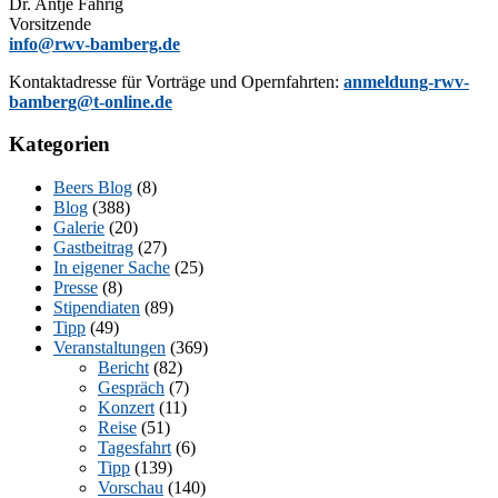
Dr. Ant­je Fahrig
Vorsitzende
info@rwv-bamberg.de
Kon­takt­adres­se für Vor­trä­ge und Opern­fahr­ten:
anmeldung-rwv-
bamberg@t-online.de
Kategorien
Beers Blog
(8)
Blog
(388)
Galerie
(20)
Gastbeitrag
(27)
In eigener Sache
(25)
Presse
(8)
Stipendiaten
(89)
Tipp
(49)
Veranstaltungen
(369)
Bericht
(82)
Gespräch
(7)
Konzert
(11)
Reise
(51)
Tagesfahrt
(6)
Tipp
(139)
Vorschau
(140)