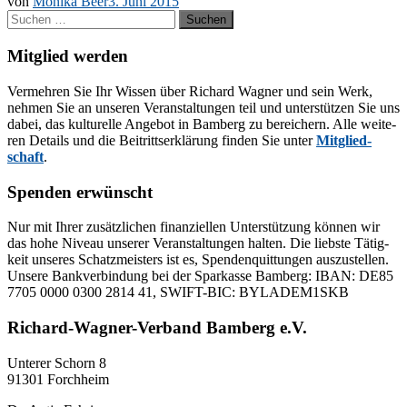
von
Monika Beer
3. Juni 2015
Suchen
nach:
Mitglied werden
Ver­meh­ren Sie Ihr Wis­sen über Ri­chard Wag­ner und sein Werk,
neh­men Sie an un­se­ren Ver­an­stal­tun­gen teil und un­ter­stüt­zen Sie uns
da­bei, das kul­tu­rel­le An­ge­bot in Bam­berg zu be­rei­chern. Alle wei­te­
ren De­tails und die Bei­tritts­er­klä­rung fin­den Sie un­ter
Mit­glied­
schaft
.
Spenden erwünscht
Nur mit Ih­rer zu­sätz­li­chen fi­nan­zi­el­len Un­ter­stüt­zung kön­nen wir
das hohe Ni­veau un­se­rer Ver­an­stal­tun­gen hal­ten. Die liebs­te Tä­tig­
keit un­se­res Schatz­meis­ters ist es, Spen­den­quit­tun­gen aus­zu­stel­len.
Un­se­re Bank­ver­bin­dung bei der Spar­kas­se Bam­berg: IBAN: DE85
7705 0000 0300 2814 41, SWIFT-BIC: BYLADEM1SKB
Richard-Wagner-Verband Bamberg e.V.
Un­te­rer Schorn 8
91301 Forchheim