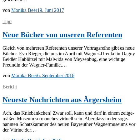
von
Monika Beer
19. Juni 2017
Tipp
Neue Bücher von unseren Referenten
Gleich von meh­re­ren Re­fe­ren­ten un­se­rer Vor­trags­rei­he gibt es neue
Bü­cher. Eva Rie­ger, die uns im April mit Wa­g­­ner-Ur­en­ke­­lin Da­gny
Beid­ler Ha­b­lüt­zel mit Mal­wi­da von Mey­sen­bug, eine wich­ti­ge
Freun­din der Wagner-Familie,…
von
Monika Beer
6. September 2016
Bericht
Neueste Nachrichten aus Ärgersheim
Ach, das Knie­bänk­chen! Zwar soll, kann und darf in ei­nem zeit­ge­
mä­ßen Mu­se­um so man­ches vir­tu­ell sein. Aber dass in der so­ge­
nann­ten Schatz­kam­mer des neu­en Bay­reu­ther Wag­ner­mu­se­ums vor
der Vi­tri­ne der…