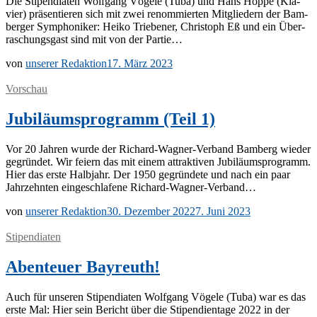
Die Sti­pen­dia­ten Wolf­gang Vö­ge­le (Tuba) und Hans Hop­pe (Kla­
vier) prä­sen­tie­ren sich mit zwei re­nom­mier­ten Mit­glie­dern der Bam­
ber­ger Sym­pho­ni­ker: Hei­ko Trie­be­ner, Chris­toph Eß und ein Über­
ra­schungs­gast sind mit von der Partie…
von
unserer Redaktion
17. März 2023
Vorschau
Jubiläumsprogramm (Teil 1)
Vor 20 Jah­ren wur­de der Ri­­chard-Wa­g­­ner-Ver­­­band Bam­berg wie­der
ge­grün­det. Wir fei­ern das mit ei­nem at­trak­ti­ven Ju­bi­lä­ums­pro­gramm.
Hier das ers­te Halb­jahr. Der 1950 ge­grün­de­te und nach ein paar
Jahr­zehn­ten ein­ge­schla­fe­ne Richard-Wagner-Verband…
von
unserer Redaktion
30. Dezember 2022
7. Juni 2023
Stipendiaten
Abenteuer Bayreuth!
Auch für un­se­ren Sti­pen­dia­ten Wolf­gang Vö­ge­le (Tuba) war es das
ers­te Mal: Hier sein Be­richt über die Sti­pen­di­en­ta­ge 2022 in der