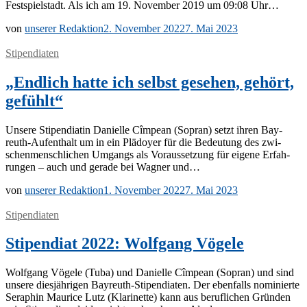
Fest­spiel­stadt. Als ich am 19. No­vem­ber 2019 um 09:08 Uhr…
von
unserer Redaktion
2. November 2022
7. Mai 2023
Stipendiaten
„Endlich hatte ich selbst gesehen, gehört,
gefühlt“
Un­se­re Sti­pen­dia­tin Da­ni­elle Cîm­pean (So­pran) setzt ih­ren Bay­­
reuth-Auf­­en­t­halt um in ein Plä­doy­er für die Be­deu­tung des zwi­
schen­mensch­li­chen Um­gangs als Vor­aus­set­zung für ei­ge­ne Er­fah­
run­gen – auch und ge­ra­de bei Wag­ner und…
von
unserer Redaktion
1. November 2022
7. Mai 2023
Stipendiaten
Stipendiat 2022: Wolfgang Vögele
Wolf­gang Vö­ge­le (Tuba) und Da­ni­elle Cîm­pean (So­pran) und sind
un­se­re dies­jäh­ri­gen Bay­­reuth-Sti­­pen­­dia­­ten. Der eben­falls no­mi­nier­te
Se­ra­phin Mau­rice Lutz (Kla­ri­net­te) kann aus be­ruf­li­chen Grün­den