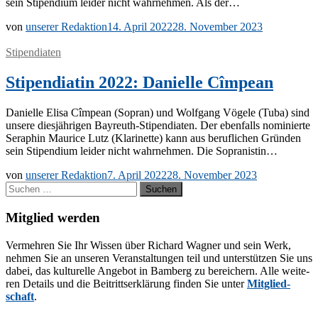
sein Sti­pen­di­um lei­der nicht wahr­neh­men. Als der…
von
unserer Redaktion
14. April 2022
28. November 2023
Stipendiaten
Stipendiatin 2022: Danielle Cîmpean
Da­ni­elle Eli­sa Cîm­pean (So­pran) und Wolf­gang Vö­ge­le (Tuba) sind
un­se­re dies­jäh­ri­gen Bay­­reuth-Sti­­pen­­dia­­ten. Der eben­falls no­mi­nier­te
Se­ra­phin Mau­rice Lutz (Kla­ri­net­te) kann aus be­ruf­li­chen Grün­den
sein Sti­pen­di­um lei­der nicht wahr­neh­men. Die Sopranistin…
von
unserer Redaktion
7. April 2022
28. November 2023
Suchen
nach:
Mitglied werden
Ver­meh­ren Sie Ihr Wis­sen über Ri­chard Wag­ner und sein Werk,
neh­men Sie an un­se­ren Ver­an­stal­tun­gen teil und un­ter­stüt­zen Sie uns
da­bei, das kul­tu­rel­le An­ge­bot in Bam­berg zu be­rei­chern. Alle wei­te­
ren De­tails und die Bei­tritts­er­klä­rung fin­den Sie un­ter
Mit­glied­
schaft
.