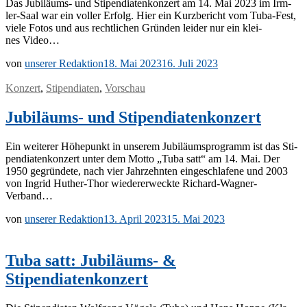
Das Ju­­bi­lä­ums- und Sti­pen­dia­ten­kon­zert am 14. Mai 2023 im Ir­m­­
ler-Saal war ein vol­ler Er­folg. Hier ein Kurz­be­richt vom Tuba-Fest,
vie­le Fo­tos und aus recht­li­chen Grün­den lei­der nur ein klei­
nes Video…
von
unserer Redaktion
18. Mai 2023
16. Juli 2023
Konzert
,
Stipendiaten
,
Vorschau
Jubiläums- und Stipendiatenkonzert
Ein wei­te­rer Hö­he­punkt in un­se­rem Ju­bi­lä­ums­pro­gramm ist das Sti­
pen­dia­ten­kon­zert un­ter dem Mot­to „Tuba satt“ am 14. Mai. Der
1950 ge­grün­de­te, nach vier Jahr­zehn­ten ein­ge­schla­fe­ne und 2003
von In­grid Hu­t­her-Thor wie­der­erweck­te Richard-Wagner-
Verband…
von
unserer Redaktion
13. April 2023
15. Mai 2023
Tuba satt: Jubiläums- &
Stipendiatenkonzert