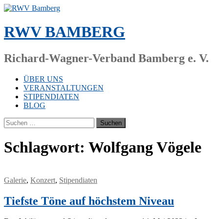
Zum
Inhalt
springen
RWV BAMBERG
Richard-Wagner-Verband Bamberg e. V.
ÜBER UNS
VERANSTALTUNGEN
STIPENDIATEN
BLOG
Suchen
nach:
Schlagwort:
Wolfgang Vögele
Galerie
,
Konzert
,
Stipendiaten
Tiefste Töne auf höchstem Niveau