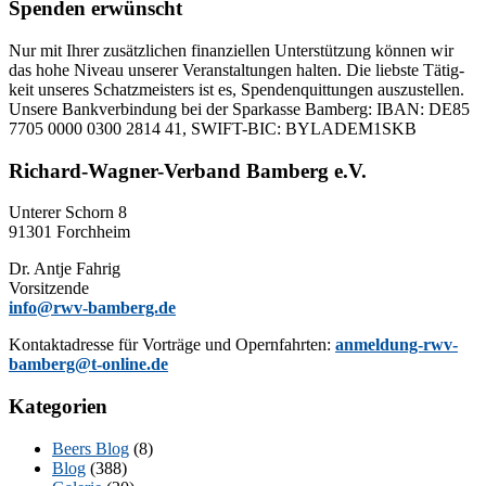
Spenden erwünscht
Nur mit Ih­rer zu­sätz­li­chen fi­nan­zi­el­len Un­ter­stüt­zung kön­nen wir
das hohe Ni­veau un­se­rer Ver­an­stal­tun­gen hal­ten. Die liebs­te Tä­tig­
keit un­se­res Schatz­meis­ters ist es, Spen­den­quit­tun­gen aus­zu­stel­len.
Un­se­re Bank­ver­bin­dung bei der Spar­kas­se Bam­berg: IBAN: DE85
7705 0000 0300 2814 41, SWIFT-BIC: BYLADEM1SKB
Richard-Wagner-Verband Bamberg e.V.
Un­te­rer Schorn 8
91301 Forchheim
Dr. Ant­je Fahrig
Vorsitzende
info@rwv-bamberg.de
Kon­takt­adres­se für Vor­trä­ge und Opern­fahr­ten:
anmeldung-rwv-
bamberg@t-online.de
Kategorien
Beers Blog
(8)
Blog
(388)