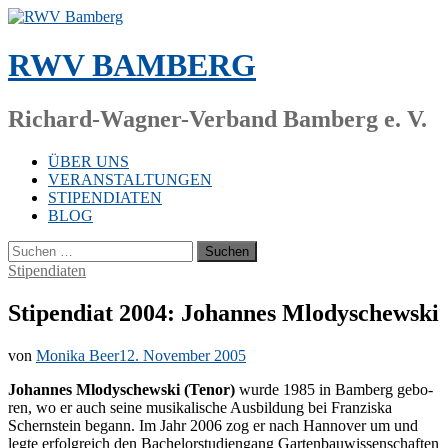
Zum
Inhalt
springen
RWV BAMBERG
Richard-Wagner-Verband Bamberg e. V.
ÜBER UNS
VERANSTALTUNGEN
STIPENDIATEN
BLOG
Suchen
nach:
Stipendiaten
Stipendiat 2004: Johannes Mlodyschewski
von
Monika Beer
12. November 2005
Jo­han­nes Mlo­dy­schew­ski (Te­nor)
wur­de 1985 in Bam­berg ge­bo­
ren, wo er auch sei­ne mu­si­ka­li­sche Aus­bil­dung bei Fran­zis­ka
Schern­stein be­gann. Im Jahr 2006 zog er nach Han­no­ver um und
leg­te er­folg­reich den Ba­che­lor­stu­di­en­gang Gar­ten­bau­wis­sen­schaf­ten