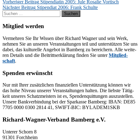
Beitragsnavigation
Vorheriger Beitrag
Stipendiatin 2005: Jule Rosalie Vortisch
Nächster Beitrag
Stipendiat 2006: Frank Schulte
Suchen
nach:
Mitglied werden
Ver­meh­ren Sie Ihr Wis­sen über Ri­chard Wag­ner und sein Werk,
neh­men Sie an un­se­ren Ver­an­stal­tun­gen teil und un­ter­stüt­zen Sie uns
da­bei, das kul­tu­rel­le An­ge­bot in Bam­berg zu be­rei­chern. Alle wei­te­
ren De­tails und die Bei­tritts­er­klä­rung fin­den Sie un­ter
Mit­glied­
schaft
.
Spenden erwünscht
Nur mit Ih­rer zu­sätz­li­chen fi­nan­zi­el­len Un­ter­stüt­zung kön­nen wir
das hohe Ni­veau un­se­rer Ver­an­stal­tun­gen hal­ten. Die liebs­te Tä­tig­
keit un­se­res Schatz­meis­ters ist es, Spen­den­quit­tun­gen aus­zu­stel­len.
Un­se­re Bank­ver­bin­dung bei der Spar­kas­se Bam­berg: IBAN: DE85
7705 0000 0300 2814 41, SWIFT-BIC: BYLADEM1SKB
Richard-Wagner-Verband Bamberg e.V.
Un­te­rer Schorn 8
91301 Forchheim