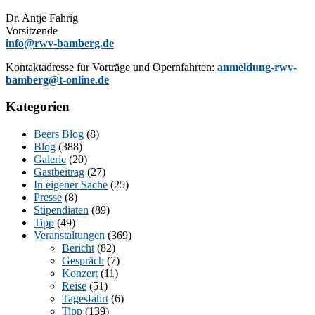
Dr. Ant­je Fahrig
Vorsitzende
info@rwv-bamberg.de
Kon­takt­adres­se für Vor­trä­ge und Opern­fahr­ten:
anmeldung-rwv-
bamberg@t-online.de
Kategorien
Beers Blog
(8)
Blog
(388)
Galerie
(20)
Gastbeitrag
(27)
In eigener Sache
(25)
Presse
(8)
Stipendiaten
(89)
Tipp
(49)
Veranstaltungen
(369)
Bericht
(82)
Gespräch
(7)
Konzert
(11)
Reise
(51)
Tagesfahrt
(6)
Tipp
(139)