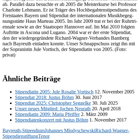
ab. Par­al­lel dazu be­such­te er ab 2005 die Meis­ter­kur­se bei Pro­fes­sor
Char­lot­te Leh­mann. Er ist Trä­ger des Hoch­be­gab­ten­sti­pen­di­ums des
Frei­staa­tes Bay­ern und Sti­pen­di­at der in­ter­na­tio­na­len Mu­sik­be­geg­
nungs­stät­te Haus Mar­teau 2005. Im Jahr 2009 trat er bei der Ruhr­tri­
en­na­le so­wie an der Staats­oper Han­no­ver auf. Im Mai 2010 folg­ten
Auf­trit­te in As­co­na und Lu­ga­no. 2004 war er der ers­te Sti­pen­di­at,
den der wie­der­ge­grün­de­te Ri­chard-Wag­ner-Ver­ban­des Bam­berg
nach Bay­reuth ein­la­den konn­te. Un­ser Schnapp­schuss zeigt ihn mit
der So­pra­nis­tin Jule Vor­tisch, der Sti­pen­dia­tin von 2005. (Foto:
privat)
Ähnliche Beiträge
Sti­pen­dia­tin 2005: Jule Ro­sa­lie Vor­tisch
12. No­vem­ber 2005
Sti­pen­di­at 2018: Jus­tus Böhm
30. Juni 2017
Sti­pen­di­at 2025: Chris­to­pher Seg­gel­ke
30. Juli 2025
Un­ser neu­es Mit­glied: Jo­chen Neu­r­a­th
20. April 2018
Sti­pen­dia­tin 2009: Ma­ria Pfeif­fer
2. März 2009
Sti­pen­dia­ten­kon­zert mit Jus­tus Böhm
1. No­vem­ber 2017
Bayreuth-Stipendium
Johannes Mlodyschewski
Richard-Wagner-
Stipendienstiftung
Tenor