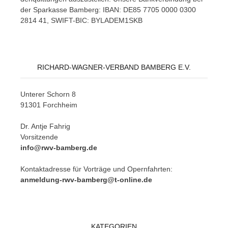
der Spar­kas­se Bam­berg: IBAN: DE85 7705 0000 0300
2814 41, SWIFT-BIC: BYLADEM1SKB
RICHARD-WAGNER-VERBAND BAMBERG E.V.
Un­te­rer Schorn 8
91301 Forchheim
Dr. Ant­je Fahrig
Vorsitzende
info@rwv-bamberg.de
Kon­takt­adres­se für Vor­trä­ge und Opern­fahr­ten:
anmeldung-rwv-bamberg@t-online.de
KATEGORIEN