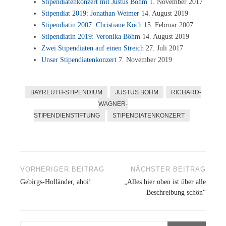
Sti­pen­dia­ten­kon­zert mit Jus­tus Böhm
1. No­vem­ber 2017
Sti­pen­di­at 2019: Jo­na­than Wei­mer
14. Au­gust 2019
Sti­pen­dia­tin 2007: Chris­tia­ne Koch
15. Fe­bru­ar 2007
Sti­pen­dia­tin 2019: Ve­ro­ni­ka Böhm
14. Au­gust 2019
Zwei Sti­pen­dia­ten auf ei­nen Streich
27. Juli 2017
Un­ser Sti­pen­dia­ten­kon­zert
7. No­vem­ber 2019
BAYREUTH-STIPENDIUM
JUSTUS BÖHM
RICHARD-
WAGNER-
STIPENDIENSTIFTUNG
STIPENDIATENKONZERT
Beitragsnavigation
VORHERIGER BEITRAG
NÄCHSTER BEITRAG
Gebirgs-Holländer, ahoi!
„Alles hier oben ist über alle
Beschreibung schön“
Suchen