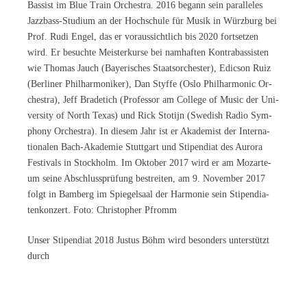
Bas­sist im Blue Train Or­ches­tra. 2016 be­gann sein par­al­le­les
Jazz­bass-Stu­di­um an der Hoch­schu­le für Mu­sik in Würz­burg bei
Prof. Rudi En­gel, das er vor­aus­sicht­lich bis 2020 fort­set­zen
wird. Er be­such­te Meis­ter­kur­se bei nam­haf­ten Kon­tra­bas­sis­ten
wie Tho­mas Jauch (Baye­ri­sches Staats­or­ches­ter), Edic­son Ruiz
(Ber­li­ner Phil­har­mo­ni­ker), Dan Styffe (Oslo Phil­har­mo­nic Or­
ches­tra), Jeff Bra­de­tich (Pro­fes­sor am Col­lege of Mu­sic der Uni­
ver­si­ty of North Te­xas) und Rick Sto­ti­jn (Swe­dish Ra­dio Sym­
pho­ny Or­ches­tra). In die­sem Jahr ist er Aka­de­mist der In­ter­na­
tio­na­len Bach-Aka­de­mie Stutt­gart und Sti­pen­di­at des Au­ro­ra
Fes­ti­vals in Stock­holm. Im Ok­to­ber 2017 wird er am Mo­zar­te­
um sei­ne Ab­schluss­prü­fung be­strei­ten, am 9. No­vem­ber 2017
folgt in Bam­berg im Spie­gel­saal der Har­mo­nie sein Sti­pen­dia­
ten­kon­zert. Foto: Chris­to­pher Pfromm
Un­ser Sti­pen­di­at 2018 Jus­tus Böhm wird be­son­ders un­ter­stützt
durch