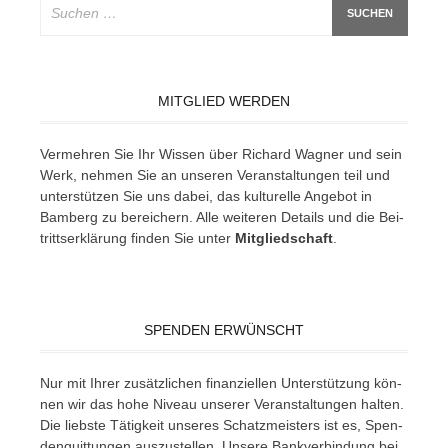
nach:
MITGLIED WERDEN
Ver­meh­ren Sie Ihr Wis­sen über Ri­chard Wag­ner und sein
Werk, neh­men Sie an un­se­ren Ver­an­stal­tun­gen teil und
un­ter­stüt­zen Sie uns da­bei, das kul­tu­rel­le An­ge­bot in
Bam­berg zu be­rei­chern. Alle wei­te­ren De­tails und die Bei­
tritts­er­klä­rung fin­den Sie un­ter
Mit­glied­schaft
.
SPENDEN ERWÜNSCHT
Nur mit Ih­rer zu­sätz­li­chen fi­nan­zi­el­len Un­ter­stüt­zung kön­
nen wir das hohe Ni­veau un­se­rer Ver­an­stal­tun­gen hal­ten.
Die liebs­te Tä­tig­keit un­se­res Schatz­meis­ters ist es, Spen­
den­quit­tun­gen aus­zu­stel­len. Un­se­re Bank­ver­bin­dung bei