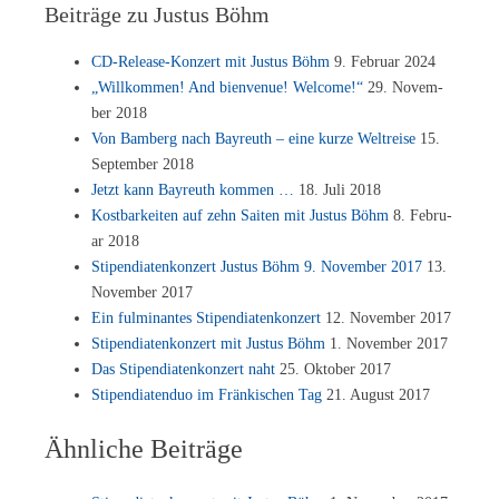
Beiträge zu Justus Böhm
CD-Re­lease-Kon­zert mit Jus­tus Böhm
9. Fe­bru­ar 2024
„Will­kom­men! And bien­ve­nue! Wel­co­me!“
29. No­vem­
ber 2018
Von Bam­berg nach Bay­reuth – eine kur­ze Welt­rei­se
15.
Sep­tem­ber 2018
Jetzt kann Bay­reuth kom­men …
18. Juli 2018
Kost­bar­kei­ten auf zehn Sai­ten mit Jus­tus Böhm
8. Fe­bru­
ar 2018
Sti­pen­dia­ten­kon­zert Jus­tus Böhm 9. No­vem­ber 2017
13.
No­vem­ber 2017
Ein ful­mi­nan­tes Sti­pen­dia­ten­kon­zert
12. No­vem­ber 2017
Sti­pen­dia­ten­kon­zert mit Jus­tus Böhm
1. No­vem­ber 2017
Das Sti­pen­dia­ten­kon­zert naht
25. Ok­to­ber 2017
Sti­pen­dia­ten­duo im Frän­ki­schen Tag
21. Au­gust 2017
Ähnliche Beiträge