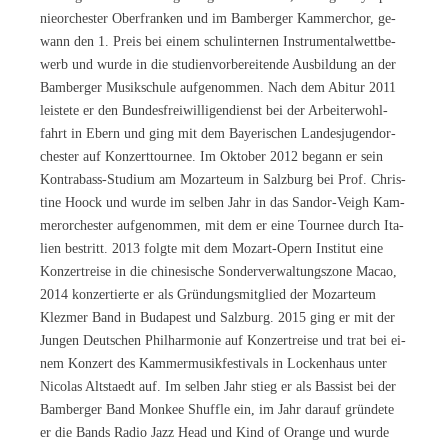
nie­or­ches­ter Ober­fran­ken und im Bam­ber­ger Kam­mer­chor, ge­
wann den 1. Preis bei ei­nem schul­in­ter­nen In­stru­men­tal­wett­be­
werb und wur­de in die stu­di­en­vor­be­rei­ten­de Aus­bil­dung an der
Bam­ber­ger Mu­sik­schu­le auf­ge­nom­men. Nach dem Ab­itur 2011
leis­te­te er den Bun­des­frei­wil­li­gen­dienst bei der Ar­bei­ter­wohl­
fahrt in Ebern und ging mit dem Baye­ri­schen Lan­des­ju­gend­or­
ches­ter auf Kon­zert­tour­nee. Im Ok­to­ber 2012 be­gann er sein
Kon­tra­bass-Stu­di­um am Mo­zar­te­um in Salz­burg bei Prof. Chris­
ti­ne Hoock und wur­de im sel­ben Jahr in das San­dor-Veigh Kam­
mer­or­ches­ter auf­ge­nom­men, mit dem er eine Tour­nee durch Ita­
li­en be­stritt. 2013 folg­te mit dem Mo­zart-Opern In­sti­tut eine
Kon­zert­rei­se in die chi­ne­si­sche Son­der­ver­wal­tungs­zo­ne Ma­cao,
2014 kon­zer­tier­te er als Grün­dungs­mit­glied der Mo­zar­te­um
Klez­mer Band in Bu­da­pest und Salz­burg. 2015 ging er mit der
Jun­gen Deut­schen Phil­har­mo­nie auf Kon­zert­rei­se und trat bei ei­
nem Kon­zert des Kam­mer­mu­sik­fes­ti­vals in Lo­cken­haus un­ter
Ni­co­las Alt­staedt auf. Im sel­ben Jahr stieg er als Bas­sist bei der
Bam­ber­ger Band Mon­kee Shuff­le ein, im Jahr dar­auf grün­de­te
er die Bands Ra­dio Jazz Head und Kind of Oran­ge und wur­de