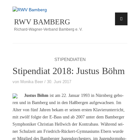
Zum
Inhalt
RWV BAMBERG
springen
Richard-Wagner-Verband Bamberg e. V.
STIPENDIATEN
Stipendiat 2018: Justus Böhm
von
Monika Beer
30. Juni 2017
Jus­tus Böhm
ist am 22. Ja­nu­ar 1993 in Nürn­berg ge­bo­
ren und in Bam­berg und in den Haß­ber­gen auf­ge­wach­sen. Im
Al­ter von fünf Jah­ren be­kam er sei­nen ers­ten Kla­vier­un­ter­richt,
mit zwölf folg­te der E-Bass und ab 2007 un­ter dem Bam­ber­ger
Sym­pho­ni­ker Chris­ti­an Hell­wich der Kon­tra­bass. Wäh­rend sei­
ner Schul­zeit am Fried­rich-Rück­ert-Gym­na­si­ums Ebern wur­de
er Mit­glied des Bam­ber­ger Ju­gend­or­ches­ters, im Ju­gend­sym­pho­