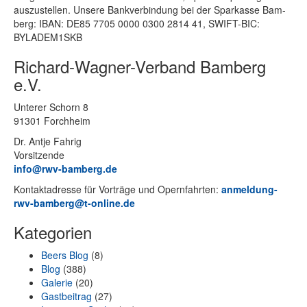
aus­zu­stel­len. Un­se­re Bank­ver­bin­dung bei der Spar­kas­se Bam­
berg: IBAN: DE85 7705 0000 0300 2814 41, SWIFT-BIC:
BYLADEM1SKB
Richard-Wagner-Verband Bamberg
e.V.
Un­te­rer Schorn 8
91301 Forchheim
Dr. Ant­je Fahrig
Vorsitzende
info@rwv-bamberg.de
Kon­takt­adres­se für Vor­trä­ge und Opern­fahr­ten:
anmeldung-
rwv-bamberg@t-online.de
Kategorien
Beers Blog
(8)
Blog
(388)
Galerie
(20)
Gastbeitrag
(27)