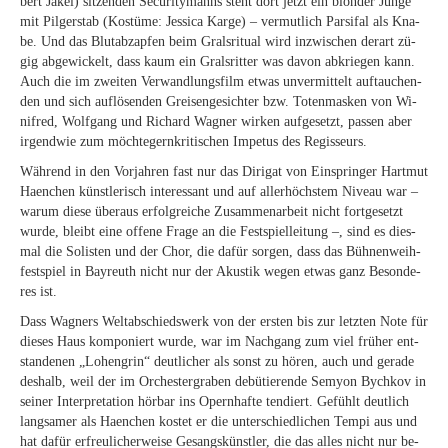
bert Jä­kel) sit­zen­den Se­cu­ri­ty­manns steht dort jetzt ein blon­der Jun­ge
mit Pil­ger­stab (Kos­tü­me: Jes­si­ca Kar­ge) – ver­mut­lich Par­si­fal als Kna­
be. Und das Blut­ab­zap­fen beim Grals­ri­tu­al wird in­zwi­schen der­art zü­
gig ab­ge­wi­ckelt, dass kaum ein Grals­rit­ter was da­von ab­krie­gen kann.
Auch die im zwei­ten Ver­wand­lungs­film et­was un­ver­mit­telt auf­tau­chen­
den und sich auf­lö­sen­den Grei­sen­ge­sich­ter bzw. To­ten­mas­ken von Wi­
nif­red, Wolf­gang und Ri­chard Wag­ner wir­ken auf­ge­setzt, pas­sen aber
ir­gend­wie zum möch­te­gern­kri­ti­schen Im­pe­tus des Regisseurs.
Wäh­rend in den Vor­jah­ren fast nur das Di­ri­gat von Ein­sprin­ger Hart­mut
Haen­chen künst­le­risch in­ter­es­sant und auf al­ler­höchs­tem Ni­veau war –
war­um die­se über­aus er­folg­rei­che Zu­sam­men­ar­beit nicht fort­ge­setzt
wur­de, bleibt eine of­fe­ne Fra­ge an die Fest­spiel­lei­tung –, sind es dies­
mal die So­lis­ten und der Chor, die da­für sor­gen, dass das Büh­nen­weih­
fest­spiel in Bay­reuth nicht nur der Akus­tik we­gen et­was ganz Be­son­de­
res ist.
Dass Wag­ners Welt­ab­schieds­werk von der ers­ten bis zur letz­ten Note für
die­ses Haus kom­po­niert wur­de, war im Nach­gang zum viel frü­her ent­
stan­de­nen „Lo­hen­grin“ deut­li­cher als sonst zu hö­ren, auch und ge­ra­de
des­halb, weil der im Or­ches­ter­gra­ben de­bü­tie­ren­de Se­my­on Bych­kov in
sei­ner In­ter­pre­ta­ti­on hör­bar ins Opern­haf­te ten­diert. Ge­fühlt deut­lich
lang­sa­mer als Haen­chen kos­tet er die un­ter­schied­li­chen Tem­pi aus und
hat da­für er­freu­li­cher­wei­se Ge­sangs­künst­ler, die das al­les nicht nur be­