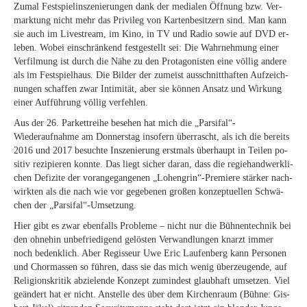
Zu­mal Fest­spiel­in­sze­nie­run­gen dank der me­dia­len Öff­nung bzw. Ver­
mark­tung nicht mehr das Pri­vi­leg von Kar­ten­be­sit­zern sind. Man kann
sie auch im Live­stream, im Kino, in TV und Ra­dio so­wie auf DVD er­
le­ben. Wo­bei ein­schrän­kend fest­ge­stellt sei: Die Wahr­neh­mung ei­ner
Ver­fil­mung ist durch die Nähe zu den Prot­ago­nis­ten eine völ­lig an­de­re
als im Fest­spiel­haus. Die Bil­der der zu­meist aus­schnitt­haf­ten Auf­zeich­
nun­gen schaf­fen zwar In­ti­mi­tät, aber sie kön­nen An­satz und Wir­kung
ei­ner Auf­füh­rung völ­lig verfehlen.
Aus der 26. Par­kett­rei­he be­se­hen hat mich die „Parsifal“-
Wiederaufnahme am Don­ners­tag in­so­fern über­rascht, als ich die be­reits
2016 und 2017 be­such­te In­sze­nie­rung erst­mals über­haupt in Tei­len po­
si­tiv re­zi­pie­ren konn­te. Das liegt si­cher dar­an, dass die re­gie­hand­werk­li­
chen De­fi­zi­te der vor­an­ge­gan­ge­nen „Lohengrin“-Premiere stär­ker nach­
wirk­ten als die nach wie vor ge­ge­be­nen gro­ßen kon­zep­tu­el­len Schwä­
chen der „Parsifal“-Umsetzung.
Hier gibt es zwar eben­falls Pro­ble­me – nicht nur die Büh­nen­tech­nik bei
den oh­ne­hin un­be­frie­di­gend ge­lös­ten Ver­wand­lun­gen knarzt im­mer
noch be­denk­lich. Aber Re­gis­seur Uwe Eric Lau­fen­berg kann Per­so­nen
und Chor­mas­sen so füh­ren, dass sie das mich we­nig über­zeu­gen­de, auf
Re­li­gi­ons­kri­tik ab­zie­len­de Kon­zept zu­min­dest glaub­haft um­set­zen. Viel
ge­än­dert hat er nicht. An­stel­le des über dem Kir­chen­raum (Büh­ne: Gis­