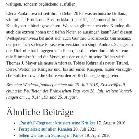
wäl­ti­gen, son­dern be­glü­ckend ausfüllen.
Ele­na Pan­kra­to­va ist seit ih­rem De­büt 2016, was tech­ni­sche Bril­lanz,
stimm­li­che Ero­tik und Aus­drucks­kraft be­trifft, phä­no­me­nal in die
Kundry­par­tie hin­ein­ge­wach­sen. Wo sonst gibt es noch eine Kundry, die
auch die ex­trem ho­hen und tie­fen No­ten so aus­sin­gen kann? Auf die­sem
Welt­spit­zen­ni­veau be­fin­det sich auch Gün­ther Groiss­böcks Gurn­emanz,
der jede noch so lei­se Phra­se wort­ver­ständ­lich singt. An­dre­as Schager in
der Ti­tel­rol­le hat hin­ge­gen kein Pia­no, be­sticht eher durch blo­ße te­no­
ra­le Stimm­kraft und die Ver­ve, mit der er sich in sei­ne Rol­len wirft.
Tho­mas J. May­er als neu­er Am­for­tas, To­bi­as Keh­rer als neu­er Ti­tu­rel,
De­rek Welton als Klings­or und, bis auf ei­nen Knap­pen, lau­ter vor­züg­li­
che So­lis­ten so­wie die Chö­re wur­den zu Recht aus­gie­big gefeiert.
Be­such­te Wie­der­auf­nah­me­pre­mie­re am 26. Juli 2018, Erst­ver­öf­fent­li­
chung im Feuil­le­ton des Frän­ki­schen Tags vom 28. Juli, wei­te­re Vor­stel­
lun­gen am 1., 8.,14.,19. und 25. August.
Ähnliche Beiträge
„Parsifal“-Regisseur kri­ti­siert sei­ne Kri­ti­ker
17. Au­gust 2016
Fest­spiel­zeit auf al­len Ka­nä­len
20. Juli 2021
Se­hen wir uns am Sams­tag im Kino?
19. April 2016