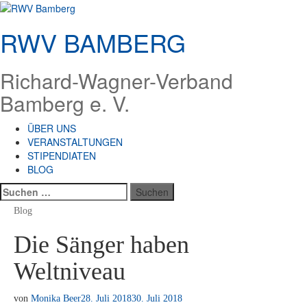
Zum
Inhalt
RWV BAMBERG
springen
Richard-Wagner-Verband
Bamberg e. V.
ÜBER UNS
VERANSTALTUNGEN
STIPENDIATEN
BLOG
Suchen
nach:
Blog
Die Sänger haben
Weltniveau
von
Monika Beer
28. Juli 2018
30. Juli 2018