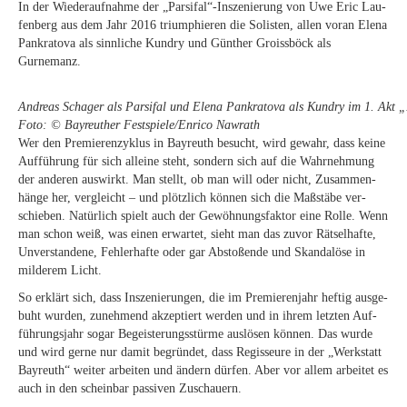
In der Wie­der­auf­nah­me der „Parsifal“-Inszenierung von Uwe Eric Lau­
fen­berg aus dem Jahr 2016 tri­um­phie­ren die So­lis­ten, al­len vor­an Ele­na
Pan­kra­to­va als sinn­li­che Kundry und Gün­ther Groiss­böck als
Gurnemanz.
An­dre­as Schager als Par­si­fal und Ele­na Pan­kra­to­va als Kundry im 1. Akt „P
Foto: © Bay­reu­ther Festspiele/​Enrico Nawrath
Wer den Pre­mie­ren­zy­klus in Bay­reuth be­sucht, wird ge­wahr, dass kei­ne
Auf­füh­rung für sich al­lei­ne steht, son­dern sich auf die Wahr­neh­mung
der an­de­ren aus­wirkt. Man stellt, ob man will oder nicht, Zu­sam­men­
hän­ge her, ver­gleicht – und plötz­lich kön­nen sich die Maß­stä­be ver­
schie­ben. Na­tür­lich spielt auch der Ge­wöh­nungs­fak­tor eine Rol­le. Wenn
man schon weiß, was ei­nen er­war­tet, sieht man das zu­vor Rät­sel­haf­te,
Un­ver­stan­de­ne, Feh­ler­haf­te oder gar Ab­sto­ßen­de und Skan­da­lö­se in
mil­de­rem Licht.
So er­klärt sich, dass In­sze­nie­run­gen, die im Pre­mie­ren­jahr hef­tig aus­ge­
buht wur­den, zu­neh­mend ak­zep­tiert wer­den und in ih­rem letz­ten Auf­
füh­rungs­jahr so­gar Be­geis­te­rungs­stür­me aus­lö­sen kön­nen. Das wur­de
und wird ger­ne nur da­mit be­grün­det, dass Re­gis­seu­re in der „Werk­statt
Bay­reuth“ wei­ter ar­bei­ten und än­dern dür­fen. Aber vor al­lem ar­bei­tet es
auch in den schein­bar pas­si­ven Zuschauern.