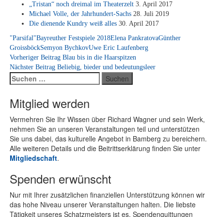
„Tris­tan“ noch drei­mal im Thea­ter­zelt
3. April 2017
Mi­cha­el Vol­le, der Jahr­hun­dert-Sachs
28. Juli 2019
Die die­nen­de Kundry weiß al­les
30. April 2017
"Parsifal"
Bayreuther Festspiele 2018
Elena Pankratova
Günther
Groissböck
Semyon Bychkov
Uwe Eric Laufenberg
Beitragsnavigation
Vorheriger Beitrag
Blau bis in die Haarspitzen
Nächster Beitrag
Beliebig, bieder und bedeutungsleer
Suchen
nach:
Mitglied werden
Ver­meh­ren Sie Ihr Wis­sen über Ri­chard Wag­ner und sein Werk,
neh­men Sie an un­se­ren Ver­an­stal­tun­gen teil und un­ter­stüt­zen
Sie uns da­bei, das kul­tu­rel­le An­ge­bot in Bam­berg zu be­rei­chern.
Alle wei­te­ren De­tails und die Bei­tritts­er­klä­rung fin­den Sie un­ter
Mit­glied­schaft
.
Spenden erwünscht
Nur mit Ih­rer zu­sätz­li­chen fi­nan­zi­el­len Un­ter­stüt­zung kön­nen wir
das hohe Ni­veau un­se­rer Ver­an­stal­tun­gen hal­ten. Die liebs­te
Tä­tig­keit un­se­res Schatz­meis­ters ist es, Spen­den­quit­tun­gen