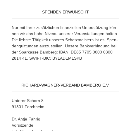
SPENDEN ERWÜNSCHT
Nur mit Ih­rer zu­sätz­li­chen fi­nan­zi­el­len Un­ter­stüt­zung kön­
nen wir das hohe Ni­veau un­se­rer Ver­an­stal­tun­gen hal­ten.
Die liebs­te Tä­tig­keit un­se­res Schatz­meis­ters ist es, Spen­
den­quit­tun­gen aus­zu­stel­len. Un­se­re Bank­ver­bin­dung bei
der Spar­kas­se Bam­berg: IBAN: DE85 7705 0000 0300
2814 41, SWIFT-BIC: BYLADEM1SKB
RICHARD-WAGNER-VERBAND BAMBERG E.V.
Un­te­rer Schorn 8
91301 Forchheim
Dr. Ant­je Fahrig
Vorsitzende