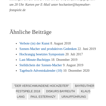
um 20 Uhr. Kar­ten per E-Mail un­ter hochzeiter@bayreuther-
festspiele.de
Ähnliche Beiträge
Ver­bo­te (in) der Kunst
8. Au­gust 2018
Sze­nen-Ma­cher und pro­duk­ti­ves Ge­den­ken
22. Juni 2019
Hoch­ran­gig be­setz­tes Sym­po­si­um
20. Juli 2017
Last-Mi­nu­te-Buch­tipps
18. De­zem­ber 2019
Stell­dich­ein der Sze­nen-Ma­cher
9. Au­gust 2019
Ta­ge­buch-Ad­vents­ka­len­der (10)
10. De­zem­ber 2020
"DER VERSCHWUNDENE HOCHZEITER"
BAYREUTHER
FESTSPIELE 2018
DISKURS BAYREUTH
KLAUS
LANG
PAUL ESTERHAZY
URAUFFÜHRUNG