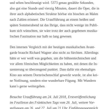
und sel­ten be­schleu­nigt wird. 5373 ge­nau ge­zähl­te Se­kun­den,
also gut eine Stun­de und vier­zig Mi­nu­ten, dau­ert die Oper, die in
ih­rer auch al­pha­be­ti­schen Struk­tur hör­bar ein biss­chen an Ma­len
nach Zah­len er­in­nert. Die Ur­auf­füh­rung an ei­nem hei­ßen und
spä­ten Som­mer­abend tat das Ih­ri­ge, dass nicht we­ni­ge im Pu­bli­
kum sich wünsch­ten, sie wäre trotz der auch ge­ge­be­nen mu­si­ka­
li­schen Fas­zi­na­ti­on nur halb so lang gewesen.
Den in­ter­nen Ver­gleich mit der heu­ti­gen mu­si­ka­li­schen Avant­
gar­de braucht Ri­chard Wag­ner also nicht zu fürch­ten. Al­ler­dings
hät­te er wer weiß was ge­ge­ben, um die büh­nen­tech­ni­schen und
vor al­lem fil­mi­schen Mög­lich­kei­ten zu ha­ben, mit de­nen die In­
sze­nie­rung so über­zeu­gend punk­tet. Dass da­für ein ehe­ma­li­ges
Kino aus sei­nem Dorn­rös­chen­schlaf ge­weckt wur­de, ist also kei­
ne Not­lö­sung, son­dern eine wun­der­ba­re Fü­gung. Mit Wun­dern
kann’s ger­ne weitergehen.
Be­such­te Ur­auf­füh­rung am 24. Juli 2018, Erst­ver­öf­fent­li­chung
im Feuil­le­ton des Frän­ki­schen Tags vom 26. Juli, wei­te­re Vor­
stel­lun­gen am 26. und 27. Juli um 21 Uhr, Ein­füh­rungs­ge­spräch