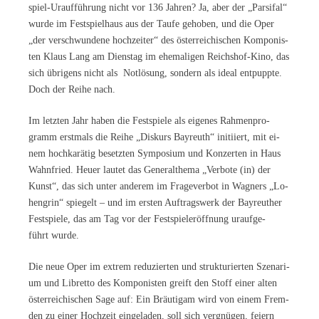
spiel-Ur­auf­füh­rung nicht vor 136 Jah­ren? Ja, aber der „Par­si­fal“
wur­de im Fest­spiel­haus aus der Tau­fe ge­ho­ben, und die Oper
„der ver­schwun­de­ne hoch­zei­ter“ des ös­ter­rei­chi­schen Kom­po­nis­
ten Klaus Lang am Diens­tag im ehe­ma­li­gen Reichs­hof-Kino, das
sich üb­ri­gens nicht als Not­lö­sung, son­dern als ide­al ent­pupp­te.
Doch der Rei­he nach.
Im letz­ten Jahr ha­ben die Fest­spie­le als ei­ge­nes Rah­men­pro­
gramm erst­mals die Rei­he „Dis­kurs Bay­reuth“ in­iti­iert, mit ei­
nem hoch­ka­rä­tig be­setz­ten Sym­po­si­um und Kon­zer­ten in Haus
Wahn­fried. Heu­er lau­tet das Ge­ne­ral­the­ma „Ver­bo­te (in) der
Kunst“, das sich un­ter an­de­rem im Fra­ge­ver­bot in Wag­ners „Lo­
hen­grin“ spie­gelt – und im ers­ten Auf­trags­werk der Bay­reu­ther
Fest­spie­le, das am Tag vor der Fest­spiel­eröff­nung ur­auf­ge­
führt wurde.
Die neue Oper im ex­trem re­du­zier­ten und struk­tu­rier­ten Sze­na­ri­
um und Li­bret­to des Kom­po­nis­ten greift den Stoff ei­ner al­ten
ös­ter­rei­chi­schen Sage auf: Ein Bräu­ti­gam wird von ei­nem Frem­
den zu ei­ner Hoch­zeit ein­ge­la­den, soll sich ver­gnü­gen, fei­ern