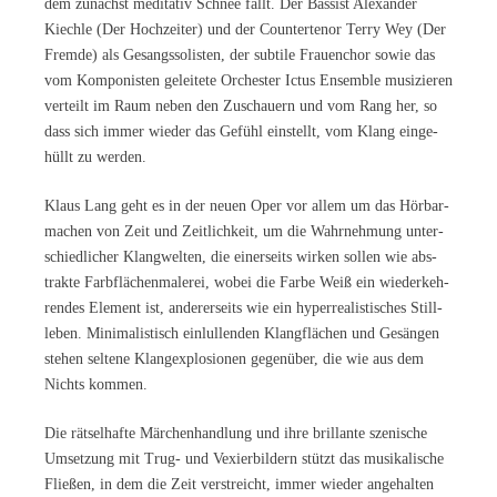
dem zu­nächst me­di­ta­tiv Schnee fällt. Der Bas­sist Alex­an­der
Kiech­le (Der Hoch­zei­ter) und der Coun­ter­te­nor Ter­ry Wey (Der
Frem­de) als Ge­sangs­so­lis­ten, der sub­ti­le Frau­en­chor so­wie das
vom Kom­po­nis­ten ge­lei­te­te Or­ches­ter Ic­tus En­sem­ble mu­si­zie­ren
ver­teilt im Raum ne­ben den Zu­schau­ern und vom Rang her, so
dass sich im­mer wie­der das Ge­fühl ein­stellt, vom Klang ein­ge­
hüllt zu werden.
Klaus Lang geht es in der neu­en Oper vor al­lem um das Hör­bar­
ma­chen von Zeit und Zeit­lich­keit, um die Wahr­neh­mung un­ter­
schied­li­cher Klang­wel­ten, die ei­ner­seits wir­ken sol­len wie abs­
trak­te Farb­flä­chen­ma­le­rei, wo­bei die Far­be Weiß ein wie­der­keh­
ren­des Ele­ment ist, an­de­rer­seits wie ein hy­per­rea­lis­ti­sches Still­
le­ben. Mi­ni­ma­lis­tisch ein­lul­len­den Klang­flä­chen und Ge­sän­gen
ste­hen sel­te­ne Klang­ex­plo­sio­nen ge­gen­über, die wie aus dem
Nichts kommen.
Die rät­sel­haf­te Mär­chen­hand­lung und ihre bril­lan­te sze­ni­sche
Um­set­zung mit Trug- und Ve­xier­bil­dern stützt das mu­si­ka­li­sche
Flie­ßen, in dem die Zeit ver­streicht, im­mer wie­der an­ge­hal­ten