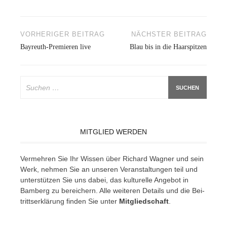
Beitragsnavigation
VORHERIGER BEITRAG
NÄCHSTER BEITRAG
Bayreuth-Premieren live
Blau bis in die Haarspitzen
Suchen
nach:
MITGLIED WERDEN
Ver­meh­ren Sie Ihr Wis­sen über Ri­chard Wag­ner und sein
Werk, neh­men Sie an un­se­ren Ver­an­stal­tun­gen teil und
un­ter­stüt­zen Sie uns da­bei, das kul­tu­rel­le An­ge­bot in
Bam­berg zu be­rei­chern. Alle wei­te­ren De­tails und die Bei­
tritts­er­klä­rung fin­den Sie un­ter
Mit­glied­schaft
.