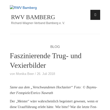
Zum
Inhalt
RWV BAMBERG
springen
Richard-Wagner-Verband Bamberg e. V.
BLOG
Faszinierende Trug- und
Vexierbilder
von
Monika Beer
26. Juli 2018
Sze­ne aus dem „Ver­schwun­de­nen Hoch­zei­ter“ Foto: © Bay­reu­
ther Festspiele/​Enrico Nawrath
Der „Meis­ter“ wäre wahr­schein­lich be­geis­tert ge­we­sen, wenn er
die­se Ur­auf­füh­rung er­lebt hät­te. Wie bit­te? War die letz­te Fest­