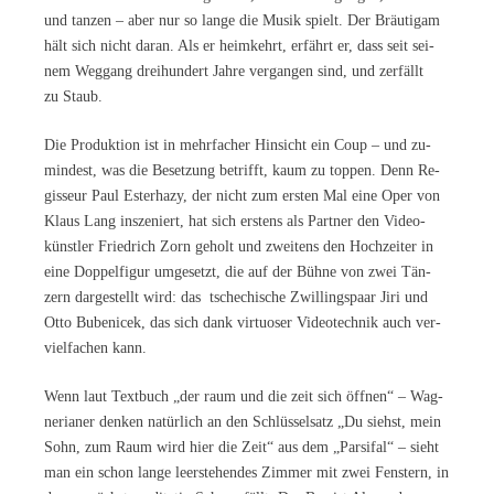
und tan­zen – aber nur so lan­ge die Mu­sik spielt. Der Bräu­ti­gam
hält sich nicht dar­an. Als er heim­kehrt, er­fährt er, dass seit sei­
nem Weg­gang drei­hun­dert Jah­re ver­gan­gen sind, und zer­fällt
zu Staub.
Die Pro­duk­ti­on ist in mehr­fa­cher Hin­sicht ein Coup – und zu­
min­dest, was die Be­set­zung be­trifft, kaum zu top­pen. Denn Re­
gis­seur Paul Es­ter­ha­zy, der nicht zum ers­ten Mal eine Oper von
Klaus Lang in­sze­niert, hat sich ers­tens als Part­ner den Vi­deo­
künst­ler Fried­rich Zorn ge­holt und zwei­tens den Hoch­zei­ter in
eine Dop­pel­fi­gur um­ge­setzt, die auf der Büh­ne von zwei Tän­
zern dar­ge­stellt wird: das tsche­chi­sche Zwil­lings­paar Jiri und
Otto Bu­be­n­icek, das sich dank vir­tuo­ser Vi­deo­tech­nik auch ver­
viel­fa­chen kann.
Wenn laut Text­buch „der raum und die zeit sich öff­nen“ – Wag­
ne­ria­ner den­ken na­tür­lich an den Schlüs­sel­satz „Du siehst, mein
Sohn, zum Raum wird hier die Zeit“ aus dem „Par­si­fal“ – sieht
man ein schon lan­ge leer­ste­hen­des Zim­mer mit zwei Fens­tern, in