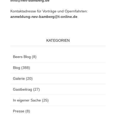
info@rwv-bamberg.de
Kon­takt­adres­se für Vor­trä­ge und Opern­fahr­ten:
anmeldung-rwv-bamberg@t-online.de
KATEGORIEN
Beers Blog
(8)
Blog
(388)
Galerie
(20)
Gastbeitrag
(27)
In eigener Sache
(25)
Presse
(8)