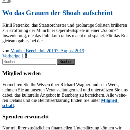
Blog
Wo das Grauen der Shoah aufscheint
Ki­rill Pe­tren­ko, das Staats­or­ches­ter und groß­ar­ti­ge So­lis­ten bril­lie­ren
zur Er­öff­nung der Münch­ner Opern­fest­spie­le in ei­ner „Salome“-
Inszenierung, die das Pu­bli­kum rat­los macht und spal­tet. Für das Re­
gie­team gab es bei der…
von
Monika Beer
1. Juli 2019
7. August 2019
Seitennummerierung
Vorherige
1
2
Suchen
der
nach:
Beiträge
Mitglied werden
Ver­meh­ren Sie Ihr Wis­sen über Ri­chard Wag­ner und sein Werk,
neh­men Sie an un­se­ren Ver­an­stal­tun­gen teil und un­ter­stüt­zen Sie uns
da­bei, das kul­tu­rel­le An­ge­bot in Bam­berg zu be­rei­chern. Alle wei­te­
ren De­tails und die Bei­tritts­er­klä­rung fin­den Sie un­ter
Mit­glied­
schaft
.
Spenden erwünscht
Nur mit Ih­rer zu­sätz­li­chen fi­nan­zi­el­len Un­ter­stüt­zung kön­nen wir