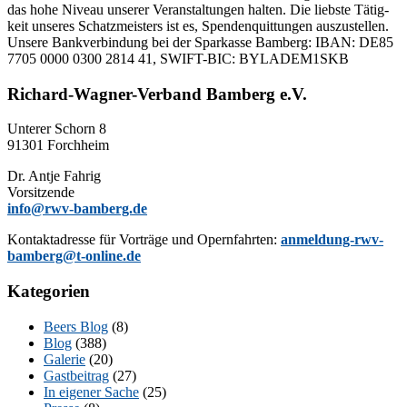
das hohe Ni­veau un­se­rer Ver­an­stal­tun­gen hal­ten. Die liebs­te Tä­tig­
keit un­se­res Schatz­meis­ters ist es, Spen­den­quit­tun­gen aus­zu­stel­len.
Un­se­re Bank­ver­bin­dung bei der Spar­kas­se Bam­berg: IBAN: DE85
7705 0000 0300 2814 41, SWIFT-BIC: BYLADEM1SKB
Richard-Wagner-Verband Bamberg e.V.
Un­te­rer Schorn 8
91301 Forchheim
Dr. Ant­je Fahrig
Vorsitzende
info@rwv-bamberg.de
Kon­takt­adres­se für Vor­trä­ge und Opern­fahr­ten:
anmeldung-rwv-
bamberg@t-online.de
Kategorien
Beers Blog
(8)
Blog
(388)
Galerie
(20)
Gastbeitrag
(27)
In eigener Sache
(25)