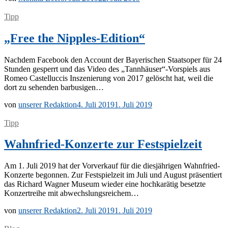
Tipp
„Free the Nipples-Edition“
Nach­dem Face­book den Ac­count der Baye­ri­schen Staats­oper für 24
Stun­den ge­sperrt und das Vi­deo des „Tannhäuser“-Vorspiels aus
Ro­meo Cas­tel­luc­cis In­sze­nie­rung von 2017 ge­löscht hat, weil die
dort zu se­hen­den barbusigen…
von
unserer Redaktion
4. Juli 2019
1. Juli 2019
Tipp
Wahnfried-Konzerte zur Festspielzeit
Am 1. Juli 2019 hat der Vor­ver­kauf für die dies­jäh­ri­gen Wahn­­fried-
Kon­­­zer­­te be­gon­nen. Zur Fest­spiel­zeit im Juli und Au­gust prä­sen­tiert
das Ri­chard Wag­ner Mu­se­um wie­der eine hoch­ka­rä­tig be­setz­te
Kon­zert­rei­he mit abwechslungsreichem…
von
unserer Redaktion
2. Juli 2019
1. Juli 2019