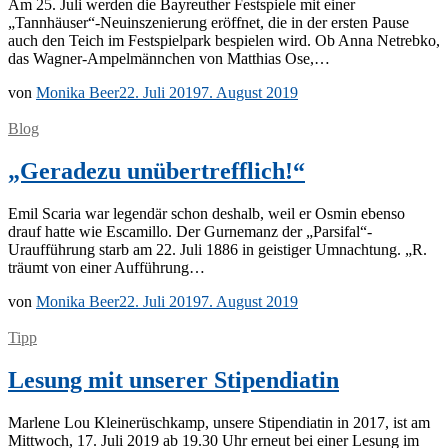
Am 25. Juli wer­den die Bay­reu­ther Fest­spie­le mit ei­ner
„Tannhäuser“-Neuinszenierung er­öff­net, die in der ers­ten Pau­se
auch den Teich im Fest­spiel­park be­spie­len wird. Ob Anna Netreb­ko,
das Wa­g­­ner-Am­­pel­­män­n­chen von Mat­thi­as Ose,…
von
Monika Beer
22. Juli 2019
7. August 2019
Blog
„Geradezu unübertrefflich!“
Emil Sca­ria war le­gen­där schon des­halb, weil er Os­min eben­so
drauf hat­te wie Es­ca­mil­lo. Der Gurn­emanz der „Parsifal“-
Uraufführung starb am 22. Juli 1886 in geis­ti­ger Um­nach­tung. „R.
träumt von ei­ner Aufführung…
von
Monika Beer
22. Juli 2019
7. August 2019
Tipp
Lesung mit unserer Stipendiatin
Mar­le­ne Lou Klei­ne­rüsch­kamp, un­se­re Sti­pen­dia­tin in 2017, ist am
Mitt­woch, 17. Juli 2019 ab 19.30 Uhr er­neut bei ei­ner Le­sung im