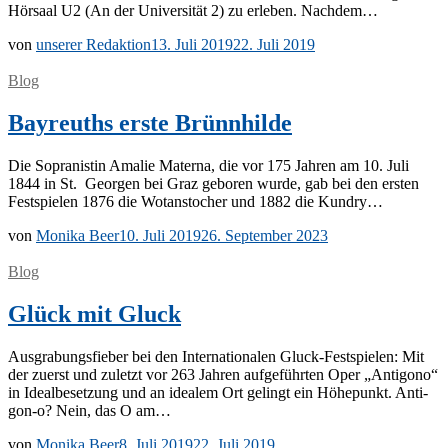
Hör­saal U2 (An der Uni­ver­si­tät 2) zu er­le­ben. Nachdem…
von
unserer Redaktion
13. Juli 2019
22. Juli 2019
Blog
Bayreuths erste Brünnhilde
Die So­pra­nis­tin Ama­lie Ma­te­r­na, die vor 175 Jah­ren am 10. Juli
1844 in St. Ge­or­gen bei Graz ge­bo­ren wur­de, gab bei den ers­ten
Fest­spie­len 1876 die Wo­tan­sto­cher und 1882 die Kundry…
von
Monika Beer
10. Juli 2019
26. September 2023
Blog
Glück mit Gluck
Aus­gra­bungs­fie­ber bei den In­ter­na­tio­na­len Gluck-Fes­t­­spie­­len: Mit
der zu­erst und zu­letzt vor 263 Jah­ren auf­ge­führ­ten Oper „An­ti­go­no“
in Ide­al­be­set­zung und an idea­lem Ort ge­lingt ein Hö­he­punkt. An­­ti­­
gon-o? Nein, das O am…
von
Monika Beer
8. Juli 2019
22. Juli 2019