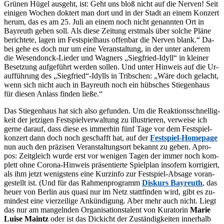
Grü­nen Hü­gel aus­geht, ist: Geht uns bloß nicht auf die Ner­ven! Seit
ei­ni­gen Wo­chen dok­tert man dort und in der Stadt an ei­nem Kon­zert
her­um, das es am 25. Juli an ei­nem noch nicht ge­nann­ten Ort in
Bay­reuth ge­ben soll. Als die­se Zei­tung erst­mals über sol­che Plä­ne
be­rich­te­te, la­gen im Fest­spiel­haus of­fen­bar die Ner­ven blank.“ Da­
bei gehe es doch nur um eine Ver­an­stal­tung, in der un­ter an­de­rem
die We­sen­don­ck-Lie­der und Wag­ners „Sieg­fried-Idyll“ in klei­ner
Be­set­zung auf­ge­führt wer­den sol­len. Und un­ter Hin­weis auf die Ur­
auf­füh­rung des „Siegfried“-Idylls in Trib­schen: „Wäre doch ge­lacht,
wenn sich nicht auch in Bay­reuth noch ein hüb­sches Stie­gen­haus
für die­sen An­lass fin­den ließe.“
Das Stie­gen­haus hat sich also ge­fun­den. Um die Re­ak­ti­ons­schnel­lig­
keit der jet­zi­gen Fest­spiel­ver­wal­tung zu il­lus­trie­ren, ver­wei­se ich
ger­ne dar­auf, dass die­se es im­mer­hin fünf Tage vor dem Fest­spiel­
kon­zert dann doch noch ge­schafft hat, auf der
Fest­spiel-Home­page
nun auch den prä­zi­sen Ver­an­stal­tungs­ort be­kannt zu ge­ben. Apro­
pos: Zeit­gleich wur­de erst vor we­ni­gen Ta­gen der im­mer noch kom­
plett ohne Co­ro­na-Hin­weis prä­sen­tier­te Spiel­plan in­so­fern kor­ri­giert,
als ihm jetzt we­nigs­tens eine Kurz­in­fo zur Fest­spiel-Ab­sa­ge vor­an­
ge­stellt ist. (Und für das Rah­men­pro­gramm
Dis­kurs Bay­reuth
, das
heu­er von Ber­lin aus qua­si nur im Netz statt­fin­den wird, gibt es zu­
min­dest eine vier­zei­li­ge An­kün­di­gung. Aber mehr auch nicht. Liegt
das nur am man­geln­den Or­ga­ni­sa­ti­ons­ta­lent von Ku­ra­to­rin
Ma­rie
Lui­se Maintz
oder ist das Di­ckicht der Zu­stän­dig­kei­ten in­ner­halb