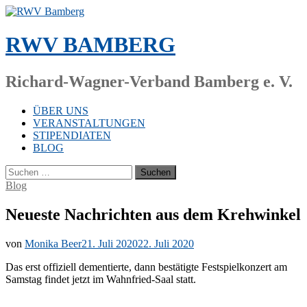
Zum
Inhalt
springen
RWV BAMBERG
Richard-Wagner-Verband Bamberg e. V.
ÜBER UNS
VERANSTALTUNGEN
STIPENDIATEN
BLOG
Suchen
nach:
Blog
Neueste Nachrichten aus dem Krehwinkel
von
Monika Beer
21. Juli 2020
22. Juli 2020
Das erst of­fi­zi­ell de­men­tier­te, dann be­stä­tig­te Fest­spiel­kon­zert am
Sams­tag fin­det jetzt im Wahn­fried-Saal statt.