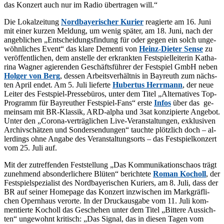
das Kon­zert auch nur im Ra­dio über­tra­gen will.“
Die Lo­kal­zei­tung
Nord­baye­ri­scher Ku­rier
re­agier­te am 16. Juni
mit ei­ner kur­zen Mel­dung, um we­nig spä­ter, am 18. Juni, nach der
an­geb­li­chen „Ent­schei­dungs­fin­dung für oder ge­gen ein solch un­ge­
wöhn­li­ches Event“ das kla­re De­men­ti von
Heinz-Die­ter Sen­se
zu
ver­öf­fent­li­chen, dem an­stel­le der er­krank­ten Fest­spiel­lei­te­rin Ka­tha­
ri­na Wag­ner agie­ren­den Ge­schäfts­füh­rer der Fest­spiel GmbH ne­ben
Hol­ger von Berg
, des­sen Ar­beits­ver­hält­nis in Bay­reuth zum nächs­
ten April en­det. Am 5. Juli lie­fer­te
Hu­ber­tus Herr­mann
, der neue
Lei­ter des Fest­spiel-Pres­se­bü­ros, un­ter dem Ti­tel „Al­ter­na­ti­ves Top-
Pro­gramm für Bay­reu­ther Fest­spiel-Fans“ ers­te
In­fos
über das ge­
mein­sam mit BR-Klas­sik, ARD-al­pha und 3sat kon­zi­pier­te An­ge­bot.
Un­ter den „Co­ro­na-ver­träg­li­chen Live-Ver­an­stal­tun­gen, ex­klu­si­ven
Ar­chiv­schät­zen und Son­der­sen­dun­gen“ tauch­te plötz­lich doch – al­
ler­dings ohne An­ga­be des Ver­an­stal­tungs­orts – das Fest­spiel­kon­zert
vom 25. Juli auf.
Mit der zu­tref­fen­den Fest­stel­lung „Das Kom­mu­ni­ka­ti­ons­cha­os trägt
zu­neh­mend ab­son­der­li­che­re Blü­ten“ be­rich­te­te
Ro­man Kocholl
, der
Fest­spiel­spe­zia­list des Nord­baye­ri­schen Ku­riers, am 8. Juli, dass der
BR auf sei­ner Home­page das Kon­zert in­zwi­schen im Mark­gräf­li­
chen Opern­haus ver­or­te. In der Druck­aus­ga­be vom 11. Juli kom­
men­tier­te Kocholl das Ge­sche­hen un­ter dem Ti­tel „Bit­te­re Aus­sich­
ten“ un­ge­wohnt kri­tisch: „Das Si­gnal, das in die­sen Ta­gen vom