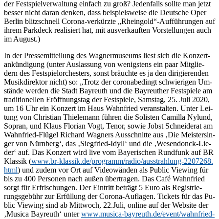
der Fest­spiel­ver­wal­tung ein­fach zu groß? Je­den­falls soll­te man jetzt
bes­ser nicht dar­an den­ken, dass bei­spiels­wei­se die Deut­sche Oper
Ber­lin blitz­schnell Co­ro­na-ver­kürz­te „Rheingold“-Aufführungen auf
ih­rem Park­deck rea­li­siert hat, mit aus­ver­kauf­ten Vor­stel­lun­gen auch
im August.)
In der Pres­se­mit­tei­lung des Wag­ner­mu­se­ums liest sich die Kon­zer­t­
an­kün­di­gung (un­ter Aus­las­sung von we­nigs­tens ein paar Mit­glie­
dern des Fest­spiel­or­ches­ters, sonst bräuch­te es ja den di­ri­gie­ren­den
Mu­sik­di­rek­tor nicht) so: „Trotz der co­ro­nabe­dingt schwie­ri­gen Um­
stän­de wer­den die Stadt Bay­reuth und die Bay­reu­ther Fest­spie­le am
tra­di­tio­nel­len Er­öff­nungs­tag der Fest­spie­le, Sams­tag, 25. Juli 2020,
um 16 Uhr ein Kon­zert im Haus Wahn­fried ver­an­stal­ten. Un­ter Lei­
tung von Chris­ti­an Thie­le­mann füh­ren die So­lis­ten Ca­mil­la Ny­lund,
So­pran, und Klaus Flo­ri­an Vogt, Te­nor, so­wie Jobst Schnei­de­rat am
Wahn­fried-Flü­gel Ri­chard Wag­ners Aus­schnit­te aus ‚Die Meis­ter­sin­
ger von Nürn­berg‘, das ‚Sieg­fried-Idyll‘ und die ‚We­sen­don­ck-Lie­
der‘ auf. Das Kon­zert wird live vom Baye­ri­schen Rund­funk auf BR
Klas­sik (
www​.br​-klas​sik​.de/​p​r​o​g​r​a​m​m​/​r​a​d​i​o​/​a​u​s​s​t​r​a​h​l​u​n​g​-​2​2​0​7​2​6​8​.​
h​tml
) und zu­dem vor Ort auf Vi­deo­wän­den als Pu­blic Vie­w­ing für
bis zu 400 Per­so­nen nach au­ßen über­tra­gen. Das Café Wahn­fried
sorgt für Er­fri­schun­gen. Der Ein­tritt be­trägt 5 Euro als Re­gis­trie­
rungs­ge­bühr zur Er­fül­lung der Co­ro­na-Auf­la­gen. Ti­ckets für das Pu­
blic Vie­w­ing sind ab Mitt­woch, 22.Juli, on­line auf der Web­site der
‚Mu­si­ca Bay­reuth‘ un­ter
www​.mu​si​ca​-bay​reuth​.de/​e​v​e​n​t​/​w​a​h​n​f​r​i​e​d​-​