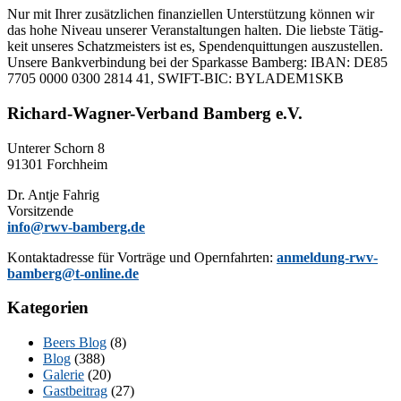
Nur mit Ih­rer zu­sätz­li­chen fi­nan­zi­el­len Un­ter­stüt­zung kön­nen wir
das hohe Ni­veau un­se­rer Ver­an­stal­tun­gen hal­ten. Die liebs­te Tä­tig­
keit un­se­res Schatz­meis­ters ist es, Spen­den­quit­tun­gen aus­zu­stel­len.
Un­se­re Bank­ver­bin­dung bei der Spar­kas­se Bam­berg: IBAN: DE85
7705 0000 0300 2814 41, SWIFT-BIC: BYLADEM1SKB
Richard-Wagner-Verband Bamberg e.V.
Un­te­rer Schorn 8
91301 Forchheim
Dr. Ant­je Fahrig
Vorsitzende
info@rwv-bamberg.de
Kon­takt­adres­se für Vor­trä­ge und Opern­fahr­ten:
anmeldung-rwv-
bamberg@t-online.de
Kategorien
Beers Blog
(8)
Blog
(388)
Galerie
(20)
Gastbeitrag
(27)