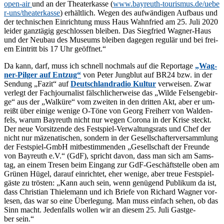
o​p​e​n​-​air
und an der Thea­ter­kas­se (
www​.bay​reuth​-tou​ris​mus​.de/​u​e​b​e​
r​-​u​n​s​/​t​h​e​a​t​e​r​k​a​sse
) er­hält­lich. We­gen des auf­wän­di­gen Auf­baus und
der tech­ni­schen Ein­rich­tung muss Haus Wahn­fried am 25. Juli 2020
lei­der ganz­tä­gig ge­schlos­sen blei­ben. Das Sieg­fried Wag­ner-Haus
und der Neu­bau des Mu­se­ums blei­ben da­ge­gen re­gu­lär und bei frei­
em Ein­tritt bis 17 Uhr geöffnet.“
Da kann, darf, muss ich schnell noch­mals auf die Re­por­ta­ge
„Wag­
ner-Pil­ger auf Ent­zug“
von Pe­ter Jung­blut auf BR24 bzw. in der
Sen­dung „Fa­zit“ auf
Deutsch­land­ra­dio Kul­tur
ver­wei­sen. Zwar
ver­legt der Fach­jour­na­list fälsch­li­cher­wei­se das „Wil­de Fel­sen­ge­bir­
ge“ aus der „Wal­kü­re“ vom zwei­ten in den drit­ten Akt, aber er um­
reißt über ei­ni­ge we­ni­ge O-Töne von Ge­org Frei­herr von Wal­den­
fels, war­um Bay­reuth nicht nur we­gen Co­ro­na in der Kri­se steckt.
Der neue Vor­sit­zen­de des Fest­spiel-Ver­wal­tungs­rats und Chef der
nicht nur mä­ze­na­ti­schen, son­dern in der Ge­sell­schaf­ter­ver­samm­lung
der Fest­spiel-GmbH mit­be­stim­men­den „Ge­sell­schaft der Freun­de
von Bay­reuth e.V.“ (GdF), spricht da­von, dass man sich am Sams­
tag, an ei­nem Tre­sen beim Ein­gang zur GdF-Ge­schäfts­tel­le oben am
Grü­nen Hü­gel, dar­auf ein­rich­tet, eher we­ni­ge, aber treue Fest­spiel­
gäs­te zu trös­ten: „Kann auch sein, wenn ge­nü­gend Pu­bli­kum da ist,
dass Chris­ti­an Thie­le­mann und ich Brie­fe von Ri­chard Wag­ner vor­
le­sen, das war so eine Über­le­gung. Man muss ein­fach se­hen, ob das
Sinn macht. Je­den­falls wol­len wir an die­sem 25. Juli Gast­ge­
ber sein.“