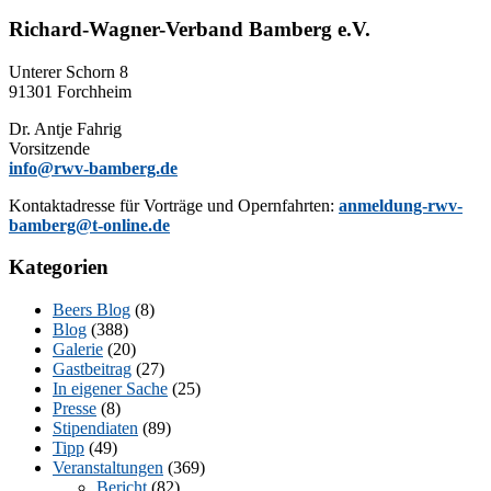
Richard-Wagner-Verband Bamberg e.V.
Un­te­rer Schorn 8
91301 Forchheim
Dr. Ant­je Fahrig
Vorsitzende
info@rwv-bamberg.de
Kon­takt­adres­se für Vor­trä­ge und Opern­fahr­ten:
anmeldung-rwv-
bamberg@t-online.de
Kategorien
Beers Blog
(8)
Blog
(388)
Galerie
(20)
Gastbeitrag
(27)
In eigener Sache
(25)
Presse
(8)
Stipendiaten
(89)
Tipp
(49)
Veranstaltungen
(369)
Bericht
(82)