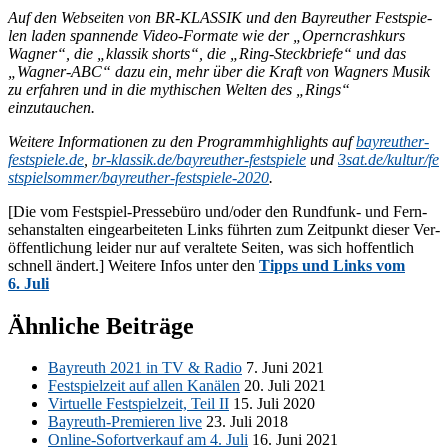
Auf den Web­sei­ten von BR-KLAS­SIK und den Bay­reu­ther Fest­spie­
len la­den span­nen­de Vi­deo-For­ma­te wie der „Opern­crash­kurs
Wag­ner“, die „klas­sik shorts“, die „Ring-Steck­brie­fe“ und das
„Wag­ner-ABC“ dazu ein, mehr über die Kraft von Wag­ners Mu­sik
zu er­fah­ren und in die my­thi­schen Wel­ten des „Rings“
einzutauchen.
Wei­te­re In­for­ma­tio­nen zu den Pro­gramm­high­lights auf
bay​reu​ther​-
fest​spie​le​.de
,
br​-klas​sik​.de/​b​a​y​r​e​u​t​h​e​r​-​f​e​s​t​s​p​i​ele
und
3sat​.de/​k​u​l​t​u​r​/​f​e​
s​t​s​p​i​e​l​s​o​m​m​e​r​/​b​a​y​r​e​u​t​h​e​r​-​f​e​s​t​s​p​i​e​l​e​-​2​020
.
[Die vom Fest­spiel-Pres­se­bü­ro und/​oder den Rund­funk- und Fern­
seh­an­stal­ten ein­ge­ar­bei­te­ten Links führ­ten zum Zeit­punkt die­ser Ver­
öf­fent­li­chung lei­der nur auf ver­al­te­te Sei­ten, was sich hof­fent­lich
schnell än­dert.] Wei­te­re In­fos un­ter den
Tipps und Links vom
6. Juli
Ähnliche Beiträge
Bay­reuth 2021 in TV & Ra­dio
7. Juni 2021
Fest­spiel­zeit auf al­len Ka­nä­len
20. Juli 2021
Vir­tu­el­le Fest­spiel­zeit, Teil II
15. Juli 2020
Bay­reuth-Pre­mie­ren live
23. Juli 2018
On­line-So­fort­ver­kauf am 4. Juli
16. Juni 2021