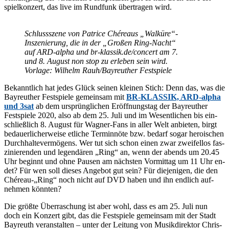
spiel­kon­zert, das live im Rund­funk über­tra­gen wird.
Schluss­sze­ne von Pa­tri­ce Ché­re­aus „Walküre“-
Inszenierung, die in der „Gro­ßen Ring-Nacht“
auf ARD-al­pha und br​-klas​sik​.de/​c​o​n​c​ert am 7.
und 8. Au­gust non stop zu er­le­ben sein wird.
Vor­la­ge: Wil­helm Rauh/​Bayreuther Festspiele
Be­kannt­lich hat je­des Glück sei­nen klei­nen Stich: Denn das, was die
Bay­reu­ther Fest­spie­le ge­mein­sam mit
BR-KLAS­SIK, ARD-al­pha
und 3sat
ab dem ur­sprüng­li­chen Er­öff­nungs­tag der Bay­reu­ther
Fest­spie­le 2020, also ab dem 25. Juli und im We­sent­li­chen bis ein­
schließ­lich 8. Au­gust für Wag­ner-Fans in al­ler Welt an­bie­ten, birgt
be­dau­er­li­cher­wei­se et­li­che Ter­min­nö­te bzw. be­darf so­gar he­roi­schen
Durch­hal­te­ver­mö­gens. Wer tut sich schon ei­nen zwar zwei­fel­los fas­
zi­nie­ren­den und le­gen­dä­ren „Ring“ an, wenn der abends um 20.45
Uhr be­ginnt und ohne Pau­sen am nächs­ten Vor­mit­tag um 11 Uhr en­
det? Für wen soll die­ses An­ge­bot gut sein? Für die­je­ni­gen, die den
Chéreau-„Ring“ noch nicht auf DVD ha­ben und ihn end­lich auf­
neh­men könnten?
Die größ­te Über­ra­schung ist aber wohl, dass es am 25. Juli nun
doch ein Kon­zert gibt, das die Fest­spie­le ge­mein­sam mit der Stadt
Bay­reuth ver­an­stal­ten – un­ter der Lei­tung von Mu­sik­di­rek­tor Chris­