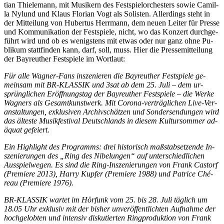
ti­an Thie­le­mann, mit Mu­si­kern des Fest­spiel­or­ches­ters so­wie Ca­mil­
la Ny­lund und Klaus Flo­ri­an Vogt als So­lis­ten. Al­ler­dings steht in
der Mit­tei­lung von Hu­ber­tus Herr­mann, dem neu­en Lei­ter für Pres­se
und Kom­mu­ni­ka­ti­on der Fest­spie­le, nicht, wo das Kon­zert durch­ge­
führt wird und ob es we­nigs­tens mit et­was oder nur ganz ohne Pu­
bli­kum statt­fin­den kann, darf, soll, muss. Hier die Pres­se­mit­tei­lung
der Bay­reu­ther Fest­spie­le im Wortlaut:
Für alle Wag­ner-Fans in­sze­nie­ren die Bay­reu­ther Fest­spie­le ge­
mein­sam mit BR-KLAS­SIK und 3sat ab dem 25. Juli – dem ur­
sprüng­li­chen Er­öff­nungs­tag der Bay­reu­ther Fest­spie­le – die Wer­ke
Wag­ners als Ge­samt­kunst­werk. Mit Co­ro­na-ver­träg­li­chen Live-Ver­
an­stal­tun­gen, ex­klu­si­ven Ar­chiv­schät­zen und Son­der­sen­dun­gen wird
das äl­tes­te Mu­sik­fes­ti­val Deutsch­lands in die­sem Kul­tur­som­mer ad­
äquat gefeiert.
Ein High­light des Pro­gramms: drei his­to­risch maß­stab­set­zen­de In­
sze­nie­run­gen des „Ring des Ni­be­lun­gen“ auf un­ter­schied­li­chen
Aus­spiel­we­gen. Es sind die Ring-In­sze­nie­run­gen von Frank Cas­torf
(Pre­mie­re 2013), Har­ry Kup­fer (Pre­mie­re 1988) und Pa­tri­ce Ché­
reau (Pre­mie­re 1976).
BR-KLAS­SIK war­tet im Hör­funk vom 25. bis 28. Juli täg­lich um
18.05 Uhr ex­klu­siv mit der bis­her un­ver­öf­fent­lich­ten Auf­nah­me der
hoch­ge­lob­ten und in­ten­siv dis­ku­tier­ten Ring­pro­duk­ti­on von Frank