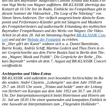
den mit den Bay­reu­ther Sän­ger­stars Ca­mil­la Ny­lund und Klaus Flo­
ri­an Vogt Wer­ke von Wag­ner auf­füh­ren. BR-KLAS­SIK über­trägt das
Kon­zert ab 16 Uhr live im Ra­dio. Ein­bli­cke ins Fest­spiel­haus gibt in
die­sem Som­mer die Vi­deo­ar­beit „The Loop of the Ni­be­lung“ von
Si­mon Steen-An­der­sen. Der viel­fach aus­ge­zeich­ne­te dä­ni­sche Kom­
po­nist und Per­for­mance-Künst­ler geht mit Sän­gern und Mu­si­kern
des Fest­spiel­or­ches­ters auf au­dio­vi­su­el­le Er­kun­dung des my­thi­schen
Bay­reu­ther Fest­spiel­hau­ses und des Werks von Wag­ner. Die Vi­deo-
Ar­beit ist ab dem 28. Juli im Strea­ming-An­ge­bot
BR-KLAS­SIK Con­
cert
und auf der
Web­site der Fest­spie­le
zu erleben.
In „Hier gilt’s der Kunst“ wid­men sich u. a. Da­ni­el Ba­ren­bo­im,
Bar­rie Kos­ky, An­drás Schiff, Mar­ti­na Ge­deck und Thea Dorn in ei­
ner Ge­sprächs­rei­he aus dem Pierre Bou­lez-Saal in Ber­lin dem The­
ma „Wag­ner, Mu­sik und Po­li­tik“. Die Ge­sprä­che der Rei­he „Dis­
kurs Bay­reuth“ wer­den ab dem 7. Au­gust auf BR-KLAS­SIK Con­cert
veröffentlicht.
Ar­chiv­per­len und Video-Extras
BR-KLAS­SIK wird au­ßer­dem zwei be­son­de­re Ar­chiv­schät­ze im Ra­
dio sen­den: An­dré Cluy­tens „Lo­hen­grin“ aus dem Jahr 1958 am
29.7. um 18.05 Uhr so­wie „Tris­tan und Isol­de“ un­ter der Lei­tung
von Her­bert von Ka­ra­jan aus dem Jahr 1952 am 30.7. um 18.05
Uhr. Der In­ter­pre­ta­ti­ons­ver­gleich bie­tet Hö­re­rin­nen und Hö­rern am
31. Juli um 18.05 Uhr ei­nen span­nen­den und kom­pak­ten Ein­blick in
eine Aus­wahl an In­ter­pre­ta­tio­nen zum „Flie­gen­den Holländer“.