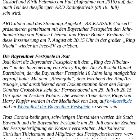
Cas­torf und Ki­rill Pe­tren­ko am Pult (Auf­nah­me von 2015) auf, die
auch Teil des dies­jäh­ri­gen ARD Ra­dio­fes­ti­vals (ab 18. Juli)
sein wird.
ARD-al­pha und das Strea­ming-An­ge­bot „BR-KLAS­SIK Con­cert“
prä­sen­tie­ren ge­mein­sam mit den Bay­reu­ther Fest­spie­len den Jahr­
hun­dert­ring von Pa­tri­ce Ché­reau und Pierre Bou­lez. Erst­mals ist
die­se In­sze­nie­rung am 7. Au­gust ab 20.15 Uhr in der gro­ßen „Ring-
Nacht“ wie­der im Free-TV zu erleben.
Die Bay­reu­ther Fest­spie­le in 3sat
3sat fei­ert die Bay­reu­ther Fest­spie­le mit dem „Ring des Ni­be­lun­
gen“ in der In­sze­nie­rung von Har­ry Kup­fer. Am Pult steht Da­ni­el
Ba­ren­bo­im, der die Bay­reu­ther Fest­spie­le 18 Jah­re lang maß­geb­lich
ge­prägt hat­te. Mit dem „Rhein­gold“, dem Vor­abend der Ring-Te­
tra­lo­gie, und an­schlie­ßend ei­ner Do­ku­men­ta­ti­on über den Sän­ger
Gün­ther Groiss­böck steht der Fern­seh­abend am 25. Juli ab 20.15
Uhr ganz im Zei­chen Wo­tans. Die wei­te­ren Tei­le die­ses Rings von
Har­ry Kup­fer wer­den in der Me­dia­thek von 3sat, auf
br​-klas​sik​.de
und im
Web­auf­tritt der Bay­reu­ther Fest­spie­le
zu se­hen sein.
Trotz Co­ro­na-be­ding­ten, schwie­ri­gen Um­stän­den wer­den die Stadt
Bay­reuth und die Bay­reu­ther Fest­spie­le am 25. Juli ganz im Zei­chen
der Fest­spiel­eröff­nung ein Kon­zert ver­an­stal­ten. Mu­sik­di­rek­tor
Chris­ti­an Thie­le­mann und Mit­glie­der des Fest­spiel­or­ches­ters wer­