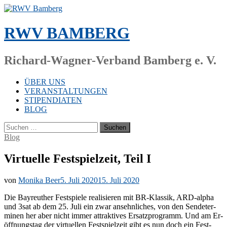
Zum
Inhalt
springen
RWV BAMBERG
Richard-Wagner-Verband Bamberg e. V.
ÜBER UNS
VERANSTALTUNGEN
STIPENDIATEN
BLOG
Suchen
nach:
Blog
Virtuelle Festspielzeit, Teil I
von
Monika Beer
5. Juli 2020
15. Juli 2020
Die Bay­reu­ther Fest­spie­le rea­li­sie­ren mit BR-Klas­sik, ARD-al­pha
und 3sat ab dem 25. Juli ein zwar an­sehn­li­ches, von den Sen­de­ter­
mi­nen her aber nicht im­mer at­trak­ti­ves Er­satz­pro­gramm. Und am Er­
öff­nungs­tag der vir­tu­el­len Fest­spiel­zeit gibt es nun doch ein Fest­