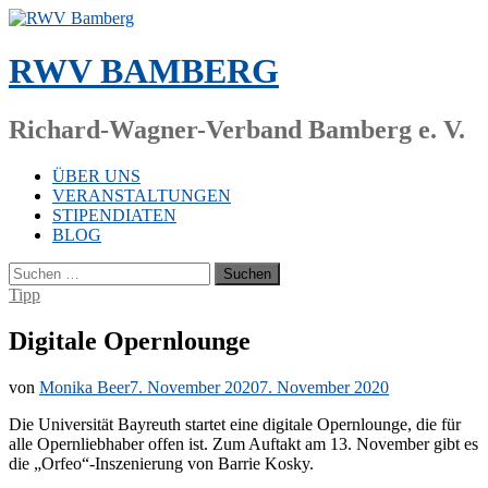
Zum
Inhalt
springen
RWV BAMBERG
Richard-Wagner-Verband Bamberg e. V.
ÜBER UNS
VERANSTALTUNGEN
STIPENDIATEN
BLOG
Suchen
nach:
Tipp
Digitale Opernlounge
von
Monika Beer
7. November 2020
7. November 2020
Die Uni­ver­si­tät Bay­reuth star­tet eine di­gi­ta­le Opern­lounge, die für
alle Opern­lieb­ha­ber of­fen ist. Zum Auf­takt am 13. No­vem­ber gibt es
die „Orfeo“-Inszenierung von Bar­rie Kosky.