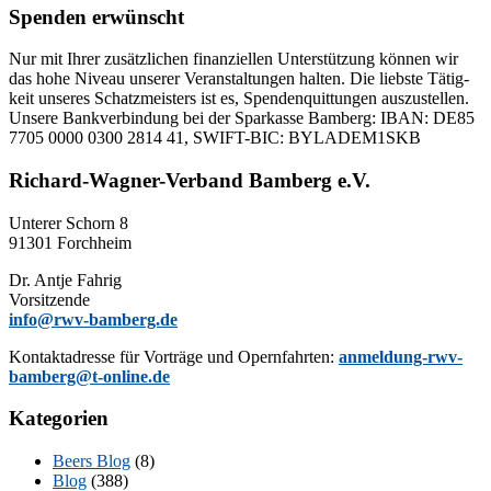
Spenden erwünscht
Nur mit Ih­rer zu­sätz­li­chen fi­nan­zi­el­len Un­ter­stüt­zung kön­nen wir
das hohe Ni­veau un­se­rer Ver­an­stal­tun­gen hal­ten. Die liebs­te Tä­tig­
keit un­se­res Schatz­meis­ters ist es, Spen­den­quit­tun­gen aus­zu­stel­len.
Un­se­re Bank­ver­bin­dung bei der Spar­kas­se Bam­berg: IBAN: DE85
7705 0000 0300 2814 41, SWIFT-BIC: BYLADEM1SKB
Richard-Wagner-Verband Bamberg e.V.
Un­te­rer Schorn 8
91301 Forchheim
Dr. Ant­je Fahrig
Vorsitzende
info@rwv-bamberg.de
Kon­takt­adres­se für Vor­trä­ge und Opern­fahr­ten:
anmeldung-rwv-
bamberg@t-online.de
Kategorien
Beers Blog
(8)
Blog
(388)