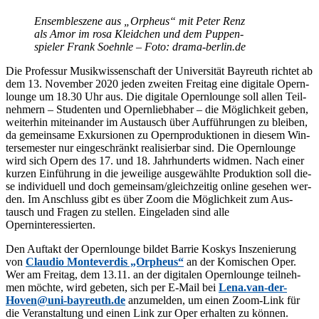
En­sem­ble­sze­ne aus „Or­pheus“ mit Pe­ter Renz
als Amor im rosa Kleid­chen und dem Pup­pen­
spie­ler Frank Soehn­le – Foto: dra​ma​-ber​lin​.de
Die Pro­fes­sur Mu­sik­wis­sen­schaft der Uni­ver­si­tät Bay­reuth rich­tet ab
dem 13. No­vem­ber 2020 je­den zwei­ten Frei­tag eine di­gi­ta­le Opern­
lounge um 18.30 Uhr aus. Die di­gi­ta­le Opern­lounge soll al­len Teil­
neh­mern – Stu­den­ten und Opern­lieb­ha­ber – die Mög­lich­keit ge­ben,
wei­ter­hin mit­ein­an­der im Aus­tausch über Auf­füh­run­gen zu blei­ben,
da ge­mein­sa­me Ex­kur­sio­nen zu Opern­pro­duk­tio­nen in die­sem Win­
ter­se­mes­ter nur ein­ge­schränkt rea­li­sier­bar sind. Die Opern­lounge
wird sich Opern des 17. und 18. Jahr­hun­derts wid­men. Nach ei­ner
kur­zen Ein­füh­rung in die je­wei­li­ge aus­ge­wähl­te Pro­duk­ti­on soll die­
se in­di­vi­du­ell und doch gemeinsam/​gleichzeitig on­line ge­se­hen wer­
den. Im An­schluss gibt es über Zoom die Mög­lich­keit zum Aus­
tausch und Fra­gen zu stel­len. Ein­ge­la­den sind alle
Operninteressierten.
Den Auf­takt der Opern­lounge bil­det Bar­rie Kos­kys In­sze­nie­rung
von
Clau­dio Mon­te­ver­dis „Or­pheus“
an der Ko­mi­schen Oper.
Wer am Frei­tag, dem 13.11. an der di­gi­ta­len Opern­lounge teil­neh­
men möch­te, wird ge­be­ten, sich per E-Mail bei
Lena.van-der-
Hoven@uni-bayreuth.de
an­zu­mel­den, um ei­nen Zoom-Link für
die Ver­an­stal­tung und ei­nen Link zur Oper er­hal­ten zu können.