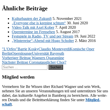
Ähnliche Beiträge
Kul­tur­bau­ten der Zu­kunft
5. No­vem­ber 2021
„Ever­yo­ne else is kee­ping schtum“
30. Juni 2020
Vi­deo-Talk mit Axel Ko­ber
7. April 2020
Opern­ter­mi­ne im Fern­se­hen
5. Au­gust 2017
Fest­spie­le in Ra­dio, TV und per Stream
19. Juni 2022
„Winterreise“-Abend mit Hugo Schol­ter
2. März 2016
"L'Orfeo"
Barrie Kosky
Claudio Monteverdi
Komische Oper
Berlin
Opernlounge
Universität Bayreuth
Beitragsnavigation
Vorheriger Beitrag
Wagners Quarantäne
Nächster Beitrag
Coronatauglicher Chor?
Suchen
nach:
Mitglied werden
Ver­meh­ren Sie Ihr Wis­sen über Ri­chard Wag­ner und sein Werk,
neh­men Sie an un­se­ren Ver­an­stal­tun­gen teil und un­ter­stüt­zen Sie uns
da­bei, das kul­tu­rel­le An­ge­bot in Bam­berg zu be­rei­chern. Alle wei­te­
ren De­tails und die Bei­tritts­er­klä­rung fin­den Sie un­ter
Mit­glied­
schaft
.