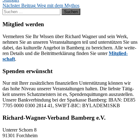
Nächster Beitrag
Weg mit dem Mythos
Suchen
nach:
Mitglied werden
Ver­meh­ren Sie Ihr Wis­sen über Ri­chard Wag­ner und sein Werk,
neh­men Sie an un­se­ren Ver­an­stal­tun­gen teil und un­ter­stüt­zen Sie uns
da­bei, das kul­tu­rel­le An­ge­bot in Bam­berg zu be­rei­chern. Alle wei­te­
ren De­tails und die Bei­tritts­er­klä­rung fin­den Sie un­ter
Mit­glied­
schaft
.
Spenden erwünscht
Nur mit Ih­rer zu­sätz­li­chen fi­nan­zi­el­len Un­ter­stüt­zung kön­nen wir
das hohe Ni­veau un­se­rer Ver­an­stal­tun­gen hal­ten. Die liebs­te Tä­tig­
keit un­se­res Schatz­meis­ters ist es, Spen­den­quit­tun­gen aus­zu­stel­len.
Un­se­re Bank­ver­bin­dung bei der Spar­kas­se Bam­berg: IBAN: DE85
7705 0000 0300 2814 41, SWIFT-BIC: BYLADEM1SKB
Richard-Wagner-Verband Bamberg e.V.
Un­te­rer Schorn 8
91301 Forchheim