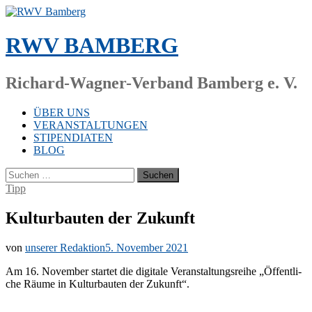
Zum
Inhalt
springen
RWV BAMBERG
Richard-Wagner-Verband Bamberg e. V.
ÜBER UNS
VERANSTALTUNGEN
STIPENDIATEN
BLOG
Suchen
nach:
Tipp
Kulturbauten der Zukunft
von
unserer Redaktion
5. November 2021
Am 16. No­vem­ber star­tet die di­gi­ta­le Ver­an­stal­tungs­rei­he „Öf­fent­li­
che Räu­me in Kul­tur­bau­ten der Zukunft“.