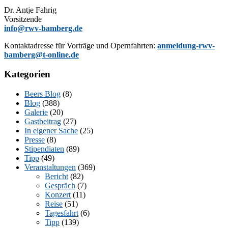
Dr. Ant­je Fahrig
Vorsitzende
info@rwv-bamberg.de
Kon­takt­adres­se für Vor­trä­ge und Opern­fahr­ten:
anmeldung-rwv-
bamberg@t-online.de
Kategorien
Beers Blog
(8)
Blog
(388)
Galerie
(20)
Gastbeitrag
(27)
In eigener Sache
(25)
Presse
(8)
Stipendiaten
(89)
Tipp
(49)
Veranstaltungen
(369)
Bericht
(82)
Gespräch
(7)
Konzert
(11)
Reise
(51)
Tagesfahrt
(6)
Tipp
(139)