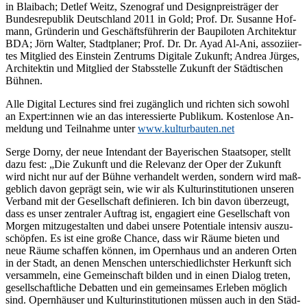
in Blai­bach; Det­lef Weitz, Szen­o­graf und De­sign­preis­trä­ger der
Bun­des­re­pu­blik Deutsch­land 2011 in Gold; Prof. Dr. Su­san­ne Hof­
mann, Grün­de­rin und Ge­schäfts­füh­re­rin der Bau­pi­lo­ten Ar­chi­tek­tur
BDA; Jörn Wal­ter, Stadt­pla­ner; Prof. Dr. Dr. Ayad Al-Ani, as­so­zi­ier­
tes Mit­glied des Ein­stein Zen­trums Di­gi­ta­le Zu­kunft; An­drea Jür­ges,
Ar­chi­tek­tin und Mit­glied der Stabs­stel­le Zu­kunft der Städ­ti­schen
Bühnen.
Alle Di­gi­tal Lec­tures sind frei zu­gäng­lich und rich­ten sich so­wohl
an Expert:innen wie an das in­ter­es­sier­te Pu­bli­kum. Kos­ten­lo­se An­
mel­dung und Teil­nah­me un­ter
www​.kul​tur​bau​ten​.net
Ser­ge Dor­ny, der neue In­ten­dant der Baye­ri­schen Staats­oper, stellt
dazu fest: „Die Zu­kunft und die Re­le­vanz der Oper der Zu­kunft
wird nicht nur auf der Büh­ne ver­han­delt wer­den, son­dern wird maß­
geb­lich da­von ge­prägt sein, wie wir als Kul­tur­in­sti­tu­tio­nen un­se­ren
Ver­band mit der Ge­sell­schaft de­fi­nie­ren. Ich bin da­von über­zeugt,
dass es un­ser zen­tra­ler Auf­trag ist, en­ga­giert eine Ge­sell­schaft von
Mor­gen mit­zu­ge­stal­ten und da­bei un­se­re Po­ten­tia­le in­ten­siv aus­zu­
schöp­fen. Es ist eine gro­ße Chan­ce, dass wir Räu­me bie­ten und
neue Räu­me schaf­fen kön­nen, im Opern­haus und an an­de­ren Or­ten
in der Stadt, an de­nen Men­schen un­ter­schied­lichs­ter Her­kunft sich
ver­sam­meln, eine Ge­mein­schaft bil­den und in ei­nen Dia­log tre­ten,
ge­sell­schaft­li­che De­bat­ten und ein ge­mein­sa­mes Er­le­ben mög­lich
sind. Opern­häu­ser und Kul­tur­in­sti­tu­tio­nen müs­sen auch in den Städ­