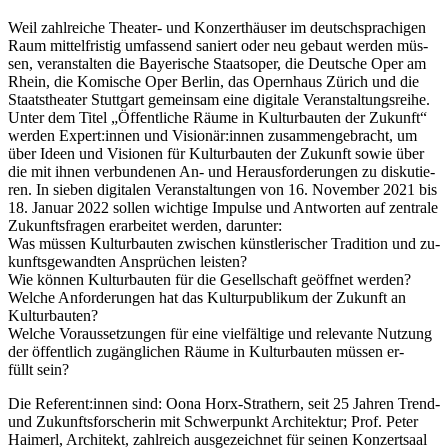
Weil zahl­rei­che Thea­ter- und Kon­zert­häu­ser im deutsch­spra­chi­gen
Raum mit­tel­fris­tig um­fas­send sa­niert oder neu ge­baut wer­den müs­
sen, ver­an­stal­ten die Baye­ri­sche Staats­oper, die Deut­sche Oper am
Rhein, die Ko­mi­sche Oper Ber­lin, das Opern­haus Zü­rich und die
Staats­thea­ter Stutt­gart ge­mein­sam eine di­gi­ta­le Ver­an­stal­tungs­rei­he.
Un­ter dem Ti­tel „Öf­fent­li­che Räu­me in Kul­tur­bau­ten der Zu­kunft“
wer­den Expert:innen und Visionär:innen zu­sam­men­ge­bracht, um
über Ideen und Vi­sio­nen für Kul­tur­bau­ten der Zu­kunft so­wie über
die mit ih­nen ver­bun­de­nen An- und Her­aus­for­de­run­gen zu dis­ku­tie­
ren. In sie­ben di­gi­ta­len Ver­an­stal­tun­gen von 16. No­vem­ber 2021 bis
18. Ja­nu­ar 2022 sol­len wich­ti­ge Im­pul­se und Ant­wor­ten auf zen­tra­le
Zu­kunfts­fra­gen er­ar­bei­tet wer­den, darunter:
Was müs­sen Kul­tur­bau­ten zwi­schen künst­le­ri­scher Tra­di­ti­on und zu­
kunfts­ge­wand­ten An­sprü­chen leisten?
Wie kön­nen Kul­tur­bau­ten für die Ge­sell­schaft ge­öff­net werden?
Wel­che An­for­de­run­gen hat das Kul­tur­pu­bli­kum der Zu­kunft an
Kulturbauten?
Wel­che Vor­aus­set­zun­gen für eine viel­fäl­ti­ge und re­le­van­te Nut­zung
der öf­fent­lich zu­gäng­li­chen Räu­me in Kul­tur­bau­ten müs­sen er­
füllt sein?
Die Referent:innen sind: Oona Horx-Stra­thern, seit 25 Jah­ren Trend-
und Zu­kunfts­for­sche­rin mit Schwer­punkt Ar­chi­tek­tur; Prof. Pe­ter
Hai­merl, Ar­chi­tekt, zahl­reich aus­ge­zeich­net für sei­nen Kon­zert­saal