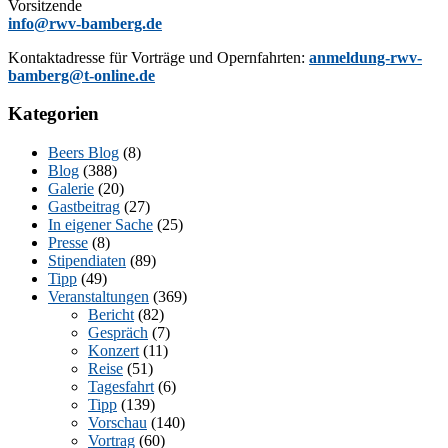
Vorsitzende
info@rwv-bamberg.de
Kon­takt­adres­se für Vor­trä­ge und Opern­fahr­ten:
anmeldung-rwv-
bamberg@t-online.de
Kategorien
Beers Blog
(8)
Blog
(388)
Galerie
(20)
Gastbeitrag
(27)
In eigener Sache
(25)
Presse
(8)
Stipendiaten
(89)
Tipp
(49)
Veranstaltungen
(369)
Bericht
(82)
Gespräch
(7)
Konzert
(11)
Reise
(51)
Tagesfahrt
(6)
Tipp
(139)
Vorschau
(140)
Vortrag
(60)