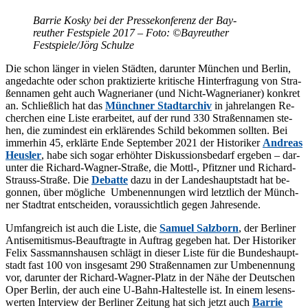
Bar­rie Kos­ky bei der Pres­se­kon­fe­renz der Bay­
reu­ther Fest­spie­le 2017 – Foto: ©Bay­reu­ther
Festspiele/​Jörg Schulze
Die schon län­ger in vie­len Städ­ten, dar­un­ter Mün­chen und Ber­lin,
an­ge­dach­te oder schon prak­ti­zier­te kri­ti­sche Hin­ter­fra­gung von Stra­
ßen­na­men geht auch Wag­ne­ria­ner (und Nicht-Wag­ne­ria­ner) kon­kret
an. Schließ­lich hat das
Münch­ner Stadt­ar­chiv
in jah­re­lan­gen Re­
cher­chen eine Lis­te er­ar­bei­tet, auf der rund 330 Stra­ßen­na­men ste­
hen, die zu­min­dest ein er­klä­ren­des Schild be­kom­men soll­ten. Bei
im­mer­hin 45, er­klär­te Ende Sep­tem­ber 2021 der His­to­ri­ker
An­dre­as
Heus­ler
, habe sich so­gar er­höh­ter Dis­kus­si­ons­be­darf er­ge­ben – dar­
un­ter die Ri­chard-Wag­ner-Stra­ße, die Mottl-, Pfitz­ner und Ri­chard-
Strauss-Stra­ße. Die
De­bat­te
dazu in der Lan­des­haupt­stadt hat be­
gon­nen, über mög­li­che Um­be­nen­nun­gen wird letzt­lich der Münch­
ner Stadt­rat ent­schei­den, vor­aus­sicht­lich ge­gen Jahresende.
Um­fang­reich ist auch die Lis­te, die
Sa­mu­el Salz­born
, der Ber­li­ner
An­ti­se­mi­tis­mus-Be­auf­trag­te in Auf­trag ge­ge­ben hat. Der His­to­ri­ker
Fe­lix Sass­manns­hau­sen schlägt in die­ser Lis­te für die Bun­des­haupt­
stadt fast 100 von ins­ge­samt 290 Stra­ßen­na­men zur Um­be­nen­nung
vor, dar­un­ter der Ri­chard-Wag­ner-Platz in der Nähe der Deut­schen
Oper Ber­lin, der auch eine U-Bahn-Hal­te­stel­le ist. In ei­nem le­sens­
wer­ten In­ter­view der Ber­li­ner Zei­tung hat sich jetzt auch
Bar­rie