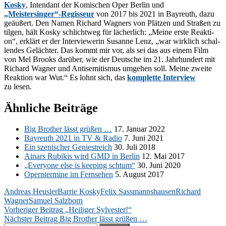
Kos­ky
, In­ten­dant der Ko­mi­schen Oper Ber­lin und
„Meistersinger“-Regisseur
von 2017 bis 2021 in Bay­reuth, dazu
ge­äu­ßert. Den Na­men Ri­chard Wag­ners von Plät­zen und Stra­ßen zu
til­gen, hält Kos­ky schlicht­weg für lä­cher­lich: „Mei­ne ers­te Re­ak­ti­
on“, er­klärt er der In­ter­viewe­rin Su­san­ne Lenz, „war wirk­lich schal­
len­des Ge­läch­ter. Das kommt mir vor, als sei das aus ei­nem Film
von Mel Brooks dar­über, wie der Deut­sche im 21. Jahr­hun­dert mit
Ri­chard Wag­ner und An­ti­se­mi­tis­mus um­ge­hen soll. Mei­ne zwei­te
Re­ak­ti­on war Wut.“ Es lohnt sich, das
kom­plet­te In­ter­view
zu lesen.
Ähnliche Beiträge
Big Brot­her lässt grü­ßen …
17. Ja­nu­ar 2022
Bay­reuth 2021 in TV & Ra­dio
7. Juni 2021
Ein sze­ni­scher Ge­nie­streich
30. Juli 2018
Ainars Ru­bi­kis wird GMD in Ber­lin
12. Mai 2017
„Ever­yo­ne else is kee­ping schtum“
30. Juni 2020
Opern­ter­mi­ne im Fern­se­hen
5. Au­gust 2017
Andreas Heusler
Barrie Kosky
Felix Sassmannshausen
Richard
Wagner
Samuel Salzborn
Beitragsnavigation
Vorheriger Beitrag
„Heiliger Sylvester!“
Nächster Beitrag
Big Brother lässt grüßen …