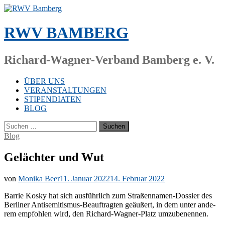
Zum
Inhalt
springen
RWV BAMBERG
Richard-Wagner-Verband Bamberg e. V.
ÜBER UNS
VERANSTALTUNGEN
STIPENDIATEN
BLOG
Suchen
nach:
Blog
Gelächter und Wut
von
Monika Beer
11. Januar 2022
14. Februar 2022
Bar­rie Kos­ky hat sich aus­führ­lich zum Stra­ßen­na­men-Dos­sier des
Ber­li­ner An­ti­se­mi­tis­mus-Be­auf­trag­ten ge­äu­ßert, in dem un­ter an­de­
rem emp­foh­len wird, den Ri­chard-Wag­ner-Platz umzubenennen.