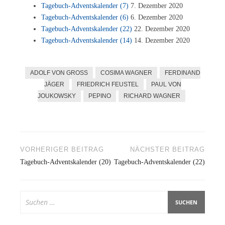
Ta­ge­buch-Ad­vents­ka­len­der (7)
7. De­zem­ber 2020
Ta­ge­buch-Ad­vents­ka­len­der (6)
6. De­zem­ber 2020
Ta­ge­buch-Ad­vents­ka­len­der (22)
22. De­zem­ber 2020
Ta­ge­buch-Ad­vents­ka­len­der (14)
14. De­zem­ber 2020
ADOLF VON GROSS
COSIMA WAGNER
FERDINAND
JÄGER
FRIEDRICH FEUSTEL
PAUL VON
JOUKOWSKY
PEPINO
RICHARD WAGNER
Beitragsnavigation
VORHERIGER BEITRAG
NÄCHSTER BEITRAG
Tagebuch-Adventskalender (20)
Tagebuch-Adventskalender (22)
Suchen
nach: