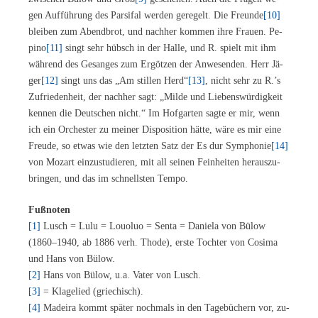
gen Auf­füh­rung des Par­si­fal wer­den ge­re­gelt. Die Freun­de
[10]
blei­ben zum Abend­brot, und nach­her kom­men ihre Frau­en. Pe­
pi­no
[11]
singt sehr hübsch in der Hal­le, und R. spielt mit ihm
wäh­rend des Ge­san­ges zum Er­göt­zen der An­we­sen­den. Herr Jä­
ger
[12]
singt uns das „Am stil­len Herd“
[13]
, nicht sehr zu R.’s
Zu­frie­den­heit, der nach­her sagt: „Mil­de und Lie­bens­wür­dig­keit
ken­nen die Deut­schen nicht.“ Im Hof­gar­ten sag­te er mir, wenn
ich ein Or­ches­ter zu mei­ner Dis­po­si­ti­on hät­te, wäre es mir eine
Freu­de, so et­was wie den letz­ten Satz der Es dur Sym­pho­nie
[14]
von Mo­zart ein­zu­stu­die­ren, mit all sei­nen Fein­hei­ten her­aus­zu­
brin­gen, und das im schnells­ten Tempo.
Fuß­no­ten
[1]
Lusch = Lulu = Louo­luo = Sen­ta = Da­nie­la von Bülow
(1860–1940, ab 1886 verh. Tho­de), ers­te Toch­ter von Co­si­ma
und Hans von Bülow.
[2]
Hans von Bülow, u.a. Va­ter von Lusch.
[3]
= Kla­ge­lied (grie­chisch).
[4]
Ma­dei­ra kommt spä­ter noch­mals in den Ta­ge­bü­chern vor, zu­