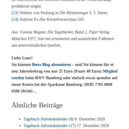
pro­duk­ti­on singen.
[13]
Walt­her von Stolz­ing in
Die Meis­ter­sin­ger
I, 3. Szene.
[14]
Sin­fo­nie Es-Dur
Kö­chel­ver­zeich­nis 543.
Aus: Co­si­ma Wag­ner, Die Ta­ge­bü­cher, Band 2, Pi­per Ver­lag
Mün­chen 1977, hier mit er­wei­ter­ten und zu­sätz­li­chen Fuß­no­ten
aus un­ter­schied­li­chen Quellen.
Lie­be Leser!
Sie kön­nen
Beers Blog abon­nie­ren
– und Sie kön­nen für ei­
nen Jah­res­bei­trag von nur 25 Euro (Paa­re 40 Euro)
Mit­glied
wer­den
beim RWV Bam­berg oder ein­fach et­was spen­den auf
un­ser Kon­to bei der Spar­kas­se Bam­berg: DE85 7705 0000
0300 281441…
Ähnliche Beiträge
Ta­ge­buch-Ad­vents­ka­len­der (8)
8. De­zem­ber 2020
Ta­ge­buch-Ad­vents­ka­len­der (17)
17. De­zem­ber 2020