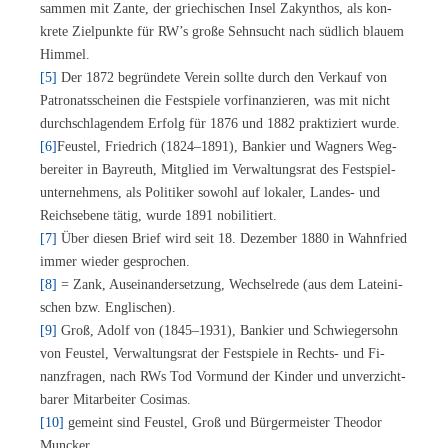
sam­men mit Zan­te, der grie­chi­schen In­sel Zakyn­thos, als kon­
kre­te Ziel­punk­te für RW’s gro­ße Sehn­sucht nach süd­lich blau­em
Himmel.
[5]
Der 1872 be­grün­de­te Ver­ein soll­te durch den Ver­kauf von
Pa­tro­nats­schei­nen die Fest­spie­le vor­fi­nan­zie­ren, was mit nicht
durch­schla­gen­dem Er­folg für 1876 und 1882 prak­ti­ziert wurde.
[6]
Feus­tel, Fried­rich (1824–1891), Ban­kier und Wag­ners Weg­
be­rei­ter in Bay­reuth, Mit­glied im Ver­wal­tungs­rat des Fest­spiel­
un­ter­neh­mens, als Po­li­ti­ker so­wohl auf lo­ka­ler, Lan­des- und
Reichs­ebe­ne tä­tig, wur­de 1891 nobilitiert.
[7]
Über die­sen Brief wird seit 18. De­zem­ber 1880 in Wahn­fried
im­mer wie­der gesprochen.
[8]
= Zank, Aus­ein­an­der­set­zung, Wech­sel­re­de (aus dem La­tei­ni­
schen bzw. Englischen).
[9]
Groß, Adolf von (1845–1931), Ban­kier und Schwie­ger­sohn
von Feus­tel, Ver­wal­tungs­rat der Fest­spie­le in Rechts- und Fi­
nanz­fra­gen, nach RWs Tod Vor­mund der Kin­der und un­ver­zicht­
ba­rer Mit­ar­bei­ter Cosimas.
[10]
ge­meint sind Feus­tel, Groß und Bür­ger­meis­ter Theo­dor
Muncker.