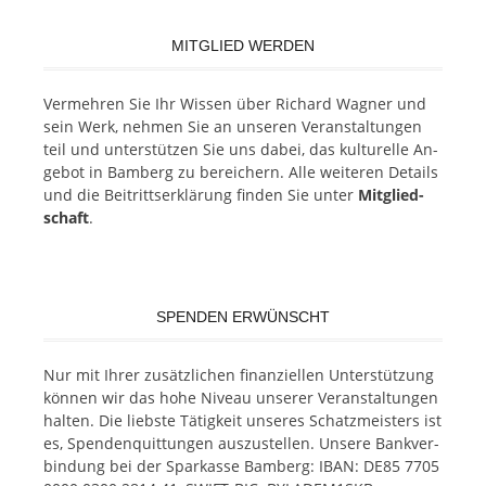
MITGLIED WERDEN
Ver­meh­ren Sie Ihr Wis­sen über Ri­chard Wag­ner und
sein Werk, neh­men Sie an un­se­ren Ver­an­stal­tun­gen
teil und un­ter­stüt­zen Sie uns da­bei, das kul­tu­rel­le An­
ge­bot in Bam­berg zu be­rei­chern. Alle wei­te­ren De­tails
und die Bei­tritts­er­klä­rung fin­den Sie un­ter
Mit­glied­
schaft
.
SPENDEN ERWÜNSCHT
Nur mit Ih­rer zu­sätz­li­chen fi­nan­zi­el­len Un­ter­stüt­zung
kön­nen wir das hohe Ni­veau un­se­rer Ver­an­stal­tun­gen
hal­ten. Die liebs­te Tä­tig­keit un­se­res Schatz­meis­ters ist
es, Spen­den­quit­tun­gen aus­zu­stel­len. Un­se­re Bank­ver­
bin­dung bei der Spar­kas­se Bam­berg: IBAN: DE85 7705