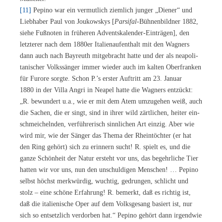
[11]
Pe­pi­no war ein ver­mut­lich ziem­lich jun­ger „Die­ner“ und
Lieb­ha­ber Paul von Jou­kow­skys [
Par­si­fal
-Büh­nen­bild­ner 1882,
sie­he Fuß­no­ten in frü­he­ren Ad­vents­ka­len­der-Ein­trä­gen], den
letz­te­rer nach dem 1880er Ita­li­en­auf­ent­halt mit den Wag­ners
dann auch nach Bay­reuth mit­ge­bracht hat­te und der als nea­po­li­
ta­ni­scher Volks­sän­ger im­mer wie­der auch im kal­ten Ober­fran­ken
für Fu­ro­re sorg­te. Schon P.’s ers­ter Auf­tritt am 23. Ja­nu­ar
1880 in der Vil­la An­gri in Nea­pel hat­te die Wag­ners ent­zückt:
„R. be­wun­dert u.a., wie er mit dem Atem um­zu­ge­hen weiß, auch
die Sa­chen, die er singt, sind in ih­rer wild zärt­li­chen, hei­ter ein­
schmei­cheln­den, ver­füh­re­risch sinn­li­chen Art ein­zig. Aber wie
wird mir, wie der Sän­ger das The­ma der Rhein­töch­ter (er hat
den Ring ge­hört) sich zu er­in­nern sucht! R. spielt es, und die
gan­ze Schön­heit der Na­tur er­steht vor uns, das be­gehr­li­che Tier
hat­ten wir vor uns, nun den un­schul­di­gen Men­schen! … Pe­pi­no
selbst höchst merk­wür­dig, wuch­tig, ge­drun­gen, schlicht und
stolz – eine schö­ne Er­fah­rung! R. be­merkt, daß es rich­tig ist,
daß die ita­lie­ni­sche Oper auf dem Volks­ge­sang ba­siert ist, nur
sich so ent­setz­lich ver­dor­ben hat.“ Pe­pi­no ge­hört dann ir­gend­wie