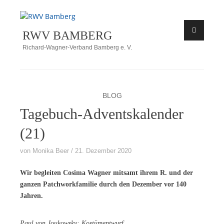
Zum
Inhalt
RWV BAMBERG
springen
Richard-Wagner-Verband Bamberg e. V.
BLOG
Tagebuch-Adventskalender
(21)
von
Monika Beer
21. Dezember 2020
Wir be­glei­ten Co­si­ma Wag­ner mit­samt ih­rem R. und der
gan­zen Patch­work­fa­mi­lie durch den De­zem­ber vor 140
Jahren.
Paul von Jou­kow­sky: Kos­tüm­ent­wurf