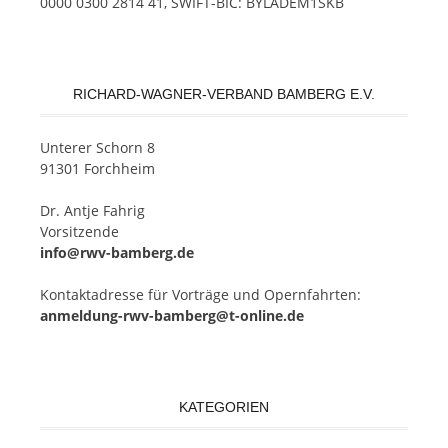
0000 0300 2814 41, SWIFT-BIC: BYLADEM1SKB
RICHARD-WAGNER-VERBAND BAMBERG E.V.
Un­te­rer Schorn 8
91301 Forchheim
Dr. Ant­je Fahrig
Vorsitzende
info@rwv-bamberg.de
Kon­takt­adres­se für Vor­trä­ge und Opern­fahr­ten:
anmeldung-rwv-bamberg@t-online.de
KATEGORIEN