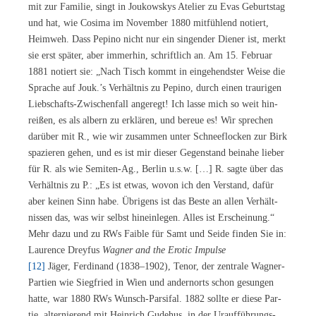
mit zur Fa­mi­lie, singt in Jou­kow­skys Ate­lier zu Evas Ge­burts­tag
und hat, wie Co­si­ma im No­vem­ber 1880 mit­füh­lend no­tiert,
Heim­weh. Dass Pe­pi­no nicht nur ein sin­gen­der Die­ner ist, merkt
sie erst spä­ter, aber im­mer­hin, schrift­lich an. Am 15. Fe­bru­ar
1881 no­tiert sie: „Nach Tisch kommt in ein­ge­hends­ter Wei­se die
Spra­che auf Jouk.’s Ver­hält­nis zu Pe­pi­no, durch ei­nen trau­ri­gen
Lieb­schafts-Zwi­schen­fall an­ge­regt! Ich las­se mich so weit hin­
rei­ßen, es als al­bern zu er­klä­ren, und be­reue es! Wir spre­chen
dar­über mit R., wie wir zu­sam­men un­ter Schnee­flo­cken zur Birk
spa­zie­ren ge­hen, und es ist mir die­ser Ge­gen­stand bei­na­he lie­ber
für R. als wie Se­mi­ten-Ag., Ber­lin u.s.w. […] R. sag­te über das
Ver­hält­nis zu P.: „Es ist et­was, wo­von ich den Ver­stand, da­für
aber kei­nen Sinn habe. Üb­ri­gens ist das Bes­te an al­len Ver­hält­
nis­sen das, was wir selbst hin­ein­le­gen. Al­les ist Er­schei­nung.“
Mehr dazu und zu RWs Fai­ble für Samt und Sei­de fin­den Sie in:
Lau­rence Drey­fus
Wag­ner and the Ero­tic Impulse
[12]
Jä­ger, Fer­di­nand (1838–1902), Te­nor, der zen­tra­le Wag­ner-
Par­tien wie Sieg­fried in Wien und an­dern­orts schon ge­sun­gen
hat­te, war 1880 RWs Wunsch-Par­si­fal. 1882 soll­te er die­se Par­
tie, al­ter­nie­rend mit Hein­rich Gu­de­hus, in der Ur­auf­füh­rungs­