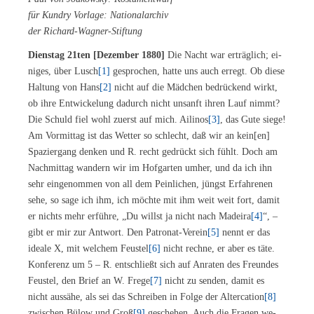
für Kundry Vor­la­ge: Na­tio­nal­ar­chiv
der Richard-Wagner-Stiftung
Diens­tag 21ten [De­zem­ber 1880]
Die Nacht war er­träg­lich; ei­
ni­ges, über Lusch
[1]
ge­spro­chen, hat­te uns auch er­regt. Ob die­se
Hal­tung von Hans
[2]
nicht auf die Mäd­chen be­drü­ckend wirkt,
ob ihre Ent­wi­cke­lung da­durch nicht un­sanft ih­ren Lauf nimmt?
Die Schuld fiel wohl zu­erst auf mich. Ai­li­nos
[3]
, das Gute sie­ge!
Am Vor­mit­tag ist das Wet­ter so schlecht, daß wir an kein[en]
Spa­zier­gang den­ken und R. recht ge­drückt sich fühlt. Doch am
Nach­mit­tag wan­dern wir im Hof­gar­ten um­her, und da ich ihn
sehr ein­ge­nom­men von all dem Pein­li­chen, jüngst Er­fah­re­nen
sehe, so sage ich ihm, ich möch­te mit ihm weit weit fort, da­mit
er nichts mehr er­füh­re, „Du willst ja nicht nach Ma­dei­ra
[4]
“, –
gibt er mir zur Ant­wort. Den Pa­tro­nat-Ver­ein
[5]
nennt er das
idea­le X, mit wel­chem Feus­tel
[6]
nicht rech­ne, er aber es täte.
Kon­fe­renz um 5 – R. ent­schließt sich auf An­ra­ten des Freun­des
Feus­tel, den Brief an W. Fre­ge
[7]
nicht zu sen­den, da­mit es
nicht aus­sä­he, als sei das Schrei­ben in Fol­ge der Al­ter­ca­ti­on
[8]
zwi­schen Bülow und Groß
[9]
ge­sche­hen. Auch die Fra­gen we­