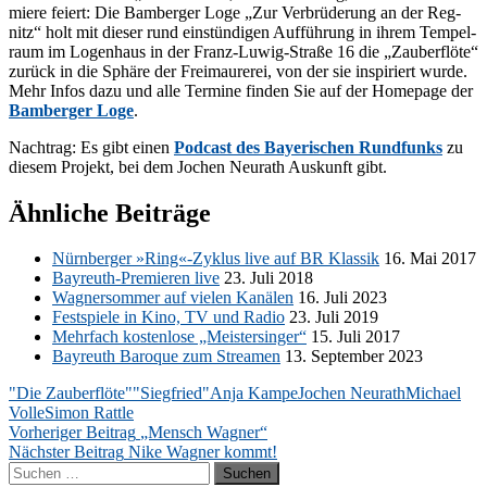
mie­re fei­ert: Die Bam­ber­ger Loge „Zur Ver­brü­de­rung an der Reg­
nitz“ holt mit die­ser rund ein­stün­di­gen Auf­füh­rung in ih­rem Tem­pel­
raum im Lo­gen­haus in der Franz-Lu­wig-Stra­ße 16 die „Zau­ber­flö­te“
zu­rück in die Sphä­re der Frei­mau­re­rei, von der sie in­spi­riert wur­de.
Mehr In­fos dazu und alle Ter­mi­ne fin­den Sie auf der Home­page der
Bam­ber­ger Loge
.
Nach­trag: Es gibt ei­nen
Pod­cast des Baye­ri­schen Rund­funks
zu
die­sem Pro­jekt, bei dem Jo­chen Neu­r­a­th Aus­kunft gibt.
Ähnliche Beiträge
Nürn­ber­ger »Ring«-Zyklus live auf BR Klas­sik
16. Mai 2017
Bay­reuth-Pre­mie­ren live
23. Juli 2018
Wag­ner­som­mer auf vie­len Ka­nä­len
16. Juli 2023
Fest­spie­le in Kino, TV und Ra­dio
23. Juli 2019
Mehr­fach kos­ten­lo­se „Meis­ter­sin­ger“
15. Juli 2017
Bay­reuth Ba­ro­que zum Strea­men
13. Sep­tem­ber 2023
"Die Zauberflöte"
"Siegfried"
Anja Kampe
Jochen Neurath
Michael
Volle
Simon Rattle
Beitragsnavigation
Vorheriger Beitrag
„Mensch Wagner“
Nächster Beitrag
Nike Wagner kommt!
Suchen