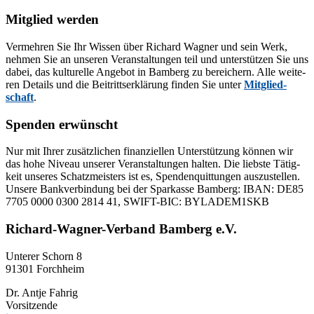
nach:
Mitglied werden
Ver­meh­ren Sie Ihr Wis­sen über Ri­chard Wag­ner und sein Werk,
neh­men Sie an un­se­ren Ver­an­stal­tun­gen teil und un­ter­stüt­zen Sie uns
da­bei, das kul­tu­rel­le An­ge­bot in Bam­berg zu be­rei­chern. Alle wei­te­
ren De­tails und die Bei­tritts­er­klä­rung fin­den Sie un­ter
Mit­glied­
schaft
.
Spenden erwünscht
Nur mit Ih­rer zu­sätz­li­chen fi­nan­zi­el­len Un­ter­stüt­zung kön­nen wir
das hohe Ni­veau un­se­rer Ver­an­stal­tun­gen hal­ten. Die liebs­te Tä­tig­
keit un­se­res Schatz­meis­ters ist es, Spen­den­quit­tun­gen aus­zu­stel­len.
Un­se­re Bank­ver­bin­dung bei der Spar­kas­se Bam­berg: IBAN: DE85
7705 0000 0300 2814 41, SWIFT-BIC: BYLADEM1SKB
Richard-Wagner-Verband Bamberg e.V.
Un­te­rer Schorn 8
91301 Forchheim
Dr. Ant­je Fahrig
Vorsitzende