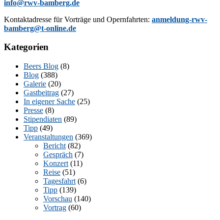
info@rwv-bamberg.de
Kon­takt­adres­se für Vor­trä­ge und Opern­fahr­ten:
anmeldung-rwv-
bamberg@t-online.de
Kategorien
Beers Blog
(8)
Blog
(388)
Galerie
(20)
Gastbeitrag
(27)
In eigener Sache
(25)
Presse
(8)
Stipendiaten
(89)
Tipp
(49)
Veranstaltungen
(369)
Bericht
(82)
Gespräch
(7)
Konzert
(11)
Reise
(51)
Tagesfahrt
(6)
Tipp
(139)
Vorschau
(140)
Vortrag
(60)