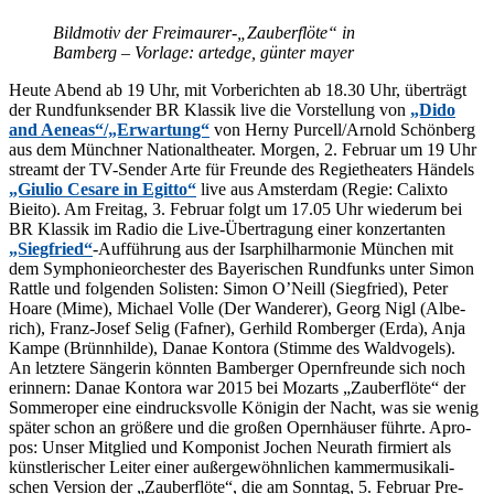
Bild­mo­tiv der Freimaurer-„Zauberflöte“ in
Bam­berg – Vor­la­ge: ar­tedge, gün­ter mayer
Heu­te Abend ab 19 Uhr, mit Vor­be­rich­ten ab 18.30 Uhr, über­trägt
der Rund­funk­sen­der BR Klas­sik live die Vor­stel­lung von
„Dido
and Aeneas“/„Erwartung“
von Her­ny Purcell/​Arnold Schön­berg
aus dem Münch­ner Na­tio­nal­thea­ter. Mor­gen, 2. Fe­bru­ar um 19 Uhr
streamt der TV-Sen­der Arte für Freun­de des Re­gie­thea­ters Hän­dels
„Giu­lio Ce­sa­re in Egit­to“
live aus Ams­ter­dam (Re­gie: Ca­lix­to
Biei­to). Am Frei­tag, 3. Fe­bru­ar folgt um 17.05 Uhr wie­der­um bei
BR Klas­sik im Ra­dio die Live-Über­tra­gung ei­ner kon­zer­tan­ten
„Sieg­fried“
-Auf­füh­rung aus der Isar­phil­har­mo­nie Mün­chen mit
dem Sym­pho­nie­or­ches­ter des Baye­ri­schen Rund­funks un­ter Si­mon
Ratt­le und fol­gen­den So­lis­ten: Si­mon O’N­eill (Sieg­fried), Pe­ter
Hoare (Mime), Mi­cha­el Vol­le (Der Wan­de­rer), Ge­org Nigl (Al­be­
rich), Franz-Jo­sef Se­lig (Faf­ner), Ger­hild Rom­ber­ger (Erda), Anja
Kam­pe (Brünn­hil­de), Da­nae Kon­to­ra (Stim­me des Waldvogels).
An letz­te­re Sän­ge­rin könn­ten Bam­ber­ger Opern­freun­de sich noch
er­in­nern: Da­nae Kon­to­ra war 2015 bei Mo­zarts „Zau­ber­flö­te“ der
Som­mer­oper eine ein­drucks­vol­le Kö­ni­gin der Nacht, was sie we­nig
spä­ter schon an grö­ße­re und die gro­ßen Opern­häu­ser führ­te. Apro­
pos: Un­ser Mit­glied und Kom­po­nist Jo­chen Neu­r­a­th fir­miert als
künst­le­ri­scher Lei­ter ei­ner au­ßer­ge­wöhn­li­chen kam­mer­mu­si­ka­li­
schen Ver­si­on der „Zau­ber­flö­te“, die am Sonn­tag, 5. Fe­bru­ar Pre­