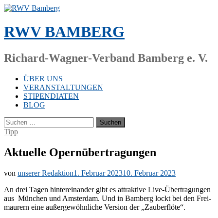
Zum
Inhalt
springen
RWV BAMBERG
Richard-Wagner-Verband Bamberg e. V.
ÜBER UNS
VERANSTALTUNGEN
STIPENDIATEN
BLOG
Suchen
nach:
Tipp
Aktuelle Opernübertragungen
von
unserer Redaktion
1. Februar 2023
10. Februar 2023
An drei Ta­gen hin­ter­ein­an­der gibt es at­trak­ti­ve Live-Über­tra­gun­gen
aus Mün­chen und Ams­ter­dam. Und in Bam­berg lockt bei den Frei­
mau­rern eine au­ßer­ge­wöhn­li­che Ver­si­on der „Zau­ber­flö­te“.