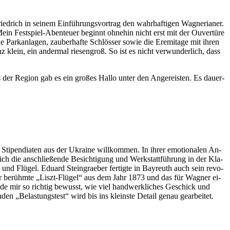
rich in sei­nem Ein­füh­rungs­vor­trag den wahr­haf­ti­gen Wag­ne­ria­ner.
ein Fest­spiel-Aben­teu­er be­ginnt oh­ne­hin nicht erst mit der Ou­ver­tü­re
Park­an­la­gen, zau­ber­haf­te Schlös­ser so­wie die Ere­mi­ta­ge mit ih­ren
klein, ein an­der­mal rie­sen­groß. So ist es nicht ver­wun­der­lich, dass
 der Re­gi­on gab es ein gro­ßes Hal­lo un­ter den An­ge­reis­ten. Es dau­er­
Sti­pen­dia­ten aus der Ukrai­ne will­kom­men. In ih­rer emo­tio­na­len An­
ich die an­schlie­ßen­de Be­sich­ti­gung und Werk­statt­füh­rung in der Kla­
e und Flü­gel. Edu­ard Stein­grae­ber fer­tig­te in Bay­reuth auch sein re­vo­
 der be­rühm­te „Liszt-Flü­gel“ aus dem Jahr 1873 und das für Wag­ner ei­
wur­de mir so rich­tig be­wusst, wie viel hand­werk­li­ches Ge­schick und
en „Be­las­tungs­test“ wird bis ins kleins­te De­tail ge­nau gearbeitet.