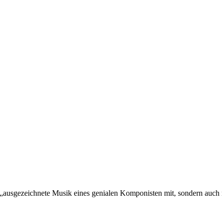
 „aus­ge­zeich­ne­te Mu­sik ei­nes ge­nia­len Kom­po­nis­ten mit, son­dern au