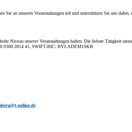
 an un­se­ren Ver­an­stal­tun­gen teil und un­ter­stüt­zen Sie uns da­bei, da
hohe Ni­veau un­se­rer Ver­an­stal­tun­gen hal­ten. Die liebs­te Tä­tig­keit un­se­
05 0000 0300 2814 41, SWIFT-BIC: BYLADEM1SKB
berg@t-online.de