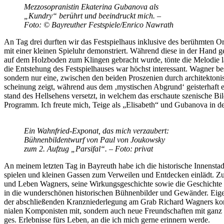
Mez­zo­so­pra­nis­tin Eka­te­ri­na Gu­ba­no­va als
„Kundry“ be­rührt und be­ein­druckt mich. –
Foto: © Bay­reu­ther Festspiele/​Enrico Nawrath
An Tag drei durf­ten wir das Fest­spiel­haus in­klu­si­ve des be­rühm­ten Or­
mit ei­ner klei­nen Spiel­uhr de­mons­triert. Wäh­rend die­se in der Hand ge­
auf dem Holz­bo­den zum Klin­gen ge­bracht wur­de, tön­te die Me­lo­die 
die Ent­ste­hung des Fest­spiel­hau­ses war höchst in­ter­es­sant. Wag­ner b
son­dern nur eine, zwi­schen den bei­den Pro­sze­ni­en durch ar­chi­tek­to­n
schei­nung zeigt, wäh­rend aus dem ‚mys­ti­schen Ab­grund‘ geis­ter­haft er­
stand des Hell­se­hens ver­setzt, in wel­chem das er­schau­te sze­ni­sche B
Pro­gramm. Ich freu­te mich, Tei­ge als „Eli­sa­beth“ und Gu­ba­no­va in 
Ein Wahn­fried-Ex­po­nat, das mich ver­zau­bert:
Büh­nen­bild­ent­wurf von Paul von Jou­kow­sky
zum 2. Auf­zug „Par­si­fal“. – Foto: privat
An mei­nem letz­ten Tag in Bay­reuth habe ich die his­to­ri­sche In­nen­sta
spie­len und klei­nen Gas­sen zum Ver­wei­len und Ent­de­cken ein­lädt. 
und Le­ben Wag­ners, sei­ne Wir­kungs­ge­schich­te so­wie die Ge­schich­te 
in die wun­der­schö­nen his­to­ri­schen Büh­nen­bil­der und Ge­wän­der. Ei­gen
der ab­schlie­ßen­den Kranz­nie­der­le­gung am Grab Ri­chard Wag­ners komm
nia­len Kom­po­nis­ten mit, son­dern auch neue Freund­schaf­ten mit ganz a
ges. Er­leb­nis­se fürs Le­ben, an die ich mich ger­ne er­in­nern werde.