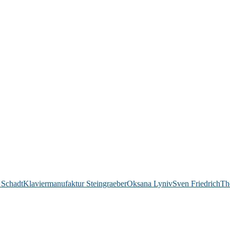
 Schadt
Klaviermanufaktur Steingraeber
Oksana Lyniv
Sven Friedrich
Th