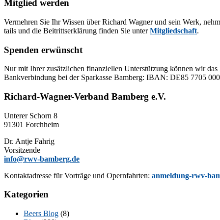
Mitglied werden
Ver­meh­ren Sie Ihr Wis­sen über Ri­chard Wag­ner und sein Werk, neh­men Sie
tails und die Bei­tritts­er­klä­rung fin­den Sie un­ter
Mit­glied­schaft
.
Spenden erwünscht
Nur mit Ih­rer zu­sätz­li­chen fi­nan­zi­el­len Un­ter­stüt­zung kön­nen wir das 
Bank­ver­bin­dung bei der Spar­kas­se Bam­berg: IBAN: DE85 77
Richard-Wagner-Verband Bamberg e.V.
Un­te­rer Schorn 8
91301 Forchheim
Dr. Ant­je Fahrig
Vorsitzende
info@rwv-bamberg.de
Kon­takt­adres­se für Vor­trä­ge und Opern­fahr­ten:
anmeldung-rwv-bam
Kategorien
Beers Blog
(8)