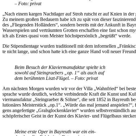
– Foto: privat
„Nach ei­nem kar­gen Nacht­la­ger auf Stroh rutscht er auf Knien in der gl
Zu mei­nem gro­ßen Be­dau­ern habe ich zu spät von die­ser fas­zi­nie­ren­den
des „Flie­gen­den Hol­län­ders“, son­dern be­reits mit der An­kunft in Bay­re
Was­ser­spie­len und ver­träum­ten Grot­ten er­schaf­fen eine fast schon my
ich als Ers­tes qua­si vom Meis­ter höchst­per­sön­lich „be­grüßt“ werde.
Die Sti­pen­di­en­ta­ge wur­den tra­di­tio­nell mit dem in­for­mel­len „Frän­
te nicht lan­ge, und schon hat­te ich eine gan­ze Hand voll neu­er Freun­
Beim Be­such der Kla­vier­ma­nu­fak­tur spiel­te ich
so­wohl auf Stein­grae­bers „op. 1“ als auch auf
dem be­rühm­ten Liszt-Flü­gel. – Foto: privat
Am nächs­ten Mor­gen wur­den wir vor der Vil­la „Wahn­fried“ bei bes­tem Wet
spra­che wur­de deut­lich, wel­che ver­bin­den­de Kraft die Kunst und Kul­tu
vier­ma­nu­fak­tur „Stein­grae­ber & Söh­ne“, die seit 1852 in Bay­reuth be­st
lu­tio­nä­res Meis­ter­stück „op.1“. „Wür­de das mal je­mand an­spie­len?“
gens an­ge­fer­tig­te „Grals­glo­ck­en­kla­vier“ wur­den selbst­ver­ständ­lich
schöp­fe­ri­scher Geist in der Kunst des Kla­vier- und Flü­gel­baus ste­cke
Mei­ne ers­te Oper in Bay­reuth war ein ein­