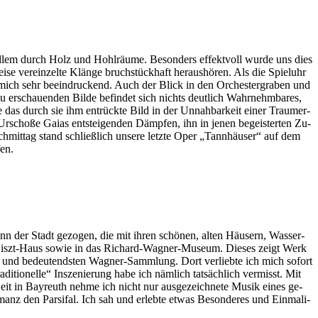
or al­lem durch Holz und Hohl­räu­me. Be­son­ders ef­fekt­voll wur­de uns dies
se ver­ein­zel­te Klän­ge bruch­stück­haft her­aus­hö­ren. Als die Spiel­uhr
ich sehr be­ein­dru­ckend. Auch der Blick in den Or­ches­ter­gra­ben und
 er­schau­en­den Bil­de be­fin­det sich nichts deut­lich Wahr­nehm­ba­res,
e das durch sie ihm ent­rück­te Bild in der Un­nah­bar­keit ei­ner Traum­er­
­scho­ße Gai­as ent­stei­gen­den Dämp­fen, ihn in je­nen be­geis­ter­ten Zu­
h­mit­tag stand schließ­lich un­se­re letz­te Oper „Tann­häu­ser“ auf dem
fen.
nn der Stadt ge­zo­gen, die mit ih­ren schö­nen, al­ten Häu­sern, Was­ser­
-Liszt-Haus so­wie in das Ri­chard-Wag­ner-Mu­se­um. Die­ses zeigt Werk
en und be­deu­tends­ten Wag­ner-Samm­lung. Dort ver­lieb­te ich mich so­fort
i­tio­nel­le“ In­sze­nie­rung habe ich näm­lich tat­säch­lich ver­misst. Mit
t in Bay­reuth neh­me ich nicht nur aus­ge­zeich­ne­te Mu­sik ei­nes ge­
z den Par­si­fal. Ich sah und er­leb­te et­was Be­son­de­res und Ein­ma­li­