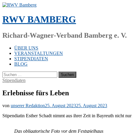
Zum
Inhalt
springen
RWV BAMBERG
Richard-Wagner-Verband Bamberg e. V.
ÜBER UNS
VERANSTALTUNGEN
STIPENDIATEN
BLOG
Suchen
nach:
Stipendiaten
Erlebnisse fürs Leben
von
unserer Redaktion
25. August 2023
25. August 2023
Sti­pen­dia­tin Es­ther Schadt nimmt aus ih­rer Zeit in Bay­reuth nicht nur
Das ob­li­ga­to­ri­sche Foto vor dem Fest­spiel­haus