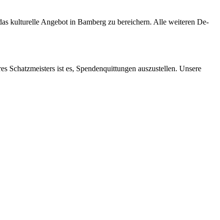
s kul­tu­rel­le An­ge­bot in Bam­berg zu be­rei­chern. Alle wei­te­ren De­
res Schatz­meis­ters ist es, Spen­den­quit­tun­gen aus­zu­stel­len. Un­se­re