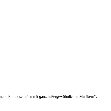
ch neue Freund­schaf­ten mit ganz au­ßer­ge­wöhn­li­chen Musikern“.