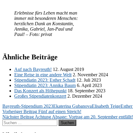
Er­leb­nis­se fürs Le­ben macht man
im­mer mit be­son­de­ren Men­schen:
herz­li­chen Dank an Kon­stan­tin,
An­ni­ka, Ga­bri­el, Jan-Paul und
Paul! – Foto: privat
Ähnliche Beiträge
Auf nach Bay­reuth!
12. Au­gust 2019
Eine Rei­se in eine an­de­re Welt
2. No­vem­ber 2024
Sti­pen­dia­tin 2023: Es­ther Schadt
12. Juli 2023
Sti­pen­dia­tin 2023: An­ni­ka Baum
6. April 2023
Das Kon­zert als Hö­he­punkt
18. Sep­tem­ber 2023
Gro­ßes Sti­pen­dia­ten­kon­zert
2. De­zem­ber 2024
Bayreuth-Stipendium 2023
Ekaterina Gubanova
Elisabeth Teige
Esther
Beitragsnavigation
Vorheriger Beitrag
Fünf auf einen Streich!
Nächster Beitrag
Achtung Absage: Vortrag am 20. September entfällt!
Suchen
nach: