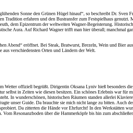
ü­hen­den Son­ne den Grü­nen Hü­gel hin­auf“, so be­schreibt Dr. Sven Fried­
 Tra­di­ti­on er­fah­ren und den Bus­trans­fer zum Fest­spiel­haus ge­nutzt. M
uth, dem Epi­zen­trum der welt­wei­ten Wag­ner-Be­geis­te­rung. His­to­ri­sche 
s­ti­sche Aura. Auf Ri­chard Wag­ner trifft man hier über­all; manch­mal ganz 
ki­schen Abend“ er­öff­net. Bei Steak, Brat­wurst, Bre­zeln, Wein und Bier aus
de aus ver­schie­dens­ten Or­ten und Län­dern der Welt.
­ter of­fi­zi­ell be­grüßt. Di­ri­gen­tin Oksa­na Ly­niv hieß be­son­ders die 
r selbst in Zei­ten wie die­sen be­sit­zen. Ein schö­nes Er­leb­nis war für m
eht. In wun­der­schö­nen, his­to­ri­schen Räu­men stan­den al­ler­lei Kla­vie­r
, frag­te un­ser Gui­de. Da brauch­te sie mich nicht lan­ge zu bit­ten. Auch
 aus­pro­biert. Da zit­ter­ten die Hän­de vor Ehr­furcht! In den Werk­stät­ten 
n. Vom Re­so­nanz­bo­den über die Ham­mer­köp­fe bis hin zum ab­schlie­ßen­d