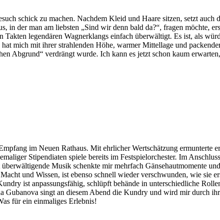
be­such schick zu ma­chen. Nach­dem Kleid und Haa­re sit­zen, setzt auch die
s, in der man am liebs­ten „Sind wir denn bald da?“, fra­gen möch­te, er­sch
Tak­ten le­gen­dä­ren Wag­ner­klangs ein­fach über­wäl­tigt. Es ist, als wür
“ hat mich mit ih­rer strah­len­den Höhe, war­mer Mit­tel­la­ge und pa­cken­de
chen Ab­grund“ ver­drängt wur­de. Ich kann es jetzt schon kaum er­war­ten
p­fang im Neu­en Rat­haus. Mit ehr­li­cher Wert­schät­zung er­mun­ter­te er 
­ma­li­ger Sti­pen­dia­ten spie­le be­reits im Fest­spiel­or­ches­ter. Im An­sch
t über­wäl­ti­gen­de Mu­sik schenk­te mir mehr­fach Gän­se­haut­mo­men­te und
t Macht und Wis­sen, ist eben­so schnell wie­der ver­schwun­den, wie sie er­
ndry ist an­pas­sungs­fä­hig, schlüpft be­hän­de in un­ter­schied­li­che Rol­le
­ri­na Gu­ba­no­va singt an die­sem Abend die Kundry und wird mir durch ihre 
 Was für ein ein­ma­li­ges Erlebnis!