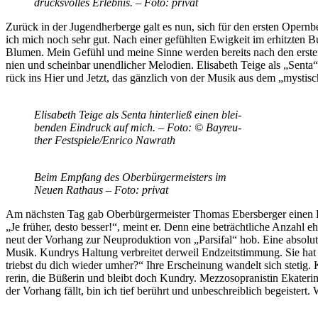
drucks­vol­les Er­leb­nis. – Foto: privat
Zu­rück in der Ju­gend­her­ber­ge galt es nun, sich für den ers­ten Opern­
ich mich noch sehr gut. Nach ei­ner ge­fühl­ten Ewig­keit im er­hitz­ten Bu
Blu­men. Mein Ge­fühl und mei­ne Sin­ne wer­den be­reits nach den ers­ten 
nien und schein­bar un­end­li­cher Me­lo­dien. Eli­sa­beth Tei­ge als „Sen­ta
rück ins Hier und Jetzt, das gänz­lich von der Mu­sik aus dem „mys­ti­s
Eli­sa­beth Tei­ge als Sen­ta hin­ter­ließ ei­nen blei­
ben­den Ein­druck auf mich. – Foto: © Bay­reu­
ther Festspiele/​Enrico Nawrath
Beim Emp­fang des Ober­bür­ger­meis­ters im
Neu­en Rat­haus – Foto: privat
Am nächs­ten Tag gab Ober­bür­ger­meis­ter Tho­mas Ebers­ber­ger ei­nen Em
„Je frü­her, des­to bes­ser!“, meint er. Denn eine be­trächt­li­che An­zahl ehe
neut der Vor­hang zur Neu­pro­duk­ti­on von „Par­si­fal“ hob. Eine ab­so­lu
Mu­sik. Kundrys Hal­tung ver­brei­tet der­weil End­zeit­stim­mung. Sie ha
triebst du dich wie­der um­her?“ Ihre Er­schei­nung wan­delt sich ste­tig. Ku
re­rin, die Bü­ße­rin und bleibt doch Kundry. Mez­zo­so­pra­nis­tin Eka­te
der Vor­hang fällt, bin ich tief be­rührt und un­be­schreib­lich be­geis­tert.