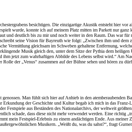
ches­ter­gra­bens be­sich­ti­gen. Die ein­zig­ar­ti­ge Akus­tik ent­steht hier v
spielt wur­de, konn­te ich auf mei­nem Platz mit­ten im Par­kett nur ganz lei­
laut und deut­lich bis zu mir und noch wei­ter in den Raum. Das war für m
e­schreibt sei­ne Vi­si­on für Bay­reuth wie folgt: „Zwi­schen ihm und dem zu
i­sche Ver­mitt­lung gleich­sam im Schwe­ben ge­hal­te­ne Ent­fer­nung, wel­ch
klin­gen­de Mu­sik gleich den, un­ter dem Sit­ze der Py­thia dem hei­li­gen Ur
ild ihm jetzt zum wahr­haf­ti­gen Ab­bil­de des Le­bens selbst wird.“ Am Nac
der Rol­le der „Ve­nus“ zu­sam­men auf der Büh­ne se­hen und hö­ren zu dür
dt ge­nos­sen. Man fühlt sich hier auf An­hieb in den atem­be­rau­ben­den Ba
Zur Er­kun­dung der Ge­schich­te und Kul­tur be­gab ich mich in das Franz
der Fest­spie­le aus Be­stän­den des Na­tio­nal­ar­chivs, der welt­weit größ­t
t­lich scha­de, dass die­se nicht mehr ver­wen­det wer­den. Eine rich­tig „tra­d
t mein Fest­spiel-Er­leb­nis zu ei­nem an­däch­ti­gen Ende. Aus mei­ner Zei
u­ßer­ge­wöhn­li­chen Mu­si­kern. „Weißt du, was du sahst?“, fragt Gurn­eman