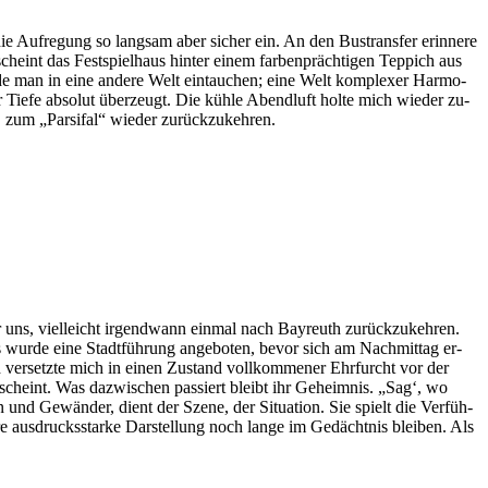
 Auf­re­gung so lang­sam aber si­cher ein. An den Bus­trans­fer er­in­ne­re
eint das Fest­spiel­haus hin­ter ei­nem far­ben­präch­ti­gen Tep­pich aus
­de man in eine an­de­re Welt ein­tau­chen; eine Welt kom­ple­xer Har­mo­
r Tie­fe ab­so­lut über­zeugt. Die küh­le Abend­luft hol­te mich wie­der zu­
, zum „Par­si­fal“ wie­der zurückzukehren.
uns, viel­leicht ir­gend­wann ein­mal nach Bay­reuth zu­rück­zu­keh­ren.
luss wur­de eine Stadt­füh­rung an­ge­bo­ten, be­vor sich am Nach­mit­tag er­
 ver­setz­te mich in ei­nen Zu­stand voll­kom­me­ner Ehr­furcht vor der
scheint. Was da­zwi­schen pas­siert bleibt ihr Ge­heim­nis. „Sag‘, wo
n und Ge­wän­der, dient der Sze­ne, der Si­tua­ti­on. Sie spielt die Ver­füh­
aus­drucks­star­ke Dar­stel­lung noch lan­ge im Ge­dächt­nis blei­ben. Als