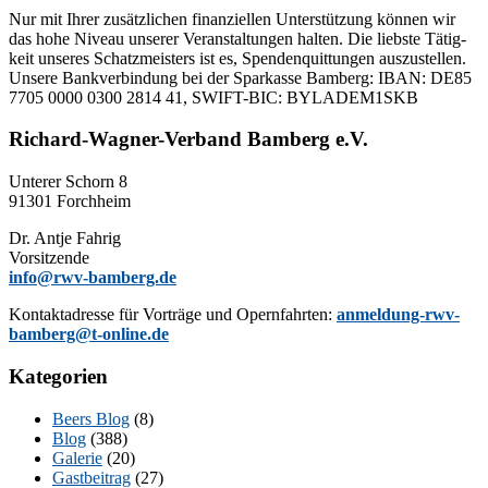
Nur mit Ih­rer zu­sätz­li­chen fi­nan­zi­el­len Un­ter­stüt­zung kön­nen wir
das hohe Ni­veau un­se­rer Ver­an­stal­tun­gen hal­ten. Die liebs­te Tä­tig­
keit un­se­res Schatz­meis­ters ist es, Spen­den­quit­tun­gen aus­zu­stel­len.
Un­se­re Bank­ver­bin­dung bei der Spar­kas­se Bam­berg: IBAN: DE85
7705 0000 0300 2814 41, SWIFT-BIC: BYLADEM1SKB
Richard-Wagner-Verband Bamberg e.V.
Un­te­rer Schorn 8
91301 Forchheim
Dr. Ant­je Fahrig
Vorsitzende
info@rwv-bamberg.de
Kon­takt­adres­se für Vor­trä­ge und Opern­fahr­ten:
anmeldung-rwv-
bamberg@t-online.de
Kategorien
Beers Blog
(8)
Blog
(388)
Galerie
(20)
Gastbeitrag
(27)