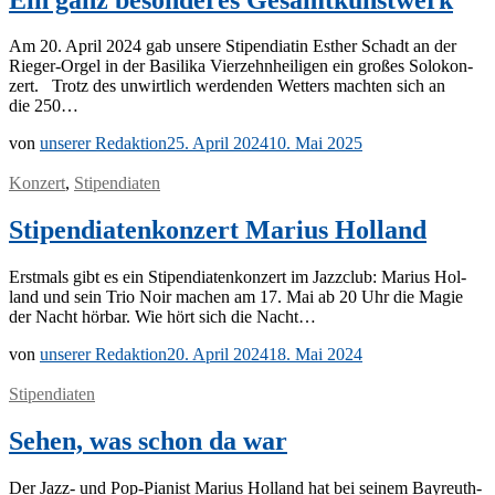
Am 20. April 2024 gab un­se­re Sti­pen­dia­tin Es­ther Schadt an der
Rie­­ger-Or­­gel in der Ba­si­li­ka Vier­zehn­hei­li­gen ein gro­ßes So­lo­kon­
zert. Trotz des un­wirt­lich wer­den­den Wet­ters mach­ten sich an
die 250…
von
unserer Redaktion
25. April 2024
10. Mai 2025
Konzert
,
Stipendiaten
Stipendiatenkonzert Marius Holland
Erst­mals gibt es ein Sti­pen­dia­ten­kon­zert im Jazz­club: Ma­ri­us Hol­
land und sein Trio Noir ma­chen am 17. Mai ab 20 Uhr die Ma­gie
der Nacht hör­bar. Wie hört sich die Nacht…
von
unserer Redaktion
20. April 2024
18. Mai 2024
Stipendiaten
Sehen, was schon da war
Der Jazz- und Pop-Pia­­­nist Ma­ri­us Hol­land hat bei sei­nem Bay­­reuth-