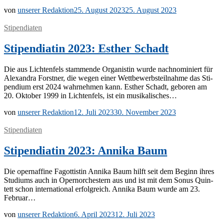
von
unserer Redaktion
25. August 2023
25. August 2023
Stipendiaten
Stipendiatin 2023: Esther Schadt
Die aus Lich­ten­fels stam­men­de Or­ga­nis­tin wur­de nach­no­mi­niert für
Alex­an­dra Forst­ner, die we­gen ei­ner Wett­be­werbs­teil­nah­me das Sti­
pen­di­um erst 2024 wahr­neh­men kann. Es­ther Schadt, ge­bo­ren am
20. Ok­to­ber 1999 in Lich­ten­fels, ist ein musikalisches…
von
unserer Redaktion
12. Juli 2023
30. November 2023
Stipendiaten
Stipendiatin 2023: Annika Baum
Die opern­af­fi­ne Fa­got­tis­tin An­ni­ka Baum hilft seit dem Be­ginn ih­res
Stu­di­ums auch in Opern­or­ches­tern aus und ist mit dem So­nus Quin­
tett schon in­ter­na­tio­nal er­folg­reich. An­ni­ka Baum wur­de am 23.
Februar…
von
unserer Redaktion
6. April 2023
12. Juli 2023