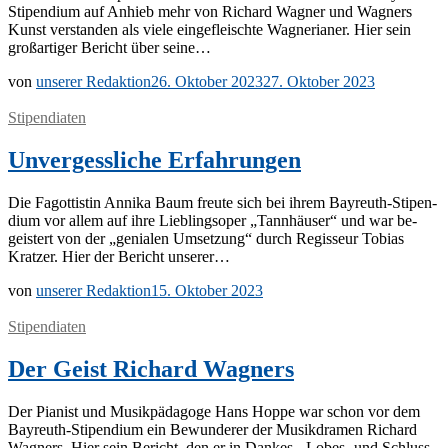
Sti­­pen­­di­um auf An­hieb mehr von Ri­chard Wag­ner und Wag­ners
Kunst ver­stan­den als vie­le ein­ge­fleisch­te Wag­ne­ria­ner. Hier sein
groß­ar­ti­ger Be­richt über seine…
von
unserer Redaktion
26. Oktober 2023
27. Oktober 2023
Stipendiaten
Unvergessliche Erfahrungen
Die Fa­got­tis­tin An­ni­ka Baum freu­te sich bei ih­rem Bay­­reuth-Sti­­pen­­
di­um vor al­lem auf ihre Lieb­lings­oper „Tann­häu­ser“ und war be­
geis­tert von der „ge­nia­len Um­set­zung“ durch Re­gis­seur To­bi­as
Krat­zer. Hier der Be­richt unserer…
von
unserer Redaktion
15. Oktober 2023
Stipendiaten
Der Geist Richard Wagners
Der Pia­nist und Mu­sik­päd­ago­ge Hans Hop­pe war schon vor dem
Bay­­reuth-Sti­­pen­­di­um ein Be­wun­de­rer der Mu­sik­dra­men Ri­chard
Wag­ners. Hier sein Be­richt, den er in Dan­kes-, Lo­­bes- und Schluss­