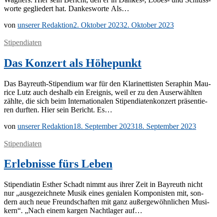
wor­te ge­glie­dert hat. Dan­kes­wor­te Als…
von
unserer Redaktion
2. Oktober 2023
2. Oktober 2023
Stipendiaten
Das Konzert als Höhepunkt
Das Bay­­reuth-Sti­­pen­­di­um war für den Kla­ri­net­tis­ten Se­ra­phin Mau­
rice Lutz auch des­halb ein Er­eig­nis, weil er zu den Aus­er­wähl­ten
zähl­te, die sich beim In­ter­na­tio­na­len Sti­pen­dia­ten­kon­zert prä­sen­tie­
ren durf­ten. Hier sein Be­richt. Es…
von
unserer Redaktion
18. September 2023
18. September 2023
Stipendiaten
Erlebnisse fürs Leben
Sti­pen­dia­tin Es­ther Schadt nimmt aus ih­rer Zeit in Bay­reuth nicht
nur „aus­ge­zeich­ne­te Mu­sik ei­nes ge­nia­len Kom­po­nis­ten mit, son­
dern auch neue Freund­schaf­ten mit ganz au­ßer­ge­wöhn­li­chen Mu­si­
kern“. „Nach ei­nem kar­gen Nacht­la­ger auf…