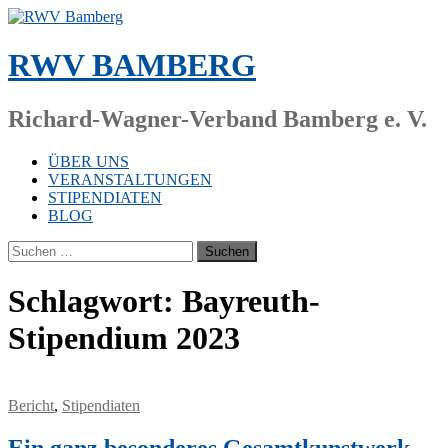
Zum
Inhalt
springen
RWV BAMBERG
Richard-Wagner-Verband Bamberg e. V.
ÜBER UNS
VERANSTALTUNGEN
STIPENDIATEN
BLOG
Suchen
nach:
Schlagwort:
Bayreuth-
Stipendium 2023
Bericht
,
Stipendiaten
Ein ganz besonderes Gesamtkunstwerk