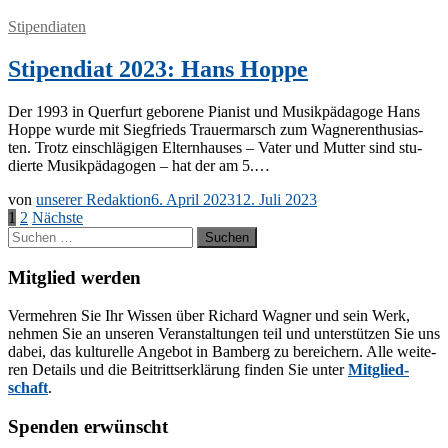
Stipendiaten
Stipendiat 2023: Hans Hoppe
Der 1993 in Quer­furt ge­bo­re­ne Pia­nist und Mu­sik­päd­ago­ge Hans
Hop­pe wur­de mit Sieg­frieds Trau­er­marsch zum Wag­ner­en­thu­si­as­
ten. Trotz ein­schlä­gi­gen El­tern­hau­ses – Va­ter und Mut­ter sind stu­
dier­te Mu­sik­päd­ago­gen – hat der am 5.…
von
unserer Redaktion
6. April 2023
12. Juli 2023
Seitennummerierung
1
2
Nächste
Suchen
der
nach:
Beiträge
Mitglied werden
Ver­meh­ren Sie Ihr Wis­sen über Ri­chard Wag­ner und sein Werk,
neh­men Sie an un­se­ren Ver­an­stal­tun­gen teil und un­ter­stüt­zen Sie uns
da­bei, das kul­tu­rel­le An­ge­bot in Bam­berg zu be­rei­chern. Alle wei­te­
ren De­tails und die Bei­tritts­er­klä­rung fin­den Sie un­ter
Mit­glied­
schaft
.
Spenden erwünscht