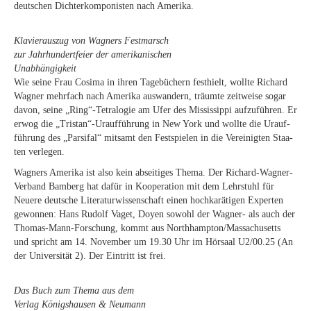
deut­schen Dich­ter­kom­po­nis­ten nach Amerika.
Kla­vier­aus­zug von Wag­ners Fest­marsch
zur Jahr­hun­dert­fei­er der ame­ri­ka­ni­schen
Unabhängigkeit
Wie sei­ne Frau Co­si­ma in ih­ren Ta­ge­bü­chern fest­hielt, woll­te Ri­chard
Wag­ner mehr­fach nach Ame­ri­ka aus­wan­dern, träum­te zeit­wei­se so­gar
da­von, sei­ne „Ring“-Tetralogie am Ufer des Mis­sis­sip­pi auf­zu­füh­ren. Er
er­wog die „Tristan“-Uraufführung in New York und woll­te die Ur­auf­
füh­rung des „Par­si­fal“ mit­samt den Fest­spie­len in die Ver­ei­nig­ten Staa­
ten verlegen.
Wag­ners Ame­ri­ka ist also kein ab­sei­ti­ges The­ma. Der Ri­chard-Wag­ner-
Ver­band Bam­berg hat da­für in Ko­ope­ra­ti­on mit dem Lehr­stuhl für
Neue­re deut­sche Li­te­ra­tur­wis­sen­schaft ei­nen hoch­ka­rä­ti­gen Ex­per­ten
ge­won­nen: Hans Ru­dolf Va­get, Doy­en so­wohl der Wag­ner- als auch der
Tho­mas-Mann-For­schung, kommt aus Northhampton/​Massachusetts
und spricht am 14. No­vem­ber um 19.30 Uhr im Hör­saal U2/00.25 (An
der Uni­ver­si­tät 2). Der Ein­tritt ist frei.
Das Buch zum The­ma aus dem
Ver­lag Kö­nigs­hau­sen & Neumann