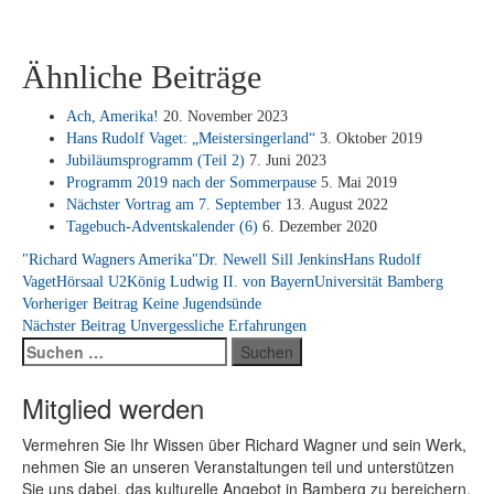
Ähnliche Beiträge
Ach, Ame­ri­ka!
20. No­vem­ber 2023
Hans Ru­dolf Va­get: „Meis­ter­sin­ger­land“
3. Ok­to­ber 2019
Ju­bi­lä­ums­pro­gramm (Teil 2)
7. Juni 2023
Pro­gramm 2019 nach der Som­mer­pau­se
5. Mai 2019
Nächs­ter Vor­trag am 7. Sep­tem­ber
13. Au­gust 2022
Ta­ge­buch-Ad­vents­ka­len­der (6)
6. De­zem­ber 2020
"Richard Wagners Amerika"
Dr. Newell Sill Jenkins
Hans Rudolf
Vaget
Hörsaal U2
König Ludwig II. von Bayern
Universität Bamberg
Beitragsnavigation
Vorheriger Beitrag
Keine Jugendsünde
Nächster Beitrag
Unvergessliche Erfahrungen
Suchen
nach:
Mitglied werden
Ver­meh­ren Sie Ihr Wis­sen über Ri­chard Wag­ner und sein Werk,
neh­men Sie an un­se­ren Ver­an­stal­tun­gen teil und un­ter­stüt­zen
Sie uns da­bei, das kul­tu­rel­le An­ge­bot in Bam­berg zu be­rei­chern.