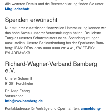
Alle wei­te­ren De­tails und die Bei­tritts­er­klä­rung fin­den Sie un­ter
Mit­glied­schaft
.
Spenden erwünscht
Nur mit Ih­rer zu­sätz­li­chen fi­nan­zi­el­len Un­ter­stüt­zung kön­nen wir
das hohe Ni­veau un­se­rer Ver­an­stal­tun­gen hal­ten. Die liebs­te
Tä­tig­keit un­se­res Schatz­meis­ters ist es, Spen­den­quit­tun­gen
aus­zu­stel­len. Un­se­re Bank­ver­bin­dung bei der Spar­kas­se Bam­
berg: IBAN: DE85 7705 0000 0300 2814 41, SWIFT-BIC:
BYLADEM1SKB
Richard-Wagner-Verband Bamberg
e.V.
Un­te­rer Schorn 8
91301 Forchheim
Dr. Ant­je Fahrig
Vorsitzende
info@rwv-bamberg.de
Kon­takt­adres­se für Vor­trä­ge und Opern­fahr­ten:
anmeldung-