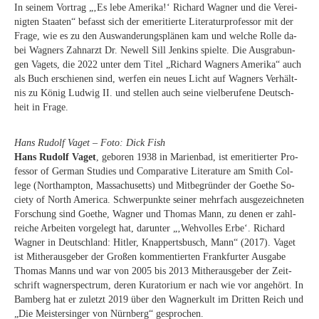
In sei­nem Vor­trag „‚Es lebe Ame­ri­ka!‘ Ri­chard Wag­ner und die Ver­ei­
nig­ten Staa­ten“ be­fasst sich der eme­ri­tier­te Li­te­ra­tur­pro­fes­sor mit der
Fra­ge, wie es zu den Aus­wan­de­rungs­plä­nen kam und wel­che Rol­le da­
bei Wag­ners Zahn­arzt Dr. Ne­well Sill Jenk­ins spiel­te. Die Aus­gra­bun­
gen Va­gets, die 2022 un­ter dem Ti­tel „Ri­chard Wag­ners Ame­ri­ka“ auch
als Buch er­schie­nen sind, wer­fen ein neu­es Licht auf Wag­ners Ver­hält­
nis zu Kö­nig Lud­wig II. und stel­len auch sei­ne viel­be­ru­fe­ne Deutsch­
heit in Frage.
Hans Ru­dolf Va­get – Foto: Dick Fish
Hans Ru­dolf Va­get
, ge­bo­ren 1938 in Ma­ri­en­bad, ist eme­ri­tier­ter Pro­
fes­sor of Ger­man Stu­dies und Com­pa­ra­ti­ve Li­te­ra­tu­re am Smith Col­
lege (Nort­hamp­ton, Mas­sa­chu­setts) und Mit­be­grün­der der Goe­the So­
cie­ty of North Ame­ri­ca. Schwer­punk­te sei­ner mehr­fach aus­ge­zeich­ne­ten
For­schung sind Goe­the, Wag­ner und Tho­mas Mann, zu de­nen er zahl­
rei­che Ar­bei­ten vor­ge­legt hat, dar­un­ter „‚Weh­vol­les Erbe‘. Ri­chard
Wag­ner in Deutsch­land: Hit­ler, Knap­perts­busch, Mann“ (2017). Va­get
ist Mit­her­aus­ge­ber der Gro­ßen kom­men­tier­ten Frank­fur­ter Aus­ga­be
Tho­mas Manns und war von 2005 bis 2013 Mit­her­aus­ge­ber der Zeit­
schrift wag­ner­spec­trum, de­ren Ku­ra­to­ri­um er nach wie vor an­ge­hört. In
Bam­berg hat er zu­letzt 2019 über den Wag­ner­kult im Drit­ten Reich und
„Die Meis­ter­sin­ger von Nürn­berg“ gesprochen.