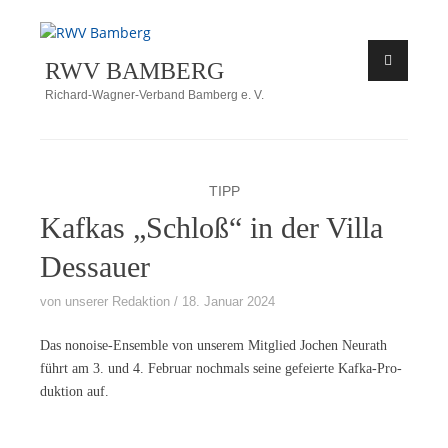
Zum
Inhalt
RWV BAMBERG
springen
Richard-Wagner-Verband Bamberg e. V.
TIPP
Kafkas „Schloß“ in der Villa
Dessauer
von
unserer Redaktion
18. Januar 2024
Das no­noi­se-En­sem­ble von un­se­rem Mit­glied Jo­chen Neu­r­a­th
führt am 3. und 4. Fe­bru­ar noch­mals sei­ne ge­fei­er­te Kaf­ka-Pro­
duk­ti­on auf.