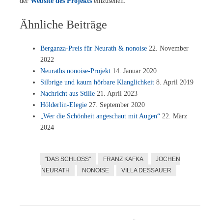
der
Web­site des Pro­jekts
einzusehen.
Ähnliche Beiträge
Bergan­za-Preis für Neu­r­a­th & no­noi­se
22. No­vem­ber
2022
Neu­r­a­ths no­noi­se-Pro­jekt
14. Ja­nu­ar 2020
Silb­ri­ge und kaum hör­ba­re Klang­lich­keit
8. April 2019
Nach­richt aus Stil­le
21. April 2023
Höl­der­lin-Ele­gie
27. Sep­tem­ber 2020
„Wer die Schön­heit an­ge­schaut mit Au­gen“
22. März
2024
"DAS SCHLOSS"
FRANZ KAFKA
JOCHEN
NEURATH
NONOISE
VILLA DESSAUER