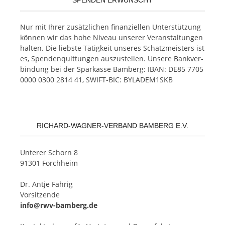
Nur mit Ih­rer zu­sätz­li­chen fi­nan­zi­el­len Un­ter­stüt­zung
kön­nen wir das hohe Ni­veau un­se­rer Ver­an­stal­tun­gen
hal­ten. Die liebs­te Tä­tig­keit un­se­res Schatz­meis­ters ist
es, Spen­den­quit­tun­gen aus­zu­stel­len. Un­se­re Bank­ver­
bin­dung bei der Spar­kas­se Bam­berg: IBAN: DE85 7705
0000 0300 2814 41, SWIFT-BIC: BYLADEM1SKB
RICHARD-WAGNER-VERBAND BAMBERG E.V.
Un­te­rer Schorn 8
91301 Forchheim
Dr. Ant­je Fahrig
Vorsitzende
info@rwv-bamberg.de