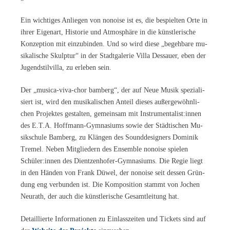
Ein wich­ti­ges An­lie­gen von no­noi­se ist es, die be­spiel­ten Orte in
ih­rer Ei­gen­art, His­to­rie und At­mo­sphä­re in die künst­le­ri­sche
Kon­zep­ti­on mit ein­zu­bin­den. Und so wird die­se „be­geh­ba­re mu­
si­ka­li­sche Skulp­tur“ in der Stadt­ga­le­rie Vil­la Des­sau­er, eben der
Ju­gend­stil­vil­la, zu er­le­ben sein.
Der „mu­si­ca-viva-chor bam­berg“, der auf Neue Mu­sik spe­zia­li­
siert ist, wird den mu­si­ka­li­schen An­teil die­ses au­ßer­ge­wöhn­li­
chen Pro­jek­tes ge­stal­ten, ge­mein­sam mit Instrumentalist:innen
des E.T.A. Hoff­mann-Gym­na­si­ums so­wie der Städ­ti­schen Mu­
sik­schu­le Bam­berg, zu Klän­gen des Sound­de­si­gners Do­mi­nik
Tre­mel. Ne­ben Mit­glie­dern des En­sem­ble no­noi­se spie­len
Schüler:innen des Di­ent­zen­ho­fer-Gym­na­si­ums. Die Re­gie liegt
in den Hän­den von Frank Dü­wel, der no­noi­se seit des­sen Grün­
dung eng ver­bun­den ist. Die Kom­po­si­ti­on stammt von Jo­chen
Neu­r­a­th, der auch die künst­le­ri­sche Ge­samt­lei­tung hat.
De­tail­lier­te In­for­ma­tio­nen zu Ein­lass­zei­ten und Ti­ckets sind auf