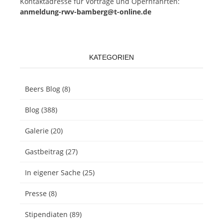
Kon­takt­adres­se für Vor­trä­ge und Opern­fahr­ten:
anmeldung-rwv-bamberg@t-online.de
KATEGORIEN
Beers Blog
(8)
Blog
(388)
Galerie
(20)
Gastbeitrag
(27)
In eigener Sache
(25)
Presse
(8)
Stipendiaten
(89)