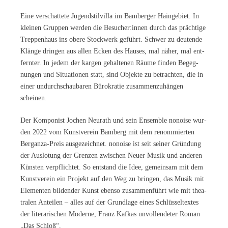
Eine ver­schat­te­te Ju­gend­stil­vil­la im Bam­ber­ger Hain­ge­biet. In
klei­nen Grup­pen wer­den die Besucher:innen durch das präch­ti­ge
Trep­pen­haus ins obe­re Stock­werk ge­führt. Schwer zu deu­ten­de
Klän­ge drin­gen aus al­len Ecken des Hau­ses, mal nä­her, mal ent­
fern­ter. In je­dem der kar­gen ge­hal­te­nen Räu­me fin­den Be­geg­
nun­gen und Si­tua­tio­nen statt, sind Ob­jek­te zu be­trach­ten, die in
ei­ner un­durch­schau­ba­ren Bü­ro­kra­tie zu­sam­men­zu­hän­gen
scheinen.
Der Kom­po­nist Jo­chen Neu­r­a­th und sein En­sem­ble no­noi­se wur­
den 2022 vom Kunst­ver­ein Bam­berg mit dem re­nom­mier­ten
Bergan­za-Preis aus­ge­zeich­net. no­noi­se ist seit sei­ner Grün­dung
der Aus­lo­tung der Gren­zen zwi­schen Neu­er Mu­sik und an­de­ren
Küns­ten ver­pflich­tet. So ent­stand die Idee, ge­mein­sam mit dem
Kunst­ver­ein ein Pro­jekt auf den Weg zu brin­gen, das Mu­sik mit
Ele­men­ten bil­den­der Kunst eben­so zu­sam­men­führt wie mit thea­
tra­len An­tei­len – al­les auf der Grund­la­ge ei­nes Schlüs­sel­tex­tes
der li­te­ra­ri­schen Mo­der­ne, Franz Kaf­kas un­voll­ende­ter Ro­man
„Das Schloß“.