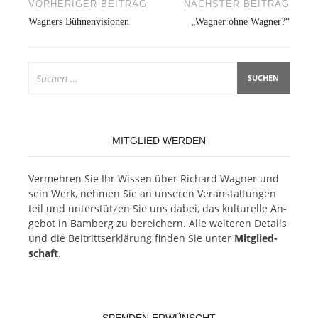
Beitragsnavigation
VORHERIGER BEITRAG
NÄCHSTER BEITRAG
Wagners Bühnenvisionen
„Wagner ohne Wagner?“
Suchen
nach:
MITGLIED WERDEN
Ver­meh­ren Sie Ihr Wis­sen über Ri­chard Wag­ner und
sein Werk, neh­men Sie an un­se­ren Ver­an­stal­tun­gen
teil und un­ter­stüt­zen Sie uns da­bei, das kul­tu­rel­le An­
ge­bot in Bam­berg zu be­rei­chern. Alle wei­te­ren De­tails
und die Bei­tritts­er­klä­rung fin­den Sie un­ter
Mit­glied­
schaft
.
SPENDEN ERWÜNSCHT