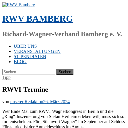
Zum
Inhalt
springen
RWV BAMBERG
Richard-Wagner-Verband Bamberg e. V.
ÜBER UNS
VERANSTALTUNGEN
STIPENDIATEN
BLOG
Suchen
nach:
Tipp
RWVI-Termine
von
unserer Redaktion
26. März 2024
Wer Ende Mai zum RWVI-Wag­ner­kon­gress in Ber­lin und die
„Ring“-Inszenierung von Ste­fan Her­heim er­le­ben will, muss sich so­
fort ent­schei­den. Für „Stich­wort Wag­ner“ im Sep­tem­ber auf Schloss
Fürs­ten­ried ist der An­mel­de­schluss im August.