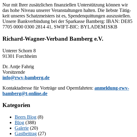
Nur mit Ih­rer zu­sätz­li­chen fi­nan­zi­el­len Un­ter­stüt­zung kön­nen wir
das hohe Ni­veau un­se­rer Ver­an­stal­tun­gen hal­ten. Die liebs­te Tä­tig­
keit un­se­res Schatz­meis­ters ist es, Spen­den­quit­tun­gen aus­zu­stel­len.
Un­se­re Bank­ver­bin­dung bei der Spar­kas­se Bam­berg: IBAN: DE85
7705 0000 0300 2814 41, SWIFT-BIC: BYLADEM1SKB
Richard-Wagner-Verband Bamberg e.V.
Un­te­rer Schorn 8
91301 Forchheim
Dr. Ant­je Fahrig
Vorsitzende
info@rwv-bamberg.de
Kon­takt­adres­se für Vor­trä­ge und Opern­fahr­ten:
anmeldung-rwv-
bamberg@t-online.de
Kategorien
Beers Blog
(8)
Blog
(388)
Galerie
(20)
Gastbeitrag
(27)