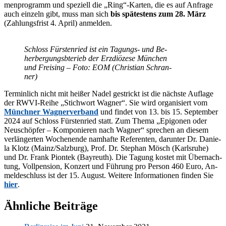
men­pro­gramm und spe­zi­ell die „Ring“-Karten, die es auf An­fra­ge
auch ein­zeln gibt, muss man sich
bis spä­tes­tens zum 28. März
(Zah­lungs­frist 4. April) anmelden.
Schloss Fürs­ten­ried ist ein Ta­gungs- und Be­
her­ber­gungsb­te­rieb der Erz­diö­ze­se Mün­chen
und Frei­sing – Foto:
EOM (Chris­ti­an Schran­
ner)
Ter­min­lich nicht mit hei­ßer Na­del ge­strickt ist die nächs­te Auf­la­ge
der RWVI-Rei­he „Stich­wort Wag­ner“. Sie wird or­ga­ni­siert vom
Münch­ner Wag­ner­ver­band
und fin­det von 13. bis 15. Sep­tem­ber
2024 auf Schloss Fürs­ten­ried statt. Zum The­ma „Epi­go­nen oder
Neu­schöp­fer – Kom­po­nie­ren nach Wag­ner“ spre­chen an die­sem
ver­län­ger­ten Wo­chen­en­de nam­haf­te Re­fe­ren­ten, dar­un­ter Dr. Da­nie­
la Klotz (Mainz/​Salzburg), Prof. Dr. Ste­phan Mösch (Karls­ru­he)
und Dr. Frank Piontek (Bay­reuth). Die Ta­gung kos­tet mit Über­nach­
tung, Voll­pen­si­on, Kon­zert und Füh­rung pro Per­son 460 Euro, An­
mel­de­schluss ist der 15. Au­gust. Wei­te­re In­for­ma­tio­nen fin­den Sie
hier
.
Ähnliche Beiträge