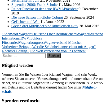
Ber­lin­rei­se im Juni
21. No­vem­ber 2021
Sti­pen­di­at 2006: Frank Schul­te
11. März 2006
Rai­ner Fine­ske ist der neue RWVI-Prä­si­dent
9. De­zem­ber
2019
Die neue Sai­son im Glo­be Co­burg
26. Sep­tem­ber 2024
Ge­läch­ter und Wut
11. Ja­nu­ar 2022
Gleich drei Mit­glie­der sind künst­le­risch ak­tiv
28. Mai 2016
"Stichwort Wagner"
Deutsche Oper Berlin
Richard-Wagner-Verband
International
RWVI
Schloss
Fürstenried
Wagnerkongress
Wagnerverband München
Beitragsnavigation
Vorheriger Beitrag
„Wer die Schönheit angeschaut mit Augen“
Nächster Beitrag
„Die Welt verzeihend von uns bannen“
Suchen
nach:
Mitglied werden
Ver­meh­ren Sie Ihr Wis­sen über Ri­chard Wag­ner und sein Werk,
neh­men Sie an un­se­ren Ver­an­stal­tun­gen teil und un­ter­stüt­zen Sie uns
da­bei, das kul­tu­rel­le An­ge­bot in Bam­berg zu be­rei­chern. Alle wei­te­
ren De­tails und die Bei­tritts­er­klä­rung fin­den Sie un­ter
Mit­glied­
schaft
.
Spenden erwünscht