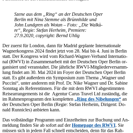
Sze­ne aus dem „Ring“ an der Deut­schen Oper
Ber­lin mit Nina Stem­me als Brünn­hil­de und
John Lund­gren als Wo­tan – Foto: „Die Wal­kü­
re“, Re­gie: Ste­fan Her­heim, Pre­mie­re:
27.9.2020, co­py­right: Bernd Uhlig
Der zu­erst für Lon­don, dann für Ma­drid ge­plan­te In­ter­na­tio­na­le
Wag­ner­kon­gress 2024 fin­det jetzt von 28. Mai bis 4. Juni in Ber­lin
statt. Der Kon­gress wird vom Ri­chard-Wag­ner-Ver­band In­ter­na­tio­
nal (RWVI) in Zu­sam­men­ar­beit mit der Deut­schen Oper Ber­lin or­
ga­ni­siert und ver­an­stal­tet. Die jähr­li­che RWVI-Mit­glie­der­ver­samm­
lung fin­det am 30. Mai 2024 im Foy­er der Deut­schen Oper Ber­lin
statt. Es gibt au­ßer­dem ein Sym­po­si­um zum The­ma „Wag­ner und
Puc­ci­ni“, un­ter an­de­rem mit Prof. Dr. Nike Wag­ner und Dr. Sa­bi­ne
Sonn­tag als Re­fe­ren­tin­nen. Für die mit dem RWVI ab­ge­stimm­ten
Rei­se­ar­ran­ge­ments ist die Agen­tur Ca­rus Tra­vel Ltd zu­stän­dig, die
im Rah­men­pro­gramm den kom­plet­ten
„Ring des Ni­be­lun­gen“
an
der Deut­schen Oper Ber­lin (Re­gie: Ste­fan Her­heim, Di­ri­gent: Do­
nald Run­nic­les) an­bie­ten kann.
Das voll­stän­di­ge Pro­gramm und Ein­zel­hei­ten zur Bu­chung und An­
mel­dung fin­den Sie ab so­fort auf der
Home­page des RWVI
. Sie
müs­sen sich in je­dem Fall schnell ent­schei­den, denn für das Rah­