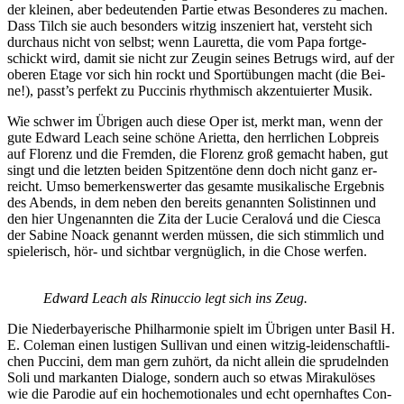
der klei­nen, aber be­deu­ten­den Par­tie et­was Be­son­de­res zu ma­chen.
Dass Tilch sie auch be­son­ders wit­zig in­sze­niert hat, ver­steht sich
durch­aus nicht von selbst; wenn Lau­ret­ta, die vom Papa fort­ge­
schickt wird, da­mit sie nicht zur Zeu­gin sei­nes Be­trugs wird, auf der
obe­ren Eta­ge vor sich hin rockt und Sport­übun­gen macht (die Bei­
ne!), passt’s per­fekt zu Puc­ci­nis rhyth­misch ak­zen­tu­ier­ter Musik.
Wie schwer im Üb­ri­gen auch die­se Oper ist, merkt man, wenn der
gute Ed­ward Leach sei­ne schö­ne Ari­et­ta, den herr­li­chen Lob­preis
auf Flo­renz und die Frem­den, die Flo­renz groß ge­macht ha­ben, gut
singt und die letz­ten bei­den Spit­zen­tö­ne denn doch nicht ganz er­
reicht. Umso be­mer­kens­wer­ter das ge­sam­te mu­si­ka­li­sche Er­geb­nis
des Abends, in dem ne­ben den be­reits ge­nann­ten So­lis­tin­nen und
den hier Un­ge­nann­ten die Zita der Lu­cie Ceralo­vá und die Ci­e­s­ca
der Sa­bi­ne Noack ge­nannt wer­den müs­sen, die sich stimm­lich und
spie­le­risch, hör- und sicht­bar ver­gnüg­lich, in die Cho­se werfen.
Ed­ward Leach als Ri­nuc­cio legt sich ins Zeug.
Die Nie­der­baye­ri­sche Phil­har­mo­nie spielt im Üb­ri­gen un­ter Ba­sil H.
E. Co­le­man ei­nen lus­ti­gen Sul­li­van und ei­nen wit­zig-lei­den­schaft­li­
chen Puc­ci­ni, dem man gern zu­hört, da nicht al­lein die spru­deln­den
Soli und mar­kan­ten Dia­lo­ge, son­dern auch so et­was Mi­ra­ku­lö­ses
wie die Par­odie auf ein hoch­emo­tio­na­les und echt opern­haf­tes Con­