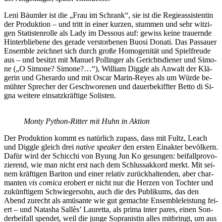
Leni Bä­um­ler ist die „Frau im Schrank“, sie ist die Re­gie­as­sis­ten­tin
der Pro­duk­ti­on – und tritt in ei­ner kur­zen, stum­men und sehr wit­zi­
gen Sta­tis­ten­rol­le als Lady im Des­sous auf: ge­wiss kei­ne trau­ern­de
Hin­ter­blie­be­ne des ge­ra­de ver­stor­be­nen Buo­si Do­na­ti. Das Pas­sau­er
En­sem­ble zeich­net sich durch gro­ße Ho­mo­ge­ni­tät und Spiel­freu­de
aus – und be­sitzt mit Ma­nu­el Pol­lin­ger als Ge­richts­die­ner und Si­mo­
ne („O Si­mo­ne? Si­mo­ne?…“), Wil­liam Diggle als An­walt der Klä­
ge­rin und Gherar­do und mit Os­car Ma­rin-Reyes als um Wür­de be­
müh­ter Spre­cher der Ge­schwo­re­nen und dau­er­be­kiff­ter Bet­to di Si­
gna wei­te­re ein­satz­kräf­ti­ge Solisten.
Mon­ty Py­thon-Rit­ter mit Huhn in Aktion
Der Pro­duk­ti­on kommt es na­tür­lich zu­pass, dass mit Fultz, Leach
und Diggle gleich drei
na­ti­ve spea­k­er
den ers­ten Ein­ak­ter be­völ­kern.
Da­für wird der Schic­chi von By­ung Jun Ko ge­sun­gen: bei­fall­pro­vo­
zie­rend, wie man nicht erst nach dem Schluss­ak­kord merkt. Mit sei­
nem kräf­ti­gen Ba­ri­ton und ei­ner re­la­tiv zu­rück­hal­ten­den, aber char­
man­ten
vis co­mica
er­obert er nicht nur die Her­zen von Toch­ter und
zu­künf­ti­gem Schwie­ger­sohn, auch die des Pu­bli­kums, das den
Abend zu­recht als amü­san­te wie gut ge­mach­te En­sem­ble­leis­tung fei­
ert – und Na­ta­sha Sal­lès’ Lau­ret­ta, als pri­ma in­ter pa­res, ei­nen Son­
der­bei­fall spen­det, weil die jun­ge So­pra­nis­tin al­les mit­bringt, um aus