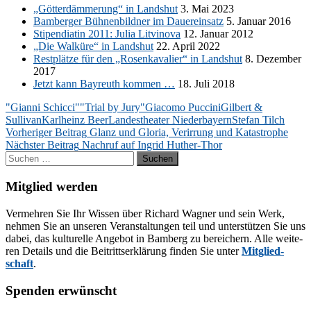
„Göt­ter­däm­me­rung“ in Lands­hut
3. Mai 2023
Bam­ber­ger Büh­nen­bild­ner im Dau­er­ein­satz
5. Ja­nu­ar 2016
Sti­pen­dia­tin 2011: Ju­lia Lit­vi­no­va
12. Ja­nu­ar 2012
„Die Wal­kü­re“ in Lands­hut
22. April 2022
Rest­plät­ze für den „Ro­sen­ka­va­lier“ in Lands­hut
8. De­zem­ber
2017
Jetzt kann Bay­reuth kom­men …
18. Juli 2018
"Gianni Schicci"
"Trial by Jury"
Giacomo Puccini
Gilbert &
Sullivan
Karlheinz Beer
Landestheater Niederbayern
Stefan Tilch
Beitragsnavigation
Vorheriger Beitrag
Glanz und Gloria, Verirrung und Katastrophe
Nächster Beitrag
Nachruf auf Ingrid Huther-Thor
Suchen
nach:
Mitglied werden
Ver­meh­ren Sie Ihr Wis­sen über Ri­chard Wag­ner und sein Werk,
neh­men Sie an un­se­ren Ver­an­stal­tun­gen teil und un­ter­stüt­zen Sie uns
da­bei, das kul­tu­rel­le An­ge­bot in Bam­berg zu be­rei­chern. Alle wei­te­
ren De­tails und die Bei­tritts­er­klä­rung fin­den Sie un­ter
Mit­glied­
schaft
.
Spenden erwünscht