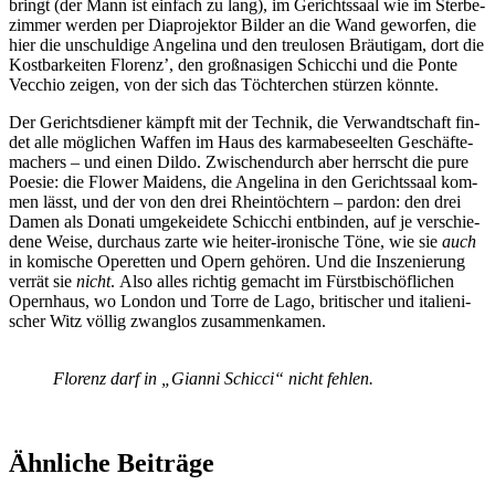
bringt (der Mann ist ein­fach zu lang), im Ge­richts­saal wie im Ster­be­
zim­mer wer­den per Dia­pro­jek­tor Bil­der an die Wand ge­wor­fen, die
hier die un­schul­di­ge An­ge­li­na und den treu­lo­sen Bräu­ti­gam, dort die
Kost­bar­kei­ten Flo­renz’, den groß­na­si­gen Schic­chi und die Pon­te
Vec­chio zei­gen, von der sich das Töch­ter­chen stür­zen könnte.
Der Ge­richts­die­ner kämpft mit der Tech­nik, die Ver­wandt­schaft fin­
det alle mög­li­chen Waf­fen im Haus des kar­ma­be­seel­ten Ge­schäf­te­
ma­chers – und ei­nen Dil­do. Zwi­schen­durch aber herrscht die pure
Poe­sie: die Flower Mai­dens, die An­ge­li­na in den Ge­richts­saal kom­
men lässt, und der von den drei Rhein­töch­tern – par­don: den drei
Da­men als Do­na­ti um­ge­kei­de­te Schic­chi ent­bin­den, auf je ver­schie­
de­ne Wei­se, durch­aus zar­te wie hei­ter-iro­ni­sche Töne, wie sie
auch
in ko­mi­sche Ope­ret­ten und Opern ge­hö­ren. Und die In­sze­nie­rung
ver­rät sie
nicht
. Also al­les rich­tig ge­macht im Fürst­bi­schöf­li­chen
Opern­haus, wo Lon­don und Tor­re de Lago, bri­ti­scher und ita­lie­ni­
scher Witz völ­lig zwang­los zusammenkamen.
Flo­renz darf in „Gi­an­ni Schic­ci“ nicht fehlen.
Ähnliche Beiträge