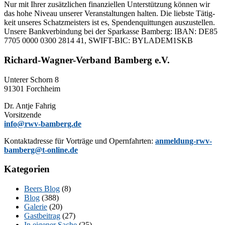
Nur mit Ih­rer zu­sätz­li­chen fi­nan­zi­el­len Un­ter­stüt­zung kön­nen wir
das hohe Ni­veau un­se­rer Ver­an­stal­tun­gen hal­ten. Die liebs­te Tä­tig­
keit un­se­res Schatz­meis­ters ist es, Spen­den­quit­tun­gen aus­zu­stel­len.
Un­se­re Bank­ver­bin­dung bei der Spar­kas­se Bam­berg: IBAN: DE85
7705 0000 0300 2814 41, SWIFT-BIC: BYLADEM1SKB
Richard-Wagner-Verband Bamberg e.V.
Un­te­rer Schorn 8
91301 Forchheim
Dr. Ant­je Fahrig
Vorsitzende
info@rwv-bamberg.de
Kon­takt­adres­se für Vor­trä­ge und Opern­fahr­ten:
anmeldung-rwv-
bamberg@t-online.de
Kategorien
Beers Blog
(8)
Blog
(388)
Galerie
(20)
Gastbeitrag
(27)
In eigener Sache
(25)