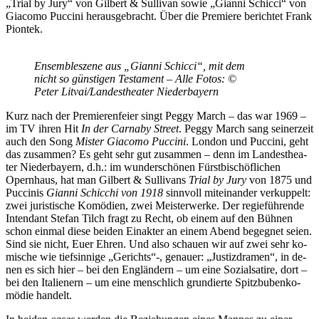
„Tri­al by Jury“ von Gil­bert & Sul­li­van so­wie „Gi­an­ni Schic­ci“ von
Gi­a­co­mo Puc­ci­ni her­aus­ge­bracht. Über die Pre­mie­re be­rich­tet Frank
Piontek.
En­sem­ble­sze­ne aus „Gi­an­ni Schic­ci“, mit dem
nicht so güns­ti­gen Tes­ta­ment – Alle Fo­tos: ©
Pe­ter Litvai/​Landestheater Niederbayern
Kurz nach der Pre­mie­ren­fei­er singt Peg­gy March – das war 1969 –
im TV ih­ren Hit
In der Car­naby Street
. Peg­gy March sang sei­ner­zeit
auch den Song
Mis­ter Gi­a­co­mo Puc­ci­ni
. Lon­don und Puc­ci­ni, geht
das zu­sam­men? Es geht sehr gut zu­sam­men – denn im Lan­des­thea­
ter Nie­der­bay­ern, d.h.: im wun­der­schö­nen Fürst­bi­schöf­li­chen
Opern­haus, hat man Gil­bert & Sul­li­vans
Tri­al by Jury
von 1875 und
Puc­ci­nis
Gi­an­ni Schic­chi von 1918
sinn­voll mit­ein­an­der ver­kup­pelt:
zwei ju­ris­ti­sche Ko­mö­di­en, zwei Meis­ter­wer­ke. Der re­gie­füh­ren­de
In­ten­dant Ste­fan Tilch fragt zu Recht, ob ei­nem auf den Büh­nen
schon ein­mal die­se bei­den Ein­ak­ter an ei­nem Abend be­geg­net sei­en.
Sind sie nicht, Euer Eh­ren. Und also schau­en wir auf zwei sehr ko­
mi­sche wie tief­sin­ni­ge „Ge­richts“-, ge­nau­er: „Jus­tiz­dra­men“, in de­
nen es sich hier – bei den Eng­län­dern – um eine So­zi­al­sa­ti­re, dort –
bei den Ita­lie­nern – um eine mensch­lich grun­dier­te Spitz­bu­ben­ko­
mö­die handelt.