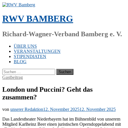
Zum
Inhalt
springen
RWV BAMBERG
Richard-Wagner-Verband Bamberg e. V.
ÜBER UNS
VERANSTALTUNGEN
STIPENDIATEN
BLOG
Suchen
nach:
Gastbeitrag
London und Puccini? Geht das
zusammen?
von
unserer Redaktion
12. November 2025
12. November 2025
Das Lan­des­thea­ter Nie­der­bay­ern hat im Büh­nen­bild von un­se­rem
Mit­glied Karl­heinz Beer ei­nen ju­ris­ti­schen Opern­dop­pel­abend mit