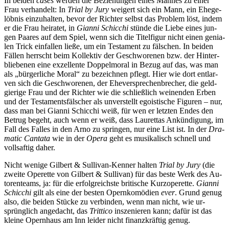
In bei­den
ca­ses
wer­den die Be­zie­hun­gen ei­nes Man­nes zu ei­ner
Frau ver­han­delt: In
Tri­al by Jury
wei­gert sich ein Mann, ein Ehe­ge­
löb­nis ein­zu­hal­ten, be­vor der Rich­ter selbst das Pro­blem löst, in­dem
er die Frau hei­ra­tet, in
Gi­an­ni Schic­chi
stün­de die Lie­be ei­nes jun­
gen Paa­res auf dem Spiel, wenn sich die Ti­tel­fi­gur nicht ei­nen ge­nia­
len Trick ein­fal­len lie­ße, um ein Tes­ta­ment zu fäl­schen. In bei­den
Fäl­len herrscht beim Kol­lek­tiv der Ge­schwo­re­nen bzw. der Hin­ter­
blie­be­nen eine ex­zel­len­te Dop­pel­mo­ral in Be­zug auf das, was man
als „bür­ger­li­che Mo­ral“ zu be­zeich­nen pflegt. Hier wie dort ent­lar­
ven sich die Ge­schwo­re­nen, der Ehe­ver­spre­chen­bre­cher, die geld­
gie­ri­ge Frau und der Rich­ter wie die schließ­lich wei­nen­den Er­ben
und der Tes­ta­ments­fäl­scher als un­ver­stellt ego­is­ti­sche Fi­gu­ren – nur,
dass man bei Gi­an­ni Schic­chi weiß, für wen er letz­ten En­des den
Be­trug be­geht, auch wenn er weiß, dass Lau­ret­t­as An­kün­di­gung, im
Fall des Fal­les in den Arno zu sprin­gen, nur eine List ist. In der
Dra­
ma­tic Can­ta­ta
wie in der
Ope­ra
geht es mu­si­ka­lisch schnell und
voll­saf­tig daher.
Nicht we­ni­ge Gil­bert & Sul­li­van-Ken­ner hal­ten
Tri­al by Jury
(die
zwei­te Ope­ret­te von Gil­bert & Sul­li­van) für das bes­te Werk des Au­
toren­teams, ja: für die er­folg­reichs­te bri­ti­sche Kurz­ope­ret­te.
Gi­an­ni
Schic­chi
gilt als eine der bes­ten Opern­ko­mö­di­en
ever
. Grund ge­nug
also, die bei­den Stü­cke zu ver­bin­den, wenn man nicht, wie ur­
sprüng­lich an­ge­dacht, das
Trit­ti­co
in­sze­nie­ren kann; da­für ist das
klei­ne Opern­haus am Inn lei­der nicht fi­nanz­kräf­tig genug.