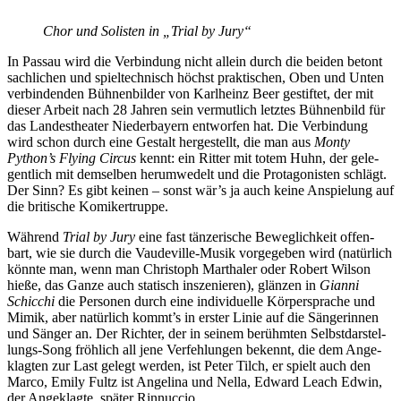
Chor und So­lis­ten in „Tri­al by Jury“
In Pas­sau wird die Ver­bin­dung nicht al­lein durch die bei­den be­tont
sach­li­chen und spiel­tech­nisch höchst prak­ti­schen, Oben und Un­ten
ver­bin­den­den Büh­nen­bil­der von Karl­heinz Beer ge­stif­tet, der mit
die­ser Ar­beit nach 28 Jah­ren sein ver­mut­lich letz­tes Büh­nen­bild für
das Lan­des­thea­ter Nie­der­bay­ern ent­wor­fen hat. Die Ver­bin­dung
wird schon durch eine Ge­stalt her­ge­stellt, die man aus
Mon­ty
Python’s Fly­ing Cir­cus
kennt: ein Rit­ter mit to­tem Huhn, der ge­le­
gent­lich mit dem­sel­ben her­um­we­delt und die Prot­ago­nis­ten schlägt.
Der Sinn? Es gibt kei­nen – sonst wär’s ja auch kei­ne An­spie­lung auf
die bri­ti­sche Komikertruppe.
Wäh­rend
Tri­al by Jury
eine fast tän­ze­ri­sche Be­weg­lich­keit of­fen­
bart, wie sie durch die Vau­de­ville-Mu­sik vor­ge­ge­ben wird (na­tür­lich
könn­te man, wenn man Chris­toph Mar­tha­ler oder Ro­bert Wil­son
hie­ße, das Gan­ze auch sta­tisch in­sze­nie­ren), glän­zen in
Gi­an­ni
Schic­chi
die Per­so­nen durch eine in­di­vi­du­el­le Kör­per­spra­che und
Mi­mik, aber na­tür­lich kommt’s in ers­ter Li­nie auf die Sän­ge­rin­nen
und Sän­ger an. Der Rich­ter, der in sei­nem be­rühm­ten Selbst­dar­stel­
lungs-Song fröh­lich all jene Ver­feh­lun­gen be­kennt, die dem An­ge­
klag­ten zur Last ge­legt wer­den, ist Pe­ter Tilch, er spielt auch den
Mar­co, Emi­ly Fultz ist An­ge­li­na und Nella, Ed­ward Leach Ed­win,
der An­ge­klag­te, spä­ter Rinnuccio.