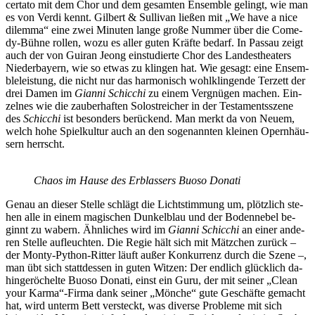
cer­tato mit dem Chor und dem ge­sam­ten En­sem­ble ge­lingt, wie man
es von Ver­di kennt. Gil­bert & Sul­li­van lie­ßen mit „We have a nice
di­lem­ma“ eine zwei Mi­nu­ten lan­ge gro­ße Num­mer über die Co­me­
dy-Büh­ne rol­len, wozu es al­ler gu­ten Kräf­te be­darf. In Pas­sau zeigt
auch der von Gui­ran Je­ong ein­stu­dier­te Chor des Lan­des­thea­ters
Nie­der­bay­ern, wie so et­was zu klin­gen hat. Wie ge­sagt: eine En­sem­
ble­leis­tung, die nicht nur das har­mo­nisch wohl­klin­gen­de Ter­zett der
drei Da­men im
Gi­an­ni Schic­chi
zu ei­nem Ver­gnü­gen ma­chen. Ein­
zel­nes wie die zau­ber­haf­ten So­lo­strei­cher in der Tes­ta­ments­sze­ne
des
Schic­chi
ist be­son­ders be­rü­ckend. Man merkt da von Neu­em,
welch hohe Spiel­kul­tur auch an den so­ge­nann­ten klei­nen Opern­häu­
sern herrscht.
Cha­os im Hau­se des Erb­las­sers Buo­so Donati
Ge­nau an die­ser Stel­le schlägt die Licht­stim­mung um, plötz­lich ste­
hen alle in ei­nem ma­gi­schen Dun­kel­blau und der Bo­den­ne­bel be­
ginnt zu wa­bern. Ähn­li­ches wird im
Gi­an­ni Schic­chi
an ei­ner an­de­
ren Stel­le auf­leuch­ten. Die Re­gie hält sich mit Mätz­chen zu­rück –
der Mon­ty-Py­thon-Rit­ter läuft au­ßer Kon­kur­renz durch die Sze­ne –,
man übt sich statt­des­sen in gu­ten Wit­zen: Der end­lich glück­lich da­
hin­ge­rö­chel­te Buo­so Do­na­ti, einst ein Guru, der mit sei­ner „Clean
your Karma“-Firma dank sei­ner „Mön­che“ gute Ge­schäf­te ge­macht
hat, wird un­term Bett ver­steckt, was di­ver­se Pro­ble­me mit sich