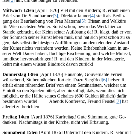
la­re
[2]
auf, um die Sän­ger zu verbinden.
Mitt­woch 12ten
[April 1876] Viel mit den Kin­dern; R. er­hält ei­nen
Brief von Dr. Stand­hart­ner
[3]
, Di­rek­tor Jau­ner
[4]
stellt als Be­din­
gung der Be­ur­lau­bung von Frau Ma­te­r­na
[5]
: Tris­tan und Wal­kü­re
für Wien nächs­ten Win­ter. So ist schon, be­vor das Werk hier zu
Stan­de ge­bracht, der Keim sei­ner Auf­lö­sung da! R. klagt, daß er von
der Schmach sei­ner Kunst le­ben muß, und hat sich jetzt schon zu sa­
gen, daß selbst die hie­si­gen Auf­füh­run­gen an dem elen­den Zu­stand
der Kunst nichts ver­än­dern wer­den. Kei­ne Er­ha­ben­heit kann in un­
se­rer Welt Dau­er ha­ben, flüch­ti­ge Er­schei­nung, und wel­che Müh­sal,
um die­se her­vor­zu­brin­gen! R. mit den Kin­dern in der Me­na­ge­rie,
kehrt mit ei­nem wüs­ten Ein­druck da­von zurück!
Don­ners­tag 13ten
[April 1876] Haus­nö­te, Gou­ver­nan­te Fe­ri­en
wün­schend, Stu­ben­mäd­chen fort etc. Dazu Sieg­fried
[6]
hei­ser. R.
er­hält ei­nen rüh­ren­den Brief von ei­nem Se­mi­na­ris­ten, wel­cher um
Ein­tritt zu den Spie­len bit­tet, aber hin­zu­fügt, daß, wenn dies nicht
mög­lich, er die Hälf­te sei­nes Ge­hal­tes (600 Gul­den jähr­lich) da­für
be­stim­men wür­de! – – – Abends Kon­fe­renz, Freund Feus­tel
[7]
hat
al­ler­lei zu berichten.
Frei­tag 14ten
[April 1876] Kar­frei­tag! Gute Stim­mung, gute Ge­
dan­ken! Nach­mit­tags in der Kir­che, nicht viel Erbauung.
Sonn­abend 15ten
[April 1876] Un­ter­richt den Kin­dern. R. sehr mit