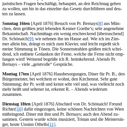
ju­ris­ti­schen Fra­gen be­schäf­tigt, be­haup­tet, an den Reichs­tag ge­hen
zu wol­len, um bis in das ein­zel­ne das Ge­setz durch­füh­ren und deu­
ten zu lassen.
Sonn­tag 16ten
[April 1876] Be­such von Pr. Ber­nays
[8]
aus Mün­
chen, dem größ­ten jetzt le­ben­den Ken­ner Goethe’s; sehr an­ge­neh­me
Be­kannt­schaft. Nach­mit­tags ein we­nig er­schre­ckend [über­ra­schend]
Dr. Schö­naich
[9]
; wir neh­men ihn im Hau­se auf. Wie ich im Zim­
mer al­lein bin, drängt es mich zum Kla­vier, und leicht er­gießt sich
mei­ne Stim­mung in Tö­nen. Die Son­nen­strah­len grü­ßen mich schei­
dend, ich ent­bie­te Ge­dan­ken der Fer­ne, wel­che die Fer­ne nicht emp­
fan­gen wird! Wei­nend be­grü­ße ich R. heim­keh­rend. Abends Pr.
Ber­nays – vie­le „geist­vol­le“ Gespräche.
Mon­tag 17ten
[April 1876] Haus­be­sor­gun­gen, Di­ner für Pr. B., den
Bür­ger­meis­ter, bei wel­chem er wohnt, den Kir­chen­rat. Sehr gute
Stim­mung; der Pr. weiß und kennt sehr viel und, was viel­leicht noch
mehr heißt und sel­te­ner ist, er­kennt R. – Abends wie­der­um
zusammen.
Diens­tag 18ten
[April 1876] Ab­schied von Dr. Schö­naich! Freund
Rich­ter
[10]
da­für ein­ge­zo­gen, kei­ne schö­nen Nach­rich­ten von Wien
mit­brin­gend. Di­ner mit ihm und Pr. Ber­nays; auch den Abend zu­
sam­men. Ges­tern wur­de schön mu­si­ziert, Tris­tan und die Meis­ter­sin­
ger, heu­te Un­sinn Othel­lo
[11]
.