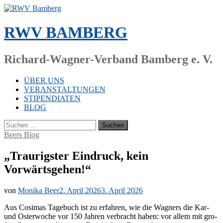
Zum
Inhalt
springen
RWV BAMBERG
Richard-Wagner-Verband Bamberg e. V.
ÜBER UNS
VERANSTALTUNGEN
STIPENDIATEN
BLOG
Suchen
nach:
Beers Blog
„Traurigster Eindruck, kein
Vorwärtsgehen!“
von
Monika Beer
2. April 2026
3. April 2026
Aus Co­si­mas Ta­ge­buch ist zu er­fah­ren, wie die Wag­ners die Kar-
und Os­ter­wo­che vor 150 Jah­ren ver­bracht ha­ben: vor al­lem mit gro­