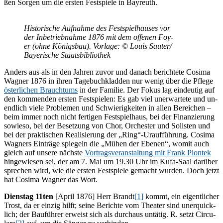
ßen Sor­gen um die ers­ten Fest­spie­le in Bayreuth.
His­to­ri­sche Auf­nah­me des Fest­spiel­hau­ses vor
der In­be­trieb­nah­me 1876 mit dem of­fe­nen Foy­
er (ohne Kö­nigs­bau). Vor­la­ge: © Lou­is Sauter/​
Bayerische Staatsbibliothek
An­ders aus als in den Jah­ren zu­vor und da­nach be­rich­te­te Co­si­ma
Wag­ner 1876 in ih­ren Ta­ge­buch­klad­den nur we­nig über die Pfle­ge
ös­ter­li­chen Brauch­tums
in der Fa­mi­lie. Der Fo­kus lag ein­deu­tig auf
den kom­men­den ers­ten Fest­spie­len: Es gab viel un­er­war­te­te und un­
end­lich vie­le Pro­ble­men und Schwie­rig­kei­ten in al­len Be­rei­chen –
beim im­mer noch nicht fer­ti­gen Fest­spiel­haus, bei der Fi­nan­zie­rung
so­wie­so, bei der Be­set­zung von Chor, Or­ches­ter und So­lis­ten und
bei der prak­ti­schen Rea­li­sie­rung der „Ring“-Uraufführung. Co­si­ma
Wag­ners Ein­trä­ge spie­geln die „Mü­hen der Ebe­nen“, wo­mit auch
gleich auf un­se­re nächs­te
Vor­trags­ver­an­stal­tung mit Frank Piontek
hin­ge­wie­sen sei, der am 7. Mai um 19.30 Uhr im Kufa-Saal dar­über
spre­chen wird, wie die ers­ten Fest­spie­le ge­macht wur­den. Doch jetzt
hat Co­si­ma Wag­ner das Wort.
Diens­tag 11ten
[April 1876] Herr Brandt
[1]
kommt, ein ei­gent­li­cher
Trost, da er ein­zig hilft; sei­ne Be­rich­te vom Thea­ter sind un­er­quick­
lich; der Bau­füh­rer er­weist sich als durch­aus un­tä­tig. R. setzt Cir­cu­