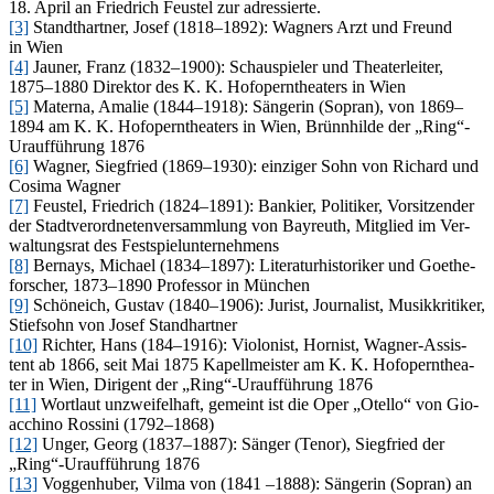
18. April an Fried­rich Feus­tel zur adressierte.
[3]
Standt­hart­ner, Jo­sef (1818–1892): Wag­ners Arzt und Freund
in Wien
[4]
Jau­ner, Franz (1832–1900): Schau­spie­ler und Thea­ter­lei­ter,
1875–1880 Di­rek­tor des K. K. Hof­opern­thea­ters in Wien
[5]
Ma­te­r­na, Ama­lie (1844–1918): Sän­ge­rin (So­pran), von 1869–
1894 am K. K. Hof­opern­thea­ters in Wien, Brünn­hil­de der „Ring“-
Uraufführung 1876
[6]
Wag­ner, Sieg­fried (1869–1930): ein­zi­ger Sohn von Ri­chard und
Co­si­ma Wagner
[7]
Feus­tel, Fried­rich (1824–1891): Ban­kier, Po­li­ti­ker, Vor­sit­zen­der
der Stadt­ver­ord­ne­ten­ver­samm­lung von Bay­reuth, Mit­glied im Ver­
wal­tungs­rat des Festspielunternehmens
[8]
Ber­nays, Mi­cha­el (1834–1897): Li­te­ra­tur­his­to­ri­ker und Goe­the­
for­scher, 1873–1890 Pro­fes­sor in München
[9]
Schön­eich, Gus­tav (1840–1906): Ju­rist, Jour­na­list, Mu­sik­kri­ti­ker,
Stief­sohn von Jo­sef Standhartner
[10]
Rich­ter, Hans (184–1916): Vio­lo­nist, Hor­nist, Wag­ner-As­sis­
tent ab 1866, seit Mai 1875 Ka­pell­meis­ter am K. K. Hof­opern­thea­
ter in Wien, Di­ri­gent der „Ring“-Uraufführung 1876
[11]
Wort­laut un­zwei­fel­haft, ge­meint ist die Oper „Otel­lo“ von Gio­
ac­chi­no Ros­si­ni (1792–1868)
[12]
Un­ger, Ge­org (1837–1887): Sän­ger (Te­nor), Sieg­fried der
„Ring“-Uraufführung 1876
[13]
Vog­gen­hu­ber, Vil­ma von (1841 –1888): Sän­ge­rin (So­pran) an