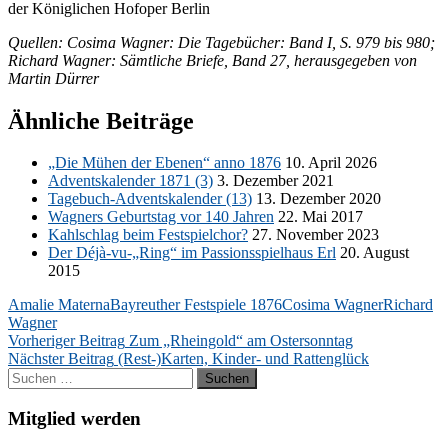
der Kö­nig­li­chen Hof­oper Berlin
Quel­len: Co­si­ma Wag­ner: Die Ta­ge­bü­cher: Band I, S. 979 bis 980;
Ri­chard Wag­ner: Sämt­li­che Brie­fe, Band 27, her­aus­ge­ge­ben von
Mar­tin Dürrer
Ähnliche Beiträge
„Die Mü­hen der Ebe­nen“ anno 1876
10. April 2026
Ad­vents­ka­len­der 1871 (3)
3. De­zem­ber 2021
Ta­ge­buch-Ad­vents­ka­len­der (13)
13. De­zem­ber 2020
Wag­ners Ge­burts­tag vor 140 Jah­ren
22. Mai 2017
Kahl­schlag beim Fest­spiel­chor?
27. No­vem­ber 2023
Der Déjà-vu-„Ring“ im Pas­si­ons­spiel­haus Erl
20. Au­gust
2015
Amalie Materna
Bayreuther Festspiele 1876
Cosima Wagner
Richard
Wagner
Beitragsnavigation
Vorheriger Beitrag
Zum „Rheingold“ am Ostersonntag
Nächster Beitrag
(Rest-)Karten, Kinder- und Rattenglück
Suchen
nach:
Mitglied werden