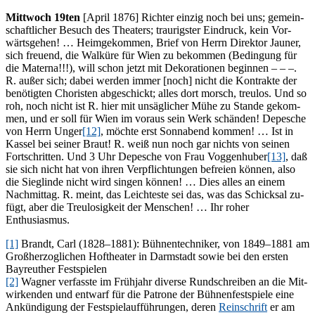
Mitt­woch 19ten
[April 1876] Rich­ter ein­zig noch bei uns; ge­mein­
schaft­li­cher Be­such des Thea­ters; trau­rigs­ter Ein­druck, kein Vor­
wärts­ge­hen! … Heim­ge­kom­men, Brief von Herrn Di­rek­tor Jau­ner,
sich freu­end, die Wal­kü­re für Wien zu be­kom­men (Be­din­gung für
die Ma­te­r­na!!!), will schon jetzt mit De­ko­ra­tio­nen be­gin­nen – – –.
R. au­ßer sich; da­bei wer­den im­mer [noch] nicht die Kon­trak­te der
be­nö­tig­ten Cho­ris­ten ab­ge­schickt; al­les dort morsch, treu­los. Und so
roh, noch nicht ist R. hier mit un­säg­li­cher Mühe zu Stan­de ge­kom­
men, und er soll für Wien im vor­aus sein Werk schän­den! De­pe­sche
von Herrn Un­ger
[12]
, möch­te erst Sonn­abend kom­men! … Ist in
Kas­sel bei sei­ner Braut! R. weiß nun noch gar nichts von sei­nen
Fort­schrit­ten. Und 3 Uhr De­pe­sche von Frau Vog­gen­hu­ber
[13]
, daß
sie sich nicht hat von ih­ren Ver­pflich­tun­gen be­frei­en kön­nen, also
die Sieg­lin­de nicht wird sin­gen kön­nen! … Dies al­les an ei­nem
Nach­mit­tag. R. meint, das Leich­tes­te sei das, was das Schick­sal zu­
fügt, aber die Treu­lo­sig­keit der Men­schen! … Ihr ro­her
Enthusiasmus.
[1]
Brandt, Carl (1828–1881): Büh­nen­tech­ni­ker, von 1849–1881 am
Groß­her­zog­li­chen Hof­thea­ter in Darm­stadt so­wie bei den ers­ten
Bay­reu­ther Festspielen
[2]
Wag­ner ver­fass­te im Früh­jahr di­ver­se Rund­schrei­ben an die Mit­
wir­ken­den und ent­warf für die Pa­tro­ne der Büh­nen­fest­spie­le eine
An­kün­di­gung der Fest­spiel­auf­füh­run­gen, de­ren
Rein­schrift
er am