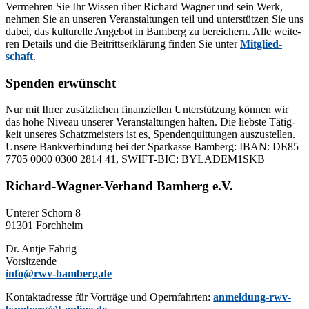
Ver­meh­ren Sie Ihr Wis­sen über Ri­chard Wag­ner und sein Werk,
neh­men Sie an un­se­ren Ver­an­stal­tun­gen teil und un­ter­stüt­zen Sie uns
da­bei, das kul­tu­rel­le An­ge­bot in Bam­berg zu be­rei­chern. Alle wei­te­
ren De­tails und die Bei­tritts­er­klä­rung fin­den Sie un­ter
Mit­glied­
schaft
.
Spenden erwünscht
Nur mit Ih­rer zu­sätz­li­chen fi­nan­zi­el­len Un­ter­stüt­zung kön­nen wir
das hohe Ni­veau un­se­rer Ver­an­stal­tun­gen hal­ten. Die liebs­te Tä­tig­
keit un­se­res Schatz­meis­ters ist es, Spen­den­quit­tun­gen aus­zu­stel­len.
Un­se­re Bank­ver­bin­dung bei der Spar­kas­se Bam­berg: IBAN: DE85
7705 0000 0300 2814 41, SWIFT-BIC: BYLADEM1SKB
Richard-Wagner-Verband Bamberg e.V.
Un­te­rer Schorn 8
91301 Forchheim
Dr. Ant­je Fahrig
Vorsitzende
info@rwv-bamberg.de
Kon­takt­adres­se für Vor­trä­ge und Opern­fahr­ten:
anmeldung-rwv-