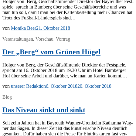
Hol­ger von Berg, Ge­schäfts­füh­ren­der Di­rek­tor der Bay­reu­ther Fest­
spie­le, sprach in Bam­berg über sei­ne Ge­schäfts­be­rei­che und was
man tun soll, da­mit man bei der Kar­ten­be­stel­lung mehr Chan­cen hat.
Trotz des Fu­ß­­ball-Län­­der­­spiels sind…
von
Monika Beer
21. Oktober 2018
Veranstaltungen
,
Vorschau
,
Vortrag
Der „Berg“ vom Grünen Hügel
Hol­ger von Berg, der Ge­schäfts­füh­ren­de Di­rek­tor der Fest­spie­le,
spricht am 16. Ok­to­ber 2018 um 19.30 Uhr im Ho­tel Bam­ber­ger
Hof über sei­ne Ar­beit und dar­über, wie man an Kar­ten kommt.…
von
unserer Redaktion
6. Oktober 2018
20. Oktober 2018
Blog
Das Niveau sinkt und sinkt
Seit zehn Jah­ren hat in Bay­reuth Wa­g­­ner-Ur­en­ke­­lin Ka­tha­ri­na Wag­
ner das Sa­gen. In die­ser Zeit ist das künst­le­ri­sche Ni­veau deut­lich
ge­sun­ken. Da­für ha­ben sich die Prei­se für Ein­tritts­kar­ten fast ver­