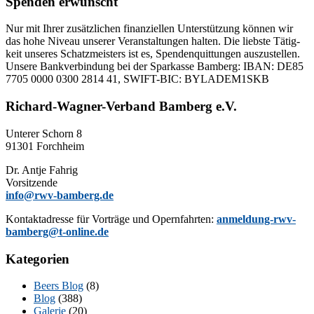
Spenden erwünscht
Nur mit Ih­rer zu­sätz­li­chen fi­nan­zi­el­len Un­ter­stüt­zung kön­nen wir
das hohe Ni­veau un­se­rer Ver­an­stal­tun­gen hal­ten. Die liebs­te Tä­tig­
keit un­se­res Schatz­meis­ters ist es, Spen­den­quit­tun­gen aus­zu­stel­len.
Un­se­re Bank­ver­bin­dung bei der Spar­kas­se Bam­berg: IBAN: DE85
7705 0000 0300 2814 41, SWIFT-BIC: BYLADEM1SKB
Richard-Wagner-Verband Bamberg e.V.
Un­te­rer Schorn 8
91301 Forchheim
Dr. Ant­je Fahrig
Vorsitzende
info@rwv-bamberg.de
Kon­takt­adres­se für Vor­trä­ge und Opern­fahr­ten:
anmeldung-rwv-
bamberg@t-online.de
Kategorien
Beers Blog
(8)
Blog
(388)
Galerie
(20)