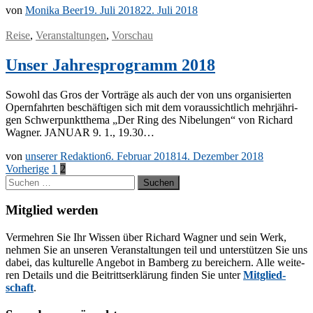
von
Monika Beer
19. Juli 2018
22. Juli 2018
Reise
,
Veranstaltungen
,
Vorschau
Unser Jahresprogramm 2018
So­wohl das Gros der Vor­trä­ge als auch der von uns or­ga­ni­sier­ten
Opern­fahr­ten be­schäf­ti­gen sich mit dem vor­aus­sicht­lich mehr­jäh­ri­
gen Schwer­punkt­the­ma „Der Ring des Ni­be­lun­gen“ von Ri­chard
Wag­ner. JA­NU­AR 9. 1., 19.30…
von
unserer Redaktion
6. Februar 2018
14. Dezember 2018
Seitennummerierung
Vorherige
1
2
Suchen
der
nach:
Beiträge
Mitglied werden
Ver­meh­ren Sie Ihr Wis­sen über Ri­chard Wag­ner und sein Werk,
neh­men Sie an un­se­ren Ver­an­stal­tun­gen teil und un­ter­stüt­zen Sie uns
da­bei, das kul­tu­rel­le An­ge­bot in Bam­berg zu be­rei­chern. Alle wei­te­
ren De­tails und die Bei­tritts­er­klä­rung fin­den Sie un­ter
Mit­glied­
schaft
.