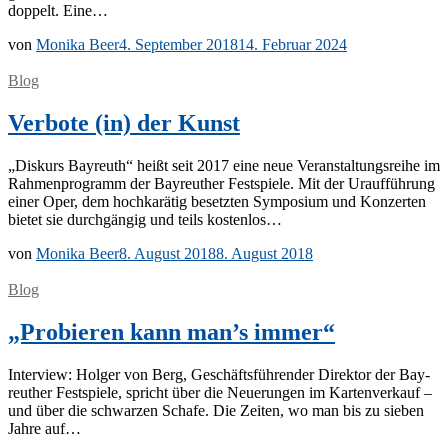
dop­pelt. Eine…
von
Monika Beer
4. September 2018
14. Februar 2024
Blog
Verbote (in) der Kunst
„Dis­kurs Bay­reuth“ heißt seit 2017 eine neue Ver­an­stal­tungs­rei­he im
Rah­men­pro­gramm der Bay­reu­ther Fest­spie­le. Mit der Ur­auf­füh­rung
ei­ner Oper, dem hoch­ka­rä­tig be­setz­ten Sym­po­si­um und Kon­zer­ten
bie­tet sie durch­gän­gig und teils kostenlos…
von
Monika Beer
8. August 2018
8. August 2018
Blog
„Probieren kann man’s immer“
In­ter­view: Hol­ger von Berg, Ge­schäfts­füh­ren­der Di­rek­tor der Bay­
reu­ther Fest­spie­le, spricht über die Neue­run­gen im Kar­ten­ver­kauf –
und über die schwar­zen Scha­fe. Die Zei­ten, wo man bis zu sie­ben
Jah­re auf…