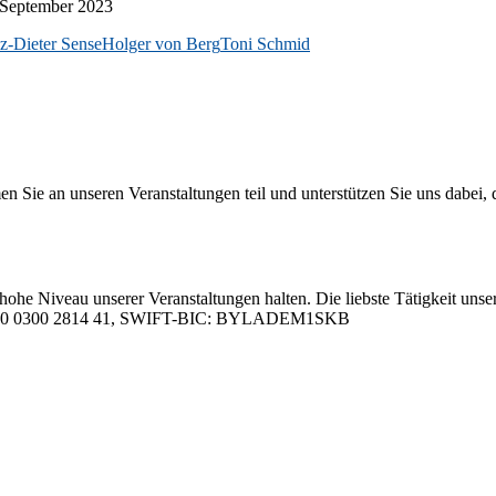
Sep­tem­ber 2023
z-Dieter Sense
Holger von Berg
Toni Schmid
 an un­se­ren Ver­an­stal­tun­gen teil und un­ter­stüt­zen Sie uns da­bei, da
hohe Ni­veau un­se­rer Ver­an­stal­tun­gen hal­ten. Die liebs­te Tä­tig­keit un­se­
05 0000 0300 2814 41, SWIFT-BIC: BYLADEM1SKB