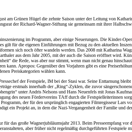
u­gust am Grü­nen Hü­gel die zehn­te Sai­son un­ter der Lei­tung von Ka­tha­
tif­tungs­rat der Ri­chard-Wag­ner-Stif­tung sie ge­mein­sam mit ih­rer Halb­sc
n­sze­nie­rung im Pro­gramm, aber ei­ni­ge Neue­run­gen. Die Kin­der-Oper fe
gilt für die ei­ge­nen Ein­füh­run­gen mit Be­zug zu den ak­tu­el­len In­sze­n
r­men sich noch öf­ter wan­deln wer­den. Das 2008 mit Ka­tha­ri­na Wag­ne
­tha­ler aus dem Jahr 2005, mit der auch die Sai­son er­öff­net wird. Künst
f­fen­heit“ die Rede, was aber nur stimmt, wenn man nicht ge­nau hin­schaut.
ren kann. Apro­pos: Ge­gen­über den Vor­jah­ren gibt es eine Preis­er­hö­hung.
e­nen Preis­ka­te­go­rien wäh­len kann.
res­se­chef der Fest­spie­le, IM bei der Sta­si war. Sei­ne Ent­tar­nung bleibt 
r­trä­ge erst­mals in­ner­halb der „Ring“-Zyklen, die zu­vor sän­ger­scho­nend 
ohengrin“ un­ter An­dris Nel­sons und Hans Neu­en­fels mit Jo­nas Kauf­mann 
zu­gung des neu­en För­der­ver­eins TAff durch die Fest­spiel­lei­te­rin­nen s
gramm, der für den ur­sprüng­lich en­ga­gier­ten Film­re­gis­seur Lars von T
­digt ein Pro­jekt an, in dem die Nazi-Ver­gan­gen­heit der Fa­mi­lie und der
ür das gro­ße Wag­ner­ju­bi­lä­ums­jahr 2013. Beim Pres­se­emp­fang vor der 
an­stal­te­ten, aber frü­her nicht re­gel­mä­ßig durch­ge­führ­ten Fest­spie­l