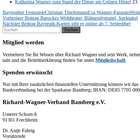
Ka­tha­ri­na Wag­ner zum Stand der Din­ge am Grü­nen Hü­gel
23. 
Bayreuther Festspiele
Christian Thielemann
Eva Wagner-Pasquier
Hein
Beitragsnavigation
Vorheriger Beitrag
Barockes Welttheater, Bühnenfestspiel, Spektakel
Nächster Beitrag
Bayreuth-Karten gibt es online ab 7. September
Suchen
nach:
Mitglied werden
Ver­meh­ren Sie Ihr Wis­sen über Ri­chard Wag­ner und sein Werk, neh­men Sie
tails und die Bei­tritts­er­klä­rung fin­den Sie un­ter
Mit­glied­schaft
.
Spenden erwünscht
Nur mit Ih­rer zu­sätz­li­chen fi­nan­zi­el­len Un­ter­stüt­zung kön­nen wir das 
Bank­ver­bin­dung bei der Spar­kas­se Bam­berg: IBAN: DE85 77
Richard-Wagner-Verband Bamberg e.V.
Un­te­rer Schorn 8
91301 Forchheim
Dr. Ant­je Fahrig
Vorsitzende