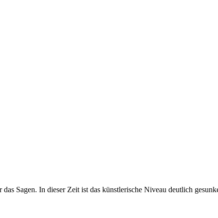
as Sa­gen. In die­ser Zeit ist das künst­le­ri­sche Ni­veau deut­lich ge­sun­ken