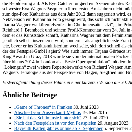
die Be­bil­de­rung auf. Als Eye-Cat­cher fun­giert ein Sze­nen­fo­to des R
schwes­ter Eva Wag­ner-Pas­quier in ih­ren ers­ten Amts­jah­ren nicht mü
zum dpa-Foto Ka­tha­ri­nas aus dem Jahr 2012 dann sug­ge­riert wird, es ze
Netz­ver­si­on ein Ka­tha­ri­na-Foto ge­zeigt wird, das sicht­lich nicht ak­t
tha­ri­na Wag­ner wal­kü­ren­fel­sen­fest im Che­fin­nen­sat­tel sitzt“, „im 
Rein­hard J. Brem­beck und sei­nem Pro­fil-Kom­men­tar vom 24. Juli in d
dem er das Kunst­stück schafft, Ka­tha­ri­na Wag­ner mit dem Fe­mi­nis­mu
„end­lich selbst“ in­sze­nie­ren wird, son­dern – als an­geb­lich ers­te Fra
te­te, be­vor er ins Kul­tus­mi­nis­te­ri­um wech­sel­te, sich dort schnell als 
der der Fest­spiel-GmbH agiert? Wie auch im­mer: Tat­ja­na Gür­ba­ca ist 
Ring Award in Graz, 2013 wur­de sie von der in­ter­na­tio­na­len Fach­zeit­
über hin­aus 2014 in Lon­don als „Bes­te Opern­pro­duk­ti­on“ mit dem In­t
„Lo­hen­grin“ zwei wei­te­re Re­per­toire­wer­ke von Ri­chard Wag­ner. Am T
Wag­ners Te­tra­lo­gie aus der Per­spek­ti­ve von Ha­gen, Sieg­fried und Brü
Erst­ver­öf­fent­li­chung die­ser Bi­lanz in ei­ner kür­ze­ren Ver­si­on am 30.
Ähnliche Beiträge
„Game of Thro­nes“ in Fran­ken
30. Juni 2023
Ab­schied vom Aus­ver­kauft-My­thos
19. Mai 2015
„Sie hat das Schlimms­te hin­ter sich“
27. Juni 2020
Nach den Fest­spie­len ist vor den Fest­spie­len
29. Au­gust 2023
Bay­reuth-Kar­ten gibt es on­line ab 7. Sep­tem­ber
5. Sep­tem­ber 