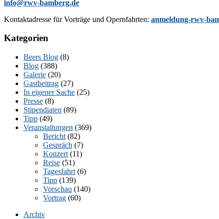
info@rwv-bamberg.de
Kon­takt­adres­se für Vor­trä­ge und Opern­fahr­ten:
anmeldung-rwv-bam
Kategorien
Beers Blog
(8)
Blog
(388)
Galerie
(20)
Gastbeitrag
(27)
In eigener Sache
(25)
Presse
(8)
Stipendiaten
(89)
Tipp
(49)
Veranstaltungen
(369)
Bericht
(82)
Gespräch
(7)
Konzert
(11)
Reise
(51)
Tagesfahrt
(6)
Tipp
(139)
Vorschau
(140)
Vortrag
(60)
Archiv