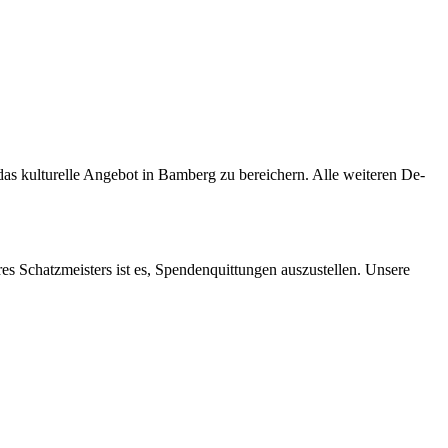
s kul­tu­rel­le An­ge­bot in Bam­berg zu be­rei­chern. Alle wei­te­ren De­
res Schatz­meis­ters ist es, Spen­den­quit­tun­gen aus­zu­stel­len. Un­se­re