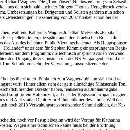
r­va­ter Ri­chard Wag­ners. Die „Tannhäuser“-Neuinszenierung von Se­bas­ti­
ba­kel, aus dem sich bald auch der Di­ri­gent Tho­mas Hen­gel­b­rock ver­ab­
mmt. Um­be­set­zun­gen bei Di­ri­gen­ten und So­lis­ten ge­hö­ren nun schon
Wag­ners „Meistersinger“-Inszenierung von 2007 blei­ben schon bei der
­chen, wäh­rend Ka­tha­ri­na Wag­ner Jo­na­than Mee­se als „Parsifal“-
spiel­lei­te­rin­nen, die spä­ter auch den is­rae­li­schen Bot­schaf­ter
, was das Aus des be­lieb­ten Pu­blic Vie­wings be­deu­tet. Als Haupt­spon­sor
e „Hol­län­der“ un­ter dem für Ste­phan Kim­mig ein­ge­sprun­ge­nen Re­gis­
fan Her­heim auf dem Pro­gramm; die tech­nisch an­spruchs­vol­len Ver­wand­
ch­ter den Um­gang ih­rer Cou­si­nen mit der NS-Ver­gan­gen­heit und die
ent Toni Schmid vor­steht, der Ver­wal­tungs­rats­vor­sit­zen­de der
uf heil­los über­for­dert. Pünkt­lich zum Wag­ner-Jub­liäums­jahr ist das
­rat wirft. Hin­ter al­lem steht der gern all­mäch­ti­ge Mi­nis­te­ria­le Toni
häfts­füh­ren­den Di­rek­tor ha­ben, rea­li­sie­ren als Jub­liäums­ga­be
torf sorgt für ein Buh­kon­zert, auf das der Re­gis­seur ar­ro­gant re­agiert.
ah­res und Al­ek­sand­ar De­nic zum Büh­nen­bild­ner des Jah­res. Weil das
rd auch noch 2018 Ver­wal­tungs­rats­vor­sit­zen­der Schmid zäh­len, der Ka­
schei­det, noch vor Fest­spiel­be­ginn wird der Ver­trag für Ka­tha­ri­na
o kos­ten. We­gen ei­ner tech­ni­schen Pan­ne muss bei der Er­öff­nung –