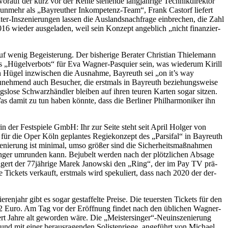
­auf der kurz vor der Ren­te ste­hen­de lang­jäh­ri­ge Tech­nik­di­rek­tor
 nun­mehr als „Bay­reu­ther In­kom­pe­tenz-Team“, Frank Cas­torf lie­fert
­ter-In­sze­nie­run­gen las­sen die Aus­lands­nach­fra­ge ein­bre­chen, die Zahl
6 wie­der aus­ge­la­den, weil sein Kon­zept an­geb­lich „nicht fi­nan­zier­
we­nig Be­geis­te­rung. Der bis­he­ri­ge Be­ra­ter Chris­ti­an Thie­le­mann
­nes „Hü­gel­ver­bots“ für Eva Wag­ner-Pas­quier sein, was wie­der­um Ki­rill
n Hü­gel in­zwi­schen die Aus­nah­me, Bay­reuth sei „on it’s way
 zu­neh­mend auch Be­su­cher, die erst­mals in Bay­reuth be­zie­hungs­wei­se
o­se Schwarz­händ­ler blei­ben auf ih­ren teu­ren Kar­ten so­gar sit­zen.
s da­mit zu tun ha­ben könn­te, dass die Ber­li­ner Phil­har­mo­ni­ker ihn
­rin der Fest­spie­le GmbH: Ihr zur Sei­te steht seit April Hol­ger von
r die Oper Köln ge­plan­tes Re­gie­kon­zept des „Par­si­fal“ in Bay­reuth
­sze­nie­rung ist mi­ni­mal, umso grö­ßer sind die Si­cher­heits­maß­nah­men
ger um­run­den kann. Be­ju­belt wer­den nach der plötz­li­chen Ab­sa­ge
o di­ri­gert der 77jährige Ma­rek Ja­now­ski den „Ring“, der im Pay TV prä­
le Ti­ckets ver­kauft, erst­mals wird spe­ku­liert, dass nach 2020 der der­
ren­jahr gibt es so­gar ge­staf­fel­te Prei­se. Die teu­ers­ten Ti­ckets für den
. 12 Euro. Am Tag vor der Er­öff­nung fin­det nach den üb­li­chen Wag­ner­
un­dert Jah­re alt ge­wor­den wäre. Die „Meistersinger“-Neuinszenierung
und mit ei­ner her­aus­ra­gen­den So­lis­ten­rie­ge, an­ge­führt von Mi­cha­el