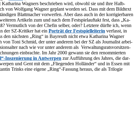
it Ka­tha­ri­na Wag­ners be­schrie­ben wird, ob­wohl sie und ihre Halb­
 noch von Wolf­gang Wag­ner ge­plant wor­den sei. Dass mit dem Bild­text
­di­gen Blatt­ma­cher vor­wer­fen. Aber dass auch in der kor­ri­gier­ba­ren
n wei­te­ren Ar­ti­keln zum und nach dem Fest­spiel­auf­takt fest, dass „Ka­
eiß? Ver­mut­lich von der Che­fin sel­ber, oder? Letz­te­re dürf­te ich, wenn
n der SZ-Kri­ti­ker hat ein
Por­trät der Fest­spiel­lei­te­rin
ver­fasst, in
ass den nächs­ten „Ring“ in Bay­reuth nicht etwa Ka­tha­ri­na Wag­ner
ch von Toni Schmid, der un­ter an­de­rem bei der SZ als Jour­na­list ar­bei­
si­ons­al­ter nach wie vor un­ter an­de­rem als Ver­wal­tungs­rats­vor­sit­zen­
ich­nun­gen ein­brach­te. Im Jahr 2000 ge­wann sie den re­nom­mier­ten
l“-Inszenierung in Ant­wer­pen
zur Auf­füh­rung des Jah­res, die dar­
Ant­wer­pen und Gent mit dem „Flie­gen­den Hol­län­der“ und in Es­sen mit
an­tin Trinks eine ei­ge­ne „Ring“-Fassung her­aus, die als Tri­lo­gie