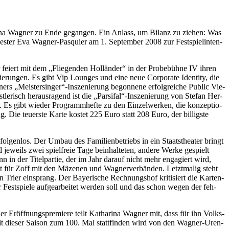
ri­na Wag­ner zu Ende ge­gan­gen. Ein An­lass, um Bi­lanz zu zie­hen: Was
hwes­ter Eva Wag­ner-Pas­quier am 1. Sep­tem­ber 2008 zur Fest­spiel­in­ten­
i­ert mit dem „Flie­gen­den Hol­län­der“ in der Pro­be­büh­ne IV ih­ren
ie­run­gen. Es gibt Vip Loun­ges und eine neue Cor­po­ra­te Iden­ti­ty, die
rs „Meistersinger“-Inszenierung be­gon­ne­ne er­folg­rei­che Pu­blic Vie­
­le­risch her­aus­ra­gend ist die „Parsifal“-Inszenierung von Ste­fan Her­
 Es gibt wie­der Pro­gramm­hef­te zu den Ein­zel­wer­ken, die kon­zep­tio­
 Die teu­ers­te Kar­te kos­tet 225 Euro statt 208 Euro, der bil­ligs­te
fol­gen­los. Der Um­bau des Fa­mi­li­en­be­triebs in ein Staats­thea­ter bringt
je­weils zwei spiel­freie Tage be­inhal­te­ten, an­de­re Wer­ke ge­spielt
in der Ti­tel­par­tie, der im Jahr dar­auf nicht mehr en­ga­giert wird,
orgt für Zoff mit den Mä­ze­nen und Wag­ner­ver­bän­den. Letzt­ma­lig steht
rier ein­sprang. Der Baye­ri­sche Rech­nungs­hof kri­ti­siert die Kar­ten­
 Fest­spie­le auf­ge­ar­bei­tet wer­den soll und das schon we­gen der feh­
Er­öff­nungs­pre­mie­re teilt Ka­tha­ri­na Wag­ner mit, dass für ihn Volks­
e mit die­ser Sai­son zum 100. Mal statt­fin­den wird von den Wag­ner-Ur­en­