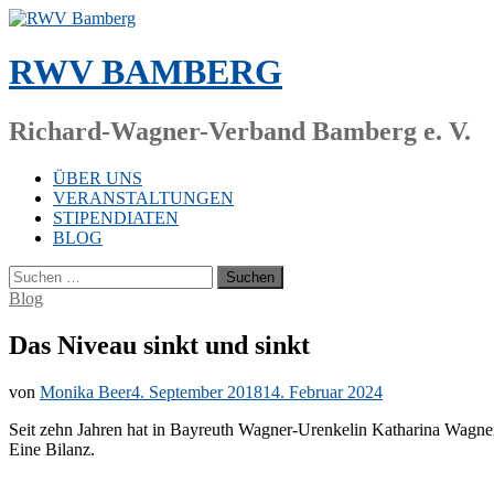
Zum
Inhalt
springen
RWV BAMBERG
Richard-Wagner-Verband Bamberg e. V.
ÜBER UNS
VERANSTALTUNGEN
STIPENDIATEN
BLOG
Suchen
nach:
Blog
Das Niveau sinkt und sinkt
von
Monika Beer
4. September 2018
14. Februar 2024
Seit zehn Jah­ren hat in Bay­reuth Wag­ner-Ur­en­ke­lin Ka­tha­ri­na Wag­ner d
Eine Bilanz.