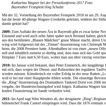
Ka­tha­ri­na Wag­ner bei der Pres­se­kon­fe­renz 2017 Foto:
Bay­reu­ther Festspiele/​Jörg Schulze
Mit der 32. Vor­stel­lung der Bay­reu­ther Fest­spie­le 2018 ist am 29. A
hat die heu­te 40-jäh­ri­ge Wag­ner-Ur­en­ke­lin ge­leis­tet, seit­dem der S
dan­tin ge­kürt hat?
2009:
Zum Auf­takt der neu­en Ära in Bay­reuth gibt es zwar kei­ne Neu­i
Ein­stand und wird auch zehn Jah­re spä­ter noch Be­stand ha­ben; glei­ches 
aus den be­rühm­ten „Blau­en Mäd­chen“ graue Mäu­se macht, de­ren Uni­fo
w­ing wird fort­ge­setzt mit der „Tristan“-Inszenierung von Chris­toph Mar
heim, die 2008 Pre­mie­re hat­te. Al­lent­hal­ben ist von ei­ner „neu­en O
nell und in­halt­lich zu­meist so dürf­tig sind, dass man sich das Geld spa­
Hör­platz 7 Euro statt 6,50 Euro, wo­bei man aus über vier­zig ver­schie­d
2010:
Im Ja­nu­ar wird be­kannt, dass Pe­ter Em­me­rich, der lang­jäh­ri­ge P
mit sich, dass we­gen der Dienst- und Ru­he­zei­ten der re­gu­lä­ren Ta­rif­ve
wer­den müs­sen. Künst­le­risch ein vol­ler Er­folg ist der neue Ratten-„L
weil er bei nur ei­ner Haupt­pro­be feh­len wür­de. Die ein­sei­ti­ge Be­vor­
die „Ring“-Inszenierung des Dra­ma­ti­kers Tank­red Dorst von 2006 im Pro­
ver­ga­be, der Bun­des­rech­nungs­hof wird fol­gen. Ka­tha­ri­na Wag­ner kün
len­den Fi­nan­zie­rung im San­de ver­lau­fen wird.
2011:
Im April sagt Wim Wen­ders ab, der de­si­gnier­te „Ring“-Regisseur f
büh­nen­chef Frank Cas­torf ein­sprin­gen wird. Dass die 1876 erst­mals ver­