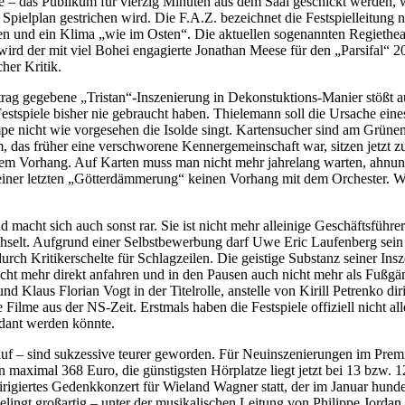
re – das Pu­bli­kum für vier­zig Mi­nu­ten aus dem Saal ge­schickt wer­den, wor
Spiel­plan ge­stri­chen wird. Die F.A.Z. be­zeich­net die Fest­spiel­lei­tung
n­gen und ein Kli­ma „wie im Os­ten“. Die ak­tu­el­len so­ge­nann­ten Re­gie­thea
d der mit viel Bo­hei en­ga­gier­te Jo­na­than Mee­se für den „Par­si­fal“ 201
­cher Kritik.
g ge­ge­be­ne „Tristan“-Inszenierung in De­kon­st­uk­ti­ons-Ma­nier stößt auf 
Fest­spie­le bis­her nie ge­braucht ha­ben. Thie­le­mann soll die Ur­sa­che ei
e nicht wie vor­ge­se­hen die Isol­de singt. Kar­ten­su­cher sind am Grü­ne
um, das frü­her eine ver­schwo­re­ne Ken­ner­ge­mein­schaft war, sit­zen jetzt
em Vor­hang. Auf Kar­ten muss man nicht mehr jah­re­lang war­ten, ah­nungs­l
ei­ner letz­ten „Göt­ter­däm­me­rung“ kei­nen Vor­hang mit dem Or­ches­ter. Wa
d macht sich auch sonst rar. Sie ist nicht mehr al­lei­ni­ge Ge­schäfts­füh­re
elt. Auf­grund ei­ner Selbst­be­wer­bung darf Uwe Eric Lau­fen­berg sein fü
 durch Kri­ti­ker­schel­te für Schlag­zei­len. Die geis­ti­ge Sub­stanz sei­ner In
cht mehr di­rekt an­fah­ren und in den Pau­sen auch nicht mehr als Fuß­gän­
d Klaus Flo­ri­an Vogt in der Ti­tel­rol­le, an­stel­le von Ki­rill Pe­tren­k
il­me aus der NS-Zeit. Erst­mals ha­ben die Fest­spie­le of­fi­zi­ell nicht al
en­dant wer­den könnte.
auf – sind suk­zes­si­ve teu­rer ge­wor­den. Für Neu­in­sze­nie­run­gen im Pre­mie­
­gen ma­xi­mal 368 Euro, die güns­tigs­ten Hör­plat­ze liegt jetzt bei 13 bzw
i­ri­gier­tes Ge­denk­kon­zert für Wie­land Wag­ner statt, der im Ja­nu­ar h
­lingt groß­ar­tig – un­ter der mu­si­ka­li­schen Lei­tung von Phil­ip­pe Jor­dan 