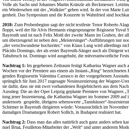
Vol­le als Sachs und Jo­han­nes Mar­tin Kränz­le als Beck­mes­ser. Letzt
ein Wie­der­se­hen mit der „Wal­kü­re“ ge­ben wird. In der von Ma­rie Lui­se 
gen­heit. Das Sym­po­si­um und die Kon­zer­te in Wahn­fried sind hoch­ka­rä
2018:
Zum Pro­ben­be­ginn sagt der nicht text­fes­te Te­nor Ro­ber­to Al
floppt, weil der für Al­vis Her­ma­nis ein­ge­sprun­ge­ne Re­gis­seur Yu­val
Bay­reuth und ist nach Fe­lix Mottl der zwei­te Mann im Gra­ben, der alle
um über­zeu­gend ist ne­ben den „Meistersinger“-Aufführungen nur noch d
„der ver­schwun­de­ne hoch­zei­ter.“ von Klaus Lang wird al­ler­dings nicht
Plá­ci­do Dom­in­go, der als ers­ter Bay­reuth-Sän­ger auch als Di­ri­gent wi
Ta­bu­bruch ist. Dom­in­go wird aus­ge­buht, die mit­ver­ant­wort­li­che Fest­s
Nach­trag 1:
Im ge­ge­be­nen Zeit­raum fes­tigt Ka­tha­ri­na Wag­ner auch al
Wo­chen vor der Pre­mie­re aus ei­nem als Instant-„Ring“ be­zeich­ne­ten P
gen­den Re­gis­seu­rin Va­len­ti­na Car­ras­co in der vor­ge­ge­be­nen Aus­st
sprüng­lich für Juni 2017 zu­ge­sag­te Neu­in­sze­nie­rung der Wag­ner-Ur­en­
sie da­für, dass sie mit zwei vor­han­de­nen Re­gie­bü­chern aus dem Nach
Aus­stieg: Die an der Oper Leip­zig ge­plan­te Pre­mie­re von Wag­ners „Tann
tung je­ner In­sze­nie­rung, die Ka­tha­ri­na Wag­ner im Som­mer 2009 auf ih­
an­dern­orts ge­spiel­te, üb­ri­gens se­hens­wer­te „Tannhäuser“-Inszenieru
Schirm­er in Bay­reuth di­ri­gie­ren wür­de: Vor­aus­sicht­lich im No­vem­b
da­ma­li­gen Dra­ma­tur­gen Ro­bert Sol­lich, in Bu­da­pest rea­li­siert hat.
Nach­trag 2:
Dass man das al­les na­tür­lich auch ganz an­ders se­hen kann,
nu­el Brug, Feuil­le­ton-Mit­ar­bei­ter der „Welt“ und un­ter an­de­rem Mo­de­r