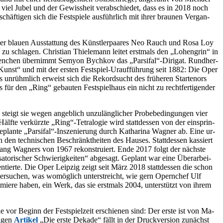
el Ju­bel und der Ge­wiss­heit ver­ab­schie­det, dass es in 2018 noch
häf­ti­gen sich die Fest­spie­le aus­führ­lich mit ih­rer brau­nen Ver­gan­
 der blau­en Aus­stat­tung des Künst­ler­paa­res Neo Rauch und Rosa Loy
u schla­gen. Chris­ti­an Thie­le­mann lei­tet erst­mals den „Lo­hen­grin“ in
t Haen­chen über­nimmt Se­my­on Bych­kov das „Parsifal“-Dirigat. Rund­her­
unst“ und mit der ers­ten Fest­spiel-Ur­auf­füh­rung seit 1882: Die Oper
un­rühm­lich er­weist sich die Re­kord­sucht des frü­he­ren Star­te­nors
s für den „Ring“ ge­bau­ten Fest­spiel­haus ein nicht zu recht­fer­ti­gen­der
teigt sie we­gen an­geb­lich un­zu­läng­li­cher Pro­be­be­din­gun­gen vier
lf­te ver­kürz­te „Ring“-Tetralogie wird statt­des­sen von der ein­sprin­
15 ge­plan­te „Parsifal“-Inszenierung durch Ka­tha­ri­na Wag­ner ab. Eine ur­
n den tech­ni­schen Be­schränkt­hei­ten des Hau­ses. Statt­des­sen kas­siert
­gang Wag­ners von 1967 re­kon­stru­iert. Ende 2017 folgt der nächs­te
to­ri­scher Schwie­rig­kei­ten“ ab­ge­sagt. Ge­plant war eine Über­ar­bei­
­sen­tier­te. Die Oper Leip­zig zeigt seit März 2018 statt­des­sen die schon
 ver­su­chen, was wo­mög­lich un­ter­streicht, wie gern Opern­chef Ulf
mie­re ha­ben, ein Werk, das sie erst­mals 2004, un­ter­stützt von ih­rem
ie vor Be­ginn der Fest­spiel­zeit er­schie­nen sind: Der ers­te ist von Ma­
ti­gen
Ar­ti­kel
„Die ers­te De­ka­de“ fällt in der Druck­ver­si­on zu­nächst