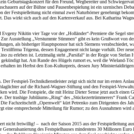
ibt kein Ge­burts­tags­kon­zert für den Freund, Weg­be­rei­ter und Schwie­ge
 Zu­schau­ern auf der Büh­ne und Pau­sen­be­spie­lung ist ein sze­ni­sches De­
on der Fest­spiel­lei­tung nicht ein­mal zwei Na­tur­hör­ner ge­neh­migt be­ko
n­dert. Das wirkt sich auch auf den Kar­ten­ver­kauf aus. Bei Ka­tha­ri­na 
d Ev­ge­ny Ni­ki­tin vier Tage vor der „Holländer“-Premiere die Se­gel strei
Zur Aus­stel­lung „Ver­stumm­te Stim­men“ gibt es kein Gruß­wort von den Fest­
el­lun­gen, als bis­he­ri­ger Haupt­spon­sor hat sich Sie­mens ver­ab­schie­det
ex­til­fir­ma Tri­gema, des­sen En­ga­ge­ment nicht lan­ge vor­hält. Der neu
Kino zu er­le­ben ist. Letzt­ma­lig steht „Par­si­fal“ in der Re­gie von Ste­
als ge­kün­digt hat. Am Ran­de des Hü­gels ru­mort es, weil die Wie­land-Tö
 er­hal­ten im Herbst den Eon-Kul­tur­preis, des­sen Jury Mi­nis­te­ri­al­di­ri­g
. Der Fest­spiel-Tech­nik­dienst­leis­ter zeigt sich nicht nur im ers­ten An­la
ag­lich­ter auf die Ri­chard-Wag­ner-Stif­tung und den Fest­spiel-Ver­wal­tungs
en wird. Die Fest­spie­le, die mit Heinz Die­ter Sen­se jetzt auch ei­nen Ge­sc
­le. Der tra­shi­ge Jubiläums-„Ring“ des „Stü­cke­zer­trüm­me­rers“ Frank Cas­
los. Die Fach­zeit­schrift „Opern­welt“ kürt Pe­tren­ko zum Di­ri­gen­ten des J
ll, sorgt eine ent­spre­chen­de Mit­tei­lung für Ru­mor; zu den Aus­nah­men wi
t nicht frei­wil­lig! – nach der Sai­son 2015 aus der Fest­spiel­lei­tung aus­
de Ge­ne­ral­sa­nie­rung des Fest­spiel­hau­ses min­des­tens 30 Mil­lio­nen Eur