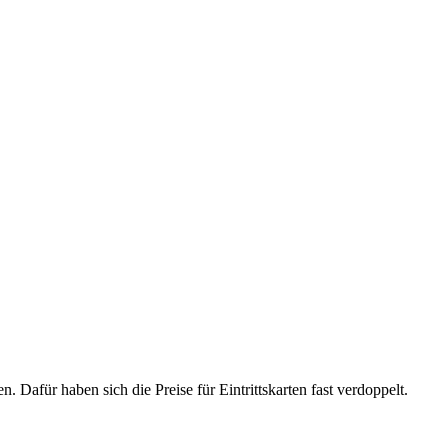
. Da­für ha­ben sich die Prei­se für Ein­tritts­kar­ten fast ver­dop­pelt.