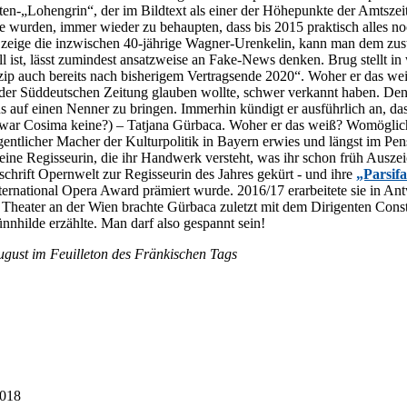
atten-„Lohengrin“, der im Bild­text als ei­ner der Hö­he­punk­te der Amts­ze
de wur­den, im­mer wie­der zu be­haup­ten, dass bis 2015 prak­tisch al­les
i­ge die in­zwi­schen 40-jäh­ri­ge Wag­ner-Ur­en­ke­lin, kann man dem zu­stän
u­ell ist, lässt zu­min­dest an­satz­wei­se an Fake-News den­ken. Brug stellt i
Prin­zip auch be­reits nach bis­he­ri­gem Ver­trags­en­de 2020“. Wo­her er das w
er Süd­deut­schen Zei­tung glau­ben woll­te, schwer ver­kannt ha­ben. Den
s auf ei­nen Nen­ner zu brin­gen. Im­mer­hin kün­digt er aus­führ­lich an, d
u (war Co­si­ma kei­ne?) – Tat­ja­na Gür­ba­ca. Wo­her er das weiß? Wo­mög­li
ei­gent­li­cher Ma­cher der Kul­tur­po­li­tik in Bay­ern er­wies und längst im Pen­
eine Re­gis­seu­rin, die ihr Hand­werk ver­steht, was ihr schon früh Aus­ze
schrift Opern­welt zur Re­gis­seu­rin des Jah­res ge­kürt - und ihre
„Parsifa
er­na­tio­nal Ope­ra Award prä­miert wur­de. 2016/17 er­ar­bei­te­te sie in 
hea­ter an der Wien brach­te Gür­ba­ca zu­letzt mit dem Di­ri­gen­ten Con­st
nn­hil­de er­zähl­te. Man darf also ge­spannt sein!
 Au­gust im Feuil­le­ton des Frän­ki­schen Tags
2018