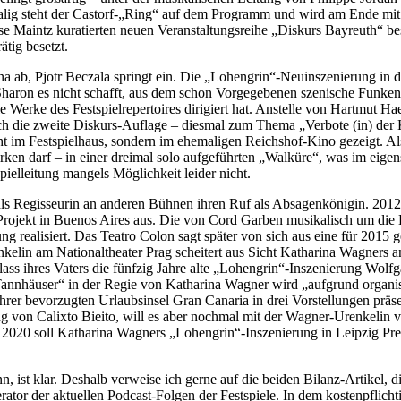
­ma­lig steht der Castorf-„Ring“ auf dem Pro­gramm und wird am Ende mit vi
Maintz ku­ra­tier­ten neu­en Ver­an­stal­tungs­rei­he „Dis­kurs Bay­reuth“ be­sc
­tig besetzt.
ag­na ab, Pjotr Be­c­za­la springt ein. Die „Lohengrin“-Neuinszenierung in
 Sharon es nicht schafft, aus dem schon Vor­ge­ge­be­nen sze­ni­sche Fun­ken z
 Wer­ke des Fest­spiel­re­per­toires di­ri­giert hat. An­stel­le von Hart­mu
ie zwei­te Dis­kurs-Auf­la­ge – dies­mal zum The­ma „Ver­bo­te (in) der K
 im Fest­spiel­haus, son­dern im ehe­ma­li­gen Reichs­hof-Kino ge­zeigt. Als 
r­ken darf – in ei­ner drei­mal solo auf­ge­führ­ten „Wal­kü­re“, was im ei­gen
piel­lei­tung man­gels Mög­lich­keit lei­der nicht.
s Re­gis­seu­rin an an­de­ren Büh­nen ih­ren Ruf als Ab­sa­gen­kö­ni­gin. 2012 s
ro­jekt in Bue­nos Ai­res aus. Die von Cord Gar­ben mu­si­ka­lisch um die Hä
at­tung rea­li­siert. Das Tea­t­ro Co­lon sagt spä­ter von sich aus eine für 20
ke­lin am Na­tio­nal­thea­ter Prag schei­tert aus Sicht Ka­tha­ri­na Wag­ners a
­lass ih­res Va­ters die fünf­zig Jah­re alte „Lohengrin“-Inszenierung Wolf
­häu­ser“ in der Re­gie von Ka­tha­ri­na Wag­ner wird „auf­grund or­ga­ni­sa­
rer be­vor­zug­ten Ur­laubs­in­sel Gran Ca­na­ria in drei Vor­stel­lun­gen prä
ng von Ca­lix­to Biei­to, will es aber noch­mal mit der Wag­ner-Ur­en­ke­lin
er 2020 soll Ka­tha­ri­na Wag­ners „Lohengrin“-Inszenierung in Leip­zig Pre­
 ist klar. Des­halb ver­wei­se ich ger­ne auf die bei­den Bi­lanz-Ar­ti­kel, d
a­tor der ak­tu­el­len Pod­cast-Fol­gen der Fest­spie­le. In dem kos­ten­pflich­