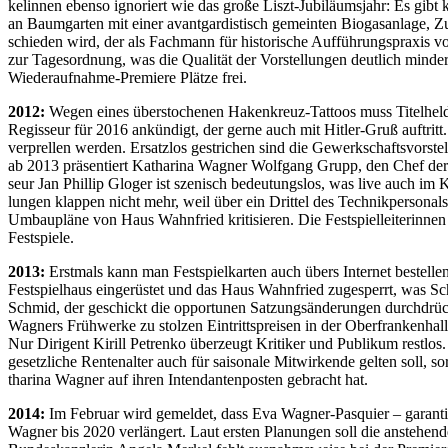
ke­lin­nen eben­so igno­riert wie das gro­ße Liszt-Ju­bi­lä­ums­jahr: Es g
an Baum­gar­ten mit ei­ner avant­gar­dis­tisch ge­mein­ten Bio­gas­an­la­ge,
schie­den wird, der als Fach­mann für his­to­ri­sche Auf­füh­rungs­pra­xis v
zur Ta­ges­ord­nung, was die Qua­li­tät der Vor­stel­lun­gen deut­lich mi
Wie­der­auf­nah­me-Pre­mie­re Plät­ze frei.
2012:
We­gen ei­nes über­sto­che­nen Ha­ken­kreuz-Tat­toos muss Ti­tel­hel
Regisseur für 2016 an­kün­digt, der ger­ne auch mit Hit­ler-Gruß auf­tritt. 
ver­prel­len wer­den. Er­satz­los ge­stri­chen sind die Ge­werk­schafts­vor­st
ab 2013 prä­sen­tiert Ka­tha­ri­na Wag­ner Wolf­gang Grupp, den Chef der T
seur Jan Phil­lip Glo­ger ist sze­nisch be­deu­tungs­los, was live auch im 
lun­gen klap­pen nicht mehr, weil über ein Drit­tel des Tech­nik­per­so­n
Um­bau­plä­ne von Haus Wahn­fried kri­ti­sie­ren. Die Fest­spiel­lei­te­rin­nen
Festspiele.
2013:
Erst­mals kann man Fest­spiel­kar­ten auch übers In­ter­net be­stel­len
Fest­spiel­haus ein­ge­rüs­tet und das Haus Wahn­fried zu­ge­sperrt, was Schl
Schmid, der ge­schickt die op­por­tu­nen Sat­zungs­än­de­run­gen durch­drü­ck
Wag­ners Früh­wer­ke zu stol­zen Ein­tritts­prei­sen in der Ober­fran­ken­hal
Nur Di­ri­gent Ki­rill Pe­tren­ko über­zeugt Kri­ti­ker und Pu­bli­kum rest­
ge­setz­li­che Ren­ten­al­ter auch für sai­so­na­le Mit­wir­ken­de gel­ten so
tha­ri­na Wag­ner auf ih­ren In­ten­dan­ten­pos­ten ge­bracht hat.
2014:
Im Fe­bru­ar wird ge­mel­det, dass Eva Wag­ner-Pas­quier – ga­ran­tier
Wag­ner bis 2020 ver­län­gert. Laut ers­ten Pla­nun­gen soll die an­ste­hen­