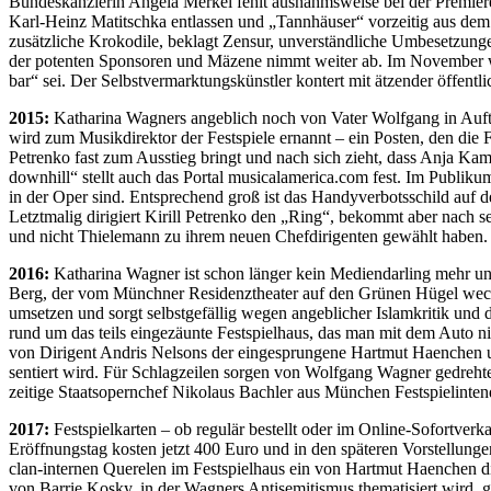
Bun­des­kanz­le­rin An­ge­la Mer­kel fehlt aus­nahms­wei­se bei der Pre­mie­
Karl-Heinz Ma­titsch­ka ent­las­sen und „Tann­häu­ser“ vor­zei­tig aus dem 
zu­sätz­li­che Kro­ko­di­le, be­klagt Zen­sur, un­ver­ständ­li­che Um­be­set­zu
der po­ten­ten Spon­so­ren und Mä­ze­ne nimmt wei­ter ab. Im No­vem­ber wir
bar“ sei. Der Selbst­ver­mark­tungs­künst­ler kon­tert mit ät­zen­der öf­fent­li
2015:
Ka­tha­ri­na Wag­ners an­geb­lich noch von Va­ter Wolf­gang in Auf­tra
wird zum Mu­sik­di­rek­tor der Fest­spie­le er­nannt – ein Pos­ten, den die 
Pe­tren­ko fast zum Aus­stieg bringt und nach sich zieht, dass Anja Kam­p
downhill“ stellt auch das Por­tal mu​si​ca​l​ame​ri​ca​.com fest. Im Pu­bli­k
in der Oper sind. Ent­spre­chend groß ist das Han­dy­ver­bots­schild auf d
Letzt­ma­lig di­ri­giert Ki­rill Pe­tren­ko den „Ring“, be­kommt aber nach s
und nicht Thie­le­mann zu ih­rem neu­en Chef­di­ri­gen­ten ge­wählt haben.
2016:
Ka­tha­ri­na Wag­ner ist schon län­ger kein Me­di­en­dar­ling mehr un
Berg, der vom Münch­ner Re­si­denz­thea­ter auf den Grü­nen Hü­gel wech­s
um­set­zen und sorgt selbst­ge­fäl­lig we­gen an­geb­li­cher Is­lam­kri­tik und
rund um das teils ein­ge­zäun­te Fest­spiel­haus, das man mit dem Auto ni
von Di­ri­gent An­dris Nel­sons der ein­ge­sprun­ge­ne Hart­mut Haen­chen un
sen­tiert wird. Für Schlag­zei­len sor­gen von Wolf­gang Wag­ner ge­dreh­te F
zei­ti­ge Staats­opern­chef Ni­ko­laus Bach­ler aus Mün­chen Fest­spiel­in­t
2017:
Fest­spiel­kar­ten – ob re­gu­lär be­stellt oder im On­line-So­fort­ver­k
Er­öff­nungs­tag kos­ten jetzt 400 Euro und in den spä­te­ren Vor­stel­lun
clan-in­ter­nen Que­re­len im Fest­spiel­haus ein von Hart­mut Haen­chen d
von Bar­rie Kos­ky, in der Wag­ners An­ti­se­mi­tis­mus the­ma­ti­siert wird, ge