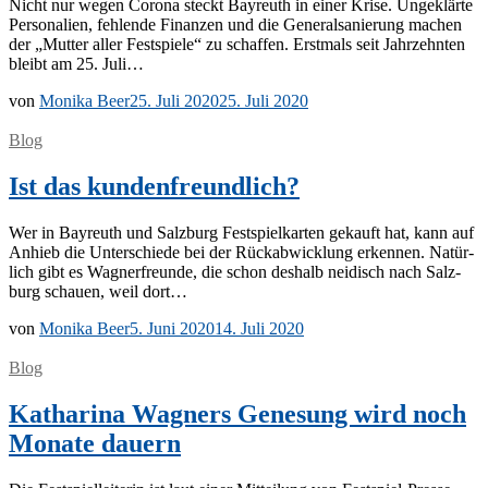
Nicht nur we­gen Co­ro­na steckt Bay­reuth in ei­ner Kri­se. Un­ge­klär­te
Per­so­na­li­en, feh­len­de Fi­nan­zen und die Ge­ne­ral­sa­nie­rung ma­chen
der „Mut­ter al­ler Fest­spie­le“ zu schaf­fen. Erst­mals seit Jahr­zehn­ten
bleibt am 25. Juli…
von
Monika Beer
25. Juli 2020
25. Juli 2020
Blog
Ist das kundenfreundlich?
Wer in Bay­reuth und Salz­burg Fest­spiel­kar­ten ge­kauft hat, kann auf
An­hieb die Un­ter­schie­de bei der Rück­ab­wick­lung er­ken­nen. Na­tür­
lich gibt es Wag­ner­freun­de, die schon des­halb nei­disch nach Salz­
burg schau­en, weil dort…
von
Monika Beer
5. Juni 2020
14. Juli 2020
Blog
Katharina Wagners Genesung wird noch
Monate dauern