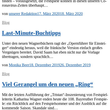
fin­den – vor­aus­ge­setzt, die Fest­spie­le kön­nen in die­sen un­se­ren Co­
ro­na­­vi­rus-Zei­­ten überhaupt…
von
unserer Redaktion
17. März 2020
18. März 2020
Blog
Last-Minute-Buchtipps
Un­ter den neu­en Wag­ner­bü­chern ragt der „Opern­füh­rer für Ein­stei­
ger“ ein­deu­tig her­aus, weil die frän­ki­sche Ver­si­on ein­fach gro­ßes
Ver­gnü­gen be­rei­tet. Da­vid Saam hat eben nicht nur die Vor­la­ge
über­tra­gen, son­dern sprachlich…
von
Monika Beer
18. Dezember 2019
26. Dezember 2019
Blog
Viel Gerangel um den neuen „Ring“
Mit der letz­ten Auf­füh­rung der „Tristan“-Inszenierung von Fest­spiel­
lei­te­rin Ka­tha­ri­na Wag­ner en­den heu­te die 108. Bay­reu­ther Fest­spie­
le: ein Rück­blick auf den Fest­spiel­som­mer und der Aus­blick auf die
kom­men­de Sai­son. Skan­da­le sind…