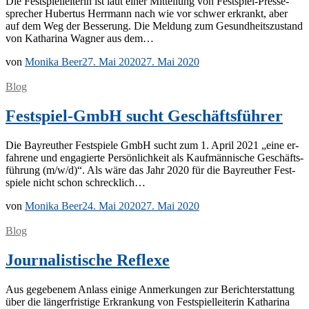
Die Fest­spiel­lei­te­rin ist laut ei­ner Mit­tei­lung von Fes­t­­spiel-Pres­­se­
spre­cher Hu­ber­tus Herr­mann nach wie vor schwer er­krankt, aber
auf dem Weg der Bes­se­rung. Die Mel­dung zum Ge­sund­heits­zu­stand
von Ka­tha­ri­na Wag­ner aus dem…
von
Monika Beer
27. Mai 2020
27. Mai 2020
Blog
Festspiel-GmbH sucht Geschäftsführer
Die Bay­reu­ther Fest­spie­le GmbH sucht zum 1. April 2021 „eine er­
fah­re­ne und en­ga­gier­te Per­sön­lich­keit als Kauf­män­ni­sche Ge­schäfts­
füh­rung (m/​​w/​​d)“. Als wäre das Jahr 2020 für die Bay­reu­ther Fest­
spie­le nicht schon schrecklich…
von
Monika Beer
24. Mai 2020
27. Mai 2020
Blog
Journalistische Reflexe
Aus ge­ge­be­nem An­lass ei­ni­ge An­mer­kun­gen zur Be­richt­erstat­tung
über die län­ger­fris­ti­ge Er­kran­kung von Fest­spiel­lei­te­rin Ka­tha­ri­na