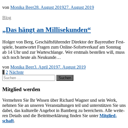
von
Monika Beer
28. August 2019
27. August 2019
Blog
„Das hängt an Millisekunden“
Hol­ger von Berg, Ge­schäfts­füh­ren­der Di­rek­tor der Bay­reu­ther Fest­
spie­le, be­ant­wor­tet Fra­gen zum On­­li­ne-So­­for­t­­ver­­­kauf am Sonn­tag
ab 14 Uhr und zur War­te­schlan­ge. Wer erst­mals be­stel­len will, muss
sich noch heu­te als Neukunde…
von
Monika Beer
3. April 2019
7. August 2019
Seitennummerierung
1
2
Nächste
Suchen
der
nach:
Beiträge
Mitglied werden
Ver­meh­ren Sie Ihr Wis­sen über Ri­chard Wag­ner und sein Werk,
neh­men Sie an un­se­ren Ver­an­stal­tun­gen teil und un­ter­stüt­zen Sie uns
da­bei, das kul­tu­rel­le An­ge­bot in Bam­berg zu be­rei­chern. Alle wei­te­
ren De­tails und die Bei­tritts­er­klä­rung fin­den Sie un­ter
Mit­glied­
schaft
.