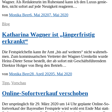
Wag­ner. Als Re­dak­teu­rin im Ru­he­stand kann ich den Lu­xus ge­nie­
ßen, nicht so­fort auf jede Neu­ig­keit reagieren…
von
Monika Beer
6. Mai 2020
7. Mai 2020
Blog
Katharina Wagner ist „längerfristig
erkrankt“
Die Fest­spiel­che­fin kann ihr Amt „bis auf wei­te­res“ nicht wahr­neh­
men. Zum kom­mis­sa­ri­schen Ver­tre­ter der Wa­g­­ner-Ur­en­ke­­lin wur­de
Heinz-Die­­ter Sen­se be­stellt, der ab so­fort mit Ge­schäfts­füh­ren­dem
Di­rek­tor Hol­ger von Berg den Betrieb…
von
Monika Beer
28. April 2020
5. Mai 2020
Tipp
,
Vorschau
Online-Sofortverkauf verschoben
Der ur­sprüng­lich für 29. März 2020 um 14 Uhr ge­plan­te On­­li­ne-So­­
for­t­­ver­­­kauf der Bay­reu­ther Fest­spie­le wird wohl erst Ende Mai statt­