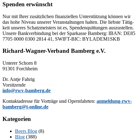
Spenden erwünscht
Nur mit Ih­rer zu­sätz­li­chen fi­nan­zi­el­len Un­ter­stüt­zung kön­nen wir
das hohe Ni­veau un­se­rer Ver­an­stal­tun­gen hal­ten. Die liebs­te Tä­tig­
keit un­se­res Schatz­meis­ters ist es, Spen­den­quit­tun­gen aus­zu­stel­len.
Un­se­re Bank­ver­bin­dung bei der Spar­kas­se Bam­berg: IBAN: DE85
7705 0000 0300 2814 41, SWIFT-BIC: BYLADEM1SKB
Richard-Wagner-Verband Bamberg e.V.
Un­te­rer Schorn 8
91301 Forchheim
Dr. Ant­je Fahrig
Vorsitzende
info@rwv-bamberg.de
Kon­takt­adres­se für Vor­trä­ge und Opern­fahr­ten:
anmeldung-rwv-
bamberg@t-online.de
Kategorien
Beers Blog
(8)
Blog
(388)