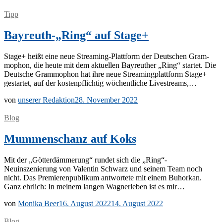
Tipp
Bayreuth-„Ring“ auf Stage+
Stage+ heißt eine neue Stre­a­­ming-Plat­t­­form der Deut­schen Gram­
mo­phon, die heu­te mit dem ak­tu­el­len Bay­reu­ther „Ring“ star­tet. Die
Deut­sche Gram­mo­phon hat ihre neue Strea­ming­platt­form Stage+
ge­star­tet, auf der kos­ten­pflich­tig wö­chent­li­che Livestreams,…
von
unserer Redaktion
28. November 2022
Blog
Mummenschanz auf Koks
Mit der „Göt­ter­däm­me­rung“ run­det sich die „Ring“-
Neuinszenierung von Va­len­tin Schwarz und sei­nem Team noch
nicht. Das Pre­mie­ren­pu­bli­kum ant­wor­te­te mit ei­nem Bu­hor­kan.
Ganz ehr­lich: In mei­nem lan­gen Wag­ner­le­ben ist es mir…
von
Monika Beer
16. August 2022
14. August 2022
Blog