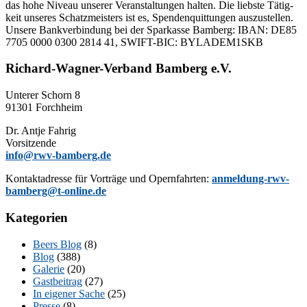
das hohe Ni­veau un­se­rer Ver­an­stal­tun­gen hal­ten. Die liebs­te Tä­tig­
keit un­se­res Schatz­meis­ters ist es, Spen­den­quit­tun­gen aus­zu­stel­len.
Un­se­re Bank­ver­bin­dung bei der Spar­kas­se Bam­berg: IBAN: DE85
7705 0000 0300 2814 41, SWIFT-BIC: BYLADEM1SKB
Richard-Wagner-Verband Bamberg e.V.
Un­te­rer Schorn 8
91301 Forchheim
Dr. Ant­je Fahrig
Vorsitzende
info@rwv-bamberg.de
Kon­takt­adres­se für Vor­trä­ge und Opern­fahr­ten:
anmeldung-rwv-
bamberg@t-online.de
Kategorien
Beers Blog
(8)
Blog
(388)
Galerie
(20)
Gastbeitrag
(27)
In eigener Sache
(25)
Presse
(8)