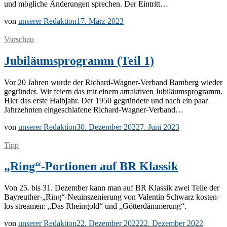
und mög­li­che Än­de­run­gen spre­chen. Der Eintritt…
von
unserer Redaktion
17. März 2023
Vorschau
Jubiläumsprogramm (Teil 1)
Vor 20 Jah­ren wur­de der Ri­­chard-Wa­g­­ner-Ver­­­band Bam­berg wie­der
ge­grün­det. Wir fei­ern das mit ei­nem at­trak­ti­ven Ju­bi­lä­ums­pro­gramm.
Hier das ers­te Halb­jahr. Der 1950 ge­grün­de­te und nach ein paar
Jahr­zehn­ten ein­ge­schla­fe­ne Richard-Wagner-Verband…
von
unserer Redaktion
30. Dezember 2022
7. Juni 2023
Tipp
„Ring“-Portionen auf BR Klassik
Von 25. bis 31. De­zem­ber kann man auf BR Klas­sik zwei Tei­le der
Bayreuther-„Ring“-Neuinszenierung von Va­len­tin Schwarz kos­ten­
los strea­men: „Das Rhein­gold“ und „Göt­ter­däm­me­rung“.
von
unserer Redaktion
22. Dezember 2022
22. Dezember 2022