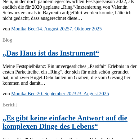
Nein, in der noch pan­de­mie­ge­schwäch­ten Fest­spiel­sai­son 2022, als
end­lich die für 2020 ge­plan­te „Ring“-Inszenierung von Va­len­tin
Schwarz erst­mals in Bay­reuth auf­ge­führt wer­den konn­te, hät­te ich
nicht ge­dacht, dass aus­ge­rech­net diese…
von
Monika Beer
14. August 2025
7. Oktober 2025
Blog
„Das Haus ist das Instrument“
Mei­ne Fest­spiel­bi­lanz: Ein un­ver­gess­li­ches „Parsifal“-Erlebnis in der
ers­ten Par­kett­rei­he, ein „Ring“, der sich für mich schön ge­run­det
hat, und zwei Hü­­gel-De­­bü­­tan­­ten im Gra­ben, die vom Ge­sang her
kom­men und damit…
von
Monika Beer
20. September 2023
23. August 2025
Bericht
„Es gibt keine einfache Antwort auf die
komplexen Dinge des Lebens“