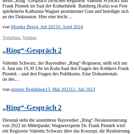
Beim „Ring“-Gespräch zwi­schen Re­gis­seur Va­len­tin Schwarz und
Frank Piontek im Saal der Kul­tur­fa­brik Bam­berg (Kufa) war Fest­
spiel­lei­te­rin Ka­tha­ri­na Wag­ner pro­mi­nen­ter Gast und be­tei­lig­te sich
an der Dis­kus­si­on. Hier eine leicht…
von
Monika Beer
4. Juli 2023
3. April 2024
Vorschau
,
Vortrag
„Ring“-Gespräch 2
Va­len­tin Schwarz, der Bay­reu­ther „Ring“-Regisseur, stellt sich am
6. Juni um 19.30 Uhr im Kufa-Saal den Fra­gen des Kri­ti­kers Frank
Piontek – und den Fra­gen des Pu­bli­kums. Eine Do­ku­men­ta­ti­
on des…
von
unserer Redaktion
15. Mai 2023
12. Juli 2023
„Ring“-Gespräch 2
Dies­mal steht die um­strit­te­ne Bay­reu­ther „Ring“-Neuinszenierung
von 2022 im Mit­tel­punkt: Wag­ner­ex­per­te Dr. Frank Piontek wird
mit Re­gis­seur Va­len­tin Schwarz über das Kon­zept, die Rea­li­sie­rung