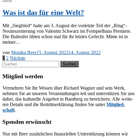
Was ist das für eine Welt?
Mit „Sieg­fried“ hat­te am 3. Au­gust der vor­letz­te Teil der „Ring“-
Neuinszenierung von Va­len­tin Schwarz im Fest­spiel­haus Pre­mie­re.
Die Buh­ru­fer üb­ten schon mal für ihr letz­tes Ge­fecht. Mime ist in
meiner…
von
Monika Beer
15. August 2022
14. August 2022
Seitennummerierung
1
2
Nächste
Suchen
der
nach:
Beiträge
Mitglied werden
Ver­meh­ren Sie Ihr Wis­sen über Ri­chard Wag­ner und sein Werk,
neh­men Sie an un­se­ren Ver­an­stal­tun­gen teil und un­ter­stüt­zen Sie uns
da­bei, das kul­tu­rel­le An­ge­bot in Bam­berg zu be­rei­chern. Alle wei­te­
ren De­tails und die Bei­tritts­er­klä­rung fin­den Sie un­ter
Mit­glied­
schaft
.
Spenden erwünscht
Nur mit Ih­rer zu­sätz­li­chen fi­nan­zi­el­len Un­ter­stüt­zung kön­nen wir