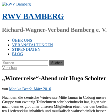
Zum
Inhalt
springen
RWV BAMBERG
Richard-Wagner-Verband Bamberg e. V.
ÜBER UNS
VERANSTALTUNGEN
STIPENDIATEN
BLOG
Suchen
nach:
Vorschau
„Winterreise“-Abend mit Hugo Scholter
von
Monika Beer
2. März 2016
Nach­dem die sze­ni­sche
Win­ter­rei­se
Mit­te Ja­nu­ar in Co­burg un­se­re
Grup­pe von zwan­zig Teil­neh­mern sehr be­ein­druckt hat, le­gen wir
nach, denn es gibt un­ter un­se­ren Mit­glie­dern ei­nen, der den be­rühm­
ten Lie­der­zy­klus in­halt­lich und mu­si­ka­lisch wahr­schein­lich bes­ser