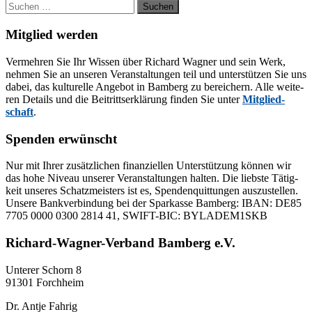
Suchen
nach:
Mitglied werden
Ver­meh­ren Sie Ihr Wis­sen über Ri­chard Wag­ner und sein Werk,
neh­men Sie an un­se­ren Ver­an­stal­tun­gen teil und un­ter­stüt­zen Sie uns
da­bei, das kul­tu­rel­le An­ge­bot in Bam­berg zu be­rei­chern. Alle wei­te­
ren De­tails und die Bei­tritts­er­klä­rung fin­den Sie un­ter
Mit­glied­
schaft
.
Spenden erwünscht
Nur mit Ih­rer zu­sätz­li­chen fi­nan­zi­el­len Un­ter­stüt­zung kön­nen wir
das hohe Ni­veau un­se­rer Ver­an­stal­tun­gen hal­ten. Die liebs­te Tä­tig­
keit un­se­res Schatz­meis­ters ist es, Spen­den­quit­tun­gen aus­zu­stel­len.
Un­se­re Bank­ver­bin­dung bei der Spar­kas­se Bam­berg: IBAN: DE85
7705 0000 0300 2814 41, SWIFT-BIC: BYLADEM1SKB
Richard-Wagner-Verband Bamberg e.V.
Un­te­rer Schorn 8
91301 Forchheim
Dr. Ant­je Fahrig