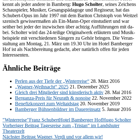
kennt als je­der an­de­re in Bam­berg:
Hugo Schol­ter
, sei­nes Zei­chens
Schau­spie­ler, Mu­si­ker, Ge­sangs­päd­ago­ge und Re­gis­seur, hat das
Schu­bert-Opus im Jahr 1997 mit dem Ba­ri­ton Chris­toph von Weit­zel
sze­nisch ge­wis­ser­ma­ßen als Ein-Mann-Oper ein­stu­diert und war
seit­her bei je­der der in­zwi­schen über acht­zig Auf­füh­run­gen mit da­
bei. Schol­ter wird das 24-teil­i­ge Ori­gi­nal­werk er­läu­tern und Mu­sik­
bei­spie­le mit ver­schie­de­nen Sän­gern zu Ge­hör brin­gen. Die Ver­an­
stal­tung am Mon­tag, 21. März um 19.30 Uhr im Ho­tel Bam­ber­ger
Hof ist als Nach­be­rei­tung ge­dacht, aber na­tür­lich of­fen für je­den
Interessenten.
Ähnliche Beiträge
Per­len aus der Tie­fe der „Win­ter­rei­se“
28. März 2016
„Wag­ner-Weih­nacht“ 2025
21. De­zem­ber 2025
Gleich drei Mit­glie­der sind künst­le­risch ak­tiv
28. Mai 2016
Bergan­za-Preis für Neu­r­a­th & no­noi­se
22. No­vem­ber 2022
Be­ne­fiz­kon­zert zum Welt­aids­tag
20. No­vem­ber 2019
Bam­ber­ger Büh­nen­bild­ner im Dau­er­ein­satz
5. Ja­nu­ar 2016
"Winterreise"
Franz Schubert
Hotel Bamberger Hof
Hugo Scholter
Beitragsnavigation
Vorheriger Beitrag
Tagesreise zum „Tristan“ im Landshuter
Theaterzelt
Nächster Beitrag
Wagner, Verdi und vor allem wir!