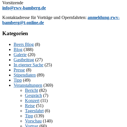
Vorsitzende
info@rwv-bamberg.de
Kon­takt­adres­se für Vor­trä­ge und Opern­fahr­ten:
anmeldung-rwv-
bamberg@t-online.de
Kategorien
Beers Blog
(8)
Blog
(388)
Galerie
(20)
Gastbeitrag
(27)
In eigener Sache
(25)
Presse
(8)
Stipendiaten
(89)
Tipp
(49)
Veranstaltungen
(369)
Bericht
(82)
Gespräch
(7)
Konzert
(11)
Reise
(51)
Tagesfahrt
(6)
Tipp
(139)
Vorschau
(140)
Vortrag
(60)