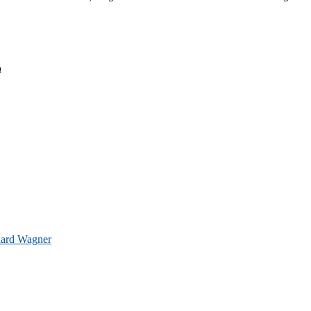
n
hard Wagner