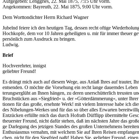
Auf­ge­ge­ben: Leng­gries, 22. Mai 1875, 7:15 Uhr vorm.
An­ge­kom­men: Bay­reuth, 22. Mai 1875, 9:00 Uhr vorm.
Dem Wort­ton­dich­ter Herrn Ri­chard Wagner
Ju­belnd feie­re ich den heu­ti­gen Tag, des­sen recht of­ti­ge Wie­der­ho
Hoch­kop­fe, dem vor 10 Jah­ren ge­hei­lig­ten u. mir für im­mer theu­er ge­
per­sön­lich zum Aus­druck zu bringen.
Ludwig.
Brief
Hoch­ver­ehr­ter, innigst
ge­lieb­ter Freund!
Es drängt mich auch auf die­sem Wege, aus An­laß Ih­res auf trau­ter, Ih­nen
ent­sen­den. O möch­te die Vor­se­hung ein recht lan­ge dau­ern­des Le­b
te­rungs­er­glüht an Ih­nen hän­gen, zu de­ren un­er­schüt­ter­lich treus­te
Bruch­stü­cken aus »Sieg­fried« u. der »Göt­ter­däm­me­rung«, un­ter Ih­rer e
tio­nen für das gro­ße, er­sehn­te Werk! mit vie­lem In­ter­es­se habe ich die­
des Ni­be­lun­gen-Wer­kes und für das so über al­les Er­war­ten be­reit­wil­
Ent­zü­cken er­füll­te mich das durch Hof­rath Düf­f­lipp über­mit­tel­te Ge
theu­ers­ter Freund, nicht da­für ste­hen, daß im nächs­ten Jah­re das gro
ge Dar­le­gung des jet­zi­gen Stan­des des gro­ßen Un­ter­neh­mens be­rei­
En­thu­si­as­mus ver­nahm, mit wel­chem Sie auf Ih­ren Rei­sen emp­fan­gen 
chen, nicht für den Sieg­fried paßt! Ha­ben Sie, ge­lieb­ter Freund, ei­ne