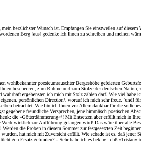
­lung mein herz­lichs­ter Wunsch ist. Emp­fan­gen Sie einst­wei­len auf die­s
wor­de­nen Berg [aus] ge­den­ke ich Ih­nen zu schrei­ben und mei­nen wärms­te
 wohl­be­kann­ter poe­sie­um­rausch­ter Ber­ges­hö­he ge­fei­er­ten Ge­burts­f
en Ih­nen be­schee­ren, zum Ruh­me und zum Stol­ze der deut­schen Na­ti­on,
n und wahr­haft er­ge­bens­ten ich mich mit Stolz zäh­len darf! Wie viel habe i
i­ge­nen, per­sön­li­chen Di­rec­tion¹, wor­auf ich mich sehr freue, [und] für
sel­ben be­trach­tet. Wie bin ich Ih­nen vor Al­lem dank­bar für die so lie­be­v
ligst ge­ge­be­ne freund­li­che Ver­spre­chen, jene himm­lisch-poe­ti­schen Ab­
­schenk: die »Götterdämmerung«²! Mit Ent­set­zen aber er­füllt mich in Ih­rem 
­ße Werk wirk­lich zur Auf­füh­rung ge­lan­gen wird! Das wäre über alle Be­
ten! Wer­den die Pro­ben in die­sem Som­mer zur fest­ge­setz­ten Zeit be­gin
wur­den, hat mich mit Zu­ver­sicht er­füllt. Wie scha­de ist es, daß je­ner 
n tüch­ti­gen Er­satz ge­fun­den? – Sehr habe ich es be­klagt, daß »Tris­tan«