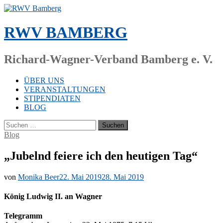
Zum
Inhalt
springen
RWV BAMBERG
Richard-Wagner-Verband Bamberg e. V.
ÜBER UNS
VERANSTALTUNGEN
STIPENDIATEN
BLOG
Suchen
nach:
Blog
„Jubelnd feiere ich den heutigen Tag“
von
Monika Beer
22. Mai 2019
28. Mai 2019
König Ludwig II. an Wagner
Te­le­gramm