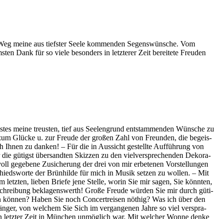
em Weg mei­ne aus tiefs­ter See­le kom­men­den Se­gens­wün­sche. Vom
n Dank für so vie­le be­son­ders in letz­te­rer Zeit be­rei­te­te Freu­den
es­tes mei­ne treus­ten, tief aus See­len­grund ent­stam­men­den Wün­sche zu
 zum Glü­cke u. zur Freu­de der gro­ßen Zahl von Freun­den, die be­geis­
ch Ih­nen zu dan­ken! – Für die in Aus­sicht ge­stell­te Auf­füh­rung von
 die gü­tigst über­sand­ten Skiz­zen zu den viel­ver­spre­chen­den De­ko­ra­
oll ge­ge­be­ne Zu­si­che­rung der drei von mir er­be­te­nen Vor­stel­lun­gen
schieds­wor­te der Brün­hil­de für mich in Mu­sik set­zen zu wol­len. – Mit
letz­ten, lie­ben Brie­fe jene Stel­le, wor­in Sie mir sa­gen, Sie könn­ten,
schrei­bung be­kla­gens­werth! Gro­ße Freu­de wür­den Sie mir durch gü­ti­
­nen kön­nen? Ha­ben Sie noch Con­cert­rei­sen nö­thig? Was ich über den
Sän­ger, von wel­chem Sie Sich im ver­gan­ge­nen Jah­re so viel ver­spra­
 in letz­ter Zeit in Mün­chen un­mög­lich war. Mit wel­cher Won­ne den­ke