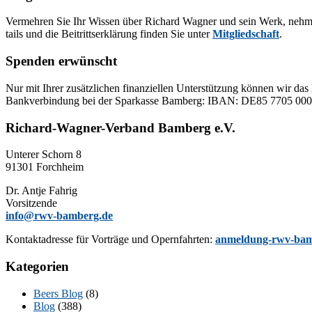
Ver­meh­ren Sie Ihr Wis­sen über Ri­chard Wag­ner und sein Werk, neh­men Sie
tails und die Bei­tritts­er­klä­rung fin­den Sie un­ter
Mit­glied­schaft
.
Spenden erwünscht
Nur mit Ih­rer zu­sätz­li­chen fi­nan­zi­el­len Un­ter­stüt­zung kön­nen wir das 
Bank­ver­bin­dung bei der Spar­kas­se Bam­berg: IBAN: DE85 77
Richard-Wagner-Verband Bamberg e.V.
Un­te­rer Schorn 8
91301 Forchheim
Dr. Ant­je Fahrig
Vorsitzende
info@rwv-bamberg.de
Kon­takt­adres­se für Vor­trä­ge und Opern­fahr­ten:
anmeldung-rwv-bam
Kategorien
Beers Blog
(8)
Blog
(388)