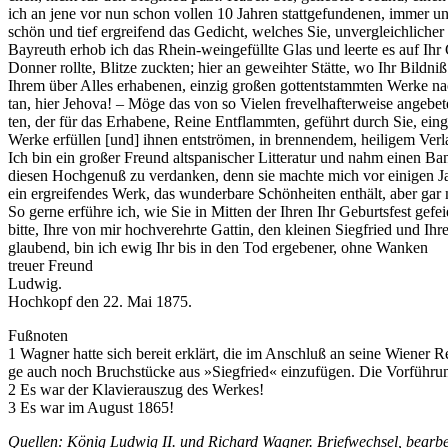
ich an jene vor nun schon vol­len 10 Jah­ren statt­ge­fun­de­nen, im­mer un
schön und tief er­grei­fend das Ge­dicht, wel­ches Sie, un­ver­gleich­li­
Bay­reuth er­hob ich das Rhein-wein­ge­füll­te Glas und leer­te es auf Ihr G
Don­ner roll­te, Blit­ze zuck­ten; hier an ge­weih­ter Stät­te, wo Ihr Bild­
Ih­rem über Al­les er­ha­be­nen, ein­zig gro­ßen gottent­stamm­ten Wer­ke na
tan, hier Je­ho­va! – Möge das von so Vie­len fre­vel­haf­ter­wei­se an­ge­b
ten, der für das Er­ha­be­ne, Rei­ne Ent­flamm­ten, ge­führt durch Sie, ein­g
Wer­ke er­fül­len [und] ih­nen ent­strö­men, in bren­nen­dem, hei­li­gem Ver­
Ich bin ein gro­ßer Freund alt­spa­ni­scher Lit­te­ra­tur und nahm ei­nen Ban
die­sen Hoch­ge­nuß zu ver­dan­ken, denn sie mach­te mich vor ei­ni­gen Jah­
ein er­grei­fen­des Werk, das wun­der­ba­re Schön­hei­ten ent­hält, aber ga
So ger­ne er­füh­re ich, wie Sie in Mit­ten der Ih­ren Ihr Ge­burts­fest ge­fe
bit­te, Ihre von mir hoch­ver­ehr­te Gat­tin, den klei­nen Sieg­fried und Ihr
glau­bend, bin ich ewig Ihr bis in den Tod er­ge­be­ner, ohne Wanken
treu­er Freund
Ludwig.
Hoch­kopf den 22. Mai 1875.
Fuß­no­ten
1 Wag­ner hat­te sich be­reit er­klärt, die im An­schluß an sei­ne Wie­ner 
ge auch noch Bruch­stü­cke aus »Sieg­fried« ein­zu­fü­gen. Die Vor­füh­run
2 Es war der Kla­vier­aus­zug des Werkes!
3 Es war im Au­gust 1865!
Quel­len: Kö­nig Lud­wig II. und Ri­chard Wag­ner. Brief­wech­sel, be­ar­be