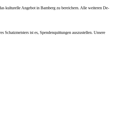
s kul­tu­rel­le An­ge­bot in Bam­berg zu be­rei­chern. Alle wei­te­ren De­
res Schatz­meis­ters ist es, Spen­den­quit­tun­gen aus­zu­stel­len. Un­se­re