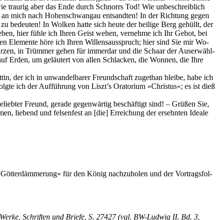
t! wie trau­rig aber das Ende durch Schnorrs Tod! Wie un­be­schreib­lich
65³ an mich nach Ho­hen­schwan­gau ent­sand­ten! In der Rich­tung ge­gen
u be­deu­ten! In Wol­ken hat­te sich heu­te der hei­li­ge Berg ge­hüllt, der
e­ben, hier füh­le ich Ih­ren Geist we­hen, ver­neh­me ich Ihr Ge­bot, bei
l­ten Ele­men­te höre ich Ih­ren Wil­lens­aus­spruch; hier sind Sie mir Wo­
­stür­zen, in Trüm­mer ge­hen für im­mer­dar und die Schaar der Aus­er­wähl­
s auf Er­den, um ge­läu­tert von al­len Schla­cken, die Won­nen, die Ihre
t­tin, der ich in un­wan­del­ba­rer Freund­schaft zu­gethan blei­be, habe ich
lg­te ich der Auf­füh­rung von Liszt’s Ora­to­ri­um »Chris­tus«; es ist dieß
­lieb­ter Freund, ge­ra­de ge­gen­wär­tig be­schäf­tigt sind! – Grü­ßen Sie,
en, lie­bend und fel­sen­fest an [die] Er­rei­chung der er­sehn­ten Idea­le
»Göt­ter­däm­me­rung« für den Kö­nig nach­zu­ho­len und der Vor­trags­fol­
: Wer­ke, Schrif­ten und Brie­fe, S. 27427 (vgl. BW-Lud­wig II. Bd. 3,