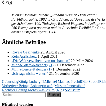
S. 61)]
Mi­cha­el Ma­thi­as Prechtl: „Ri­chard Wag­ner - Veni eti­am“,
Farb­li­tho­gra­phie, 1982, 37,5 x 23 cm, auf An­re­gung des Ver­la­
ges Schott zum 100. To­des­tags Ri­chard Wag­ners in Auf­la­ge vo
250 Ex­em­pla­ren ge­druckt und im Aus­schnitt Ti­tel­bild für Gon­
droms Fest­spiel­ma­ga­zin 1986
Ähnliche Beiträge
Roya­le Ge­schen­ke
25. Au­gust 2020
Kein April­scherz
1. April 2021
„Die Welt ver­zei­hend von uns ban­nen“
29. März 2024
Min­na-Brie­fe-Ka­len­der (21)
21. De­zem­ber 2022
Min­na-Brie­fe-Ka­len­der (1)
1. De­zem­ber 2022
„Ich sage nichts wei­ter!“
21. No­vem­ber 2020
Geburtstag
König Ludwig II.
Michael Mathias Prechtl
Otto Strobel
Ric
Beitragsnavigation
Vorheriger Beitrag
Lohengrin auf „Mission Impossible“
Nächster Beitrag
Mords was los im „Ring“-Museum
Suchen
nach:
Mitglied werden