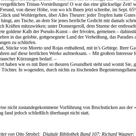
­ver­geß­li­chen Tris­tan-Vor­stel­lun­gen! O war das eine glück­se­li­ge Zei
cher Freund, von die­ser Höhe, von wo ich Ih­nen jetzt schrei­be, im Sept. 
lück und Wohl­erge­hen, über Al­les Theu­rer: je­der Trop­fen hat­te Gu­tes z
niß hängt, am Ti­sche, an dem Sie je­nes herr­li­che Ge­dicht mir da­mals schri
ch Kräf­ten mit­zu­wir­ken; un­ter Don­ner­ge­roll, dem Stur­me der ent­fes­se
e­te­te gol­de­ne Kalb der Pseu­do-Kunst – der fri­vo­len, ge­mei­nen – da­hin
e­hen in das ge­lob­te, gott­ge­seg­ne­te Land der Ver­hei­ßung, das Pa­ra­die
lan­gen zu schlürfen.
d, Stü­cke von Mo­re­to und Ro­jas ent­hal­tend, mit in’s Ge­bir­ge. Ih­rer Ga
ren auf die­se herr­li­chen Wer­ke auf­merk­sam. – Mit gro­ßem In­ter­es­se fo
r man­cher Kür­zun­gen bedarf. –
i­ert ha­ben wie es mit Ih­rer so theu­ren Ge­sund­heit steht und wo­mit Sie, ge
e Töch­ter. In wo­gen­den, durch nichts zu lö­schen­den Be­geis­te­rungs­flam­m
Rei­se nicht zu­stan­de­ge­kom­me­ne Vor­füh­rung von Bruch­stü­cken aus der 
g fand je­doch schließ­lich über­haupt nicht statt.
i­tet von Otto Stro­bel; Di­gi­ta­le Bi­blio­thek Band 107: Ri­chard Wag­ner