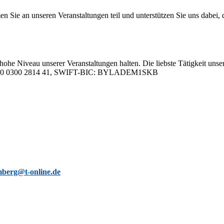
 an un­se­ren Ver­an­stal­tun­gen teil und un­ter­stüt­zen Sie uns da­bei, da
hohe Ni­veau un­se­rer Ver­an­stal­tun­gen hal­ten. Die liebs­te Tä­tig­keit un­se­
05 0000 0300 2814 41, SWIFT-BIC: BYLADEM1SKB
berg@t-online.de