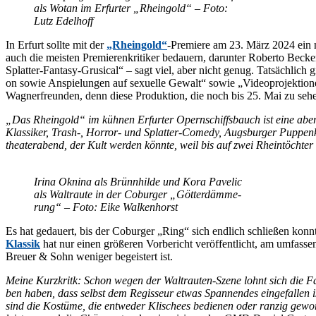
als Wo­tan im Er­fur­ter „Rhein­gold“ – Foto:
Lutz Edelhoff
In Er­furt soll­te mit der
„Rhein­gold“
-Pre­mie­re am 23. März 2024 ein n
auch die meis­ten Pre­mie­ren­kri­ti­ker be­dau­ern, dar­un­ter Ro­ber­to Be­ck
Splat­ter-Fan­ta­sy-Gru­si­cal“ – sagt viel, aber nicht ge­nug. Tat­säch­lich
on so­wie An­spie­lun­gen auf se­xu­el­le Ge­walt“ so­wie „Vi­deo­pro­jek­
Wag­ner­freun­den, denn die­se Pro­duk­ti­on, die noch bis 25. Mai zu se­h
„Das Rhein­gold“ im küh­nen Er­fur­ter Opern­schiffs­bauch ist eine aber­wi
Klas­si­ker, Trash-, Hor­ror- und Splat­ter-Co­me­dy, Augs­bur­ger Pup­pen­kis­
thea­ter­abend, der Kult wer­den könn­te, weil bis auf zwei Rhein­töch­ter 
Iri­na Okni­na als Brünn­hil­de und Kora Pa­ve­lic
als Wal­trau­te in der Co­bur­ger „Göt­ter­däm­me­
rung“ – Foto: Eike Walkenhorst
Es hat ge­dau­ert, bis der Co­bur­ger „Ring“ sich end­lich schlie­ßen kon
Klas­sik
hat nur ei­nen grö­ße­ren Vor­be­richt ver­öf­fent­licht, am um­fas
Breu­er & Sohn we­ni­ger be­geis­tert ist.
Mei­ne Kurz­kritk: Schon we­gen der Wal­trau­ten-Sze­ne lohnt sich die Fahr
ben ha­ben, dass selbst dem Re­gis­seur et­was Span­nen­des ein­ge­fal­len i
sind die Kos­tü­me, die ent­we­der Kli­schees be­die­nen oder ran­zig ge­wor­