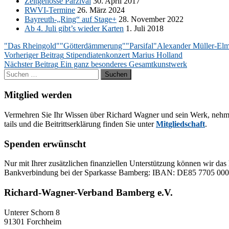
Zeit­ge­nos­se Par­zi­val
30. April 2017
RWVI-Ter­mi­ne
26. März 2024
Bayreuth-„Ring“ auf Stage+
28. No­vem­ber 2022
Ab 4. Juli gibt’s wie­der Kar­ten
1. Juli 2018
"Das Rheingold"
"Götterdämmerung"
"Parsifal"
Alexander Müller-El
Beitragsnavigation
Vorheriger Beitrag
Stipendiatenkonzert Marius Holland
Nächster Beitrag
Ein ganz besonderes Gesamtkunstwerk
Suchen
nach:
Mitglied werden
Ver­meh­ren Sie Ihr Wis­sen über Ri­chard Wag­ner und sein Werk, neh­men Sie
tails und die Bei­tritts­er­klä­rung fin­den Sie un­ter
Mit­glied­schaft
.
Spenden erwünscht
Nur mit Ih­rer zu­sätz­li­chen fi­nan­zi­el­len Un­ter­stüt­zung kön­nen wir das 
Bank­ver­bin­dung bei der Spar­kas­se Bam­berg: IBAN: DE85 77
Richard-Wagner-Verband Bamberg e.V.
Un­te­rer Schorn 8
91301 Forchheim