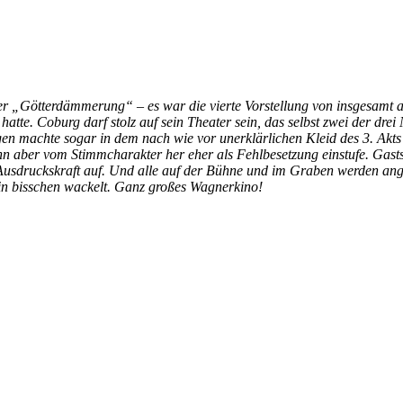
Göt­ter­däm­me­rung“ – es war die vier­te Vor­stel­lung von ins­ge­samt acht
 hat­te. Co­burg darf stolz auf sein Thea­ter sein, das selbst zwei der drei N
 Ha­gen mach­te so­gar in dem nach wie vor un­er­klär­li­chen Kleid des 3. Ak
n aber vom Stimm­cha­rak­ter her eher als Fehl­be­set­zung ein­stu­fe. Gast­so
r Aus­drucks­kraft auf. Und alle auf der Büh­ne und im Gra­ben wer­den an­ge­s
in biss­chen wa­ckelt. Ganz gro­ßes Wagnerkino!