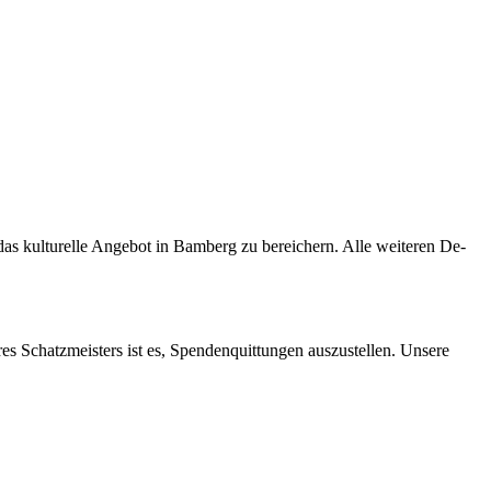
s kul­tu­rel­le An­ge­bot in Bam­berg zu be­rei­chern. Alle wei­te­ren De­
res Schatz­meis­ters ist es, Spen­den­quit­tun­gen aus­zu­stel­len. Un­se­re