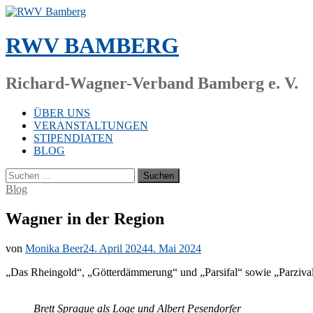
Zum
Inhalt
springen
RWV BAMBERG
Richard-Wagner-Verband Bamberg e. V.
ÜBER UNS
VERANSTALTUNGEN
STIPENDIATEN
BLOG
Suchen
nach:
Blog
Wagner in der Region
von
Monika Beer
24. April 2024
4. Mai 2024
„Das Rhein­gold“, „Göt­ter­däm­me­rung“ und „Par­si­fal“ so­wie „Par­zi­v
Brett Spra­gue als Loge und Al­bert Pe­sen­dor­fer