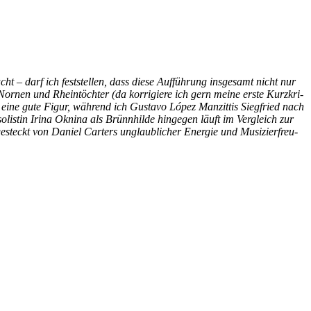
 – darf ich fest­stel­len, dass die­se Auf­füh­rung ins­ge­samt nicht nur
or­nen und Rhein­töch­ter (da kor­ri­gie­re ich gern mei­ne ers­te Kurz­kri­
ts eine gute Fi­gur, wäh­rend ich Gustavo Ló­pez Man­zit­tis Sieg­fried nach
­lis­tin Iri­na Okni­na als Brünn­hil­de hin­ge­gen läuft im Ver­gleich zur
teckt von Da­ni­el Car­ters un­glaub­li­cher En­er­gie und Mu­si­zier­freu­