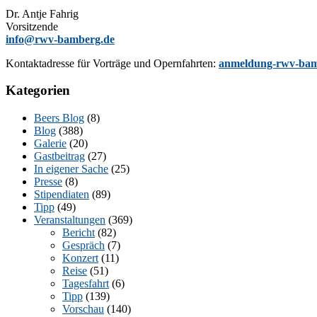
Dr. Ant­je Fahrig
Vorsitzende
info@rwv-bamberg.de
Kon­takt­adres­se für Vor­trä­ge und Opern­fahr­ten:
anmeldung-rwv-bam
Kategorien
Beers Blog
(8)
Blog
(388)
Galerie
(20)
Gastbeitrag
(27)
In eigener Sache
(25)
Presse
(8)
Stipendiaten
(89)
Tipp
(49)
Veranstaltungen
(369)
Bericht
(82)
Gespräch
(7)
Konzert
(11)
Reise
(51)
Tagesfahrt
(6)
Tipp
(139)
Vorschau
(140)