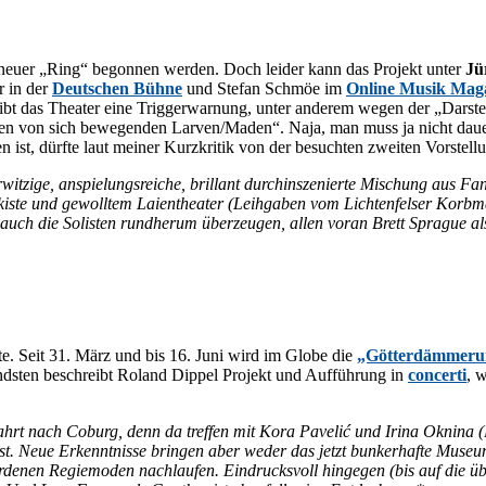
eu­er „Ring“ be­gon­nen wer­den. Doch lei­der kann das Pro­jekt un­ter
Jü
er in der
Deut­schen Büh­ne
und Ste­fan Schmöe im
On­line Mu­sik Ma­g
 gibt das Thea­ter eine Trig­ger­war­nung, un­ter an­de­rem we­gen der „Dar­st
tio­nen von sich be­we­gen­den Larven/​Maden“. Naja, man muss ja nicht dau­
en ist, dürf­te laut mei­ner Kurz­kri­tik von der be­such­ten zwei­ten Vor­s
t­zi­ge, an­spie­lungs­rei­che, bril­lant durch­in­sze­nier­te Mi­schung aus 
te und ge­woll­tem Lai­en­thea­ter (Leih­ga­ben vom Lich­ten­fel­ser Korb­markt 
auch die So­lis­ten rund­her­um über­zeu­gen, al­len vor­an Brett Spra­gue al
n­te. Seit 31. März und bis 16. Juni wird im Glo­be die
„Göt­ter­däm­me­r
­sends­ten be­schreibt Ro­land Dippel Pro­jekt und Auf­füh­rung in
con­cer­ti
, 
t nach Co­burg, denn da tref­fen mit Kora Pa­ve­lić und Iri­na Okni­na (Brünn
st. Neue Er­kennt­nis­se brin­gen aber we­der das jetzt bun­ker­haf­te Mu­se­u
de­nen Re­gie­mo­den nach­lau­fen. Ein­drucks­voll hin­ge­gen (bis auf die übe