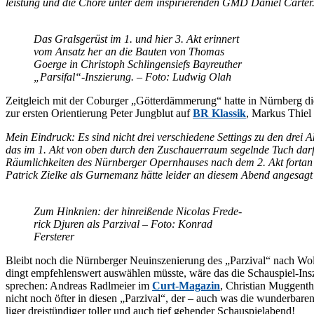
leis­tung und die Chö­re un­ter dem in­spi­rie­ren­den GMD Da­ni­el Car­t
Das Grals­ge­rüst im 1. und hier 3. Akt er­in­nert
vom An­satz her an die Bau­ten von Tho­mas
Goer­ge in Chris­toph Schlin­gen­siefs Bay­reu­ther
„Parsifal“-Inszierung. – Foto: Lud­wig Olah
Zeit­gleich mit der Co­bur­ger „Göt­ter­däm­me­rung“ hat­te in Nürn­berg
zur ers­ten Ori­en­tie­rung Pe­ter Jung­blut auf
BR Klas­sik
, Mar­kus Thie
Mein Ein­druck: Es sind nicht drei ver­schie­de­ne Set­tings zu den drei Ak
das im 1. Akt von oben durch den Zu­schau­er­raum se­geln­de Tuch darf als 
Räum­lich­kei­ten des Nürn­ber­ger Opern­hau­ses nach dem 2. Akt fort­an mi
Pa­trick Ziel­ke als Gurn­emanz hät­te lei­der an die­sem Abend an­ge­sa
Zum Hin­knien: der hin­rei­ßen­de Ni­co­las Fre­de­
rick Dju­ren als Par­zi­val – Foto: Kon­rad
Fersterer
Bleibt noch die Nürn­ber­ger Neu­in­sze­nie­rung des „Par­zi­val“ nach Wo
dingt emp­feh­lens­wert aus­wäh­len müss­te, wäre das die Schau­spiel-In­
spre­chen: An­dre­as Radl­mei­er im
Curt-Ma­ga­zin
, Chris­ti­an Mug­gen­t
nicht noch öf­ter in die­sen „Par­zi­val“, der – auch was die wun­der­ba­ren
li­ger drei­stün­di­ger tol­ler und auch tief ge­hen­der Schauspielabend!