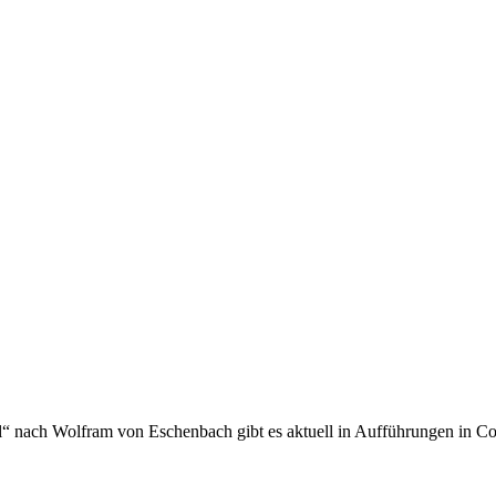
al“ nach Wolf­ram von Eschen­bach gibt es ak­tu­ell in Auf­füh­run­gen in C