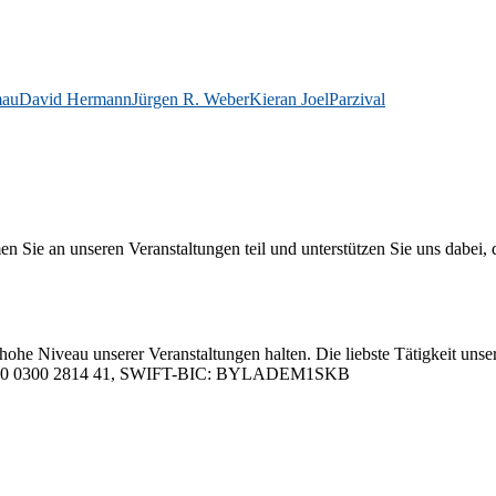
mau
David Hermann
Jürgen R. Weber
Kieran Joel
Parzival
 an un­se­ren Ver­an­stal­tun­gen teil und un­ter­stüt­zen Sie uns da­bei, da
hohe Ni­veau un­se­rer Ver­an­stal­tun­gen hal­ten. Die liebs­te Tä­tig­keit un­se­
05 0000 0300 2814 41, SWIFT-BIC: BYLADEM1SKB