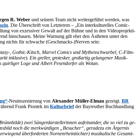
r­gen R. We­ber
und sei­nem Team nicht wei­ter­ge­führt wer­den, was
a­zin
. Die Über­schrift von Letz­te­rem – „Ein in­ter­kul­tu­rel­les Co­mic-
el­lung von ex­zes­si­ver Ge­walt auf der Büh­ne und in den Vi­deo­pro­jek­ti­
ernd hin­schau­en. Mei­ne War­nung gilt eher den Äs­the­ten un­ter den
tel­lung nichts für schwa­che (Geschmacks-)Nerven sein:
Fan­ta­sy-, Go­thic-Kitsch, Mar­vel Co­mics und My­then­schwur­bel, C-Film-
in­klu­si­ve). Ein grel­ler, gro­tes­ker, groß­ar­tig ge­lun­ge­ner Mu­sik­
s quir­li­ger Loge und Al­bert Pe­sen­dor­fer als Wotan.
ung“
-Neu­in­sze­nie­rung von
Alex­an­der Mül­ler-El­mau
ge­zeigt.
BR
wäh­rend Frank Piontek im
Kul­tur­brief
der Bay­reu­ther Buch­hand­lung
­hil­de) zwei Sän­ger­dar­stel­le­rin­nen auf­ein­an­der, die so viel zu ge­
ms­bild noch die merk­wür­di­gen „Be­su­cher“, ge­ra­de­zu ein Är­ger­nis
r­wie­gend über­for­der­ten Nor­nen­rhein­töch­ter) mu­si­ka­li­sche Ge­samt­