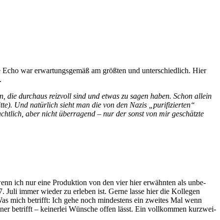
he Echo war er­war­tungs­ge­mäß am größ­ten und un­ter­schied­lich. Hier
.
n, die durch­aus reiz­voll sind und et­was zu sa­gen ha­ben. Schon al­lein
te). Und na­tür­lich sieht man die von den Na­zis „pu­ri­fi­zier­ten“
­acht­lich, aber nicht über­ra­gend – nur der sonst von mir ge­schätz­te
enn ich nur eine Pro­duk­ti­on von den vier hier er­wähn­ten als un­be­
. Juli im­mer wie­der zu er­le­ben ist. Ger­ne las­se hier die Kol­le­gen
Was mich be­trifft: Ich gehe noch min­des­tens ein zwei­tes Mal wenn
ner be­trifft – kei­ner­lei Wün­sche of­fen lässt. Ein voll­kom­men kurz­wei­