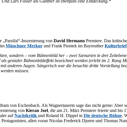
er. Und Lars Fos­ser als Gun­ther ist eben­falls eine Entdeckung.*
 die „Parsifal“-Inszenierung von
Da­vid Her­mann
Pre­mie­re. Das kri­ti­sc
l im
Münch­ner Mer­kur
und Frank Piontek im Bay­reu­ther
Kul­tur­brief
­ten, son­dern – vom Büh­nen­bild her – zwei Sze­na­ri­en in drei Zeit­ebe­ne
ge­nia­ler Büh­nen­bild­ef­fekt be­zeich­net wer­den (er­lebt im 2. Rang Mit­
t an­de­ren Au­gen. Sän­ge­risch war die be­such­te drit­te Vor­stel­lung be
gt wer­den müssen.
lf­ram von Eschen­bach. Als Wag­ne­ria­ne­rin sage das nicht ger­ne: Aber w
sze­nie­rung von
Kier­an Joel
, die am 21. März Pre­mie­re fei­er­te und bis 17
ha­ler auf
Nacht­kri­tik
und Ro­land H. Dippel in
Die deut­sche Büh­ne
. 
 Prot­ago­nis­ten, al­len vor­an Ni­co­las Fre­de­rick Dju­ren und Tho­mas Nun­