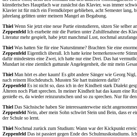
künst­le­ri­sches Haupt­fach war zu­nächst das Kla­vier, was im­mer schwi
Kla­vier ist für mich ein Fremd­kör­per ge­blie­ben, acht Se­mes­ter lang, bi
jah­re­lang ge­lit­ten un­ter mei­nem Man­gel an Begabung.
Thiel
Wenn Sie jetzt eine neue Par­tie ein­stu­die­ren, sit­zen Sie sel­ber
Zep­pe­n­feld
Ich er­ar­bei­te mir die Par­tien un­ter Zu­hil­fe­nah­me des K
Li­te­ra­tur mehr ge­spielt, habe jetzt manch­mal Lust, noch­mal an­zu­fan­
Thiel
Was hat­ten Sie für eine Na­tur­stim­me? Brach­ten Sie eine enor­m
Zep­pe­n­feld
Ei­gent­lich über­all. Ich hat­te kei­ne be­mer­kens­wer­te St
da­für min­des­tens eine Zwei, ich hat­te nur eine Drei. Das hat ver­mut­lic
Mund­art ist eine ziem­lich gut­tu­ra­le An­ge­le­gen­heit, die mir mein Ge­s
Thiel
Man hört es aber kaum! Es gibt an­de­re Sän­ger wie Ge­org Nigl, be
nach rei­nem Hoch­deutsch. Muss­ten Sie hart trai­nie­ren dafür?
Zep­pe­n­feld
Es ist nicht so, dass ich in der Kind­heit stark Dia­lekt ge­s
Äl­te­ren noch Platt spre­chen. In mei­ner Kind­heit hat das kaum eine Rol
ge­nie­ße es, da wie­der rein­zu­rut­schen und so zu spre­chen. Nur für den
Thiel
Das Säch­si­sche ha­ben Sie in­ter­es­san­ter­wei­se nicht angenomme
Zep­pe­n­feld
Nein, aber mein Sohn schwört Stein und Bein, dass er ein Sac
der Schu­le so lernt.
Thiel
Noch­mal zu­rück zum Stu­di­um: Wann war der Kick­punkt er­rei
Zep­pe­n­feld
Das ist pas­siert ge­gen Ende des Schul­mu­sik­stu­di­ums. Ich