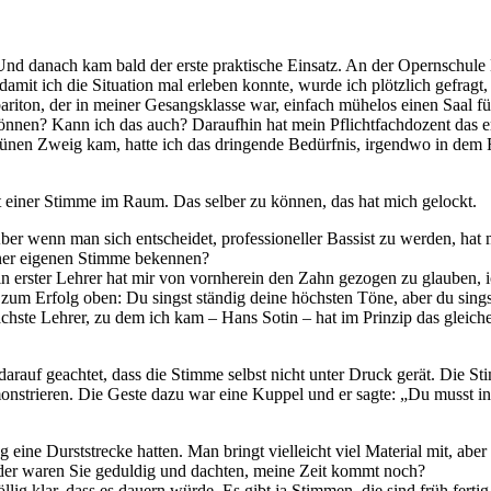
nd da­nach kam bald der ers­te prak­ti­sche Ein­satz. An der Opern­schu­le 
­mit ich die Si­tua­ti­on mal er­le­ben konn­te, wur­de ich plötz­lich ge­frag
­ba­ri­ton, der in mei­ner Ge­sangs­klas­se war, ein­fach mü­he­los ei­nen Saal
en? Kann ich das auch? Dar­auf­hin hat mein Pflicht­fach­do­zent das erns
ü­nen Zweig kam, hat­te ich das drin­gen­de Be­dürf­nis, ir­gend­wo in dem Fach
ät ei­ner Stim­me im Raum. Das sel­ber zu kön­nen, das hat mich gelockt.
Aber wenn man sich ent­schei­det, pro­fes­sio­nel­ler Bas­sist zu wer­den, ha
ner ei­ge­nen Stim­me bekennen?
 ers­ter Leh­rer hat mir von vorn­her­ein den Zahn ge­zo­gen zu glau­ben,
zum Er­folg oben: Du singst stän­dig dei­ne höchs­ten Töne, aber du singst 
ächs­te Leh­rer, zu dem ich kam – Hans So­tin – hat im Prin­zip das glei­che
r­auf ge­ach­tet, dass die Stim­me selbst nicht un­ter Druck ge­rät. Die S
ons­trie­ren. Die Ges­te dazu war eine Kup­pel und er sag­te: „Du musst i
ne Durst­stre­cke hat­ten. Man bringt viel­leicht viel Ma­te­ri­al mit, aber k
der wa­ren Sie ge­dul­dig und dach­ten, mei­ne Zeit kommt noch?
lig klar, dass es dau­ern wür­de. Es gibt ja Stim­men, die sind früh fer­ti