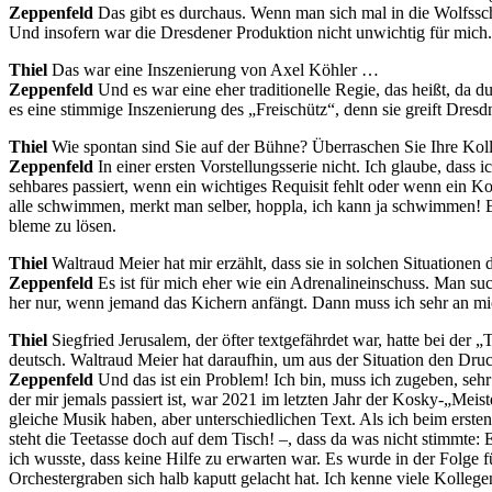
Zep­pe­n­feld
Das gibt es durch­aus. Wenn man sich mal in die Wolfs­schl
Und in­so­fern war die Dres­de­ner Pro­duk­ti­on nicht un­wich­tig für mich.
Thiel
Das war eine In­sze­nie­rung von Axel Köhler …
Zep­pe­n­feld
Und es war eine eher tra­di­tio­nel­le Re­gie, das heißt, da 
es eine stim­mi­ge In­sze­nie­rung des „Frei­schütz“, denn sie greift Dre
Thiel
Wie spon­tan sind Sie auf der Büh­ne? Über­ra­schen Sie Ihre Kol­
Zep­pe­n­feld
In ei­ner ers­ten Vor­stel­lungs­se­rie nicht. Ich glau­be, das
seh­ba­res pas­siert, wenn ein wich­ti­ges Re­qui­sit fehlt oder wenn ein Ko
alle schwim­men, merkt man sel­ber, hopp­la, ich kann ja schwim­men! Es ma
ble­me zu lösen.
Thiel
Wal­traud Mei­er hat mir er­zählt, dass sie in sol­chen Si­tua­tio­nen
Zep­pe­n­feld
Es ist für mich eher wie ein Ad­re­na­lin­ein­schuss. Man su
her nur, wenn je­mand das Ki­chern an­fängt. Dann muss ich sehr an mic
Thiel
Sieg­fried Je­ru­sa­lem, der öf­ter text­ge­fähr­det war, hat­te bei de
deutsch. Wal­traud Mei­er hat dar­auf­hin, um aus der Si­tua­ti­on den Dru
Zep­pe­n­feld
Und das ist ein Pro­blem! Ich bin, muss ich zu­ge­ben, sehr te
der mir je­mals pas­siert ist, war 2021 im letz­ten Jahr der Kosky-„Meister
glei­che Mu­sik ha­ben, aber un­ter­schied­li­chen Text. Als ich beim ers­
steht die Tee­tas­se doch auf dem Tisch! –, dass da was nicht stimm­te: En
ich wuss­te, dass kei­ne Hil­fe zu er­war­ten war. Es wur­de in der Fol­ge f
Or­ches­ter­gra­ben sich halb ka­putt ge­lacht hat. Ich ken­ne vie­le Kol­le­ge