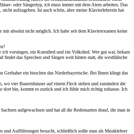
 Blä­ser- oder Sän­ger­typ, ich muss im­mer mit dem Atem ar­bei­ten. Das
, nicht auf­zu­ge­ben. Ist auch schön, aber mei­ne Kla­vier­leh­re­rin hat
äre mir ab­so­lut nicht mög­lich. Ich habe seit dem Kla­vier­ex­amen kei­ne
en?
­te ich vor­sin­gen, ein Kunst­lied und ein Volks­lied. Wer gut war, be­kam
d fin­det das Spre­chen und Sin­gen weit hin­ten statt, die west­fä­li­sche
Ger­ha­her ein biss­chen das Nie­der­baye­ri­sche. Bei Ih­nen klingt das
ern, wo vier Bau­ern­häu­ser auf ei­nem Fleck ste­hen und zu­min­dest die
ge dort bin, kommt es zu­rück und ich füh­le mich rich­tig zu­hau­se. Ich
Sach­sen auf­ge­wach­sen und hat all die Re­dens­ar­ten drauf, die man in
 und Auf­füh­run­gen be­sucht, schließ­lich soll­te man als Mu­sik­leh­rer