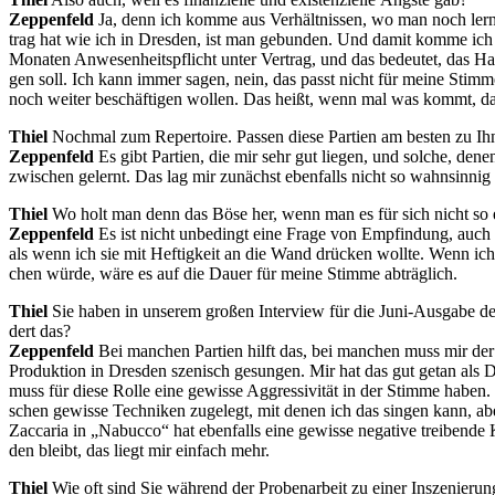
Zep­pe­n­feld
Ja, denn ich kom­me aus Ver­hält­nis­sen, wo man noch lernt, 
trag hat wie ich in Dres­den, ist man ge­bun­den. Und da­mit kom­me ich z
Mo­na­ten An­we­sen­heits­pflicht un­ter Ver­trag, und das be­deu­tet, das H
gen soll. Ich kann im­mer sa­gen, nein, das passt nicht für mei­ne Stim­me
noch wei­ter be­schäf­ti­gen wol­len. Das heißt, wenn mal was kommt, das
Thiel
Noch­mal zum Re­per­toire. Pas­sen die­se Par­tien am bes­ten zu Ih­
Zep­pe­n­feld
Es gibt Par­tien, die mir sehr gut lie­gen, und sol­che, de­n
zwi­schen ge­lernt. Das lag mir zu­nächst eben­falls nicht so wahn­sin­nig
Thiel
Wo holt man denn das Böse her, wenn man es für sich nicht so emp­
Zep­pe­n­feld
Es ist nicht un­be­dingt eine Fra­ge von Emp­fin­dung, auch v
als wenn ich sie mit Hef­tig­keit an die Wand drü­cken woll­te. Wenn ich 
chen wür­de, wäre es auf die Dau­er für mei­ne Stim­me abträglich.
Thiel
Sie ha­ben in un­se­rem gro­ßen In­ter­view für die Juni-Aus­ga­be d
dert das?
Zep­pe­n­feld
Bei man­chen Par­tien hilft das, bei man­chen muss mir der 
Pro­duk­ti­on in Dres­den sze­nisch ge­sun­gen. Mir hat das gut ge­tan als 
muss für die­se Rol­le eine ge­wis­se Ag­gres­si­vi­tät in der Stim­me ha­ben
schen ge­wis­se Tech­ni­ken zu­ge­legt, mit de­nen ich das sin­gen kann, a
Zac­ca­ria in „Na­buc­co“ hat eben­falls eine ge­wis­se ne­ga­ti­ve trei­ben­d
den bleibt, das liegt mir ein­fach mehr.
Thiel
Wie oft sind Sie wäh­rend der Pro­ben­ar­beit zu ei­ner In­sze­nie