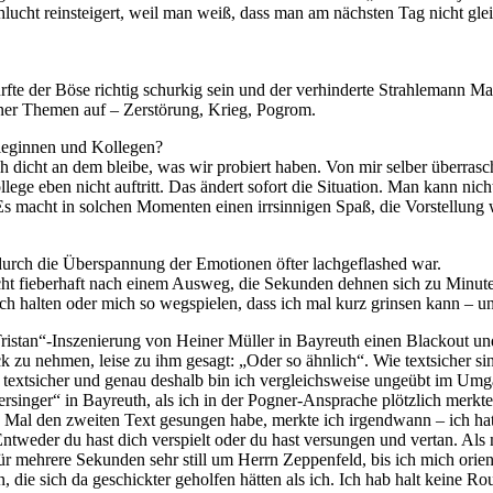
ucht rein­stei­gert, weil man weiß, dass man am nächs­ten Tag nicht gleic
durf­te der Böse rich­tig schur­kig sein und der ver­hin­der­te Strah­le­man
sd­ner The­men auf – Zer­stö­rung, Krieg, Pogrom.
le­gin­nen und Kollegen?
s ich dicht an dem blei­be, was wir pro­biert ha­ben. Von mir sel­ber über­ras
l­le­ge eben nicht auf­tritt. Das än­dert so­fort die Si­tua­ti­on. Man kann n
cht in sol­chen Mo­men­ten ei­nen irr­sin­ni­gen Spaß, die Vor­stel­lung we
 durch die Über­span­nung der Emo­tio­nen öf­ter lach­ge­flas­hed war.
cht fie­ber­haft nach ei­nem Aus­weg, die Se­kun­den deh­nen sich zu Mi­nu­t
h hal­ten oder mich so weg­spie­len, dass ich mal kurz grin­sen kann – u
r „Tristan“-Inszenierung von Hei­ner Mül­ler in Bay­reuth ei­nen Black­out und 
ck zu neh­men, lei­se zu ihm ge­sagt: „Oder so ähn­lich“. Wie text­si­cher 
xt­si­cher und ge­nau des­halb bin ich ver­gleichs­wei­se un­ge­übt im Um­gan
singer“ in Bay­reuth, als ich in der Po­gner-An­spra­che plötz­lich merk­te, 
ten Mal den zwei­ten Text ge­sun­gen habe, merk­te ich ir­gend­wann – ich ha
t­we­der du hast dich ver­spielt oder du hast ver­sun­gen und ver­tan. Als m
ür meh­re­re Se­kun­den sehr still um Herrn Zep­pe­n­feld, bis ich mich ori­e
n, die sich da ge­schick­ter ge­hol­fen hät­ten als ich. Ich hab halt kei­ne Rou­