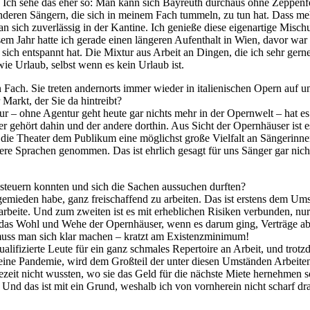
t. Ich sehe das eher so: Man kann sich Bay­reuth durch­aus ohne Zep­pe­n­fel
de­ren Sän­gern, die sich in mei­nem Fach tum­meln, zu tun hat. Dass meh­re
n sich zu­ver­läs­sig in der Kan­ti­ne. Ich ge­nie­ße die­se ei­gen­ar­ti­ge M
ie­sem Jahr hat­te ich ge­ra­de ei­nen län­ge­ren Auf­ent­halt in Wien, da­vo
 sich ent­spannt hat. Die Mix­tur aus Ar­beit an Din­gen, die ich sehr ger­
e Ur­laub, selbst wenn es kein Ur­laub ist.
 Fach. Sie tre­ten an­dern­orts im­mer wie­der in ita­lie­ni­schen Opern auf u
 Markt, der Sie da hintreibt?
ur – ohne Agen­tur geht heu­te gar nichts mehr in der Opern­welt – hat es vi
er ge­hört da­hin und der an­de­re dort­hin. Aus Sicht der Opern­häu­ser ist e
 die Thea­ter dem Pu­bli­kum eine mög­lichst gro­ße Viel­falt an Sän­ge­rin­n
de­re Spra­chen ge­nom­men. Das ist ehr­lich ge­sagt für uns Sän­ger gar nich
 steu­ern konn­ten und sich die Sa­chen aus­su­chen durften?
­mie­den habe, ganz frei­schaf­fend zu ar­bei­ten. Das ist ers­tens dem Um­
­bei­te. Und zum zwei­ten ist es mit er­heb­li­chen Ri­si­ken ver­bun­den, nu
uf das Wohl und Wehe der Opern­häu­ser, wenn es dar­um ging, Ver­trä­ge ab­
s muss man sich klar ma­chen – kratzt am Existenzminimum!
­qua­li­fi­zier­te Leu­te für ein ganz schma­les Re­per­toire an Ar­beit, und tro
e Pan­de­mie, wird dem Groß­teil der un­ter die­sen Um­stän­den Ar­bei­ten
e­zeit nicht wuss­ten, wo sie das Geld für die nächs­te Mie­te her­neh­men s
 Und das ist mit ein Grund, wes­halb ich von vorn­her­ein nicht scharf drau