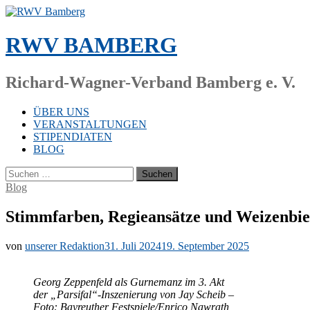
Zum
Inhalt
springen
RWV BAMBERG
Richard-Wagner-Verband Bamberg e. V.
ÜBER UNS
VERANSTALTUNGEN
STIPENDIATEN
BLOG
Suchen
nach:
Blog
Stimmfarben, Regieansätze und Weizenbie
von
unserer Redaktion
31. Juli 2024
19. September 2025
Ge­org Zep­pe­n­feld als Gurn­emanz im 3. Akt
der „Parsifal“-Inszenierung von Jay Scheib –
Foto: Bay­reu­ther Festspiele/​Enrico Nawrath