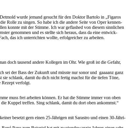
Det­mold wur­de je­mand ge­sucht für den Dok­tor Bar­to­lo in „Fi­ga­ros
t, die Rol­le zu sin­gen. So habe ich die an­de­re Sei­te von Oper ken­nen­
 fül­len konn­te mit der Stim­me. Ich war ge­flas­hed von die­sem sinn­li­chen
­ter ge­nom­men und es stell­te sich her­aus, dass da eine ent­wick­
, das ich un­ter­rich­ten woll­te, er­folg­rei­cher zu arbeiten.
t man doch tau­send an­de­re Kol­le­gen im Ohr. Wie groß ist die Ge­fahr,
 ich sei der Bass der Zu­kunft und müss­te nur so­nor und gaaa­anz ganz
sie schlank, da­mit du dich nicht fer­tig machst für die tie­fen Töne,
 Re­zept verfolgt.
tim­me muss frei ar­bei­ten kön­nen. Er hat die Stim­me im­mer von oben
n die Kup­pel tref­fen. Sing schlank, da­mit du dort oben an­kommst.“
ei­ner be­setzt gern ei­nen 25-Jäh­ri­gen mit Sa­ras­tro und ei­nen 30-Jäh­ri­
g. René Pape zum Bei­spiel hat mit zwei­und­zwan­zig Jah­ren ei­nen sehr