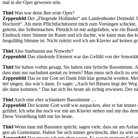
mal in der Oper ge­we­sen sein.
Thiel
Was war denn Ihre ers­te Oper?
Zep­pe­n­feld
Der „Flie­gen­de Hol­län­der“ am Lan­des­thea­ter Det­mold. U
Hoch­zeit“. Als mein Pflicht­fach­do­zent mich zum Vor­sin­gen schick­te, da
ge­lernt, das Sel­ber­ma­chen. Plötz­lich ist mir auf­ge­fal­len, wie ein Bass
Ein­druck ei­ner Stim­me im Raum und ich dach­te, wie kann man das kön­n
lungs­fä­hig Stim­me ist. Nicht zu­letzt weil ich am Kla­vier auf kei­nen gr
Thiel
Also Star­bas­sist aus Notwehr?
Zep­pe­n­feld
Das zün­den­de Ele­ment war das Ge­fühl von der So­n­o­ri­t
Thiel
Sie ha­ben vor­hin ge­sagt, Sie ha­ben eine ly­ri­sche Bass­stim­me. 
dass man nur nach­ahmt an­statt zu ler­nen? Man muss sich doch zu sei­
Zep­pe­n­feld
Das ist mir Gott sei Dank früh klar ge­macht wor­den. Mein
tief sin­gen, das wär’s dann. Er sag­te: „Auch bei Bäs­sen liegt der Weg 
die dann kom­men.“ Das hat sich bis heu­te als rich­tig er­wie­sen. Der n
Thiel
Auch eine eher schlan­ke­re Bassstimme …
Zep­pe­n­feld
Der konn­te Gott weiß wie aus­pa­cken, aber er hat im­mer da
ge­führt. Ich sehe ihn noch vor mir am Kla­vier ste­hen und mir das de­m
Die­se Vor­stel­lung hilft mir bis heute.
Thiel
Wenn man mit Bas­sis­ten spricht, sa­gen vie­le, dass sie am An­fang ei
gen als Gurn­emanz. Ha­ben Sie sich im­mer ge­wünscht, äl­ter zu sein o
Zep­pe­n­feld
Das muss­te ich mir eben sa­gen. Es war in mei­nem Fall völ­