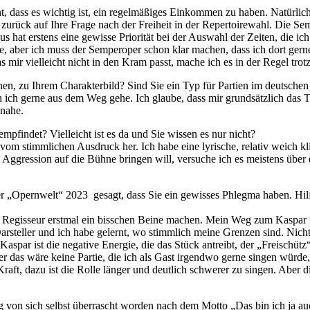
dass es wich­tig ist, ein re­gel­mä­ßi­ges Ein­kom­men zu ha­ben. Na­tür­lich
u­rück auf Ihre Fra­ge nach der Frei­heit in der Re­per­toire­wahl. Die Sem
aus hat ers­tens eine ge­wis­se Prio­ri­tät bei der Aus­wahl der Zei­ten, die 
, aber ich muss der Sem­per­oper schon klar ma­chen, dass ich dort ger­ne un
 mir viel­leicht nicht in den Kram passt, ma­che ich es in der Re­gel trot
nen, zu Ih­rem Cha­rak­ter­bild? Sind Sie ein Typ für Par­tien im deut­sche
en ich ger­ne aus dem Weg gehe. Ich glau­be, dass mir grund­sätz­lich das T
 nahe.
fin­det? Viel­leicht ist es da und Sie wis­sen es nur nicht?
om stimm­li­chen Aus­druck her. Ich habe eine ly­ri­sche, re­la­tiv weich kl
Ag­gres­si­on auf die Büh­ne brin­gen will, ver­su­che ich es meis­tens übe
er „Opern­welt“ 2023 ge­sagt, dass Sie ein ge­wis­ses Phleg­ma ha­ben. Hilft 
Re­gis­seur erst­mal ein biss­chen Bei­ne ma­chen. Mein Weg zum Kas­par in
Dar­stel­ler und ich habe ge­lernt, wo stimm­lich mei­ne Gren­zen sind. Nich
. Kas­par ist die ne­ga­ti­ve En­er­gie, die das Stück an­treibt, der „Frei­sch
ber das wäre kei­ne Par­tie, die ich als Gast ir­gend­wo ger­ne sin­gen wür­
e Kraft, dazu ist die Rol­le län­ger und deut­lich schwe­rer zu sin­gen. Aber di
­rung von sich selbst über­rascht wor­den nach dem Mot­to „Das bin ich ja