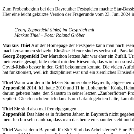
Zum Pro­ben­be­ginn bei den Bay­reu­ther Fest­spie­len mach­te Star-Bas­si
Hier eine leicht ge­kürz­te Ver­si­on der Fra­ge­run­de vom 23. Juni 2024
Ge­org Zep­pe­n­feld (links) im Ge­spräch mit
Mar­kus Thiel – Foto: Ro­land Gröber
Mar­kus Thiel
Auf der Home­page der Fest­spie­le kann man nach­le­sen,
macht zu­sam­men sieb­zehn Ein­sät­ze. Heu­er sind es sechs­mal „Par­si­f
Ge­org Zep­pe­n­feld
Der Ma­ra­thon letz­tes Jahr war eher ein Zu­fall. Ur­
mei­ner­seits ge­sagt, bit­te nehmt mir den Rie­sen ab, das wird mir sons
Co­vid-Ri­si­ko bes­ser in den Griff be­kom­men konn­te. Die vie­len Auf­t
hat funk­tio­niert, weil ich dis­zi­pli­niert war und ein ziem­li­ches Ein­si
Thiel
Wann war denn Ihr letz­ter Som­mer ohne Bay­reuth, ab­ge­se­hen
Zep­pe­n­feld
2014. Ich hat­te 2010 und 11 in „Lo­hen­grin“ Kö­nig Hein­r
dar­um ge­be­ten hat­te, den Sa­ras­tro in sei­ner letz­ten „Zauberflöten“
zep­tiert. Gleich nach­dem ich da­mals um Ur­laub ge­be­ten hat­te, kam d
Thiel
Sie sind also mal fremdgegangen …
Zep­pe­n­feld
Das hät­te es in frü­he­ren Jah­ren in Bay­reuth nicht ge­ge­
men. Ich bin sehr dank­bar, dass man das heu­te ent­spann­ter sieht und 
Thiel
Was ist denn Bay­reuth für Sie? Sind das Ar­beits­fe­ri­en? Eine Pfl