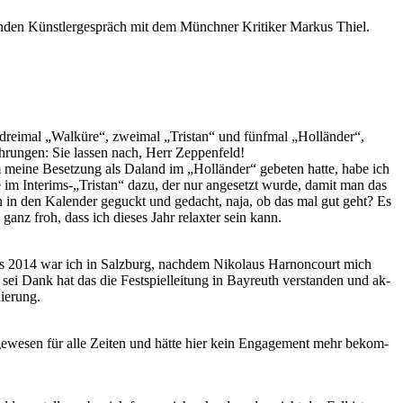
en­den Künst­ler­ge­spräch mit dem Münch­ner Kri­ti­ker Mar­kus Thiel.
ei­mal „Wal­kü­re“, zwei­mal „Tris­tan“ und fünf­mal „Hol­län­der“,
üh­run­gen: Sie las­sen nach, Herr Zeppenfeld!
 mei­ne Be­set­zung als Da­land im „Hol­län­der“ ge­be­ten hat­te, habe ich
e im Interims-„Tristan“ dazu, der nur an­ge­setzt wur­de, da­mit man das
zen in den Ka­len­der ge­guckt und ge­dacht, naja, ob das mal gut geht? Es
 ganz froh, dass ich die­ses Jahr re­lax­ter sein kann.
is 2014 war ich in Salz­burg, nach­dem Ni­ko­laus Har­non­court mich
sei Dank hat das die Fest­spiel­lei­tung in Bay­reuth ver­stan­den und ak­
nierung.
e­we­sen für alle Zei­ten und hät­te hier kein En­ga­ge­ment mehr be­kom­