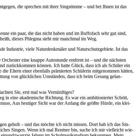
ge­gen, die spre­chen mit ih­rer Sing­stim­me – und bei Ih­nen ist das
h ken­ne ein paar, die das nicht ha­ben und im Buf­fo­fach sehr gut sind,
 heißt, die­ses Phleg­ma steht mir manch­mal im Weg.
In­dus­trie, vie­le Na­tur­denk­mä­ler und Na­tur­schutz­ge­bie­te. Ist das
le Or­ches­ter eine knap­pe Au­to­stun­de ent­fernt ist – und die nächs­ten
und zu­rück­kom­men kön­nen. Ich hat­te Glück, dass ich als Schü­ler ein
 die El­tern ei­ner eben­falls prä­mier­ten Schü­le­rin mit­ge­nom­men hät­ten,
et­tung von glück­li­chen Um­stän­den, dass ich beim Ge­sang ge­lan­
 dach­ten Sie, erst mal was Vernünftiges?
in eine aka­de­mi­sche Rich­tung. Es war ein am­bi­tio­nier­ter Schritt,
 muss. Aus heu­ti­ger Sicht war der An­fang die größ­te Hür­de, ein klei­
in­gen ge­holt – und das möch­te ich nicht mis­sen. Dort hab ich das Sin­
li­ches Sin­gen. Wenn ich mal Rent­ner bin, su­che ich mir viel­leicht wie­
it ein­und­zwan­zig Jah­ren im Schul­mu­sik­stu­di­um be­kom­men. Mein