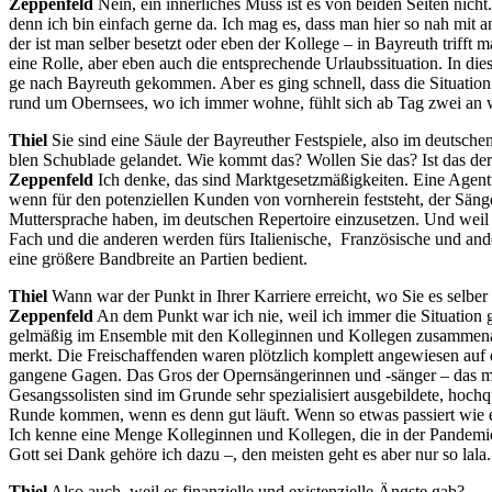
Zep­pe­n­feld
Nein, ein in­ner­li­ches Muss ist es von bei­den Sei­ten nich
denn ich bin ein­fach ger­ne da. Ich mag es, dass man hier so nah mit an­
der ist man sel­ber be­setzt oder eben der Kol­le­ge – in Bay­reuth trifft ma
eine Rol­le, aber eben auch die ent­spre­chen­de Ur­laubs­si­tua­ti­on. In d
ge nach Bay­reuth ge­kom­men. Aber es ging schnell, dass die Si­tua­ti­on
rund um Obern­sees, wo ich im­mer woh­ne, fühlt sich ab Tag zwei an wi
Thiel
Sie sind eine Säu­le der Bay­reu­ther Fest­spie­le, also im deut­schen
blen Schub­la­de ge­lan­det. Wie kommt das? Wol­len Sie das? Ist das der
Zep­pe­n­feld
Ich den­ke, das sind Markt­ge­setz­mä­ßig­kei­ten. Eine Agen­t
wenn für den po­ten­zi­el­len Kun­den von vorn­her­ein fest­steht, der Sän­g
Mut­ter­spra­che ha­ben, im deut­schen Re­per­toire ein­zu­set­zen. Und weil
Fach und die an­de­ren wer­den fürs Ita­lie­ni­sche, Fran­zö­si­sche und an­
eine grö­ße­re Band­brei­te an Par­tien bedient.
Thiel
Wann war der Punkt in Ih­rer Kar­rie­re er­reicht, wo Sie es sel­ber
Zep­pe­n­feld
An dem Punkt war ich nie, weil ich im­mer die Si­tua­ti­on ge
gel­mä­ßig im En­sem­ble mit den Kol­le­gin­nen und Kol­le­gen zu­sam­men­ar
merkt. Die Frei­schaf­fen­den wa­ren plötz­lich kom­plett an­ge­wie­sen a
gan­ge­ne Ga­gen. Das Gros der Opern­sän­ge­rin­nen und -sän­ger – da
Ge­sangs­so­lis­ten sind im Grun­de sehr spe­zia­li­siert aus­ge­bil­de­te, hoch
Run­de kom­men, wenn es denn gut läuft. Wenn so et­was pas­siert wie ein
Ich ken­ne eine Men­ge Kol­le­gin­nen und Kol­le­gen, die in der Pan­de­mi
Gott sei Dank ge­hö­re ich dazu –, den meis­ten geht es aber nur so lala.
Thiel
Also auch, weil es fi­nan­zi­el­le und exis­ten­zi­el­le Ängs­te gab?