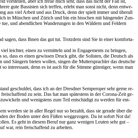
d vor­stel­len, aber ich freue mich sehr, dass das nicht der Fall ist,
­re gute Bas­sis­ten sich tref­fen, er­lebt man sonst nicht, denn ent­we­
i­schung aus viel Ar­beit und aus Druck, denn der spielt im­mer und über­all
r war ich in Mün­chen und Zü­rich und bin ein biss­chen mit hän­gen­der Zun­
ne tue, und abend­li­chen Wan­de­run­gen in den Wäl­dern und Fel­dern
nd sa­gen, dass Ih­nen das gut tut. Trotz­dem sind Sie in ei­ner kom­for­ta­
el leich­ter, ei­nen zu ver­mit­teln und in En­ga­ge­ments zu brin­gen,
s so, dass es ei­nen ge­wis­sen Druck gibt, die So­lis­ten, die Deutsch als
en und Sän­gern bie­ten wol­len, sin­gen die Mut­ter­sprach­ler das deut­sche
t so in­ter­es­sant, denn es ist auch für die Stim­me güns­ti­ger, wenn man
stand ge­schul­det, dass ich an der Dresd­ner Sem­per­oper sehr ger­ne re­
r frei­schaf­fend zu sein. Das hat man spä­tes­tens in der Co­ro­na-Zeit ge­
zu­wi­ckeln und we­nigs­tens zum Teil ent­schä­digt zu wer­den für ent­
tz­dem wer­den sie in al­ler Re­gel nur so be­zahlt, dass sie ge­ra­de über die
­den der Bo­den un­ter den Fü­ßen weg­ge­zo­gen. Da ist so­fort Not da!
ol­len. Es geht in die­sem Be­ruf nur ganz we­ni­gen Leu­ten sehr gut –
f war, rein frei­schaf­fend zu arbeiten.