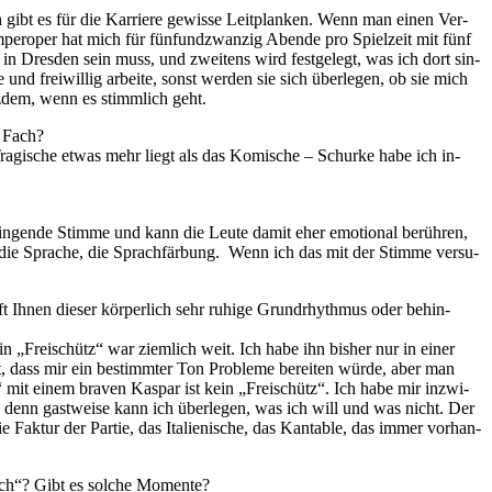
 gibt es für die Kar­rie­re ge­wis­se Leit­plan­ken. Wenn man ei­nen Ver­
­per­oper hat mich für fünf­und­zwan­zig Aben­de pro Spiel­zeit mit fünf
ich in Dres­den sein muss, und zwei­tens wird fest­ge­legt, was ich dort sin­
d frei­wil­lig ar­bei­te, sonst wer­den sie sich über­le­gen, ob sie mich
z­dem, wenn es stimm­lich geht.
n Fach?
ra­gi­sche et­was mehr liegt als das Ko­mi­sche – Schur­ke habe ich in­
in­gen­de Stim­me und kann die Leu­te da­mit eher emo­tio­nal be­rüh­ren,
r die Spra­che, die Sprach­fär­bung. Wenn ich das mit der Stim­me ver­su­
Ih­nen die­ser kör­per­lich sehr ru­hi­ge Grund­rhyth­mus oder be­hin­
 „Frei­schütz“ war ziem­lich weit. Ich habe ihn bis­her nur in ei­ner
t, dass mir ein be­stimm­ter Ton Pro­ble­me be­rei­ten wür­de, aber man
ütz“ mit ei­nem bra­ven Kas­par ist kein „Frei­schütz“. Ich habe mir in­zwi­
de, denn gast­wei­se kann ich über­le­gen, was ich will und was nicht. Der
e Fak­tur der Par­tie, das Ita­lie­ni­sche, das Kan­ta­ble, das im­mer vor­han­
 auch“? Gibt es sol­che Momente?