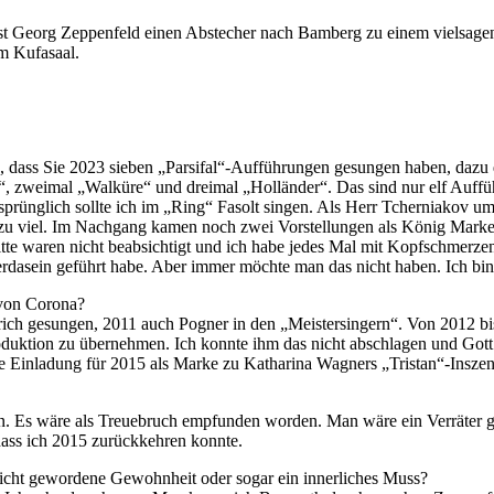
st Ge­org Zep­pe­n­feld ei­nen Ab­ste­cher nach Bam­berg zu ei­nem viel­sa­g
 im Kufasaal.
 dass Sie 2023 sie­ben „Parsifal“-Aufführungen ge­sun­gen ha­ben, dazu dr
al“, zwei­mal „Wal­kü­re“ und drei­mal „Hol­län­der“. Das sind nur elf Auf­f
sprüng­lich soll­te ich im „Ring“ Fa­solt sin­gen. Als Herr Tcher­nia­kov um
t zu viel. Im Nach­gang ka­men noch zwei Vor­stel­lun­gen als Kö­nig Mar­k
rit­te wa­ren nicht be­ab­sich­tigt und ich habe je­des Mal mit Kopf­schmer­
ed­ler­da­sein ge­führt habe. Aber im­mer möch­te man das nicht ha­ben. Ich bin
 von Corona?
ich ge­sun­gen, 2011 auch Po­gner in den „Meis­ter­sin­gern“. Von 2012 b
-Produktion zu über­neh­men. Ich konn­te ihm das nicht ab­schla­gen und Gott 
ie Ein­la­dung für 2015 als Mar­ke zu Ka­tha­ri­na Wag­ners „Tristan“-Insze
ben. Es wäre als Treue­bruch emp­fun­den wor­den. Man wäre ein Ver­rä­ter g
dass ich 2015 zu­rück­keh­ren konnte.
icht ge­wor­de­ne Ge­wohn­heit oder so­gar ein in­ner­li­ches Muss?