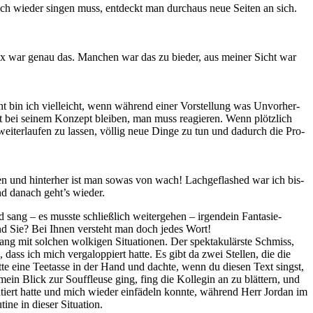
h wie­der sin­gen muss, ent­deckt man durch­aus neue Sei­ten an sich.
n Max war ge­nau das. Man­chen war das zu bie­der, aus mei­ner Sicht war
cht bin ich viel­leicht, wenn wäh­rend ei­ner Vor­stel­lung was Un­vor­her­
icht bei sei­nem Kon­zept blei­ben, man muss re­agie­ren. Wenn plötz­lich
i­ter­lau­fen zu las­sen, völ­lig neue Din­ge zu tun und da­durch die Pro­
en und hin­ter­her ist man so­was von wach! Lach­ge­flas­hed war ich bis­
nd da­nach geht’s wieder.
sang – es muss­te schließ­lich wei­ter­ge­hen – ir­gend­ein Fan­ta­sie­
sind Sie? Bei Ih­nen ver­steht man doch je­des Wort!
g mit sol­chen wol­ki­gen Si­tua­tio­nen. Der spek­ta­ku­lärs­te Schmiss,
dass ich mich ver­ga­lop­piert hat­te. Es gibt da zwei Stel­len, die die
t­te eine Tee­tas­se in der Hand und dach­te, wenn du die­sen Text singst,
ein Blick zur Souf­fleu­se ging, fing die Kol­le­gin an zu blät­tern, und
n­tiert hat­te und mich wie­der ein­fä­deln konn­te, wäh­rend Herr Jor­dan im
ti­ne in die­ser Situation.