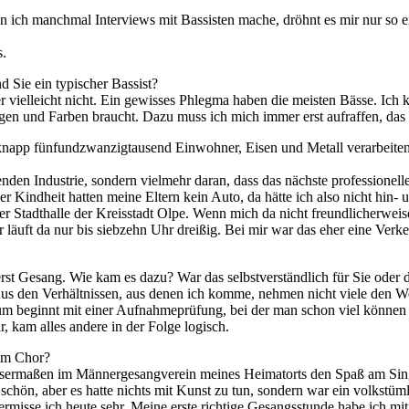
ich manch­mal In­ter­views mit Bas­sis­ten ma­che, dröhnt es mir nur so ent­
s.
nd Sie ein ty­pi­scher Bassist?
­ger viel­leicht nicht. Ein ge­wis­ses Phleg­ma ha­ben die meis­ten Bäs­se. Ic
gen und Far­ben braucht. Dazu muss ich mich im­mer erst auf­raf­fen, das
pp fünf­und­zwan­zig­tau­send Ein­woh­ner, Ei­sen und Me­tall ver­ar­bei­ten­de 
n­den In­dus­trie, son­dern viel­mehr dar­an, dass das nächs­te pro­fes­sio­nel­
 Kind­heit hat­ten mei­ne El­tern kein Auto, da hät­te ich also nicht hin- 
der Stadt­hal­le der Kreis­stadt Olpe. Wenn mich da nicht freund­li­cher­wei­se
hr läuft da nur bis sieb­zehn Uhr drei­ßig. Bei mir war das eher eine Ver­k
 erst Ge­sang. Wie kam es dazu? War das selbst­ver­ständ­lich für Sie oder
s den Ver­hält­nis­sen, aus de­nen ich kom­me, neh­men nicht vie­le den Weg 
i­um be­ginnt mit ei­ner Auf­nah­me­prü­fung, bei der man schon viel kön­nen
 kam al­les an­de­re in der Fol­ge logisch.
 im Chor?
wis­ser­ma­ßen im Män­ner­ge­sang­ver­ein mei­nes Hei­mat­orts den Spaß am S
 schön, aber es hat­te nichts mit Kunst zu tun, son­dern war ein volks­tüm­
­mis­se ich heu­te sehr. Mei­ne ers­te rich­ti­ge Ge­sangs­stun­de habe ich m