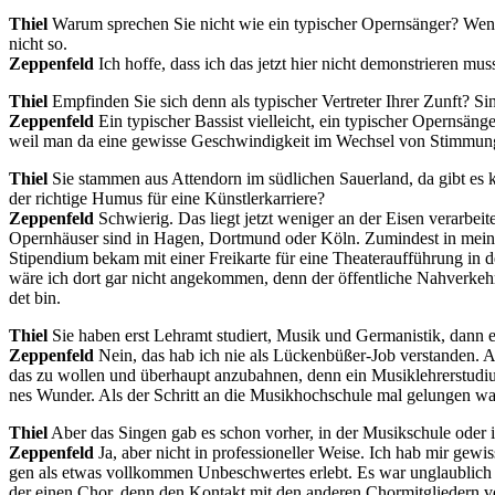
Thiel
War­um spre­chen Sie nicht wie ein ty­pi­scher Opern­sän­ger? Wenn 
nicht so.
Zep­pe­n­feld
Ich hof­fe, dass ich das jetzt hier nicht de­mons­trie­ren mus
Thiel
Emp­fin­den Sie sich denn als ty­pi­scher Ver­tre­ter Ih­rer Zunft? Si
Zep­pe­n­feld
Ein ty­pi­scher Bas­sist viel­leicht, ein ty­pi­scher Opern­sän
weil man da eine ge­wis­se Ge­schwin­dig­keit im Wech­sel von Stim­mun­
Thiel
Sie stam­men aus At­ten­dorn im süd­li­chen Sau­er­land, da gibt es kna
der rich­ti­ge Hu­mus für eine Künstlerkarriere?
Zep­pe­n­feld
Schwie­rig. Das liegt jetzt we­ni­ger an der Ei­sen ver­ar­bei­te
Opern­häu­ser sind in Ha­gen, Dort­mund oder Köln. Zu­min­dest in mei­ner
Sti­pen­di­um be­kam mit ei­ner Frei­kar­te für eine Thea­ter­auf­füh­rung in 
wäre ich dort gar nicht an­ge­kom­men, denn der öf­fent­li­che Nah­ver­ke
det bin.
Thiel
Sie ha­ben erst Lehr­amt stu­diert, Mu­sik und Ger­ma­nis­tik, dann
Zep­pe­n­feld
Nein, das hab ich nie als Lü­cken­bü­ßer-Job ver­stan­den. Au
das zu wol­len und über­haupt an­zu­bah­nen, denn ein Mu­sik­leh­rer­stu­d
nes Wun­der. Als der Schritt an die Mu­sik­hoch­schu­le mal ge­lun­gen war,
Thiel
Aber das Sin­gen gab es schon vor­her, in der Mu­sik­schu­le oder
Zep­pe­n­feld
Ja, aber nicht in pro­fes­sio­nel­ler Wei­se. Ich hab mir ge­
gen als et­was voll­kom­men Un­be­schwer­tes er­lebt. Es war un­glaub­lich
der ei­nen Chor, denn den Kon­takt mit den an­de­ren Chor­mit­glie­dern ver