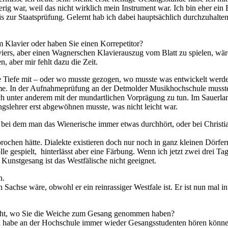
e­rig war, weil das nicht wirk­lich mein In­stru­ment war. Ich bin eher ein
s zur Staats­prü­fung. Ge­lernt hab ich da­bei haupt­säch­lich durch­zu­hal­ten
 am Kla­vier oder ha­ben Sie ei­nen Korrepetitor?
la­viers, aber ei­nen Wag­ner­schen Kla­vier­aus­zug vom Blatt zu spie­len, w
gen, aber mir fehlt dazu die Zeit.
e Tie­fe mit – oder wo muss­te ge­zo­gen, wo muss­te was ent­wi­ckelt werd
im­me. In der Auf­nah­me­prü­fung an der Det­mol­der Mu­sik­hoch­schu­le muss
h un­ter an­de­rem mit der mund­art­li­chen Vor­prä­gung zu tun. Im Sau­er­lan
angs­leh­rer erst ab­ge­wöh­nen muss­te, was nicht leicht war.
i dem man das Wie­ne­ri­sche im­mer et­was durch­hört, oder bei Chris­ti­an 
pro­chen hät­te. Dia­lek­te exis­tie­ren doch nur noch in ganz klei­nen Dör­f
­le ge­spielt, hin­ter­lässt aber eine Fär­bung. Wenn ich jetzt zwei drei Ta
 Kunst­ge­sang ist das West­fä­li­sche nicht geeignet.
n.
h­se wäre, ob­wohl er ein rein­ras­si­ger West­fa­le ist. Er ist nun mal in 
cht, wo Sie die Wei­che zum Ge­sang ge­nom­men haben?
 habe an der Hoch­schu­le im­mer wie­der Ge­sangs­stu­den­ten hö­ren kön­nen