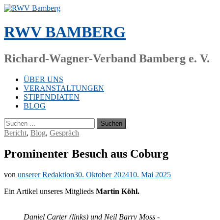
Zum
Inhalt
springen
RWV BAMBERG
Richard-Wagner-Verband Bamberg e. V.
ÜBER UNS
VERANSTALTUNGEN
STIPENDIATEN
BLOG
Suchen
nach:
Bericht
,
Blog
,
Gespräch
Prominenter Besuch aus Coburg
von
unserer Redaktion
30. Oktober 2024
10. Mai 2025
Ein Ar­ti­kel un­se­res Mit­glieds
Mar­tin Köhl.
Da­ni­el Car­ter (links) und Neil Bar­ry Moss -