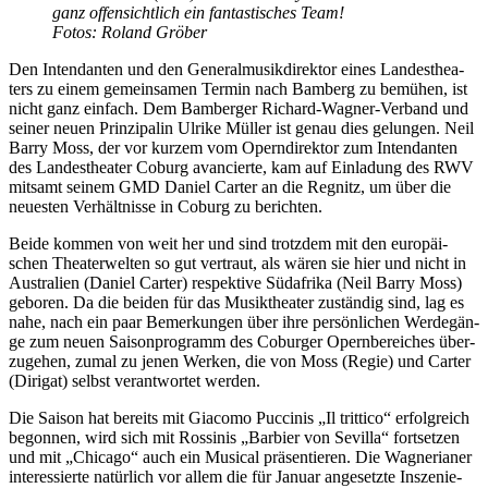
ganz of­fen­sicht­lich ein fan­tas­ti­sches Team!
Fo­tos: Ro­land Gröber
Den In­ten­dan­ten und den Ge­ne­ral­mu­sik­di­rek­tor ei­nes Lan­des­thea­
ters zu ei­nem ge­mein­sa­men Ter­min nach Bam­berg zu be­mü­hen, ist
nicht ganz ein­fach. Dem Bam­ber­ger Ri­chard-Wag­ner-Ver­band und
sei­ner neu­en Prin­zi­pa­lin Ul­ri­ke Mül­ler ist ge­nau dies ge­lun­gen. Neil
Bar­ry Moss, der vor kur­zem vom Opern­di­rek­tor zum In­ten­dan­ten
des Lan­des­thea­ter Co­burg avan­cier­te, kam auf Ein­la­dung des RWV
mit­samt sei­nem GMD Da­ni­el Car­ter an die Reg­nitz, um über die
neu­es­ten Ver­hält­nis­se in Co­burg zu berichten.
Bei­de kom­men von weit her und sind trotz­dem mit den eu­ro­päi­
schen Thea­ter­wel­ten so gut ver­traut, als wä­ren sie hier und nicht in
Aus­tra­li­en (Da­ni­el Car­ter) re­spek­ti­ve Süd­afri­ka (Neil Bar­ry Moss)
ge­bo­ren. Da die bei­den für das Mu­sik­thea­ter zu­stän­dig sind, lag es
nahe, nach ein paar Be­mer­kun­gen über ihre per­sön­li­chen Wer­de­gän­
ge zum neu­en Sai­son­pro­gramm des Co­bur­ger Opern­be­rei­ches über­
zu­ge­hen, zu­mal zu je­nen Wer­ken, die von Moss (Re­gie) und Car­ter
(Di­ri­gat) selbst ver­ant­wor­tet werden.
Die Sai­son hat be­reits mit Gi­a­co­mo Puc­ci­nis „Il trit­ti­co“ er­folg­reich
be­gon­nen, wird sich mit Ros­si­nis „Bar­bier von Se­vil­la“ fort­set­zen
und mit „Chi­ca­go“ auch ein Mu­si­cal prä­sen­tie­ren. Die Wag­ne­ria­ner
in­ter­es­sier­te na­tür­lich vor al­lem die für Ja­nu­ar an­ge­setz­te In­sze­nie­