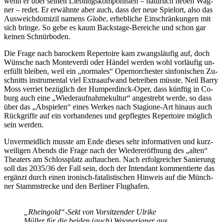
wenn er über sei­nen Lieb­lings­kom­po­nis­ten – na­tür­lich ne­ben Wag­
ner – re­det. Er er­wähn­te aber auch, dass der neue Spiel­ort, also das
Aus­weich­do­mi­zil na­mens
Glo­be
, er­heb­li­che Ein­schrän­kun­gen mit
sich brin­ge. So gebe es kaum Back­stage-Be­rei­che und schon gar
kei­nen Schnürboden.
Die Fra­ge nach ba­ro­ckem Re­per­toire kam zwangs­läu­fig auf, doch
Wün­sche nach Mon­te­ver­di oder Hän­del wer­den wohl vor­läu­fig un­
er­füllt blei­ben, weil ein „nor­ma­les“ Opern­or­ches­ter sin­fo­ni­schen Zu­
schnitts in­stru­men­tal viel Ex­tra­auf­wand be­trei­ben müss­te. Neil Bar­ry
Moss ver­riet be­züg­lich der Hum­per­dinck-Oper, dass künf­tig in Co­
burg auch eine „Wie­der­auf­nah­me­kul­tur“ an­ge­strebt wer­de, so dass
über das „Ab­spie­len“ ei­nes Wer­kes nach Sta­gio­ne-Art hin­aus auch
Rück­grif­fe auf ein vor­han­de­nes und ge­pfleg­tes Re­per­toire mög­lich
sein werden.
Un­ver­meid­lich muss­te am Ende die­ses sehr in­for­ma­ti­ven und kurz­
wei­li­gen Abends die Fra­ge nach der Wie­der­eröff­nung des „al­ten“
Thea­ters am Schloss­platz auf­tau­chen. Nach er­folg­rei­cher Sa­nie­rung
soll das 2035/36 der Fall sein, doch der In­ten­dant kom­men­tier­te das
er­gänzt durch ei­nen iro­nisch-fa­ta­lis­ti­schen Hin­weis auf die Münch­
ner Stamm­stre­cke und den Ber­li­ner Flughafen.
„Rheingold“-Sekt von Vor­sit­zen­der Ul­ri­ke
Mül­ler für die bei­den (auch) Wag­ne­ria­ner aus