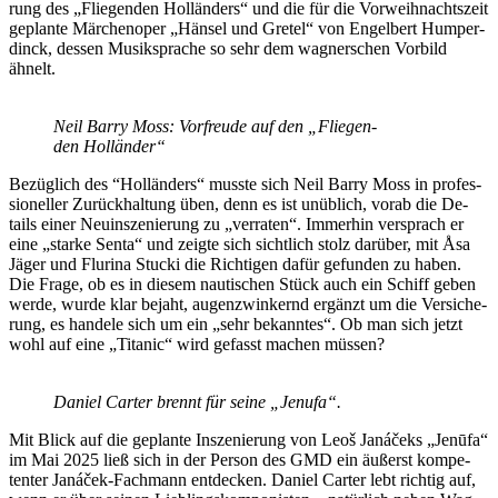
rung des „Flie­gen­den Hol­län­ders“ und die für die Vor­weih­nachts­zeit
ge­plan­te Mär­chen­oper „Hän­sel und Gre­tel“ von En­gel­bert Hum­per­
dinck, des­sen Mu­sik­spra­che so sehr dem wag­ner­schen Vor­bild
ähnelt.
Neil Bar­ry Moss: Vor­freu­de auf den „Flie­gen­
den Holländer“
Be­züg­lich des “Hol­län­ders“ muss­te sich Neil Bar­ry Moss in pro­fes­
sio­nel­ler Zu­rück­hal­tung üben, denn es ist un­üb­lich, vor­ab die De­
tails ei­ner Neu­in­sze­nie­rung zu „ver­ra­ten“. Im­mer­hin ver­sprach er
eine „star­ke Sen­ta“ und zeig­te sich sicht­lich stolz dar­über, mit Åsa
Jä­ger und Flu­ri­na Stucki die Rich­ti­gen da­für ge­fun­den zu ha­ben.
Die Fra­ge, ob es in die­sem nau­ti­schen Stück auch ein Schiff ge­ben
wer­de, wur­de klar be­jaht, au­gen­zwin­kernd er­gänzt um die Ver­si­che­
rung, es han­de­le sich um ein „sehr be­kann­tes“. Ob man sich jetzt
wohl auf eine „Ti­ta­nic“ wird ge­fasst ma­chen müssen?
Da­ni­el Car­ter brennt für sei­ne „Jen­u­fa“.
Mit Blick auf die ge­plan­te In­sze­nie­rung von Leoš Janá­čeks „Jenū­fa“
im Mai 2025 ließ sich in der Per­son des GMD ein äu­ßerst kom­pe­
ten­ter Janá­ček-Fach­mann ent­de­cken. Da­ni­el Car­ter lebt rich­tig auf,