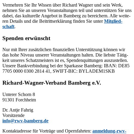
Ver­meh­ren Sie Ihr Wis­sen über Ri­chard Wag­ner und sein Werk,
neh­men Sie an un­se­ren Ver­an­stal­tun­gen teil und un­ter­stüt­zen Sie uns
da­bei, das kul­tu­rel­le An­ge­bot in Bam­berg zu be­rei­chern. Alle wei­te­
ren De­tails und die Bei­tritts­er­klä­rung fin­den Sie un­ter
Mit­glied­
schaft
.
Spenden erwünscht
Nur mit Ih­rer zu­sätz­li­chen fi­nan­zi­el­len Un­ter­stüt­zung kön­nen wir
das hohe Ni­veau un­se­rer Ver­an­stal­tun­gen hal­ten. Die liebs­te Tä­tig­
keit un­se­res Schatz­meis­ters ist es, Spen­den­quit­tun­gen aus­zu­stel­len.
Un­se­re Bank­ver­bin­dung bei der Spar­kas­se Bam­berg: IBAN: DE85
7705 0000 0300 2814 41, SWIFT-BIC: BYLADEM1SKB
Richard-Wagner-Verband Bamberg e.V.
Un­te­rer Schorn 8
91301 Forchheim
Dr. Ant­je Fahrig
Vorsitzende
info@rwv-bamberg.de
Kon­takt­adres­se für Vor­trä­ge und Opern­fahr­ten:
anmeldung-rwv-