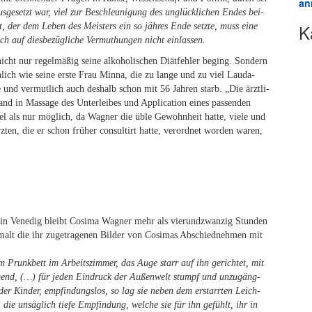
an
h aus­ge­setzt war, viel zur Be­schleu­ni­gung des un­glück­li­chen En­des bei­
K
bst, der dem Le­ben des Meis­ters ein so jäh­res Ende setz­te, muss eine
h auf dies­be­züg­li­che Ver­mut­hun­gen nicht einlassen.
t nur re­gel­mä­ßig sei­ne al­ko­ho­li­schen Di­ät­feh­ler be­ging. Son­dern
n­lich wie sei­ne ers­te Frau Min­na, die zu lan­ge und zu viel Lau­da­
e und ver­mut­lich auch des­halb schon mit 56 Jah­ren starb. „Die ärzt­li­
nd in Mas­sa­ge des Un­ter­lei­bes und Ap­pli­ca­ti­on ei­nes pas­sen­den
viel als nur mög­lich, da Wag­ner die üble Ge­wohn­heit hat­te, vie­le und
z­ten, die er schon frü­her con­sul­tirt hat­te, ver­ord­net wor­den wa­ren,
in Ve­ne­dig bleibt Co­si­ma Wag­ner mehr als vier­und­zwan­zig Stun­den
l malt die ihr zu­ge­tra­ge­nen Bil­der von Co­si­mas Ab­schied­neh­men mit
 Prunk­bett im Ar­beits­zim­mer, das Auge starr auf ihn ge­rich­tet, mit
r­mend, (…) für je­den Ein­druck der Au­ßen­welt stumpf und un­zu­gäng­
r Kin­der, emp­fin­dungs­los, so lag sie ne­ben dem er­starr­ten Leich­
die un­säg­lich tie­fe Emp­fin­dung, wel­che sie für ihn ge­fühlt, ihr in