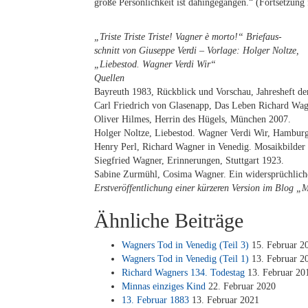
gro­ße Per­sön­lich­keit ist da­hin­ge­gan­gen.“ (Fort­set­zung
„Tris­te Tris­te Tris­te! Va­gner è mor­to!“ Brief­aus­
schnitt von Giu­sep­pe Ver­di – Vor­la­ge: Hol­ger Nolt­ze,
„Lie­bes­tod. Wag­ner Ver­di Wir“
Quel­len
Bay­reuth 1983, Rück­blick und Vor­schau, Jah­res­heft der
Carl Fried­rich von Gla­sen­app, Das Le­ben Ri­chard Wag­
Oli­ver Hil­mes, Her­rin des Hü­gels, Mün­chen 2007.
Hol­ger Nolt­ze, Lie­bes­tod. Wag­ner Ver­di Wir, Ham­bur
Hen­ry Perl, Ri­chard Wag­ner in Ve­ne­dig. Mo­sa­ik­bil­der
Sieg­fried Wag­ner, Er­in­ne­run­gen, Stutt­gart 1923.
Sa­bi­ne Zur­mühl, Co­si­ma Wag­ner. Ein wi­der­sprüch­li­
Erst­ver­öf­fent­li­chung ei­ner kür­ze­ren Ver­si­on im Blog
Ähnliche Beiträge
Wag­ners Tod in Ve­ne­dig (Teil 3)
15. Fe­bru­ar 2
Wag­ners Tod in Ve­ne­dig (Teil 1)
13. Fe­bru­ar 2
Ri­chard Wag­ners 134. To­des­tag
13. Fe­bru­ar 20
Min­nas ein­zi­ges Kind
22. Fe­bru­ar 2020
13. Fe­bru­ar 1883
13. Fe­bru­ar 2021