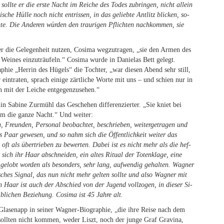
soll­te er die ers­te Nacht im Rei­che des To­des zu­brin­gen, nicht al­lein
­sche Hül­le noch nicht ent­ris­sen, in das ge­lieb­te Ant­litz bli­cken, so­
nn­te. Die An­de­ren wür­den den trau­ri­gen Pflich­ten nach­kom­men, sie
 die Ge­le­gen­heit nut­zen, Co­si­ma weg­zu­tra­gen, „sie den Ar­men des
Wei­nes ein­zu­träu­feln.“ Co­si­ma wur­de in Da­nie­las Bett ge­legt.
a­phie „Her­rin des Hü­gels“ die Toch­ter, „war die­sen Abend sehr still,
ein­tra­ten, sprach ei­ni­ge zärt­li­che Wor­te mit uns – und schien nur in
nen mit der Lei­che entgegenzusehen.“
in Sa­bi­ne Zur­mühl das Ge­sche­hen dif­fe­ren­zier­ter. „Sie kniet bei
ihm die gan­ze Nacht.“ Und weiter:
 Freun­den, Per­so­nal be­ob­ach­tet, be­schrie­ben, wei­ter­ge­tra­gen und
­ches Paar ge­we­sen, und so nahm sich die Öf­fent­lich­keit wei­ter das
 oft als über­trie­ben zu be­wer­ten. Da­bei ist es nicht mehr als die hef­
 sich ihr Haar ab­schnei­den, ein al­tes Ri­tu­al der To­ten­kla­ge, eine
ge­lobt wor­den als be­son­ders, sehr lang, auf­wen­dig ge­hal­ten. Wag­ner
ti­sches Si­gnal, das nun nicht mehr gel­ten soll­te und also Wag­ner mit
Haar ist auch der Ab­schied von der Ju­gend voll­zo­gen, in die­ser Si­
li­chen Be­zie­hung. Co­si­ma ist 45 Jah­re alt.
 Gla­sen­app in sei­ner Wag­ner-Bio­gra­phie, „die ihre Rei­se nach dem
ie soll­ten nicht kom­men, we­der Liszt, noch der jun­ge Graf Gra­vina,