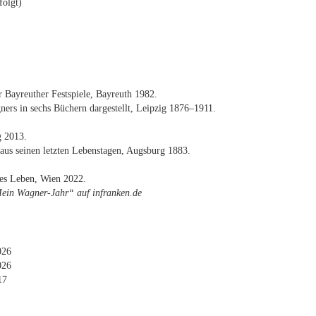
 folgt)
 Bay­reu­ther Fest­spie­le, Bay­reuth 1982.
ners in sechs Bü­chern dar­ge­stellt, Leip­zig 1876–1911.
g 2013.
 aus sei­nen letz­ten Le­bens­ta­gen, Augs­burg 1883.
ches Le­ben, Wien 2022.
 „Mein Wag­ner-Jahr“ auf in​fran​ken​.de
026
026
17