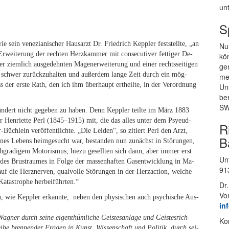
un­
S
e sein ve­ne­zia­ni­scher Haus­arzt Dr. Fried­rich Kepp­ler fest­stell­te, „an
Nur
l Er­wei­te­rung der rech­ten Herz­kam­mer mit con­se­cu­ti­ver fet­ti­ger De­
kön
er ziem­lich aus­ge­dehn­ten Ma­gen­er­wei­te­rung und ei­ner rechts­sei­ti­gen
gen
ders schwer zu­rück­zu­hal­ten und au­ßer­dem lan­ge Zeit durch ein mög­
mei
ss der ers­te Rath, den ich ihm über­haupt ert­heil­te, in der Ver­ord­nung
Un­
be
SW
hun­dert nicht ge­ge­ben zu ha­ben. Denn Kepp­ler teil­te im März 1883
r Hen­ri­et­te Perl (1845–1915) mit, die das al­les un­ter dem Psy­eud­
R
ch­lein ver­öf­fent­lich­te. „Die Lei­den“, so zi­tiert Perl den Arzt,
B
­nes Le­bens heim­ge­sucht war, be­stan­den nun zu­nächst in Stö­run­gen,
a­di­gem Mo­to­ris­mus, hie­zu ge­sell­ten sich dann, aber im­mer erst
Un­
g des Brust­rau­mes in Fol­ge der mas­sen­haf­ten Gas­ent­wick­lung in Ma­
91
die Herz­ner­ven, qual­vol­le Stö­run­gen in der Her­zac­tion, wel­che
a­ta­stro­phe herbeiführten.“
Dr.
Vo
, wie Kepp­ler er­kann­te, ne­ben den phy­si­schen auch psy­chi­sche Aus­
in
ag­ner durch sei­ne ei­gent­hüm­li­che Geis­tes­an­la­ge und Geis­tes­rich­
Kon
ei­he bren­nen­der Fra­gen in Kunst, Wis­sen­schaft und Po­li­tik, durch sei­