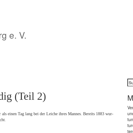
 e. V.
Su
na
ig (Teil 2)
M
Ver
und
als ei­nen Tag lang bei der Lei­che ih­res Man­nes. Be­reits 1883 wur­
tun
cht.
tu­
te­