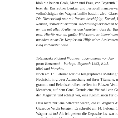
bloß die bei­den Groß, Mann und Frau, von Bay­reuth.“ 
te­rer der Bay­reu­ther Ban­kier und Fest­spiel­fi­nanz­ver
voll­mäch­tig­ten der Wag­ner­fa­mi­lie be­stellt wird. Gla­se
Die Die­ner­schaft war mit Pa­cken be­schäf­tigt, Kon­sul,
Ren­nen, schwer zu er­tra­gen. Nach­mit­tags er­schie­nen wi
rer, um mit al­len Kräf­ten es durch­zu­set­zen, dass der Bil
men. Hier­für war ein gro­ßer Wi­der­stand zu über­win­
nach­dem zu­vor Dr. Kepp­ler mit Hil­fe sei­nes As­sis­ten­t
rung vor­be­rei­tet hatte.
To­ten­mas­ke Ri­chard Wag­ners, ab­ge­nom­men von Au­
gus­to Ben­ve­nuti – Vor­la­ge: Bay­reuth 1983, Rück­
blick und Vorschau
Noch am 13. Fe­bru­ar war die te­le­gra­phi­sche Mel­dung 
Nach­richt in gro­ßer Auf­ma­chung auf ih­rer Ti­tel­sei­te, 
gram­me und Be­leids­schrei­ben tref­fen im Pa­laz­zo Ven­d­
Men­schen, auf dem Ca­nal Gran­de eine Viel­zahl von Gon
den Ma­gis­trat und schlägt vor, eine Kom­mis­si­on für die
Dass nicht nur jene be­trof­fen wa­ren, die zu Wag­ners An­
Giu­sep­pe Ver­dis be­le­gen. Er schreibt am 14. Fe­bru­ar 18
Wag­ner ist tot! Als ich ges­tern die De­pe­sche las, war i