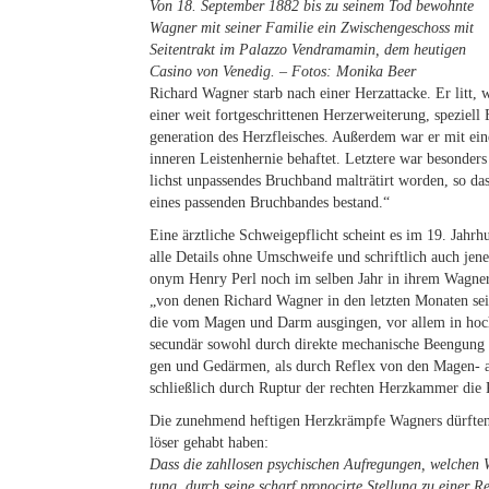
Von 18. Sep­tem­ber 1882 bis zu sei­nem Tod be­wohn­te
Wag­ner mit sei­ner Fa­mi­lie ein Zwi­schen­ge­schoss mit
Sei­ten­trakt im Pa­laz­zo Ven­dra­ma­min, dem heu­ti­gen
Ca­si­no von Ve­ne­dig. – Fo­tos: Mo­ni­ka Beer
Ri­chard Wag­ner starb nach ei­ner Herz­at­ta­cke. Er litt, wi
ei­ner weit fort­ge­schrit­te­nen Herz­er­wei­te­rung, spe­zi­el
ge­ne­ra­ti­on des Herz­flei­sches. Au­ßer­dem war er mit ei­n
in­ne­ren Leis­ten­her­nie be­haf­tet. Letz­te­re war be­son­
lichst un­pas­sen­des Bruch­band mal­trä­tirt wor­den, so da
ei­nes pas­sen­den Bruch­ban­des bestand.“
Eine ärzt­li­che Schwei­ge­pflicht scheint es im 19. Jahr­
alle De­tails ohne Um­schwei­fe und schrift­lich auch je­ne
onym Hen­ry Perl noch im sel­ben Jahr in ih­rem Wag­ner-Bü
„von de­nen Ri­chard Wag­ner in den letz­ten Mo­na­ten sei
die vom Ma­gen und Darm aus­gin­gen, vor al­lem in hoch­gr
se­cun­där so­wohl durch di­rek­te me­cha­ni­sche Be­en­gun
gen und Ge­där­men, als durch Re­flex von den Ma­gen- auf 
schließ­lich durch Rup­tur der rech­ten Herz­kam­mer die K
Die zu­neh­mend hef­ti­gen Herz­krämp­fe Wag­ners dürf­ten
lö­ser ge­habt haben:
Dass die zahl­lo­sen psy­chi­schen Auf­re­gun­gen, wel­chen W
tung, durch sei­ne scharf pro­no­cir­te Stel­lung zu ei­ner R