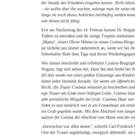
der Stun­de des Schei­dens ein­ge­ben konn­te. Nicht al­lein 
– sie woll­te über ihn wa­chen, so­lan­ge man ihr sei­ne ir­di
lan­ge sie noch die­ses An­bli­ckes theil­haf­tig wer­den ko
war des­sen nicht fähig.
Erst am Nach­mit­tag des 14. Fe­bru­ar konn­te Dr. Kepp­ler
Tod­ten zu ent­rei­ßen und ihr ei­ni­ge Trop­fen stär­ken­den 
„Mama“, zi­tiert Oli­ver Hil­mes in sei­ner Co­si­ma-Bio­gr
sie lä­chel­te uns im­mer un­heim­lich an, wenn wir bei ihr 
fie­ber­haf­ter Rufe dem Tage und ih­rem Wie­der­be­geg­
Wie im­mer be­schreibt und re­flek­tiert Co­si­ma-Bio­gra­ph
Wag­ner, legt sich ne­ben ihn, küsst ihn und bleibt bei 
All dies wur­de von ei­ner gro­ßen En­tou­ra­ge aus Kin­dern,
da­mit je­der In­ti­mi­tät be­raubt. Sie wa­ren ein öf­fent­li
Recht, die Trau­er Co­si­mas mi­nu­ti­ös zu be­schrei­ben und
ti­ge Trau­er am Ende ei­ner hef­ti­gen Lie­be. Co­si­ma lässt
sehr per­sön­li­che Mit­ga­be ins Grab. Co­si­mas Haar war 
lieb­te es und na­tür­lich war es als Frau­en­haar ein ero­
ins Grab ge­ge­ben wur­de. Mit dem Ab­schied vom lan­gen 
tua­ti­on für Co­si­ma der Ab­schied vom Mann und der leib­
„In­zwi­schen war al­len de­nen“, schreibt Carl Fried­rich
Orte der Trau­er an­ge­kün­digt, en­er­gisch ab­be­stellt: s