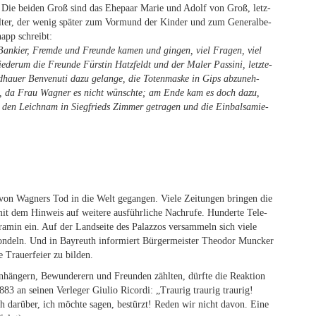
Die bei­den Groß sind das Ehe­paar Ma­rie und Adolf von Groß, letz­
­wal­ter, der we­nig spä­ter zum Vor­mund der Kin­der und zum Ge­ne­ral­be­
n­app schreibt:
 Ban­kier, Frem­de und Freun­de ka­men und gin­gen, viel Fra­gen, viel
e­der­um die Freun­de Fürs­tin Hatz­feldt und der Ma­ler Pas­si­ni, letz­te­
d­hau­er Ben­ve­nuti dazu ge­lan­ge, die To­ten­mas­ke in Gips ab­zu­neh­
den, da Frau Wag­ner es nicht wünsch­te; am Ende kam es doch dazu,
en den Leich­nam in Sieg­frieds Zim­mer ge­tra­gen und die Ein­bal­sa­mie­
von Wag­ners Tod in die Welt ge­gan­gen. Vie­le Zei­tun­gen brin­gen die
mit dem Hin­weis auf wei­te­re aus­führ­li­che Nach­ru­fe. Hun­der­te Te­le­
ra­min ein. Auf der Land­sei­te des Pa­laz­zos ver­sam­meln sich vie­le
­deln. Und in Bay­reuth in­for­miert Bür­ger­meis­ter Theo­dor Mun­cker
 Trau­er­fei­er zu bilden.
hän­gern, Be­wun­de­rern und Freun­den zähl­ten, dürf­te die Re­ak­ti­on
83 an sei­nen Ver­le­ger Giu­lio Ri­cor­di: „Trau­rig trau­rig trau­rig!
ch dar­über, ich möch­te sa­gen, be­stürzt! Re­den wir nicht da­von. Eine