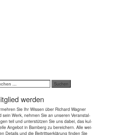
chen
ch:
itglied werden
­meh­ren Sie Ihr Wis­sen über Ri­chard Wag­ner
 sein Werk, neh­men Sie an un­se­ren Ver­an­stal­
­gen teil und un­ter­stüt­zen Sie uns da­bei, das kul­
rel­le An­ge­bot in Bam­berg zu be­rei­chern. Alle wei­
ren De­tails und die Bei­tritts­er­klä­rung fin­den Sie