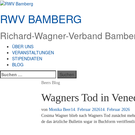
Zum
Inhalt
RWV BAMBERG
springen
Richard-Wagner-Verband Bamberg
ÜBER UNS
VERANSTALTUNGEN
STIPENDIATEN
BLOG
Suchen
nach:
Beers Blog
Wagners Tod in Vened
von
Monika Beer
14. Februar 2026
14. Februar 2026
Co­si­ma Wag­ner blieb nach Wag­ners Tod zu­nächst mehr 
de das ärtzli­che Bul­le­tin so­gar in Buch­form veröffentli