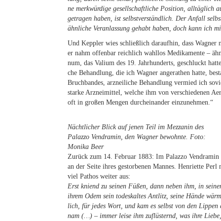
ne merk­wür­di­ge ge­sell­schaft­li­che Po­si­ti­on, all­täg­lic
getra­gen ha­ben, ist selbst­ver­ständ­lich. Der An­fall sel
ähn­li­che Ver­an­las­sung ge­habt ha­ben, doch kann ich mic
Und Kepp­ler wies schließ­lich dar­auf­hin, dass Wag­ner nich
er nahm of­fen­bar reich­lich wahl­los Me­di­ka­men­te – äh
num, das Va­li­um des 19. Jahr­hun­derts, ge­schluckt hat­t
che Be­hand­lung, die ich Wag­ner an­ge­ra­then hat­te, be­sta
Bruch­ban­des, arz­nei­li­che Be­hand­lung ver­mied ich so­
star­ke Arz­nei­mit­tel, wel­che ihm von ver­schie­de­nen Aer
oft in gro­ßen Men­gen durch­ein­an­der einzunehmen.“
Nächt­li­cher Blick auf je­nen Teil im Mez­za­nin des
Pa­laz­zo Ven­d­ra­min, den Wag­ner be­wohn­te. Foto:
Mo­ni­ka Beer
Zu­rück zum 14. Fe­bru­ar 1883: Im Pa­laz­zo Ven­d­ra­min 
an der Sei­te ih­res ge­stor­be­nen Man­nes. Hen­ri­et­te Per
viel Pa­thos wei­ter aus:
Erst kniend zu sei­nen Fü­ßen, dann ne­ben ihm, in sei­nem
ih­rem Odem sein to­des­kal­tes Ant­litz, sei­ne Hän­de wä
lich, für je­des Wort, und kam es selbst von den Lip­pen de
nam (…) – im­mer lei­se ihm zu­flüs­ternd, was ihre Lie­be, 