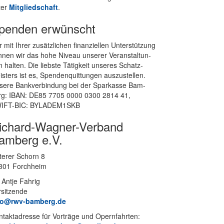
ter
Mit­glied­schaft
.
penden erwünscht
 mit Ih­rer zu­sätz­li­chen fi­nan­zi­el­len Un­ter­stüt­zung
­nen wir das hohe Ni­veau un­se­rer Ver­an­stal­tun­
 hal­ten. Die liebs­te Tä­tig­keit un­se­res Schatz­
s­ters ist es, Spen­den­quit­tun­gen aus­zu­stel­len.
se­re Bank­ver­bin­dung bei der Spar­kas­se Bam­
rg: IBAN: DE85 7705 0000 0300 2814 41,
IFT-BIC: BYLADEM1SKB
ichard-Wagner-Verband
amberg e.V.
te­rer Schorn 8
301 Forchheim
 Ant­je Fahrig
rsitzende
fo@rwv-bamberg.de
­takt­adres­se für Vor­trä­ge und Opern­fahr­ten: