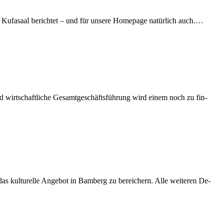
Ku­fa­saal be­rich­tet – und für un­se­re Home­page na­tür­lich auch.…
 und wirt­schaft­li­che Ge­samt­ge­schäfts­füh­rung wird ei­nem noch zu fin­
s kul­tu­rel­le An­ge­bot in Bam­berg zu be­rei­chern. Alle wei­te­ren De­