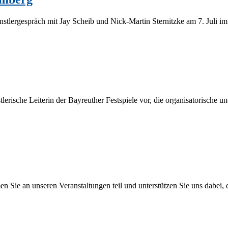
­ler­ge­spräch mit Jay Scheib und Nick-Mar­­tin Ster­nitz­ke am 7. Juli im 
ri­sche Lei­te­rin der Bay­reu­ther Fest­spie­le vor, die or­ga­ni­sa­to­ri­sche
 an un­se­ren Ver­an­stal­tun­gen teil und un­ter­stüt­zen Sie uns da­bei, da