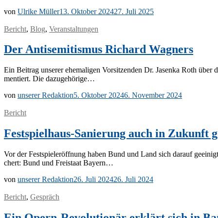
von
Ulrike Müller
13. Oktober 2024
27. Juli 2025
Bericht
,
Blog
,
Veranstaltungen
Der Antisemitismus Richard Wagners
Ein Bei­trag un­se­rer ehe­ma­li­gen Vor­sit­zen­den Dr. Ja­sen­ka Roth über
men­tiert. Die dazugehörige…
von
unserer Redaktion
5. Oktober 2024
6. November 2024
Bericht
Festspielhaus-Sanierung auch in Zukunft g
Vor der Fest­spiel­eröff­nung ha­ben Bund und Land sich dar­auf ge­ei­nigt, di
chert: Bund und Frei­staat Bayern…
von
unserer Redaktion
26. Juli 2024
26. Juli 2024
Bericht
,
Gespräch
Ein Opern-Revolutionär erklärt sich in B