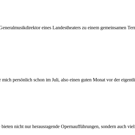
 Ge­ne­ral­mu­sik­di­rek­tor ei­nes Lan­des­thea­ters zu ei­nem ge­mein­sa­me
r mich per­sön­lich schon im Juli, also ei­nen gu­ten Mo­nat vor der ei­gent
le bie­ten nicht nur her­aus­ra­gen­de Opern­auf­füh­run­gen, son­dern auch viel