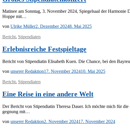
Ma­ti­nee am Sonn­tag, 3. No­vem­ber 2024, Spie­gel­saal der Har­mo­nie Drei 
Hop­pe mit…
von
Ulrike Müller
2. Dezember 2024
8. Mai 2025
Bericht
,
Stipendiaten
Erlebnisreiche Festspieltage
Be­richt von Sti­pen­dia­tin Eli­sa­beth Kuen. Die Chan­ce, bei den Bay­reu
von
unserer Redaktion
17. November 2024
10. Mai 2025
Bericht
,
Stipendiaten
Eine Reise in eine andere Welt
Der Be­richt von Sti­pen­dia­tin The­re­sa Dau­er. Ich möch­te mich für die 
geg­nung mit…
von
unserer Redaktion
2. November 2024
17. November 2024