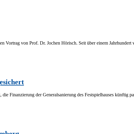
 den Vor­trag von Prof. Dr. Jo­chen Hö­risch. Seit über ei­nem Jahr­hun­dert w
esichert
e Fi­nan­zie­rung der Ge­ne­ral­sa­nie­rung des Fest­spiel­hau­ses künf­tig pa­r
amberg