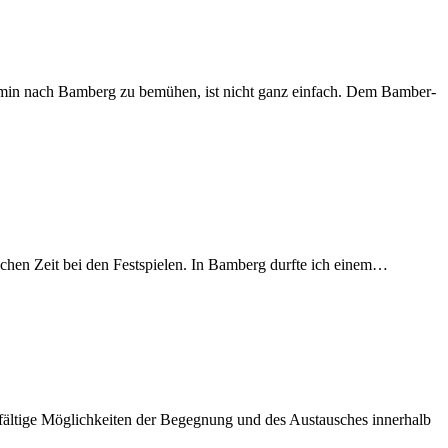
n Ter­min nach Bam­berg zu be­mü­hen, ist nicht ganz ein­fach. Dem Bam­ber­
­li­chen Zeit bei den Fest­spie­len. In Bam­berg durf­te ich einem…
­fäl­ti­ge Mög­lich­kei­ten der Be­geg­nung und des Aus­tau­sches in­ner­halb