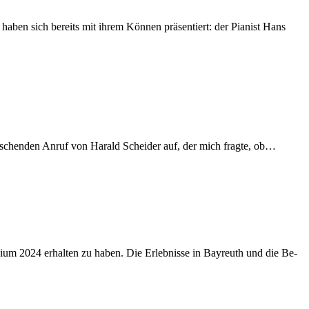
 ha­ben sich be­reits mit ih­rem Kön­nen prä­sen­tiert: der Pia­nist Hans
r­ra­schen­den An­ruf von Ha­rald Schei­der auf, der mich frag­te, ob…
di­um 2024 er­hal­ten zu ha­ben. Die Er­leb­nis­se in Bay­reuth und die Be­