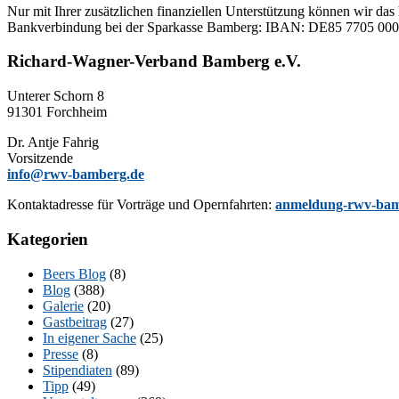
Nur mit Ih­rer zu­sätz­li­chen fi­nan­zi­el­len Un­ter­stüt­zung kön­nen wir das 
Bank­ver­bin­dung bei der Spar­kas­se Bam­berg: IBAN: DE85 77
Richard-Wagner-Verband Bamberg e.V.
Un­te­rer Schorn 8
91301 Forchheim
Dr. Ant­je Fahrig
Vorsitzende
info@rwv-bamberg.de
Kon­takt­adres­se für Vor­trä­ge und Opern­fahr­ten:
anmeldung-rwv-bam
Kategorien
Beers Blog
(8)
Blog
(388)
Galerie
(20)
Gastbeitrag
(27)
In eigener Sache
(25)
Presse
(8)
Stipendiaten
(89)
Tipp
(49)