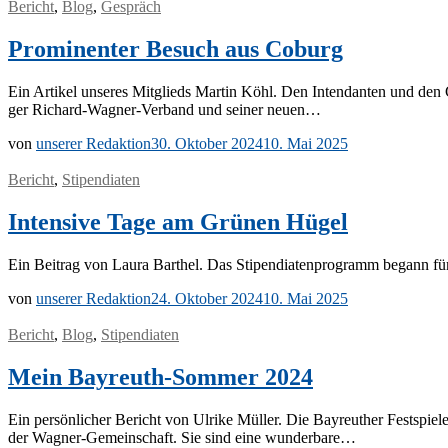
Bericht
,
Blog
,
Gespräch
Prominenter Besuch aus Coburg
Ein Ar­ti­kel un­se­res Mit­glieds Mar­tin Köhl. Den In­ten­dan­ten und den
ger Ri­­chard-Wa­g­­ner-Ver­­­band und sei­ner neuen…
von
unserer Redaktion
30. Oktober 2024
10. Mai 2025
Bericht
,
Stipendiaten
Intensive Tage am Grünen Hügel
Ein Bei­trag von Lau­ra Bart­hel. Das Sti­pen­dia­ten­pro­gramm be­gann fü
von
unserer Redaktion
24. Oktober 2024
10. Mai 2025
Bericht
,
Blog
,
Stipendiaten
Mein Bayreuth-Sommer 2024
Ein per­sön­li­cher Be­richt von Ul­ri­ke Mül­ler. Die Bay­reu­ther Fest­spie­
der Wa­g­­ner-Ge­­mein­­schaft. Sie sind eine wunderbare…