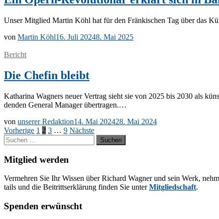
Un­ser Mit­glied Mar­tin Köhl hat für den Frän­ki­schen Tag über das Künst
von
Martin Köhl
16. Juli 2024
8. Mai 2025
Bericht
Die Chefin bleibt
Ka­tha­ri­na Wag­ners neu­er Ver­trag sieht sie von 2025 bis 2030 als künst­le­
den­den Ge­ne­ral Ma­na­ger übertragen.…
von
unserer Redaktion
14. Mai 2024
28. Mai 2024
Seitennummerierung
Vorherige
1
2
3
…
9
Nächste
Suchen
der
nach:
Beiträge
Mitglied werden
Ver­meh­ren Sie Ihr Wis­sen über Ri­chard Wag­ner und sein Werk, neh­men Sie
tails und die Bei­tritts­er­klä­rung fin­den Sie un­ter
Mit­glied­schaft
.
Spenden erwünscht