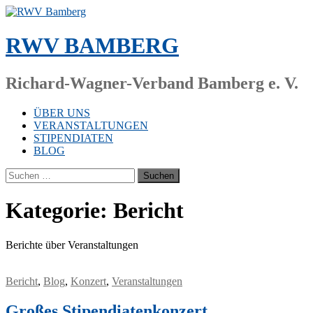
Zum
Inhalt
springen
RWV BAMBERG
Richard-Wagner-Verband Bamberg e. V.
ÜBER UNS
VERANSTALTUNGEN
STIPENDIATEN
BLOG
Suchen
nach:
Kategorie:
Bericht
Be­rich­te über Veranstaltungen
Bericht
,
Blog
,
Konzert
,
Veranstaltungen
Großes Stipendiatenkonzert