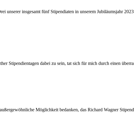
un­se­rer ins­ge­samt fünf Sti­pen­dia­ten in un­se­rem Ju­bi­lä­ums­jahr 2023
­ther Sti­pen­di­en­ta­gen da­bei zu sein, tat sich für mich durch ei­nen übe
au­ßer­ge­wöhn­li­che Mög­lich­keit be­dan­ken, das Ri­chard Wag­ner Sti­pen­