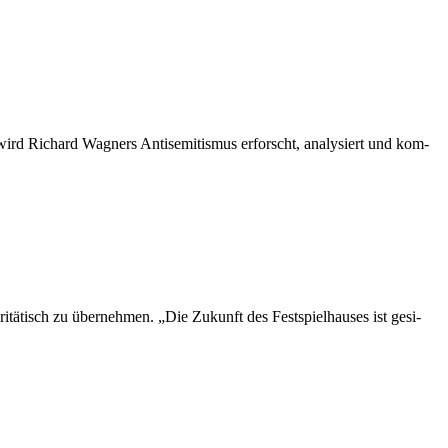
ird Ri­chard Wag­ners An­ti­se­mi­tis­mus er­forscht, ana­ly­siert und kom­
i­tä­tisch zu über­neh­men. „Die Zu­kunft des Fest­spiel­hau­ses ist ge­si­