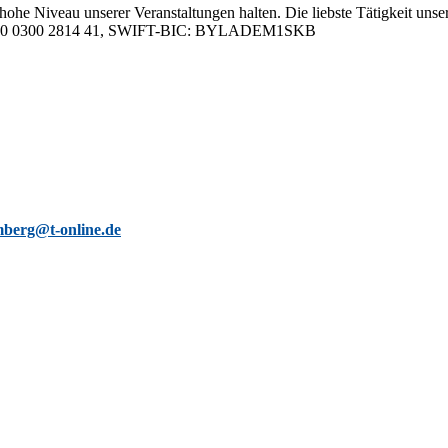
hohe Ni­veau un­se­rer Ver­an­stal­tun­gen hal­ten. Die liebs­te Tä­tig­keit un­se­
05 0000 0300 2814 41, SWIFT-BIC: BYLADEM1SKB
berg@t-online.de