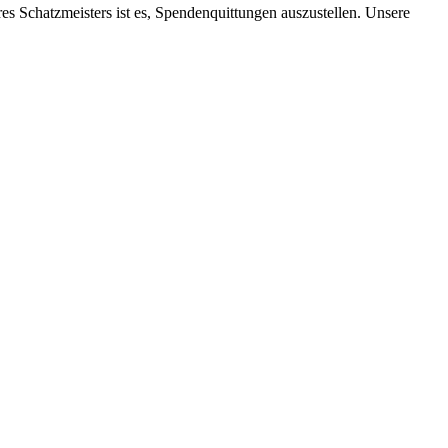
res Schatz­meis­ters ist es, Spen­den­quit­tun­gen aus­zu­stel­len. Un­se­re