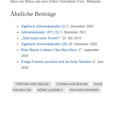
Hans von Bülow auf ei­ner frü­hen Vi­si­ten­kar­te Foto: Wikipedia
Ähnliche Beiträge
Ta­ge­buch-Ad­vents­ka­len­der (2)
2. De­zem­ber 2020
Ad­vents­ka­len­der 1871 (3)
3. De­zem­ber 2021
„Al­les kann un­ser Fi­scher!“
29. Juli 2019
Ta­ge­buch-Ad­vents­ka­len­der (20)
20. De­zem­ber 2020
Hans Mar­tin Gräb­ners One-Man-Show
27. Sep­tem­ber
2018
Ei­ni­ge Fräu­lein zwick­ten sich das hohe Näs­chen
21. Juni
2020
"TRISTAN UND ISOLDE"
COSIMA VON BÜLOW
HANS
VON BÜLOW
KÖNIG LUDWIG II.
RICHARD WAGNER