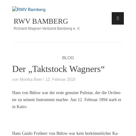
Zum
Inhalt
RWV BAMBERG
springen
Richard-Wagner-Verband Bamberg e. V.
BLOG
Der „Taktstock Wagners“
von
Monika Beer
12. Februar 2019
Hans von Bülow war der ers­te ge­nui­ne Pult­star, der die Or­ches­
ter zu sei­nem In­stru­ment mach­te. Am 12. Fe­bru­ar 1894 starb er
in Kairo.
Hans Gui­do Frei­herr von Bülow war kein her­kömm­li­cher Ka­