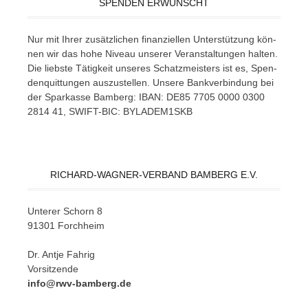
SPENDEN ERWÜNSCHT
Nur mit Ih­rer zu­sätz­li­chen fi­nan­zi­el­len Un­ter­stüt­zung kön­
nen wir das hohe Ni­veau un­se­rer Ver­an­stal­tun­gen hal­ten.
Die liebs­te Tä­tig­keit un­se­res Schatz­meis­ters ist es, Spen­
den­quit­tun­gen aus­zu­stel­len. Un­se­re Bank­ver­bin­dung bei
der Spar­kas­se Bam­berg: IBAN: DE85 7705 0000 0300
2814 41, SWIFT-BIC: BYLADEM1SKB
RICHARD-WAGNER-VERBAND BAMBERG E.V.
Un­te­rer Schorn 8
91301 Forchheim
Dr. Ant­je Fahrig
Vorsitzende
info@rwv-bamberg.de