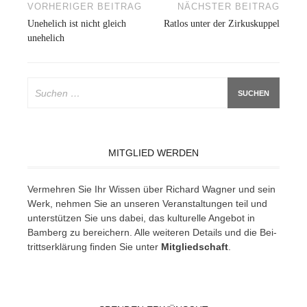
Beitragsnavigation
VORHERIGER BEITRAG
NÄCHSTER BEITRAG
Unehelich ist nicht gleich
Ratlos unter der Zirkuskuppel
unehelich
Suchen
nach:
MITGLIED WERDEN
Ver­meh­ren Sie Ihr Wis­sen über Ri­chard Wag­ner und sein
Werk, neh­men Sie an un­se­ren Ver­an­stal­tun­gen teil und
un­ter­stüt­zen Sie uns da­bei, das kul­tu­rel­le An­ge­bot in
Bam­berg zu be­rei­chern. Alle wei­te­ren De­tails und die Bei­
tritts­er­klä­rung fin­den Sie un­ter
Mit­glied­schaft
.