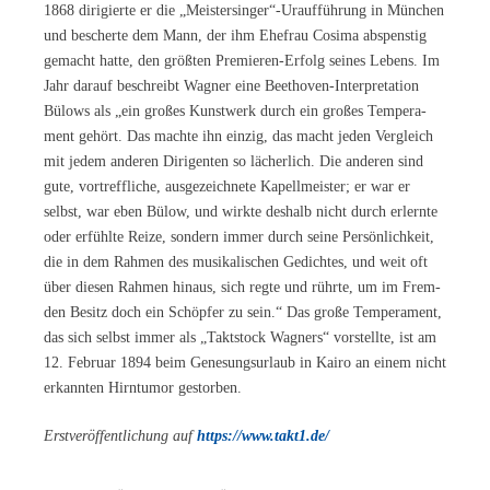
1868 di­ri­gier­te er die „Meistersinger“-Uraufführung in Mün­chen
und be­scher­te dem Mann, der ihm Ehe­frau Co­si­ma ab­spens­tig
ge­macht hat­te, den größ­ten Pre­mie­ren-Er­folg sei­nes Le­bens. Im
Jahr dar­auf be­schreibt Wag­ner eine Beet­ho­ven-In­ter­pre­ta­ti­on
Bülows als „ein gro­ßes Kunst­werk durch ein gro­ßes Tem­pe­ra­
ment ge­hört. Das mach­te ihn ein­zig, das macht je­den Ver­gleich
mit je­dem an­de­ren Di­ri­gen­ten so lä­cher­lich. Die an­de­ren sind
gute, vor­treff­li­che, aus­ge­zeich­ne­te Ka­pell­meis­ter; er war er
selbst, war eben Bülow, und wirk­te des­halb nicht durch er­lern­te
oder er­fühl­te Rei­ze, son­dern im­mer durch sei­ne Per­sön­lich­keit,
die in dem Rah­men des mu­si­ka­li­schen Ge­dich­tes, und weit oft
über die­sen Rah­men hin­aus, sich reg­te und rühr­te, um im Frem­
den Be­sitz doch ein Schöp­fer zu sein.“ Das gro­ße Tem­pe­ra­ment,
das sich selbst im­mer als „Takt­stock Wag­ners“ vor­stell­te, ist am
12. Fe­bru­ar 1894 beim Ge­ne­sungs­ur­laub in Kai­ro an ei­nem nicht
er­kann­ten Hirn­tu­mor gestorben.
Erst­ver­öf­fent­li­chung auf
https://​www​.tak​t1​.de/