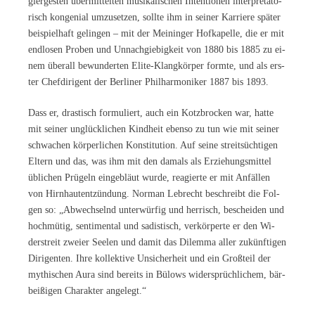
gier­ges­ten über­mit­tel­ten mu­si­ka­li­schen In­ten­tio­nen in­ter­pre­ta­to­
risch kon­ge­ni­al um­zu­set­zen, soll­te ihm in sei­ner Kar­rie­re spä­ter
bei­spiel­haft ge­lin­gen – mit der Mei­nin­ger Hof­ka­pel­le, die er mit
end­lo­sen Pro­ben und Un­nach­gie­big­keit von 1880 bis 1885 zu ei­
nem über­all be­wun­der­ten Eli­te-Klang­kör­per form­te, und als ers­
ter Chef­di­ri­gent der Ber­li­ner Phil­har­mo­ni­ker 1887 bis 1893.
Dass er, dras­tisch for­mu­liert, auch ein Kotz­bro­cken war, hat­te
mit sei­ner un­glück­li­chen Kind­heit eben­so zu tun wie mit sei­ner
schwa­chen kör­per­li­chen Kon­sti­tu­ti­on. Auf sei­ne streit­süch­ti­gen
El­tern und das, was ihm mit den da­mals als Er­zie­hungs­mit­tel
üb­li­chen Prü­geln ein­ge­bläut wur­de, re­agier­te er mit An­fäl­len
von Hirn­haut­ent­zün­dung. Nor­man Le­brecht be­schreibt die Fol­
gen so: „Ab­wech­selnd un­ter­wür­fig und her­risch, be­schei­den und
hoch­mü­tig, sen­ti­men­tal und sa­dis­tisch, ver­kör­per­te er den Wi­
der­streit zwei­er See­len und da­mit das Di­lem­ma al­ler zu­künf­ti­gen
Di­ri­gen­ten. Ihre kol­lek­ti­ve Un­si­cher­heit und ein Groß­teil der
my­thi­schen Aura sind be­reits in Bülows wi­der­sprüch­li­chem, bär­
bei­ßi­gen Cha­rak­ter angelegt.“