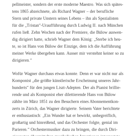
pell­meis­ter, son­dern der ers­te mo­der­ne Ma­es­tro. Was sich spä­tes­
tens 1865 ab­zeich­ne­te, als Ri­chard Wag­ner – der be­ruf­li­che
Stern und pri­va­te Un­stern sei­nes Le­bens – ihn als Spe­zia­lis­ten
für die „Tristan“-Uraufführung durch Lud­wig II. nach Mün­chen
ru­fen ließ. Zehn Wo­chen nach der Pre­mie­re, die Bülow aus­wen­
dig di­ri­giert hat­te, schrieb Wag­ner dem Kö­nig: „Ster­be ich heu­
te, so ist Hans von Bülow der Ein­zi­ge, dem ich die Auf­füh­rung
mei­ner Wer­ke über­ge­ben kann. Aus­ser mir ver­stehnt kei­ner so zu
dirigieren.“
Wo­für Wag­ner durch­aus et­was konn­te. Denn er war nicht nur als
Kom­po­nist „die größ­te künst­le­ri­sche Er­schei­nung un­se­res Jahr­
hun­derts“ für den jun­gen Liszt-Adep­ten. Der als Pia­nist bril­lie­
ren­de und als Kom­po­nist eher di­let­tie­ren­de Hans von Bülow
zähl­te im März 1851 zu den Be­su­chern ei­nes Abon­ne­ment­kon­
zerts in Zü­rich, das Wag­ner di­ri­gier­te. Sei­nem Va­ter be­rich­te­te
er en­thu­si­as­tisch: „Ein Wun­der hat er be­wirkt, un­be­greif­lich,
groß­ar­tig und hin­rei­ßend, und das Or­ches­ter folg­te, ge­ni­al im
Pa­rie­ren.“ Or­ches­ter­mu­si­ker dazu zu brin­gen, die durch Di­ri­