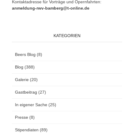
Kon­takt­adres­se für Vor­trä­ge und Opern­fahr­ten:
anmeldung-rwv-bamberg@t-online.de
KATEGORIEN
Beers Blog
(8)
Blog
(388)
Galerie
(20)
Gastbeitrag
(27)
In eigener Sache
(25)
Presse
(8)
Stipendiaten
(89)