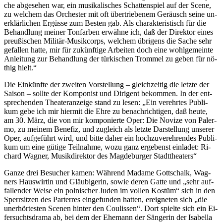
che ab­ge­se­hen war, ein mu­si­ka­li­sches Schat­ten­spiel auf der Sce­ne,
zu wel­chem das Or­ches­ter mit oft über­trie­be­nem Ge­räusch sei­ne un­
er­klär­li­chen Er­güs­se zum Bes­ten gab. Als cha­rak­te­ris­tisch für die
Be­hand­lung mei­ner Ton­far­ben er­wäh­ne ich, daß der Di­rek­tor ei­nes
preu­ßi­schen Mi­li­tär-Mu­sik­corps, wel­chem üb­ri­gens die Sa­che sehr
ge­fal­len hat­te, mir für zu­künf­ti­ge Ar­bei­ten doch eine wohl­ge­mein­te
An­lei­tung zur Be­hand­lung der tür­ki­schen Trom­mel zu ge­ben für nö­
thig hielt.“
Die Ein­künf­te der zwei­ten Vor­stel­lung – gleich­zei­tig die letz­te der
Sai­son – soll­te der Kom­po­nist und Di­ri­gent be­kom­men. In der ent­
spre­chen­den Thea­ter­an­zei­ge stand zu le­sen: „Ein ver­ehr­tes Pu­bli­
kum gebe ich mir hier­mit die Ehre zu be­nach­rich­ti­gen, daß heu­te,
am 30. März, die von mir kom­po­nier­te Oper: Die No­vi­ze von Pa­ler­
mo, zu mei­nem Be­ne­fiz, und zu­gleich als letz­te Dar­stel­lung un­se­rer
Oper, auf­ge­führt wird, und bit­te da­her ein hoch­zu­ver­eh­ren­des Pu­bli­
kum um eine gü­ti­ge Teil­nah­me, wozu ganz er­ge­benst ein­la­det: Ri­
chard Wag­ner, Mu­sik­di­rek­tor des Mag­de­bur­ger Stadttheaters“
Gan­ze drei Be­su­cher ka­men: Wäh­rend Ma­dame Gott­schalk, Wag­
ners Haus­wir­tin und Gläu­bi­ge­rin, so­wie de­ren Gat­te und „sehr auf­
fal­len­der Wei­se ein pol­ni­scher Ju­den im vol­len Kos­tüm“ sich in den
Sperr­sit­zen des Par­terres ein­ge­fun­den hat­ten, er­eig­ne­ten sich „die
un­er­hör­tes­ten Sce­nen hin­ter den Coulis­sen“. Dort spiel­te sich ein Ei­
fer­suchts­dra­ma ab, bei dem der Ehe­mann der Sän­ge­rin der Isa­bel­la