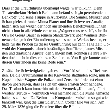
Dass er die Ur­auf­füh­rung über­haupt wag­te, war toll­kühn. Denn
Thea­ter­di­rek­tor Hein­rich Beth­mann be­fand sich „in pe­re­ni­ren­dem
Bank­rott“ und sei­ne Trup­pe in Auf­lö­sung. Die Sän­ger, Mu­si­ker und
Schau­spie­ler, dar­un­ter Min­na Pla­ner und ihre Schwes­ter Ama­lie,
hat­ten sich nur we­gen der noch an­ste­hen­den Be­ne­fiz­vor­stel­lun­gen
nicht schon in alle Win­de ver­streut. „Wag­ner muss­te sich“, schreibt
Os­wald Ge­org Bau­er in sei­nem Stan­dard­werk über Wag­ners Büh­
nen­wer­ke, „mit der Ein­stu­die­rung sei­nes neu­en Wer­kes be­ei­len, er
hat­te für die Pro­ben zu die­ser Ur­auf­füh­rung nur zehn Tage Zeit. Ob­
wohl der Kom­po­nist ‚durch be­stän­di­ges Souf­flie­ren, lau­tes Mit­sin­
gen und dras­ti­sche An­ru­fe‘ den Sän­gern half, konn­ten sie ihre Par­
tien doch nicht in die­ser kur­zen Zeit ler­nen. Von Re­gie konn­te un­ter
die­sen Um­stän­den gar kei­ne Rede sein.“
Zu­sätz­li­che Schwie­rig­kei­ten gab es im Vor­feld schon des Ti­tels we­
gen. Da die Ur­auf­füh­rung in der Kar­wo­che statt­fin­den soll­te, muss­te
Ka­pell­meis­ter Wag­ner die Po­li­zei- und Zen­sur­be­hör­de erst ein­mal
da­von über­zeu­gen, dass es sich um ei­nen erns­ten Stoff han­del­te.
Das Text­buch kam im­mer­hin mit dem Ver­merk „Kann auf­ge­führt
wer­den“ zu­rück – ver­mut­lich weil nie­mand sich die Mühe ge­macht
hat­te, es zu le­sen. Da Beth­manns Kom­pa­nie in­zwi­schen so gut wie
bank­rott war, ging die Ein­stu­die­rung in größ­ter Eile vor sich. Am
29. März 1836 ging die Pre­mie­re über die Bühne.