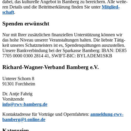
da­bei, das kul­tu­rel­le An­ge­bot in Bam­berg zu be­rei­chern. Alle wei­te­
ren De­tails und die Bei­tritts­er­klä­rung fin­den Sie un­ter
Mit­glied­
schaft
.
Spenden erwünscht
Nur mit Ih­rer zu­sätz­li­chen fi­nan­zi­el­len Un­ter­stüt­zung kön­nen wir
das hohe Ni­veau un­se­rer Ver­an­stal­tun­gen hal­ten. Die liebs­te Tä­tig­
keit un­se­res Schatz­meis­ters ist es, Spen­den­quit­tun­gen aus­zu­stel­len.
Un­se­re Bank­ver­bin­dung bei der Spar­kas­se Bam­berg: IBAN: DE85
7705 0000 0300 2814 41, SWIFT-BIC: BYLADEM1SKB
Richard-Wagner-Verband Bamberg e.V.
Un­te­rer Schorn 8
91301 Forchheim
Dr. Ant­je Fahrig
Vorsitzende
info@rwv-bamberg.de
Kon­takt­adres­se für Vor­trä­ge und Opern­fahr­ten:
anmeldung-rwv-
bamberg@t-online.de
Kategorien