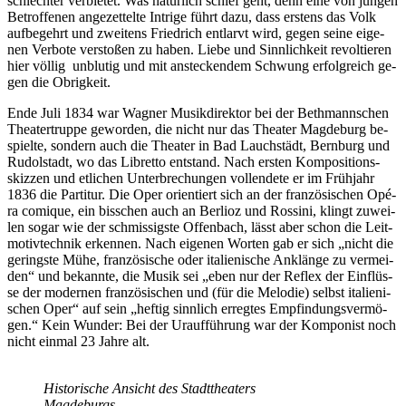
schlech­ter ver­bie­tet. Was na­tür­lich schief geht, denn eine von jun­gen
Be­trof­fe­nen an­ge­zet­tel­te In­tri­ge führt dazu, dass ers­tens das Volk
auf­be­gehrt und zwei­tens Fried­rich ent­larvt wird, ge­gen sei­ne ei­ge­
nen Ver­bo­te ver­sto­ßen zu ha­ben. Lie­be und Sinn­lich­keit re­vol­tie­ren
hier völ­lig un­blu­tig und mit an­ste­cken­dem Schwung er­folg­reich ge­
gen die Obrigkeit.
Ende Juli 1834 war Wag­ner Mu­sik­di­rek­tor bei der Beth­mann­schen
Thea­ter­trup­pe ge­wor­den, die nicht nur das Thea­ter Mag­de­burg be­
spiel­te, son­dern auch die Thea­ter in Bad Lauch­städt, Bern­burg und
Ru­dol­stadt, wo das Li­bret­to ent­stand. Nach ers­ten Kom­po­si­ti­ons­
skiz­zen und et­li­chen Un­ter­bre­chun­gen voll­ende­te er im Früh­jahr
1836 die Par­ti­tur. Die Oper ori­en­tiert sich an der fran­zö­si­schen Opé­
ra co­mi­que, ein biss­chen auch an Ber­li­oz und Ros­si­ni, klingt zu­wei­
len so­gar wie der schmis­sigs­te Of­fen­bach, lässt aber schon die Leit­
mo­tiv­tech­nik er­ken­nen. Nach ei­ge­nen Wor­ten gab er sich „nicht die
ge­rings­te Mühe, fran­zö­si­sche oder ita­lie­ni­sche An­klän­ge zu ver­mei­
den“ und be­kann­te, die Mu­sik sei „eben nur der Re­flex der Ein­flüs­
se der mo­der­nen fran­zö­si­schen und (für die Me­lo­die) selbst ita­lie­ni­
schen Oper“ auf sein „hef­tig sinn­lich er­reg­tes Emp­fin­dungs­ver­mö­
gen.“ Kein Wun­der: Bei der Ur­auf­füh­rung war der Kom­po­nist noch
nicht ein­mal 23 Jah­re alt.
His­to­ri­sche An­sicht des Stadt­thea­ters
Magdeburgs