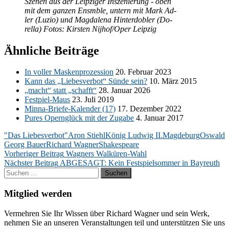
Sze­nen aus der Leip­zi­ger In­sze­nie­rung - oben
mit dem gan­zen Ensmble, un­tern mit Mark Ad­
ler (Lu­zio) und Mag­da­le­na Hin­terd­o­bler (Do­
rel­la) Fo­tos: Kirs­ten Nijhof/​Oper Leipzig
Ähnliche Beiträge
In vol­ler Mas­ken­pro­zes­si­on
20. Fe­bru­ar 2023
Kann das „Lie­bes­ver­bot“ Sün­de sein?
10. März 2015
„macht“ statt „schafft“
28. Ja­nu­ar 2026
Fest­piel-Maus
23. Juli 2019
Min­na-Brie­fe-Ka­len­der (17)
17. De­zem­ber 2022
Pu­res Opern­glück mit der Zu­ga­be
4. Ja­nu­ar 2017
"Das Liebesverbot"
Aron Stiehl
König Ludwig II.
Magdeburg
Oswald
Georg Bauer
Richard Wagner
Shakespeare
Beitragsnavigation
Vorheriger Beitrag
Wagners Walküren-Wahl
Nächster Beitrag
ABGESAGT: Kein Festspielsommer in Bayreuth
Suchen
nach:
Mitglied werden
Ver­meh­ren Sie Ihr Wis­sen über Ri­chard Wag­ner und sein Werk,
neh­men Sie an un­se­ren Ver­an­stal­tun­gen teil und un­ter­stüt­zen Sie uns