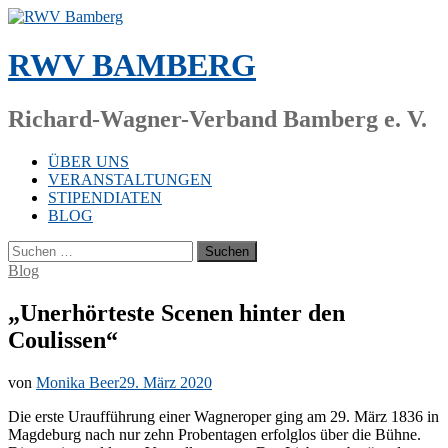
Zum
Inhalt
springen
RWV BAMBERG
Richard-Wagner-Verband Bamberg e. V.
ÜBER UNS
VERANSTALTUNGEN
STIPENDIATEN
BLOG
Suchen
nach:
Blog
„Unerhörteste Scenen hinter den
Coulissen“
von
Monika Beer
29. März 2020
Die ers­te Ur­auf­füh­rung ei­ner Wag­ner­oper ging am 29. März 1836 in
Mag­de­burg nach nur zehn Pro­ben­ta­gen er­folg­los über die Büh­ne.