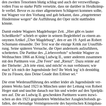
den zwei­ten Ten­oris­ten blu­tig schlug und auch der ver­zweif­lungs­
vol­len Frau so star­ke Püf­fe ver­setz­te, dass sie dar­über in Heul­krämp­
fe ver­fiel. Be­vor es zu ei­ner all­ge­mei­nen Schlä­ge­rei kom­men soll­te,
trat Wag­ner vor den Vor­hang und gab be­kannt, dass „ein­ge­tre­te­ner
Hin­der­nis­se we­gen“ die Auf­füh­rung der Oper nicht statt­fin­den
könnte.
Da­mit en­de­te Wag­ners Mag­de­bur­ger Zeit. „Hier gibt es lau­ter
Scheiß­ker­le!“ schrieb er spä­ter in sei­nem Be­gleit­brief zu ei­nem an­
ony­men Ar­ti­kel „Über Mag­de­burg“, den er am 19. April an Ro­bert
Schu­mann ein­sand­te. Der Text war die ein­zi­ge Kri­tik zur Ur­auf­füh­
rung. Sei­ne spä­te­ren Ver­su­che, die Oper an­dern­orts auf­zu­füh­ren,
schei­ter­ten. Die Par­ti­tur des „Lie­bes­ver­bots“ schenk­te Wag­ner zu
Weih­nach­ten 1866 an Kö­nig Lud­wig II., un­ter an­de­rem zu­sam­men
mit den Par­ti­tu­ren von „Die Feen“ und „Ri­en­zi“. Dazu reim­te auf
der Ti­tel­sei­te: „Ich irr­te einst, und möcht’ es nun ver­büs­sen; wie
mach’ ich mich der Ju­gend­sün­de frei? Ihr Werk leg’ ich de­müt­hig
Dir zu Füs­sen, dass Dei­ne Gna­de ihm Er­lö­ser sei.“
Die ers­te Wie­der­auf­füh­rung des seit­her lei­der als Ju­gend­sün­de ver­
pön­ten Werks fand 1923 in Mün­chen un­ter der Lei­tung von Ro­bert
He­ger statt und tauch­te da­nach nur hin und wie­der auf den Spiel­plä­
nen auf. Die an Lud­wig II. ge­schenk­ten Par­ti­tu­ren wa­ren in­zwi­
schen an den 1923 ge­grün­de­ten Wit­tels­ba­cher Aus­gleichs­fonds ge­
fal­len, der ehe­ma­li­ge Ver­mö­gens­wer­te des baye­ri­schen Kö­nigs­hau­