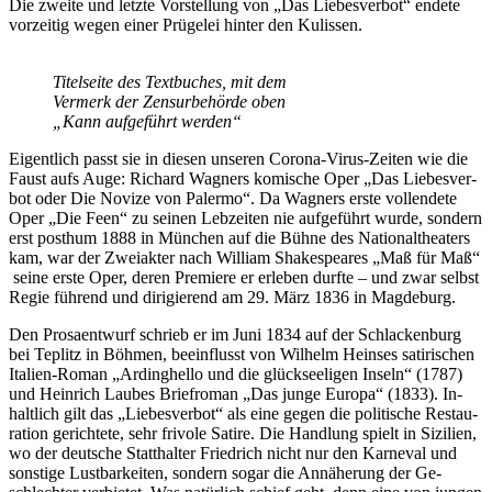
Die zwei­te und letz­te Vor­stel­lung von „Das Lie­bes­ver­bot“ en­de­te
vor­zei­tig we­gen ei­ner Prü­ge­lei hin­ter den Kulissen.
Ti­tel­sei­te des Text­bu­ches, mit dem
Ver­merk der Zen­sur­be­hör­de oben
„Kann auf­ge­führt werden“
Ei­gent­lich passt sie in die­sen un­se­ren Co­ro­na-Vi­rus-Zei­ten wie die
Faust aufs Auge: Ri­chard Wag­ners ko­mi­sche Oper „Das Lie­bes­ver­
bot oder Die No­vi­ze von Pa­ler­mo“. Da Wag­ners ers­te voll­ende­te
Oper „Die Feen“ zu sei­nen Leb­zei­ten nie auf­ge­führt wur­de, son­dern
erst post­hum 1888 in Mün­chen auf die Büh­ne des Na­tio­nal­thea­ters
kam, war der Zwei­ak­ter nach Wil­liam Shake­speares „Maß für Maß“
sei­ne ers­te Oper, de­ren Pre­mie­re er er­le­ben durf­te – und zwar selbst
Re­gie füh­rend und di­ri­gie­rend am 29. März 1836 in Magdeburg.
Den Pro­sa­ent­wurf schrieb er im Juni 1834 auf der Schla­cken­burg
bei Te­plitz in Böh­men, be­ein­flusst von Wil­helm Hein­ses sa­ti­ri­schen
Ita­li­en-Ro­man „Ar­ding­hel­lo und die glück­see­li­gen In­seln“ (1787)
und Hein­rich Lau­bes Brief­ro­man „Das jun­ge Eu­ro­pa“ (1833). In­
halt­lich gilt das „Lie­bes­ver­bot“ als eine ge­gen die po­li­ti­sche Re­stau­
ra­ti­on ge­rich­te­te, sehr fri­vo­le Sa­ti­re. Die Hand­lung spielt in Si­zi­li­en,
wo der deut­sche Statt­hal­ter Fried­rich nicht nur den Kar­ne­val und
sons­ti­ge Lust­bar­kei­ten, son­dern so­gar die An­nä­he­rung der Ge­