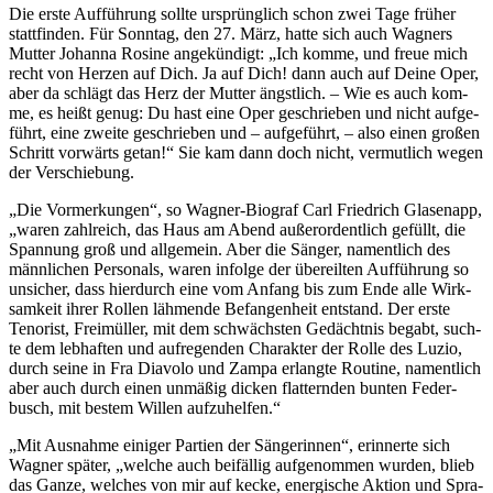
Die ers­te Auf­füh­rung soll­te ur­sprüng­lich schon zwei Tage frü­her
statt­fin­den. Für Sonn­tag, den 27. März, hat­te sich auch Wag­ners
Mut­ter Jo­han­na Ro­si­ne an­ge­kün­digt: „Ich kom­me, und freue mich
recht von Her­zen auf Dich. Ja auf Dich! dann auch auf Dei­ne Oper,
aber da schlägt das Herz der Mut­ter ängst­lich. – Wie es auch kom­
me, es heißt ge­nug: Du hast eine Oper ge­schrie­ben und nicht auf­ge­
führt, eine zwei­te ge­schrie­ben und – auf­ge­führt, – also ei­nen gro­ßen
Schritt vor­wärts ge­tan!“ Sie kam dann doch nicht, ver­mut­lich we­gen
der Verschiebung.
„Die Vor­mer­kun­gen“, so Wag­ner-Bio­graf Carl Fried­rich Gla­sen­app,
„wa­ren zahl­reich, das Haus am Abend au­ßer­or­dent­lich ge­füllt, die
Span­nung groß und all­ge­mein. Aber die Sän­ger, na­ment­lich des
männ­li­chen Per­so­nals, wa­ren in­fol­ge der über­eil­ten Auf­füh­rung so
un­si­cher, dass hier­durch eine vom An­fang bis zum Ende alle Wirk­
sam­keit ih­rer Rol­len läh­men­de Be­fan­gen­heit ent­stand. Der ers­te
Ten­orist, Frei­mül­ler, mit dem schwächs­ten Ge­dächt­nis be­gabt, such­
te dem leb­haf­ten und auf­re­gen­den Cha­rak­ter der Rol­le des Lu­zio,
durch sei­ne in Fra Dia­vo­lo und Zam­pa er­lang­te Rou­ti­ne, na­ment­lich
aber auch durch ei­nen un­mä­ßig di­cken flat­tern­den bun­ten Fe­der­
busch, mit bes­tem Wil­len aufzuhelfen.“
„Mit Aus­nah­me ei­ni­ger Par­tien der Sän­ge­rin­nen“, er­in­ner­te sich
Wag­ner spä­ter, „wel­che auch bei­fäl­lig auf­ge­nom­men wur­den, blieb
das Gan­ze, wel­ches von mir auf ke­cke, en­er­gi­sche Ak­ti­on und Spra­