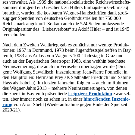
ses ver­wal­tet. Als 1939 die na­tio­nal­so­zia­lis­ti­sche Reichs­wirt­schafts­
kam­mer drin­gend ein Ge­schenk zu Hit­lers fünf­zigs­tem Ge­burts­tag
brauch­te, wur­den die kost­ba­ren Wag­ner-Hand­schrif­ten dank groß­
zü­gi­ger Spen­den von deut­schen Groß­in­dus­tri­el­len für 750 000
Reichs­mark an­ge­kauft. So kam auch die 524 Sei­ten um­fas­sen­de
Ori­gi­nal­par­ti­tur des „Lie­bes­ver­bots“ zu Adolf Hit­ler – und ist 1945
verschollen.
Nach dem Zwei­ten Welt­krieg gab es zu­nächst nur we­ni­ge Pro­duk­
tio­nen: 1957 in Dort­mund, 1973 beim Ju­gend­fest­spiel­tref­fen in Bay­
reuth, 1983 aus An­lass von Wag­ners 100. To­des­tag in Graz und
auch an der Baye­ri­schen Staats­oper 1983, eine weit­hin be­ach­te­te
Neu­in­sze­nie­rung, die auch im Fern­se­hen über­tra­gen wur­de (Di­ri­
gent: Wolf­gang Sa­wal­lisch, In­sze­nie­rung: Jean-Pierre Pon­nel­le; in
den Haupt­rol­len: Her­mann Prey als Statt­hal­ter Fried­rich und Sa­bi­ne
Hass als Isa­bel­la). Im letz­ten Jahr­zehnt folg­ten – auch im Rah­men
des Wag­ner-Jahrs 2013 – meh­re­re Neu­in­sze­nie­run­gen, von de­nen
die zu­erst in Bay­reuth prä­sen­tier­te
Leip­zi­ger Pro­duk­ti­on
zwar sel­
ten, aber im­mer noch zu se­hen ist, in ei­ner
hin­rei­ßen­den In­sze­nie­
rung
von Aron Stiehl (Wie­der­auf­nah­me ge­gen Ende der Spiel­zeit
2020/21).