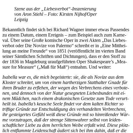
Sze­ne aus der „Liebesverbot“-Inszenierung
von Aron Stiehl – Foto: Kirs­ten Nijhof/​Oper
Leipzig
Be­kannt­lich fin­det sich bei Ri­chard Wag­ner im­mer et­was Pas­sen­des
zu ei­nem Da­tum, ei­nem Er­eig­nis – zum Bei­spiel auch zum Kar­ne­
val. Über sei­ne Gro­ße ko­mi­sche Oper in zwei Ak­ten „Das Lie­bes­
ver­bot oder Die No­vi­ze von Pa­ler­mo“ schreibt er in „Eine Mitt­hei­
lung an mei­ne Freun­de“ von 1851 (ver­öf­fent­licht im vier­ten Band
sei­ner Sämt­li­chen Schrif­ten und Dich­tun­gen), dass er den Stoff zu
der 1836 in Mag­de­burg ur­auf­ge­führ­ten Oper Shakespeare’s „Me­a­
su­re for Me­a­su­re“ („Maß für Maß“) ent­nahm. Und weiter:
Isa­bel­la war es, die mich be­geis­ter­te: sie, die als No­vi­ze aus dem
Klos­ter schrei­tet, um von ei­nem hart­her­zi­gen Statt­hal­ter Gna­de für
ih­ren Bru­der zu er­fle­hen, der we­gen des Ver­bre­chens ei­nes ver­bo­te­
nen, und den­noch von der Na­tur ge­seg­ne­ten Lie­bes­bun­des mit ei­
nem Mäd­chen, nach ei­nem dra­ko­ni­schen Ge­set­ze zum Tode ver­urt­
heilt ist. Isabella’s keu­sche See­le fin­det vor dem kal­ten Rich­ter so
trif­ti­ge Grün­de zur Ent­schul­di­gung des ver­han­del­ten Ver­bre­chens,
ihr ge­stei­ger­tes Ge­fühl weiß die­se Grün­de mit so hin­rei­ßen­der Wär­
me vor­zu­tra­gen, daß der stren­ge Sit­ten­wah­rer selbst von lei­den­
schaft­li­cher Lie­be zu dem herr­li­chen Wei­be er­faßt wird. Die­se plötz­
lich ent­flamm­te Lei­den­schaft äu­ßert sich bei ihm da­hin, daß er die