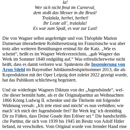
la!
Wer sich nicht freut im Carneval,
dem stoßt das Mes­ser in die Brust!
Tral­a­la­la, her­bei, herbei!
Ihr Leu­te all’, tralalala!
Es war zum Spaß, es war zur Lust!
Die von Wag­ner selbst an­ge­fer­tig­te und von Thé­o­phi­le Ma­ri­on
Dum­er­san über­ar­bei­te­te Roh­über­set­zung ins Fran­zö­si­sche war aber
trotz al­ler wei­te­ren Be­mü­hun­gen erst­mal für die Katz. „Wie es
scheint“, heißt es im Wag­ner Werk­ver­zeich­nis, „gab Wag­ner das
Werk im Som­mer 1840 end­gül­tig auf.“ Was er­freu­li­cher­wei­se nicht
heißt, dass es da­mit ver­lo­ren war. Spä­tes­tens die
In­sze­nie­rung von
Aron Stiehl
im Bay­reu­ther Ju­bi­lä­ums­fest­spiel­som­mer 2013, die als
Ko­pro­duk­ti­on mit der Oper Leip­zig dort zu­letzt 2022 ge­zeigt wur­de,
hat das Pu­bli­kum schlicht­weg begeistert.
Und sie wi­der­leg­te Wag­ners Dik­tum von der „Ju­gend­sün­de“, wel­
che die­ser be­müht hat­te, als er die Ori­gi­nal­par­ti­tur an Weih­nach­ten
1866 Kö­nig Lud­wig II. schenk­te und die Ti­tel­sei­te mit fol­gen­der
Wid­mung ver­sah: „Ich irr­te einst und möcht’ es nun ver­bü­ßen; wie
mach’ ich mich der Ju­gend­sün­de frei? Ihr Werk leg’ ich de­müt­hig
Dir zu Fü­ßen, dass Dei­ne Gna­de ihm Er­lö­ser sei.“ Die hand­schrift­li­
che Par­ti­tur, die sich von 1939 bis 1945 im Be­sitz von Adolf Hit­ler
be­fand, ist ver­schol­len. Vom Ori­gi­nal wur­de von frem­der Hand eine