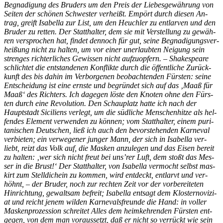
Be­gna­di­gung des Bru­ders um den Preis der Lie­bes­ge­wäh­rung von
Sei­ten der schö­nen Schwes­ter ver­heißt. Em­pört durch die­sen An­
trag, greift Isa­bel­la zur List, um den Heuch­ler zu ent­lar­ven und den
Bru­der zu ret­ten. Der Statt­hal­ter, dem sie mit Ver­stel­lung zu ge­wäh­
ren ver­spro­chen hat, fin­det den­noch für gut, sei­ne Be­gna­di­gungs­ver­
hei­ßung nicht zu hal­ten, um vor ei­ner un­er­laub­ten Nei­gung sein
stren­ges rich­ter­li­ches Ge­wis­sen nicht auf­zu­op­fern. – Shake­speare
schlich­tet die ent­stan­de­nen Kon­flik­te durch die öf­fent­li­che Zu­rück­
kunft des bis da­hin im Ver­bor­ge­nen be­ob­ach­ten­den Fürs­ten: sei­ne
Ent­schei­dung ist eine erns­te und be­grün­det sich auf das ‚Maaß für
Maaß‘ des Rich­ters. Ich da­ge­gen lös­te den Kno­ten ohne den Fürs­
ten durch eine Re­vo­lu­ti­on. Den Schau­platz hat­te ich nach der
Haupt­stadt Si­ci­li­ens ver­legt, um die süd­li­che Men­schen­hit­ze als hel­
fen­des Ele­ment ver­wen­den zu kön­nen; vom Statt­hal­ter, ei­nem pu­ri­
ta­ni­schen Deut­schen, ließ ich auch den be­vor­ste­hen­den Kar­ne­val
ver­bie­ten; ein ver­we­ge­ner jun­ger Mann, der sich in Isa­bel­la ver­
liebt, reizt das Volk auf, die Mas­ken an­zu­le­gen und das Ei­sen be­reit
zu hal­ten: ‚wer sich nicht freut bei uns’rer Luft, dem stoßt das Mes­
ser in die Brust!‘ Der Statt­hal­ter, von Isa­bel­la ver­mocht selbst mas­
kirt zum Stell­dich­ein zu kom­men, wird ent­deckt, ent­larvt und ver­
höhnt, – der Bru­der, noch zur rech­ten Zeit vor der vor­be­rei­te­ten
Hin­rich­tung, ge­walt­sam be­freit; Isa­bel­la ent­sagt dem Klos­ter­no­vi­zi­
at und reicht je­nem wil­den Kar­ne­vals­freun­de die Hand: in vol­ler
Mas­ken­pro­zes­si­on schrei­tet Al­les dem heim­keh­ren­den Fürs­ten ent­
ge­gen, von dem man vor­aus­setzt,
daß er nicht so ver­rückt wie sein