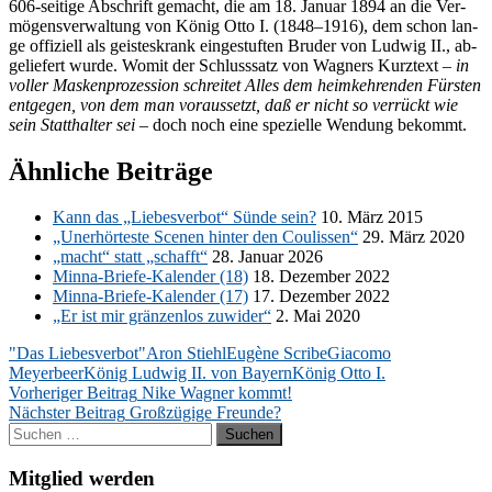
606-sei­ti­ge Ab­schrift ge­macht, die am 18. Ja­nu­ar 1894 an die Ver­
mö­gens­ver­wal­tung von Kö­nig Otto I. (1848
–
1916), dem schon lan­
ge of­fi­zi­ell als geis­tes­krank ein­ge­stuf­ten Bru­der von Lud­wig II., ab­
ge­lie­fert wur­de. Wo­mit der Schluss­satz von Wag­ners Kurz­text
–
in
vol­ler Mas­ken­pro­zes­si­on schrei­tet Al­les dem heim­keh­ren­den Fürs­ten
ent­ge­gen, von dem man vor­aus­setzt,
daß er nicht so ver­rückt wie
sein Statt­hal­ter sei –
doch noch eine spe­zi­el­le Wen­dung bekommt.
Ähnliche Beiträge
Kann das „Lie­bes­ver­bot“ Sün­de sein?
10. März 2015
„Un­er­hör­tes­te Sce­nen hin­ter den Coulis­sen“
29. März 2020
„macht“ statt „schafft“
28. Ja­nu­ar 2026
Min­na-Brie­fe-Ka­len­der (18)
18. De­zem­ber 2022
Min­na-Brie­fe-Ka­len­der (17)
17. De­zem­ber 2022
„Er ist mir grän­zen­los zu­wi­der“
2. Mai 2020
"Das Liebesverbot"
Aron Stiehl
Eugène Scribe
Giacomo
Meyerbeer
König Ludwig II. von Bayern
König Otto I.
Beitragsnavigation
Vorheriger Beitrag
Nike Wagner kommt!
Nächster Beitrag
Großzügige Freunde?
Suchen
nach:
Mitglied werden