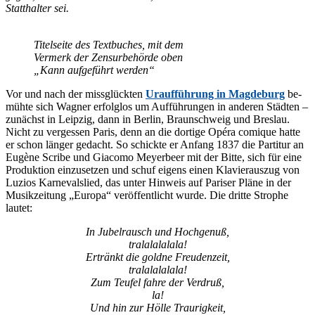
Statt­hal­ter sei.
Ti­tel­sei­te des Text­bu­ches, mit dem
Ver­merk der Zen­sur­be­hör­de oben
„Kann auf­ge­führt werden“
Vor und nach der miss­glück­ten
Ur­auf­füh­rung in Mag­de­burg
be­
müh­te sich Wag­ner er­folg­los um Auf­füh­run­gen in an­de­ren Städ­ten –
zu­nächst in Leip­zig, dann in Ber­lin, Braun­schweig und Bres­lau.
Nicht zu ver­ges­sen Pa­ris, denn an die dor­ti­ge Opé­ra co­mi­que hat­te
er schon län­ger ge­dacht. So schick­te er An­fang 1837 die Par­ti­tur an
Eu­gè­ne Scri­be und Gi­a­co­mo Mey­er­beer mit der Bit­te, sich für eine
Pro­duk­ti­on ein­zu­set­zen und schuf ei­gens ei­nen Kla­vier­aus­zug von
Lu­zi­os Kar­ne­vals­lied, das un­ter Hin­weis auf Pa­ri­ser Plä­ne in der
Mu­sik­zei­tung „Eu­ro­pa“ ver­öf­fent­licht wur­de. Die drit­te Stro­phe
lautet:
In Ju­bel­rausch und Hochgenuß,
tral­al­al­a­la­la!
Er­tränkt die gold­ne Freudenzeit,
tral­al­al­a­la­la!
Zum Teu­fel fah­re der Verdruß,
la!
Und hin zur Höl­le Traurigkeit,