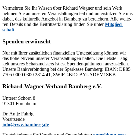
Ver­meh­ren Sie Ihr Wis­sen über Ri­chard Wag­ner und sein Werk,
neh­men Sie an un­se­ren Ver­an­stal­tun­gen teil und un­ter­stüt­zen Sie uns
da­bei, das kul­tu­rel­le An­ge­bot in Bam­berg zu be­rei­chern. Alle wei­te­
ren De­tails und die Bei­tritts­er­klä­rung fin­den Sie un­ter
Mit­glied­
schaft
.
Spenden erwünscht
Nur mit Ih­rer zu­sätz­li­chen fi­nan­zi­el­len Un­ter­stüt­zung kön­nen wir
das hohe Ni­veau un­se­rer Ver­an­stal­tun­gen hal­ten. Die liebs­te Tä­tig­
keit un­se­res Schatz­meis­ters ist es, Spen­den­quit­tun­gen aus­zu­stel­len.
Un­se­re Bank­ver­bin­dung bei der Spar­kas­se Bam­berg: IBAN: DE85
7705 0000 0300 2814 41, SWIFT-BIC: BYLADEM1SKB
Richard-Wagner-Verband Bamberg e.V.
Un­te­rer Schorn 8
91301 Forchheim
Dr. Ant­je Fahrig
Vorsitzende
info@rwv-bamberg.de
Kon­takt­adres­se für Vor­trä­ge und Opern­fahr­ten:
anmeldung-rwv-