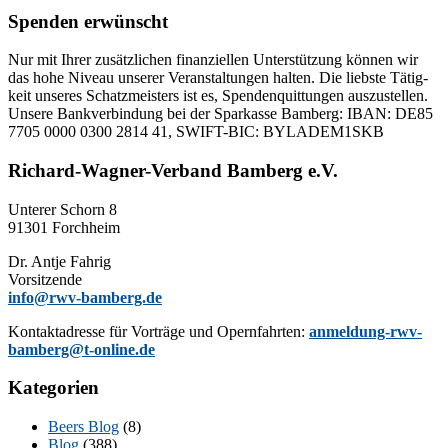
Spenden erwünscht
Nur mit Ih­rer zu­sätz­li­chen fi­nan­zi­el­len Un­ter­stüt­zung kön­nen wir
das hohe Ni­veau un­se­rer Ver­an­stal­tun­gen hal­ten. Die liebs­te Tä­tig­
keit un­se­res Schatz­meis­ters ist es, Spen­den­quit­tun­gen aus­zu­stel­len.
Un­se­re Bank­ver­bin­dung bei der Spar­kas­se Bam­berg: IBAN: DE85
7705 0000 0300 2814 41, SWIFT-BIC: BYLADEM1SKB
Richard-Wagner-Verband Bamberg e.V.
Un­te­rer Schorn 8
91301 Forchheim
Dr. Ant­je Fahrig
Vorsitzende
info@rwv-bamberg.de
Kon­takt­adres­se für Vor­trä­ge und Opern­fahr­ten:
anmeldung-rwv-
bamberg@t-online.de
Kategorien
Beers Blog
(8)
Blog
(388)