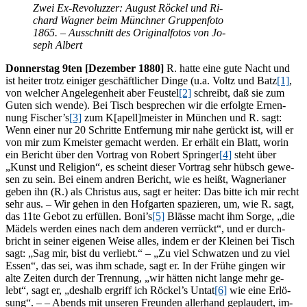
Zwei Ex-Re­vo­luz­zer: Au­gust Rö­ckel und Ri­
chard Wag­ner beim Münch­ner Grup­pen­fo­to
1865. – Aus­schnitt des Ori­gi­nal­fo­tos von Jo­
seph Albert
Don­ners­tag 9ten [De­zem­ber 1880]
R. hat­te eine gute Nacht und
ist hei­ter trotz ei­ni­ger ge­schäft­li­cher Din­ge (u.a. Voltz und Batz
[1]
,
von wel­cher An­ge­le­gen­heit aber Feus­tel
[2]
schreibt, daß sie zum
Gu­ten sich wen­de). Bei Tisch be­spre­chen wir die er­folg­te Er­nen­
nung Fischer’s
[3]
zum K[apell]meister in Mün­chen und R. sagt:
Wenn ei­ner nur 20 Schrit­te Ent­fer­nung mir nahe ge­rückt ist, will er
von mir zum Kmeis­ter ge­macht wer­den. Er er­hält ein Blatt, wor­in
ein Be­richt über den Vor­trag von Ro­bert Sprin­ger
[4]
steht über
„Kunst und Re­li­gi­on“, es scheint die­ser Vor­trag sehr hübsch ge­we­
sen zu sein. Bei ei­nem and­ren Be­richt, wie es heißt, Wag­ne­ria­ner
ge­ben ihn (R.) als Chris­tus aus, sagt er hei­ter: Das bit­te ich mir recht
sehr aus. – Wir ge­hen in den Hof­gar­ten spa­zie­ren, um, wie R. sagt,
das 11te Ge­bot zu er­fül­len. Boni’s
[5]
Bläs­se macht ihm Sor­ge, „die
Mä­dels wer­den ei­nes nach dem an­de­ren ver­rückt“, und er durch­
bricht in sei­ner ei­ge­nen Wei­se al­les, in­dem er der Klei­nen bei Tisch
sagt: „Sag mir, bist du ver­liebt.“ – „Zu viel Schwat­zen und zu viel
Es­sen“, das sei, was ihm scha­de, sagt er. In der Frü­he gin­gen wir
alte Zei­ten durch der Tren­nung, „wir hät­ten nicht lan­ge mehr ge­
lebt“, sagt er, „des­halb er­griff ich Röckel’s Un­tat
[6]
wie eine Er­lö­
sung“. – – Abends mit un­se­ren Freun­den al­ler­hand ge­plau­dert, im­