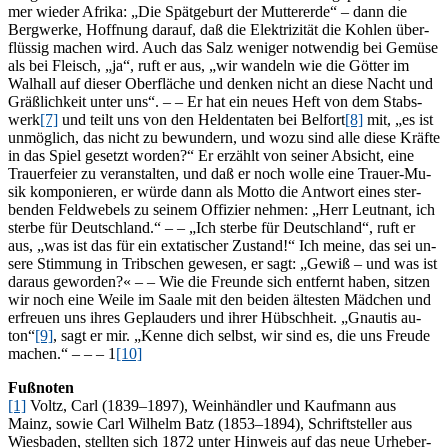
mer wie­der Afri­ka: „Die Spät­ge­burt der Mut­ter­er­de“ – dann die
Berg­wer­ke, Hoff­nung dar­auf, daß die Elek­tri­zi­tät die Koh­len über­
flüs­sig ma­chen wird. Auch das Salz we­ni­ger not­wen­dig bei Ge­mü­se
als bei Fleisch, „ja“, ruft er aus, „wir wan­deln wie die Göt­ter im
Wal­hall auf die­ser Ober­flä­che und den­ken nicht an die­se Nacht und
Gräß­lich­keit un­ter uns“. – – Er hat ein neu­es Heft von dem Stabs­
werk
[7]
und teilt uns von den Hel­den­ta­ten bei Bel­fort
[8]
mit, „es ist
un­mög­lich, das nicht zu be­wun­dern, und wozu sind alle die­se Kräf­te
in das Spiel ge­setzt wor­den?“ Er er­zählt von sei­ner Ab­sicht, eine
Trau­er­fei­er zu ver­an­stal­ten, und daß er noch wol­le eine Trau­er-Mu­
sik kom­po­nie­ren, er wür­de dann als Mot­to die Ant­wort ei­nes ster­
ben­den Feld­we­bels zu sei­nem Of­fi­zier neh­men: „Herr Leut­nant, ich
ster­be für Deutsch­land.“ – – „Ich ster­be für Deutsch­land“, ruft er
aus, „was ist das für ein ex­ta­ti­scher Zu­stand!“ Ich mei­ne, das sei un­
se­re Stim­mung in Trib­schen ge­we­sen, er sagt: „Ge­wiß – und was ist
dar­aus ge­wor­den?« – – Wie die Freun­de sich ent­fernt ha­ben, sit­zen
wir noch eine Wei­le im Saa­le mit den bei­den äl­tes­ten Mäd­chen und
er­freu­en uns ih­res Ge­plau­ders und ih­rer Hübschheit. „Gnau­tis au­
ton“
[9]
, sagt er mir. „Ken­ne dich selbst, wir sind es, die uns Freu­de
ma­chen.“ – – – 1
[10]
Fuß­no­ten
[1]
Voltz, Carl (1839–1897), Wein­händ­ler und Kauf­mann aus
Mainz, so­wie Carl Wil­helm Batz (1853–1894), Schrift­stel­ler aus
Wies­ba­den, stell­ten sich 1872 un­ter Hin­weis auf das neue Ur­he­ber­