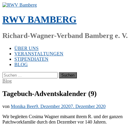
Zum
Inhalt
springen
RWV BAMBERG
Richard-Wagner-Verband Bamberg e. V.
ÜBER UNS
VERANSTALTUNGEN
STIPENDIATEN
BLOG
Suchen
nach:
Blog
Tagebuch-Adventskalender (9)
von
Monika Beer
9. Dezember 2020
7. Dezember 2020
Wir be­glei­ten Co­si­ma Wag­ner mit­samt ih­rem R. und der gan­zen
Patch­work­fa­mi­lie durch den De­zem­ber vor 140 Jahren.