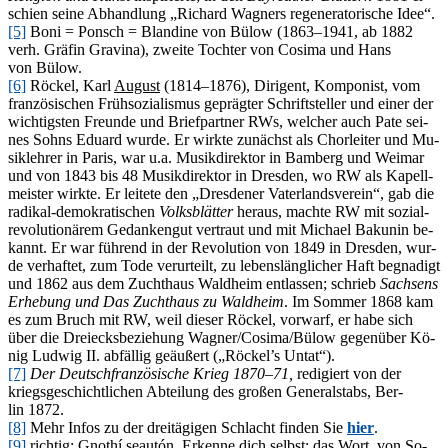
schien sei­ne Ab­hand­lung „Ri­chard Wag­ners re­ge­ne­ra­to­ri­sche Idee“.
[5]
Boni = Ponsch = Blan­di­ne von Bülow (1863–1941, ab 1882
verh. Grä­fin Gra­vina), zwei­te Toch­ter von Co­si­ma und Hans
von Bülow.
[6]
Rö­ckel, Karl
Au­gust
(1814–1876), Di­ri­gent, Kom­po­nist, vom
fran­zö­si­schen Früh­so­zia­lis­mus ge­präg­ter Schrift­stel­ler und ei­ner der
wich­tigs­ten Freun­de und Brief­part­ner RWs, wel­cher auch Pate sei­
nes Sohns Edu­ard wur­de. Er wirk­te zu­nächst als Chor­lei­ter und Mu­
sik­leh­rer in Pa­ris, war u.a. Mu­sik­di­rek­tor in Bam­berg und Wei­mar
und von 1843 bis 48 Mu­sik­di­rek­tor in Dres­den, wo RW als Ka­pell­
meis­ter wirk­te. Er lei­te­te den „Dres­de­ner Va­ter­lands­ver­ein“, gab die
ra­di­kal-de­mo­kra­ti­schen
Volks­blät­ter
her­aus, mach­te RW mit so­zi­al­
re­vo­lu­tio­nä­rem Ge­dan­ken­gut ver­traut und mit Mi­cha­el Ba­ku­nin be­
kannt. Er war füh­rend in der Re­vo­lu­ti­on von 1849 in Dres­den, wur­
de ver­haf­tet, zum Tode ver­ur­teilt, zu le­bens­läng­li­cher Haft be­gna­digt
und 1862 aus dem Zucht­haus Wald­heim ent­las­sen; schrieb
Sach­sens
Er­he­bung und Das Zucht­haus zu Wald­heim
. Im Som­mer 1868 kam
es zum Bruch mit RW, weil die­ser Rö­ckel, vor­warf, er habe sich
über die Drei­ecks­be­zie­hung Wagner/​Cosima/​Bülow ge­gen­über Kö­
nig Lud­wig II. ab­fäl­lig ge­äu­ßert („Röckel’s Untat“).
[7]
Der Deutsch­fran­zö­si­sche Krieg 1870–71,
re­di­giert von der
kriegs­ge­schicht­li­chen Ab­tei­lung des gro­ßen Ge­ne­ral­stabs, Ber­
lin 1872.
[8]
Mehr In­fos zu der drei­tä­gi­gen Schlacht fin­den Sie
hier
.
[9]
rich­tig: Gno­thí seau­tón, Er­ken­ne dich selbst; das Wort, von So­