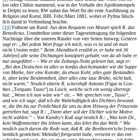
lon oder Chi­lon stam­mend, war in der Vor­hal­le des Apol­lon­tem­pels
in Del­phi zu le­sen; RW nahm das Wort für die ers­te Aus­füh­rung zu
Re­li­gi­on und Kunst
, BBl. Febr./März 1881, wo­bei er Py­thia fälsch­
lich da­mit in Ver­bin­dung brachte.
[10]
Fuß­no­te am Rand:
Aus dem Re­qui­em von Mo­zart spielt R. das
Be­ne­dic­tus.
Un­mit­tel­bar un­ter die­ser Ta­ges­ein­tra­gung die fol­gen­den
Nach­trä­ge über die un­te­ren Rän­der von vier Sei­ten hin­weg:
Ges­tern
sagt er: „Bei je­dem Wort fra­ge ich mich, was es ist und ob man
nicht Un­sinn re­det.“ Beim Abend­tisch er­zählt er, er habe mit 36
Jahr
[en]
alle sei­ne Dich­tun­gen kon­zi­piert ge­habt, von da ab habe er
nur aus­ge­führt – – Wie er die Zei­tungs-No­tiz ge­le­sen hat, sagt er:
„Bei den Deut­schen ist al­les so kon­fus durch­ein­an­der wie die Sup­pe
von Mar­ke, hier eine Ka­rot­te, da et­was Kohl, al­les gute Be­stand­tei­
le, aber kei­ne Be­stimmt­heit, über al­les eine laue Brü­he, nicht kalt,
nicht warm.“ Neu­lich zi­tier­te R. scherz­haft An­to­nio
[Fi­gur in Goe­
thes „Tor­qua­to Tas­so“]
zu Lusch, wel­che sich ein we­nig üb­er­regt
hat: „Wenn ich nun wäre wie“ etc. – Wir spre­chen von „Tas­so“,
und wie ich sage, daß ich die Wahr­haf­tig­keit des Dich­ters be­wund­
re, die ihn bis zur Pein­lich­keit für uns zu dem Hin­weg der Prin­zes­sin
ge­trie­ben hat, sagt R.: „Dann aber soll der Dich­ter sol­che Mo­ti­ve
nicht wäh­len.“ – Von Kundry’s Kuß sagt neu­lich R.: „Was kein Dr.,
kein Waf­fen­meis­ter ihn leh­ren kann, das lehrt ihn das Weib.“ Wie
neu­lich auch da­von die Rede war, daß R. die Beethoven’sche
[ver­se­
hent­lich ge­stri­chen: Me­lo­die]
fort­ge­setzt habe, ver­neint er das ent­
schie­den und sagt, das sei et­was ganz Ab­ge­schlos­se­nes; „ich hät­te