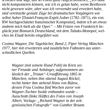
nicht kom­po­nie­ren kön­nen, wie ich es ge­tan habe, wenn Beet­ho­ven
nicht ge­we­sen wäre, aber was ich ver­wen­det und er­wei­tert habe,
sind ver­ein­zel­te ge­nia­le Züge bei dra­ma­ti­schen Vor­gän­gern wie
selbst Au­ber
[Da­ni­el-Fran­çois-Es­prit Au­ber (1782–1871), ein von
RW hoch­ge­schätz­ter fran­zö­si­scher Kom­po­nist]
, in­dem ich an et­was
and­rem mich hielt als die Oper.“ – Mit Fet­zen von Frank­reich be­
glückt jetzt Bis­marck Deutsch­land, mit dem Ta­baks-Mo­no­pol, wel­
ches im El­saß be­reits ein­ge­führt war.
Co­si­ma Wag­ner, Die Ta­ge­bü­cher, Band 2, Pi­per Ver­lag Mün­chen
1977, hier mit er­wei­ter­ten und zu­sätz­li­chen Fuß­no­ten aus un­ter­
schied­li­chen Quellen.
Wag­ner (mit sei­nem Hund Pohl) im Kreis sei­
ner Freun­de und An­hän­ger, auf­ge­nom­men an­
läss­lich der „Tristan“-Uraufführung 1865 in
Mün­chen, ne­ben ihm sit­zend Au­gust Rö­ckel,
rechts hin­ter ihm ste­hend Hans von Bülow,
des­sen Frau Co­si­ma fünf Wo­chen zu­vor von
Wag­ner-Toch­ter Isol­de ent­bun­den wur­de –
Aus­schnitt (lin­ke Hälf­te) des Fo­tos von Jo­seph
Al­bert, Vor­la­ge: „Ri­chard Wag­ner in der zeit­
ge­nös­si­schen Fo­to­gra­fie“ von Gun­ther Braam.