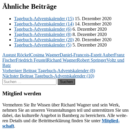
Ähnliche Beiträge
Ta­ge­buch-Ad­vents­ka­len­der (15)
15. De­zem­ber 2020
Ta­ge­buch-Ad­vents­ka­len­der (14)
14. De­zem­ber 2020
Ta­ge­buch-Ad­vents­ka­len­der (6)
6. De­zem­ber 2020
Ta­ge­buch-Ad­vents­ka­len­der (8)
8. De­zem­ber 2020
Ta­ge­buch-Ad­vents­ka­len­der (20)
20. De­zem­ber 2020
Ta­ge­buch-Ad­vents­ka­len­der (5)
5. De­zem­ber 2020
August Röckel
Cosima Wagner
Daniel-François-Esprit Auber
Franz
Fischer
Friedrich Feustel
Richard Wagner
Robert Springer
Voltz und
Batz
Beitragsnavigation
Vorheriger Beitrag
Tagebuch-Adventskalender (8)
Nächster Beitrag
Tagebuch-Adventskalender (10)
Suchen
nach:
Mitglied werden
Ver­meh­ren Sie Ihr Wis­sen über Ri­chard Wag­ner und sein Werk,
neh­men Sie an un­se­ren Ver­an­stal­tun­gen teil und un­ter­stüt­zen Sie uns
da­bei, das kul­tu­rel­le An­ge­bot in Bam­berg zu be­rei­chern. Alle wei­te­
ren De­tails und die Bei­tritts­er­klä­rung fin­den Sie un­ter
Mit­glied­
schaft
.