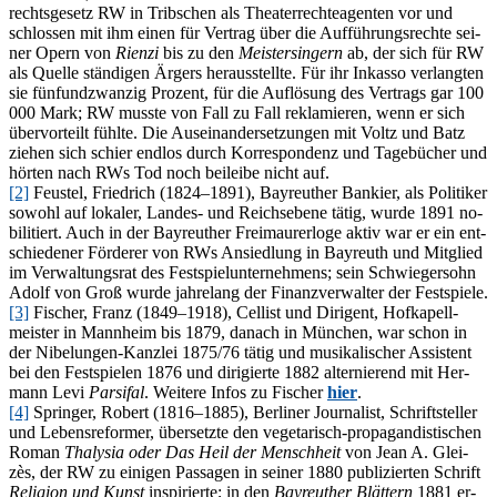
rechts­ge­setz RW in Trib­schen als Thea­ter­rech­te­agen­ten vor und
schlos­sen mit ihm ei­nen für Ver­trag über die Auf­füh­rungs­rech­te sei­
ner Opern von
Ri­en­zi
bis zu den
Meis­ter­sin­gern
ab, der sich für RW
als Quel­le stän­di­gen Är­gers her­aus­stell­te. Für ihr In­kas­so ver­lang­ten
sie fünf­und­zwan­zig Pro­zent, für die Auf­lö­sung des Ver­trags gar 100
000 Mark; RW muss­te von Fall zu Fall re­kla­mie­ren, wenn er sich
über­vor­teilt fühl­te. Die Aus­ein­an­der­set­zun­gen mit Voltz und Batz
zie­hen sich schier end­los durch Kor­re­spon­denz und Ta­ge­bü­cher und
hör­ten nach RWs Tod noch bei­lei­be nicht auf.
[2]
Feus­tel, Fried­rich (1824–1891), Bay­reu­ther Ban­kier, als Po­li­ti­ker
so­wohl auf lo­ka­ler, Lan­des- und Reichs­ebe­ne tä­tig, wur­de 1891 no­
bi­li­tiert. Auch in der Bay­reu­ther Frei­mau­rer­lo­ge ak­tiv war er ein ent­
schie­de­ner För­de­rer von RWs An­sied­lung in Bay­reuth und Mit­glied
im Ver­wal­tungs­rat des Fest­spiel­un­ter­neh­mens; sein Schwie­ger­sohn
Adolf von Groß wur­de jah­re­lang der Fi­nanz­ver­wal­ter der Festspiele.
[3]
Fi­scher, Franz (1849–1918), Cel­list und Di­ri­gent, Hof­ka­pell­
meis­ter in Mann­heim bis 1879, da­nach in Mün­chen, war schon in
der Ni­be­lun­gen-Kanz­lei 1875/76 tä­tig und mu­si­ka­li­scher As­sis­tent
bei den Fest­spie­len 1876 und di­ri­gier­te 1882 al­ter­nie­rend mit Her­
mann Levi
Par­si­fal
. Wei­te­re In­fos zu Fi­scher
hier
.
[4]
Sprin­ger, Ro­bert (1816–1885), Ber­li­ner Jour­na­list, Schrift­stel­ler
und Le­bens­re­for­mer, über­setz­te den ve­ge­ta­risch-pro­pa­gan­dis­ti­schen
Ro­man
Tha­ly­sia oder Das Heil der Mensch­heit
von Jean A. Glei­
zès, der RW zu ei­ni­gen Pas­sa­gen in sei­ner 1880 pu­bli­zier­ten Schrift
Re­li­gi­on und Kunst
in­spi­rier­te; in den
Bay­reu­ther Blät­tern
1881 er­