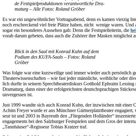
de Fest­spiel­pro­duk­tio­nen ver­ant­wort­li­che Dra­
ma­turg – Alle Fo­tos: Ro­land Gröber
Es war ein un­ge­wöhn­li­cher Vor­trags­abend, denn es ka­men vier­zig In­te
noch er­schre­ckend viel freie Plät­ze ha­ben, nicht we­ni­ge wa­ren. Und au
so­gar ein be­son­de­res Aus­se­hen gab: Denn die Fest­spiel­lei­te­rin, die
be
vor­ab dar­um ge­be­ten, dass auch die Zu­hö­rer ihre Mas­ken mög­lichst auf
Blick in den Saal mit Kon­rad Kuhn auf dem
Po­di­um des KUFA-Saals – Fo­tos: Ro­land
Gröber
Was folg­te war eine kurz­wei­li­ge und im­mer wie­der auch per­sön­lich g
Thea­ter­wis­sen­schaf­ten – wie fast je­der männ­li­che, weib­li­che oder d
lich durf­te in sei­nem Sprech­thea­ter­dis­kurs Gott­hold Ephra­im Les­sin
Dra­ma­turg, dann ei­ner der er­folg­reichs­ten deutsch­spra­chi­gen Stü­cke­
un­ver­ges­sen ist.
Just 1999 wand­te sich auch Kon­rad Kuhn, der in­zwi­schen mit ei­ner Oper
Achim Frey­er wur­de er ans Münch­ner Gärt­ner­platz­thea­ter en­ga­giert, w
seur ist und 2003 in Bay­reuth den „Flie­gen­den Hol­län­der“ in­sze­nier­t
en­ga­ge­ments bei den Salz­bur­ger Fest­spie­len und dem Gros der in­ter­n
„Tannhäuser“-Regisseur To­bi­as Krat­zer traf.