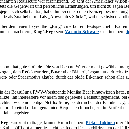
e­nann­ten Re­gis­seu­re war fas­zi­nie­rend. So geht der Ame­ri­ka­ner Wil­son 
ets die Ge­gen­wart und per­sön­li­che Er­fah­run­gen, um nicht zu sa­gen Be­
en sich selbst an­trat, habe ihn bei ei­ner ers­ten Kon­zept­be­spre­chung 
i­nie als Zu­ar­bei­ter und als „An­walt des Stücks“, wo­bei selbst­ver­ständ­
er den neu­en Bay­reu­ther „Ring“ zu er­fah­ren. Fest­spiel­che­fin Ka­tha­r
e­kannt sei, nach­dem „Ring“-Regisseur
Va­len­tin Schwarz
sich in ei­nem
d
n kam, hat gute Grün­de. Die von Ri­chard Wag­ner nicht ge­wähl­te und ge­w
­o­gen, dem Re­dak­teur der „Bay­reu­ther Blät­ter“, be­gann und durch die N
- oder Speer­mo­tivs glau­be, durch das blo­ße Er­ken­nen schon al­les zu wis
eits in der Be­grü­ßung RWV-Vor­sit­zen­de Mo­ni­ka Beer hin­ge­wie­sen hat­t
­flik­te, ihn in­ter­es­sie­re vor al­lem das ge­ge­be­ne Be­zie­hungs­ge­flecht
säch­lich wie eine heu­ti­ge Net­flix-Se­rie, bei der ne­ben der Fa­mi­li­en­s
bret­to kon­kret ge­nann­ten Re­qui­si­ten brau­che, sei im Vor­feld eine wic
n­falls begeistert.
Re­gie­kon­zept mit­tra­ge, konn­te Kuhn be­ja­hen.
Pie­ta­ri In­ki­nen
(der üb­
uhn süf­fi­sant an­merk­te, nicht bei je­dem Fest­spiel­di­ri­gen­ten der Fall s