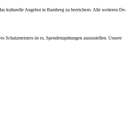
s kul­tu­rel­le An­ge­bot in Bam­berg zu be­rei­chern. Alle wei­te­ren De­
res Schatz­meis­ters ist es, Spen­den­quit­tun­gen aus­zu­stel­len. Un­se­re