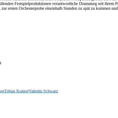
­den Fest­spiel­pro­duk­tio­nen ver­ant­wort­li­che Dra­ma­turg seit ih­rem Pr
t, zur ers­ten Or­ches­ter­pro­be ein­ein­halb Stun­den zu spät zu kom­men und – 
9
nen
Tobias Kratzer
Valentin Schwarz