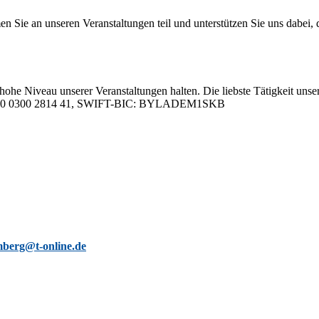
 an un­se­ren Ver­an­stal­tun­gen teil und un­ter­stüt­zen Sie uns da­bei, da
hohe Ni­veau un­se­rer Ver­an­stal­tun­gen hal­ten. Die liebs­te Tä­tig­keit un­se­
05 0000 0300 2814 41, SWIFT-BIC: BYLADEM1SKB
berg@t-online.de