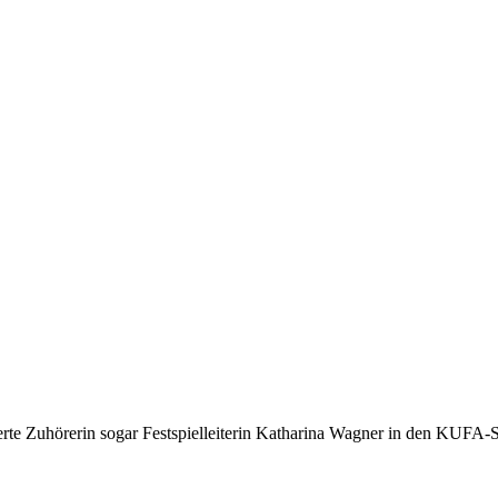
r­te Zu­hö­re­rin so­gar Fest­spiel­lei­te­rin Ka­tha­ri­na Wag­ner in den KUFA-