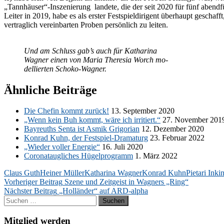
„Tannhäuser“-Inszenierung lan­de­te, die der seit 2020 für fünf abend­fül­len
Leiter in 2019, habe es als ers­ter Fest­spiel­di­ri­gent über­haupt ge­schaff
ver­trag­lich ver­ein­bar­ten Pro­ben per­sön­lich zu leiten.
Und am Schluss gab’s auch für Ka­tha­ri­na
Wag­ner ei­nen von Ma­ria The­re­sia Worch mo­
del­lier­ten Schoko-Wagner.
Ähnliche Beiträge
Die Che­fin kommt zu­rück!
13. Sep­tem­ber 2020
„Wenn kein Buh kommt, wäre ich ir­ri­tiert.“
27. No­vem­ber 201
Bay­reuths Sen­ta ist As­mik Gri­go­ri­an
12. De­zem­ber 2020
Kon­rad Kuhn, der Fest­spiel-Dra­ma­turg
23. Fe­bru­ar 2022
„Wie­der vol­ler En­er­gie“
16. Juli 2020
Co­ro­nat­aug­li­ches Hü­gel­pro­gramm
1. März 2022
Claus Guth
Heiner Müller
Katharina Wagner
Konrad Kuhn
Pietari Inki
Beitragsnavigation
Vorheriger Beitrag
Szene und Zeitgeist in Wagners „Ring“
Nächster Beitrag
„Holländer“ auf ARD-alpha
Suchen
nach:
Mitglied werden