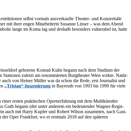
trik­tio­nen selbst vor­mals aus­ver­kauf­te Thea­ter- und Kon­zert­sä­le
­ner mit ih­rer en­gen Mit­ar­bei­te­rin Su­san­ne Lin­ser – was dem Abend
m­bo­lie lan­ge im Koma lag und des­halb be­son­ders vul­nerabel ist, hat­te
n Düs­sel­dorf ge­bo­re­ne Kon­rad Kuhn be­gann nach dem Stu­di­um der
n Sta­tio­nen zu­letzt am re­nom­mier­ten Burg­thea­ter Wien wirk­te. Na­tür­
Aber auch von Hei­ner Mül­ler war da schon die Rede, erst Jour­na­list und
sen
„Tristan“-Inszenierung
in Bay­reuth von 1993 bis 1999 für vie­le
i­ner ers­ten prak­ti­schen Opern­erfah­rung mit dem Mul­ti­künst­ler
laus Guth be­gann (der un­ter an­de­rem ein be­deu­ten­der Wag­ner-Re­gis­
te Kuhn auch mit Har­ry Kup­fer und Ro­bert Wil­son zu­sam­men, nach Gast­
 an der Oper Frank­furt, wo er erst­mals 2018 auf den spä­te­ren