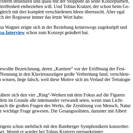
ex­trem struk­tu­rell und qua­si mit der Stopp­uhr an sei­ne Kon­zept­ar­beit,
trof­fen­heit ein­be­zie­hen will. Und To­bi­as Krat­zer, der schon beim Ge­
gleich mit drei kom­plett ver­schie­de­nen Ideen über­rascht. Aber egal
lich der Re­gis­seur im­mer das letz­te Wort habe.
i­na Wag­ner zeig­te sich in der Be­zie­hung kei­nes­wegs zu­ge­knöpft und
pa-In­ter­view
schon zum Kon­zept ge­äu­ßert hat.
oll­te Be­zeich­nung, de­ren „Kar­rie­re“ vor der Er­öff­nung der Fest­
en­nung in den Kla­vier­aus­zü­gen gro­ße Ver­brei­tung fand, ver­schleie­
­sen, lie­ge falsch, weil die­se Mo­ti­ve sich im Ver­lauf der Te­tra­lo­gie
e, nä­he­re sich den vier „Ring“-Werken mit dem Fo­kus auf die Fi­gu­ren
, bei dem im Grun­de alle mit­ein­an­der ver­wandt sei­en, wenn man Licht-
a­ga auch die gro­ßen Fra­gen des Werks, die Zer­stö­rung von Mensch, Na­tur
h­ti­ge Fra­ge ge­we­sen. Die Ge­sangs­so­lis­ten, dar­un­ter mit Al­bert
ri­gens schon mehr­fach mit den Bam­ber­ger Sym­pho­ni­kern kon­zer­tier­
ei. Wo­mit er wie­der bei To­bi­as Krat­zers preis­ge­krön­ter