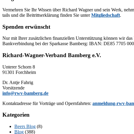
Ver­meh­ren Sie Ihr Wis­sen über Ri­chard Wag­ner und sein Werk, neh­men Sie
tails und die Bei­tritts­er­klä­rung fin­den Sie un­ter
Mit­glied­schaft
.
Spenden erwünscht
Nur mit Ih­rer zu­sätz­li­chen fi­nan­zi­el­len Un­ter­stüt­zung kön­nen wir das 
Bank­ver­bin­dung bei der Spar­kas­se Bam­berg: IBAN: DE85 77
Richard-Wagner-Verband Bamberg e.V.
Un­te­rer Schorn 8
91301 Forchheim
Dr. Ant­je Fahrig
Vorsitzende
info@rwv-bamberg.de
Kon­takt­adres­se für Vor­trä­ge und Opern­fahr­ten:
anmeldung-rwv-bam
Kategorien
Beers Blog
(8)
Blog
(388)