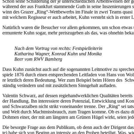
Schon sei­ne Schil­de­rung der je un­ter­schied­li­chen Ar­beits­wei­sen der g
wäh­rend der aus Frank­furt stam­men­de Guth in sei­ne In­sze­nie­run­gen st
winn des Gra­zer „Ring“-Wettbewerbs im Fi­na­le in zwei Teams qua­si ge­g
mit wel­chem Re­gis­seur er auch ar­bei­tet, Kuhn ver­steht sich in ers­ter L
Na­tür­lich wa­ren die Be­su­cher vor al­lem ge­kom­men, um schon et­was üb
er­mun­ter­te Kuhn so­gar, mehr preis­zu­ge­ben als das, was oh­ne­hin b
Nach dem Vor­trag von rechts: Fest­spiel­lei­te­rin
Ka­tha­ri­na Wag­ner, Kon­rad Kuhn und Mo­ni­ka
Beer vom RWV Bamberg
Dass Kuhn zu­nächst auch auf die so­ge­nann­ten Leit­mo­ti­ve zu spre­che
spie­le 1876 durch ei­nen ent­spre­chen­den Leit­fa­den von Hans von Wolz
re letzt­lich de­ren Be­deu­tung. Wer zum Bei­spiel beim Hö­ren des Schwert
stän­dig ver­än­dern und mit zu­sätz­li­chem Sinn­ge­halt aufladen.
Va­len­tin Schwarz, auf des­sen re­gie­hand­werk­li­chen Qua­li­tä­ten be­r
der Hand­lung. Ihn in­ter­es­sie­re de­ren Po­ten­zi­al, Ent­wick­lung und Kon
und Schwarz­al­ben nicht strikt von­ein­an­der tren­ne. Der „Ring“ sei tat­
und Welt durch Macht­miss­brauch, zum Tra­gen kom­me. Ob es dazu die im Li­
Doh­men ei­ner, der mit am längs­ten am Grü­nen Hü­gel wirkt, sei­en je­de
Die be­sorg­te Fra­ge aus dem Pu­bli­kum, ob denn auch der Di­ri­gent das 
te) habe sich von Be­ginn an in­ten­siv an den Pro­ben be­tei­ligt. Was, wie K