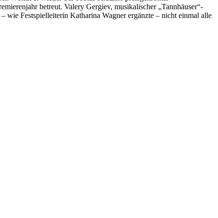
e­mie­ren­jahr be­treut. Va­lery Ger­giev, mu­si­ka­li­scher „Tannhäuser“-
wie Fest­spiel­lei­te­rin Ka­tha­ri­na Wag­ner er­gänz­te – nicht ein­mal alle