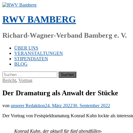
Zum
Inhalt
springen
RWV BAMBERG
Richard-Wagner-Verband Bamberg e. V.
ÜBER UNS
VERANSTALTUNGEN
STIPENDIATEN
BLOG
Suchen
nach:
Bericht
,
Vortrag
Der Dramaturg als Anwalt der Stücke
von
unserer Redaktion
24. März 2022
30. September 2022
Der Vor­trag von Fest­spiel­dra­ma­turg Kon­rad Kuhn lock­te als in­ter­es­sie
Kon­rad Kuhn, der ak­tu­ell für fünf abend­fül­len­