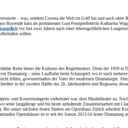
r­es­sier­te – was, seit­dem Co­ro­na die Welt im Griff hat und auch ohne Re­s
s Bay­reuth kam als pro­mi­nen­ter Gast Fest­spiel­lei­te­rin Ka­tha­ri­na Wag
­kannt­lich
vor fast zwei Jah­ren nach ei­ner le­bens­ge­fähr­li­chen Lun­gen­e
­be­hal­ten sollten.
e­färb­te Rei­se hin­ter die Ku­lis­sen des Re­gie­thea­ters. Denn der 1959 i
i­ver­se Dra­ma­turg – sei­ne Lauf­bahn beim Schau­spiel, wo er nach meh­re­re
g nicht feh­len, ge­wis­ser­ma­ßen der Va­ter der mo­der­nen Dra­ma­tur­gie. 
schrei­ber in der zwei­ten Hälf­te des 20. Jahr­hun­derts und Re­gis­seur, des­
n- und Kon­zert­sän­ge­rin ver­hei­ra­tet war, dem Mu­sik­thea­ter zu. Nach e
o sei­ne lang­jäh­ri­ge und bis heu­te an­hal­ten­de Zu­sam­men­ar­beit mit C
e). Bei sei­ner nächs­ten fes­ten Sta­ti­on am Opern­haus Zü­rich ar­bei­te­
a­tio­na­len Opern­häu­ser ist er seit der Sai­son 2015/16 fes­ter Dra­ma­turg