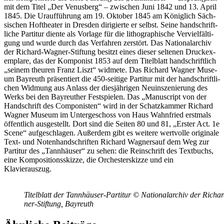
mit dem Ti­tel „Der Ve­nus­berg“ – zwi­schen Juni 1842 und 13. April
1845. Die Ur­auf­füh­rung am 19. Ok­to­ber 1845 am Kö­nig­lich Säch­
si­schen Hof­thea­ter in Dres­den di­ri­gier­te er selbst. Sei­ne hand­schrift­
li­che Par­ti­tur dien­te als Vor­la­ge für die li­tho­gra­phi­sche Ver­viel­fäl­ti­
gung und wur­de durch das Ver­fah­ren zer­stört. Das Na­tio­nal­ar­chiv
der Ri­chard-Wag­ner-Stif­tung be­sitzt ei­nes die­ser sel­te­nen Druck­ex­
em­pla­re, das der Kom­po­nist 1853 auf dem Ti­tel­blatt hand­schrift­lich
„sei­nem theu­ren Franz Liszt“ wid­me­te. Das Ri­chard Wag­ner Mu­se­
um Bay­reuth prä­sen­tiert die 450-sei­ti­ge Par­ti­tur mit der hand­schrift­li­
chen Wid­mung aus An­lass der dies­jäh­ri­gen Neu­in­sze­nie­rung des
Werks bei den Bay­reu­ther Fest­spie­len. Das „Ma­nu­script von der
Hand­schrift des Com­po­nis­ten“ wird in der Schatz­kam­mer Ri­chard
Wag­ner Mu­se­um im Un­ter­ge­schoss von Haus Wahn­fried erst­mals
öf­fent­lich aus­ge­stellt. Dort sind die Sei­ten 80 und 81, „Ers­ter Act. 1e
Sce­ne“ auf­ge­schla­gen. Au­ßer­dem gibt es wei­te­re wert­vol­le ori­gi­na­le
Text- und No­ten­hand­schrif­ten Ri­chard Wag­ner­sauf dem Weg zur
Par­ti­tur des „Tann­häu­ser“ zu se­hen: die Rein­schrift des Text­buchs,
eine Kom­po­si­ti­ons­skiz­ze, die Or­ches­ter­skiz­ze und ein
Klavierauszug.
Ti­tel­blatt der Tann­häu­ser-Par­ti­tur © Na­tio­nal­ar­chiv der Ri­ch
ner-Stif­tung, Bayreuth