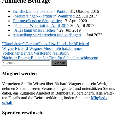
Ähnliche Beiträge
Ein Blick in die „Parsifal“-Partitur
31. Ok­to­ber 2016
»Meistersinger«-Partitur in Wahn­fried
22. Juli 2017
Der un­voll­ende­te Sän­ger­krieg
13. April 2020
„Parsifal“-Werkstatt im April 2017
30. April 2017
„Al­les kann un­ser Fi­scher!“
29. Juli 2019
Aus­stel­lung wird er­wei­tert und ver­län­gert
1. Juni 2023
"Tannhäuser"-Partitur
Franz Liszt
Handschrift
Richard
Wagner
Richard-Wagner-Museum
Schatzkammer
Beitragsnavigation
Vorheriger Beitrag
Verstörend realistisch
Nächster Beitrag
Ein heißer Tipp für Schnellentschlossene
Suchen
nach:
Mitglied werden
Ver­meh­ren Sie Ihr Wis­sen über Ri­chard Wag­ner und sein Werk,
neh­men Sie an un­se­ren Ver­an­stal­tun­gen teil und un­ter­stüt­zen Sie uns
da­bei, das kul­tu­rel­le An­ge­bot in Bam­berg zu be­rei­chern. Alle wei­te­
ren De­tails und die Bei­tritts­er­klä­rung fin­den Sie un­ter
Mit­glied­
schaft
.
Spenden erwünscht