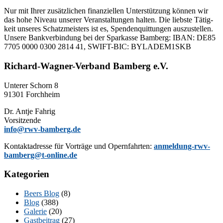
Nur mit Ih­rer zu­sätz­li­chen fi­nan­zi­el­len Un­ter­stüt­zung kön­nen wir
das hohe Ni­veau un­se­rer Ver­an­stal­tun­gen hal­ten. Die liebs­te Tä­tig­
keit un­se­res Schatz­meis­ters ist es, Spen­den­quit­tun­gen aus­zu­stel­len.
Un­se­re Bank­ver­bin­dung bei der Spar­kas­se Bam­berg: IBAN: DE85
7705 0000 0300 2814 41, SWIFT-BIC: BYLADEM1SKB
Richard-Wagner-Verband Bamberg e.V.
Un­te­rer Schorn 8
91301 Forchheim
Dr. Ant­je Fahrig
Vorsitzende
info@rwv-bamberg.de
Kon­takt­adres­se für Vor­trä­ge und Opern­fahr­ten:
anmeldung-rwv-
bamberg@t-online.de
Kategorien
Beers Blog
(8)
Blog
(388)
Galerie
(20)
Gastbeitrag
(27)