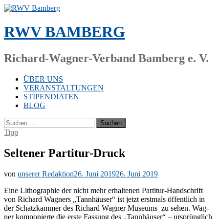
Zum
Inhalt
springen
RWV BAMBERG
Richard-Wagner-Verband Bamberg e. V.
ÜBER UNS
VERANSTALTUNGEN
STIPENDIATEN
BLOG
Suchen
nach:
Tipp
Seltener Partitur-Druck
von
unserer Redaktion
26. Juni 2019
26. Juni 2019
Eine Li­tho­gra­phie der nicht mehr er­hal­te­nen Par­ti­tur-Hand­schrift
von Ri­chard Wag­ners „Tann­häu­ser“ ist jetzt erst­mals öf­fent­lich in
der Schatz­kam­mer des Ri­chard Wag­ner Mu­se­ums zu se­hen. Wag­
ner kom­po­nier­te die ers­te Fas­sung des „Tann­häu­ser“ – ur­sprüng­lich